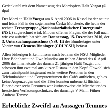
Gedenktafel mit dem Namenszug des Mordopfers Halit Yozgat (©
dpa)
Der Mord an
Halit Yozgat
am 6. April 2006 in Kassel ist der neunte
und letzte Fall in der sogenannten Česká-Mordserie, die heute der
rechten
Terrorgruppe „Nationalsozialistischer Untergrund“
(NSU)
zugerechnet wird. Mit den offenen Fragen, die der Fall nach
wie vor aufwirft, hat sich am
Donnerstag, 15. Dezember 2016
, der
3. Untersuchungsausschuss (NSU II)
des Bundestages unter
Vorsitz von
Clemens Binninger (CDU/CSU)
befasst.
Allen bisherigen Erkenntnissen nach betraten die NSU-Mitglieder
Uwe Böhnhardt und Uwe Mundlos am frühen Abend des 6. April
2006 das Internetcafé des damals 21-jährigen Halit Yozgat und
schossen ihm zweimal aus kurzer Distanz in den Kopf. Obwohl sich
zum Tatzeitpunkt insgesamt sechs weitere Personen in den
Telefonkabinen und Computerräumen des Cafés aufhielten, gab es
keine Augenzeugen und die Täter konnten unbemerkt flüchten.
Einer dieser sechs Personen war kurioserweise ein Mitarbeiter des
hessischen Verfassungsschutzes, der damalige V-Mann-Führer
Andreas Temme.
Erhebliche Zweifel an Aussagen Temmes