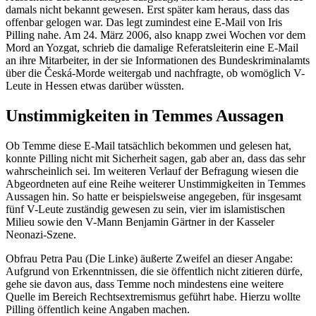
damals nicht bekannt gewesen. Erst später kam heraus, dass das
offenbar gelogen war. Das legt zumindest eine
E-Mail
von Iris
Pilling nahe. Am 24. März 2006, also knapp zwei Wochen vor dem
Mord an Yozgat, schrieb die damalige Referatsleiterin eine
E-Mail
an ihre Mitarbeiter, in der sie Informationen des Bundeskriminalamts
über die Česká-Morde weitergab und nachfragte, ob womöglich V-
Leute in Hessen etwas darüber wüssten.
Unstimmigkeiten in Temmes Aussagen
Ob Temme diese
E-Mail
tatsächlich bekommen und gelesen hat,
konnte Pilling nicht mit Sicherheit sagen, gab aber an, dass das sehr
wahrscheinlich sei. Im weiteren Verlauf der Befragung wiesen die
Abgeordneten auf eine Reihe weiterer Unstimmigkeiten in Temmes
Aussagen hin. So hatte er beispielsweise angegeben, für insgesamt
fünf V-Leute zuständig gewesen zu sein, vier im islamistischen
Milieu sowie den V-Mann Benjamin Gärtner in der Kasseler
Neonazi-Szene.
Obfrau Petra Pau (Die Linke) äußerte Zweifel an dieser Angabe:
Aufgrund von Erkenntnissen, die sie öffentlich nicht zitieren dürfe,
gehe sie davon aus, dass Temme noch mindestens eine weitere
Quelle im Bereich Rechtsextremismus geführt habe. Hierzu wollte
Pilling öffentlich keine Angaben machen.