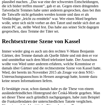
plausibel machen. „Das war eine der schwersten Entscheidungen,
die ich bisher treffen musste“, gab er an. Gegen einen dringenden
Tatverdacht Temmes habe unter anderem gesprochen, dass bei ihm
die Tatwaffe nicht gefunden werden konnte und dass er als
Verdächtiger „leicht zu ermitteln“ war. Wer einen Mord begehen
wolle, setze sich nicht vorher an den Tatort und melde sich dort an
einem PC an, stellte Wied fest. Das habe aus seiner Sicht dagegen
gesprochen, dass Temme der Täter sei.
Rechtsextreme Szene von Kassel
Immer wieder ging es auch um den rechten V-Mann Benjamin
Gärtner, den Temme damals als Quelle führte und mit dem er vor
und unmittelbar nach dem Mord telefoniert hatte. Der Ausschuss
wollte von Wied unter anderem erfahren, welche Kenntnisse er
damals über Gärtner und die rechtsextreme Szene von Kassel hatte.
Wied, der bereits im November 2015 als Zeuge vor dem NSU-
Untersuchungsausschuss in Hessen ausgesagt hatte, konnte dazu
keine neuen Informationen liefern.
Er bestätigte zwar, schon damals habe es die These von einem
ausländerfeindlichen Hintergrund der Česká-Morde gegeben. Man
sei dieser These auch gründlich nachgegangen, habe zum Beispiel
die Funkzellendaten der unterschiedlichen Tatorte verglichen.