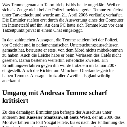
Was Temme genau am Tatort trieb, ist bis heute ungeklärt. Weil er
sich als Zeuge nicht bei der Polizei meldete, geriet Temme zunächst
unter Tatverdacht und wurde am 21. April 2006 vorläufig verhaftet.
Die Ermittler stießen erst durch die Auswertung eines der Computer
im Internetcafé auf ihn. An dem PC hatte sich Temme kurz vor dem
Tatzeitpunkt privat in einem
Chat
eingeloggt.
In den zahlreichen Aussagen, die Temme seitdem bei der Polizei,
vor Gericht und in parlamentarischen Untersuchungsausschüssen
gemacht hat, beteuerte er stets, von dem Mord nichts mitbekommen
zu haben. Auch die Leiche habe er beim Verlassen des Cafés nicht
gesehen. Daran bestehen weiterhin erhebliche Zweifel. Ein
Ermittlungsverfahren gegen ihn wurde trotzdem im Januar 2007
eingestellt. Auch die Richter am Münchner Oberlandesgerichts
haben Temmes Aussagen trotz aller Zweifel als glaubwürdig
anerkannt.
Umgang mit Andreas Temme scharf
kritisiert
Zu den damaligen Ermittlungen befragte der Ausschuss unter
anderem den
Kasseler Staatsanwalt Götz Wied
, der ab 2006 das
Mordverfahren im Fall Yozgat leitete, bis es nach der Enttarnung des