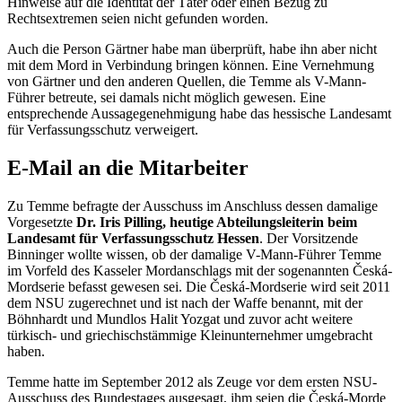
Hinweise auf die Identität der Täter oder einen Bezug zu
Rechtsextremen seien nicht gefunden worden.
Auch die Person Gärtner habe man überprüft, habe ihn aber nicht
mit dem Mord in Verbindung bringen können. Eine Vernehmung
von Gärtner und den anderen Quellen, die Temme als V-Mann-
Führer betreute, sei damals nicht möglich gewesen. Eine
entsprechende Aussagegenehmigung habe das hessische Landesamt
für Verfassungsschutz verweigert.
E-Mail
an die Mitarbeiter
Zu Temme befragte der Ausschuss im Anschluss dessen damalige
Vorgesetzte
Dr.
Iris Pilling, heutige Abteilungsleiterin beim
Landesamt für Verfassungsschutz Hessen
. Der Vorsitzende
Binninger wollte wissen, ob der damalige V-Mann-Führer Temme
im Vorfeld des Kasseler Mordanschlags mit der sogenannten Česká-
Mordserie befasst gewesen sei. Die Česká-Mordserie wird seit 2011
dem NSU zugerechnet und ist nach der Waffe benannt, mit der
Böhnhardt und Mundlos Halit Yozgat und zuvor acht weitere
türkisch- und griechischstämmige Kleinunternehmer umgebracht
haben.
Temme hatte im September 2012 als Zeuge vor dem ersten NSU-
Ausschuss des Bundestages ausgesagt, ihm seien die Česká-Morde