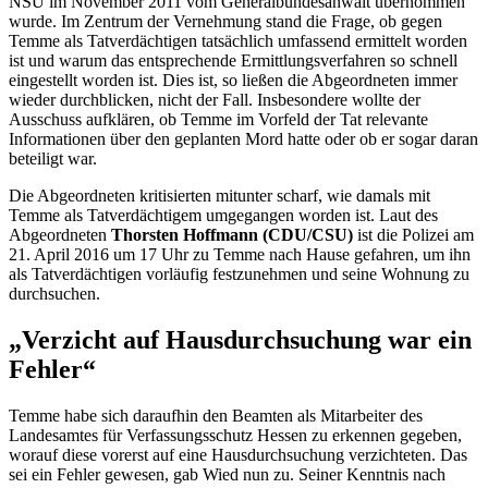
NSU im November 2011 vom Generalbundesanwalt übernommen
wurde. Im Zentrum der Vernehmung stand die Frage, ob gegen
Temme als Tatverdächtigen tatsächlich umfassend ermittelt worden
ist und warum das entsprechende Ermittlungsverfahren so schnell
eingestellt worden ist. Dies ist, so ließen die Abgeordneten immer
wieder durchblicken, nicht der Fall. Insbesondere wollte der
Ausschuss aufklären, ob Temme im Vorfeld der Tat relevante
Informationen über den geplanten Mord hatte oder ob er sogar daran
beteiligt war.
Die Abgeordneten kritisierten mitunter scharf, wie damals mit
Temme als Tatverdächtigem umgegangen worden ist. Laut des
Abgeordneten
Thorsten Hoffmann (CDU/CSU)
ist die Polizei am
21. April 2016 um 17 Uhr zu Temme nach Hause gefahren, um ihn
als Tatverdächtigen vorläufig festzunehmen und seine Wohnung zu
durchsuchen.
„Verzicht auf Hausdurchsuchung war ein
Fehler“
Temme habe sich daraufhin den Beamten als Mitarbeiter des
Landesamtes für Verfassungsschutz Hessen zu erkennen gegeben,
worauf diese vorerst auf eine Hausdurchsuchung verzichteten. Das
sei ein Fehler gewesen, gab Wied nun zu. Seiner Kenntnis nach