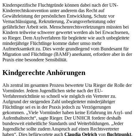
Kinderspezifische Fluchtgründe können dabei nach der UN-
Kinderrechtskonvention unter anderem das Recht auf
Gewährleistung der persönlichen Entwicklung, Schutz vor
Vernachlässigung, Rekrutierung, Zwangsverheiratung oder
gefährlicher Arbeit sein. Menschenrechtsverletzungen müssten bei
Kindern teilweise schwerer gewertet werden als bei Erwachsenen,
so Rieger. Dem Asylverfahren für begleitete wie auch unbegleitete
minderjährige Flüchtlinge komme daher umso mehr
Aufmerksamkeit zu. Dies werde grundlegend vom Bundesamt für
Migration und Flüchtlinge (BAMF) anerkannt, erfordere aber in der
Praxis eine besondere Sensibilität.
Kindgerechte Anhörungen
Als zentral im gesamten Prozess bewertete Uta Rieger die Rolle der
Vormünder. Jedem Jugendlichen stehe nach der EU-
Verfahrensrichtlinie so schnell wie möglich ein Vertreter zu.
Aufgrund der steigenden Zahl unbegleiteter minderjähriger
Flüchtlinge sei es in der Praxis jedoch zu Verzögerungen
gekommen. „Viele Vormünder haben keine Erfahrung im Asyl- und
Aufenthaltsrecht“, sagte Rieger. Der UNHCR fordere deshalb
bundesweit einheitliche Standards und Weiterbildungen. „Jeder
Jugendliche sollte zudem Anspruch auf einen Rechtsvertreter
haben“. Dies befürwortete auch
Claudia Oelrich
von
fluchtpunkt
,