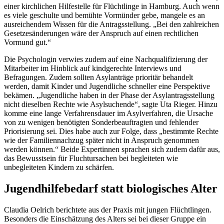
einer kirchlichen Hilfestelle für Flüchtlinge in Hamburg. Auch wenn
es viele geschulte und bemühte Vormünder gebe, mangele es an
ausreichendem Wissen für die Antragsstellung. „Bei den zahlreichen
Gesetzesänderungen wäre der Anspruch auf einen rechtlichen
Vormund gut.“
Die Psychologin verwies zudem auf eine Nachqualifizierung der
Mitarbeiter im Hinblick auf kindgerechte Interviews und
Befragungen. Zudem sollten Asylanträge prioritär behandelt
werden, damit Kinder und Jugendliche schneller eine Perspektive
bekämen. „Jugendliche haben in der Phase der Asylantragsstellung
nicht dieselben Rechte wie Asylsuchende“, sagte Uta Rieger. Hinzu
komme eine lange Verfahrensdauer im Asylverfahren, die Ursache
von zu wenigen benötigten Sonderbeauftragten und fehlender
Priorisierung sei. Dies habe auch zur Folge, dass „bestimmte Rechte
wie der Familiennachzug später nicht in Anspruch genommen
werden können.“ Beide Expertinnen sprachen sich zudem dafür aus,
das Bewusstsein für Fluchtursachen bei begleiteten wie
unbegleiteten Kindern zu schärfen.
Jugendhilfebedarf statt biologisches Alter
Claudia Oelrich berichtete aus der Praxis mit jungen Flüchtlingen.
Besonders die Einschätzung des Alters sei bei dieser Gruppe ein