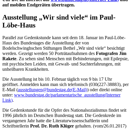
auf mobilen Endgeräten übertragen.
Ausstellung „Wir sind viele“ im Paul-
Löbe-Haus
Parallel zur Gedenkstunde kann seit dem 18. Januar im Paul-Löbe-
Haus des Bundestages die Ausstellung der von
Bodelschwinghschen Stiftungen Bethel „Wir sind viele“ besichtigt
werden. Gezeigt werden 50 Porträtaufnahmen des
Fotografen Jim
Rakete
. Zu sehen sind Menschen mit Behinderungen, mit Epilepsie,
mit psychischen Leiden, mit Gewalt- und Suchterfahrungen, mit
unheilbaren Krankheiten.
Die Ausstellung ist bis 10. Februar täglich von 9 bis 17 Uhr
geöffnet. Anmelden kann man sich telefonisch (030(227-38883), per
E-Mail
(
ausstellungen@bundestag.de
(E-Mail)
) oder direkt
online
unter:
www.bundestag.de/parlamentarische_ausstellung
(Interner
Link)
.
Die Gedenkstunde für die Opfer des Nationalsozialismus findet seit
1996 jährlich im Deutschen Bundestag statt. Die Gedenkrede im
vergangenen Jahr hatte die Literaturwissenschaftlerin und
Schriftstellerin
Prof. Dr. Ruth Klüger
gehalten. (vom/26.01.2017)