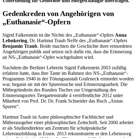
Untertitelung für Gehörlose und Hörgeschädigte übertragen.
Gedenkreden von Angehörigen von
„Euthanasie“-Opfern
Sigrid Falkenstein ist die Nichte des „Euthanasie“-Opfers
Anna
Lehnkering
, Dr. Hartmut Traub Neffe des „Euthanasie“-Opfers
Benjamin Traub
. Beide machten die Geschichte ihrer ermordeten
Angehörigen publik und setzen sich dafür ein, dass die Erinnerung
an NS-„Euthanasie“-Opfer wachgehalten wird.
Nachdem die Berliner Lehrerin Sigrid Falkenstein 2003 zufällig
erfahren hatte, dass ihre Tante im Rahmen des NS-„Euthanasie“-
Programms 1940 in der Tötungsanstalt Grafeneck ermordet worden
war, begann sie mit der Spurensuche und Erinnerungsarbeit. Die
Mitbegründerin des Runden Tisches zur Umgestaltung des
Erinnerungsortes Tiergartenstraße 4 veröffentlichte 2012 unter
Mitarbeit von Prof. Dr. Dr. Frank Schneider das Buch „Annas
Spuren“.
Hartmut Traub ist Autor philosophischer Fachbücher und
Mitherausgeber einer philosophischen Zeitschrift. Seit 2000 arbeitet
er als Studiendirektor am Zentrum für schulpraktische
Lehrerausbildung in Essen. 2013 rekonstruierte er den Lebensweg