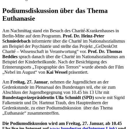
Podiumsdiskussion über das Thema
Euthanasie
Am Nachmittag stand ein Besuch des
Charité
-Krankenhauses in
Berlin-Mitte auf dem Programm.
Prof.
Dr. Heinz-Peter
Schmiedebach
informierte über die
Charité
im Nationalsozialismus
am Beispiel der Psychiatrie und stellte das Projekt „GeDenkOrt
Charité
– Wissenschaft in Verantwortung“ vor.
Prof. Dr. Thomas
Beddies
sprach danach über die
Charité
im Nationalsozialismus am
Beispiel der Kinderheilkunde. Nach der Besichtigung des
Erinnerungsorts „Topographie des Terrors“ wurde abends der Film
„Nebel im August“ von
Kai Wessel
präsentiert.
Am
Freitag, 27. Januar
, nehmen die Jugendlichen an der
Gedenkstunde im Plenarsaal des Bundestages teil, ehe sie zum
Abschluss der Jugendbegegnung von 10.45 bis 13 Uhr mit
Bundestagsvizepräsidentin Ulla Schmidt (SPD)
sowie mit Sigrid
Falkenstein und Dr. Hartmut Traub, den Hauptrednern der
Gedenkstunde, zu einer Podiumsdiskussion über das Thema
„Euthanasie“ zusammentreffen.
Die Podiumsdiskussion wird am Freitag, 27. Januar, ab 10.45
Uhr
live
im Internet auf
www.bundestag.de
(Interner Link)
und