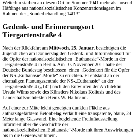
Weiterhin starben an diesem Ort im Sommer 1941 mehr als tausend
Häftlinge aus nationalsozialistischen Konzentrationslagern im
Rahmen der „Sonderbehandlung 14f13“.
Gedenk- und Erinnerungsort
Tiergartenstraße 4
Nach der Rückfahrt am
Mittwoch, 25. Januar
, besichtigten die
Jugendlichen am Donnerstag den Gedenk- und Informationsort für
die Opfer der nationalsozialistischen „Euthanasie“-Morde in der
Tiergartenstraße 4 in Berlin. Am 10. November 2011 hatte der
Deutsche Bundestag beschlossen, einen „Gedenkort für die Opfer
der NS-,Euthanasie‘-Morde“ zu errichten. Er entstand an der
ehemaligen Planungszentrale der NS-„Euthanasie“ an der
Tiergartenstraße 4 („T4“) nach den Entwürfen der Architektin
Ursula Wilms sowie des Künstlers Nikolaus Koliusis und des
Landschaftsarchitekten Heinz W. Hallmann.
Auf einer zur Mitte leicht geneigten dunklen Fläche aus
anthrazitgefärbtem Betonbelag verläuft eine transparente, blaue, 24
Meter lange Glaswand. Eine begleitende Freiluftausstellung
informiert über die Geschichte der
nationalsozialistischen„Euthanasie“-Morde mit ihren Auswirkungen
bis in die Gegenwart hinein.