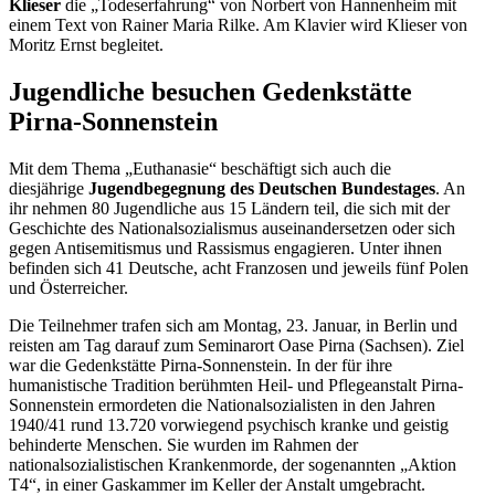
Klieser
die „Todeserfahrung“ von Norbert von Hannenheim mit
einem Text von Rainer Maria Rilke. Am Klavier wird Klieser von
Moritz Ernst begleitet.
Jugendliche besuchen Gedenkstätte
Pirna-Sonnenstein
Mit dem Thema „Euthanasie“ beschäftigt sich auch die
diesjährige
Jugendbegegnung des Deutschen Bundestages
. An
ihr nehmen 80 Jugendliche aus 15 Ländern teil, die sich mit der
Geschichte des Nationalsozialismus auseinandersetzen oder sich
gegen Antisemitismus und Rassismus engagieren. Unter ihnen
befinden sich 41 Deutsche, acht Franzosen und jeweils fünf Polen
und Österreicher.
Die Teilnehmer trafen sich am Montag, 23. Januar, in Berlin und
reisten am Tag darauf zum Seminarort Oase Pirna (Sachsen). Ziel
war die Gedenkstätte Pirna-Sonnenstein. In der für ihre
humanistische Tradition berühmten Heil- und Pflegeanstalt Pirna-
Sonnenstein ermordeten die Nationalsozialisten in den Jahren
1940/41 rund 13.720 vorwiegend psychisch kranke und geistig
behinderte Menschen. Sie wurden im Rahmen der
nationalsozialistischen Krankenmorde, der sogenannten „Aktion
T4“, in einer Gaskammer im Keller der Anstalt umgebracht.