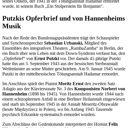
seines Onkels, der 1941 in der Tötungsanstalt Hadamar ermordet
wurde, in seinem Buch „Ein Stolperstein für Benjamin“.
Putzkis Opferbrief und von Hannenheims
Musik
Nach der Rede des Bundestagspräsidenten trägt der Schauspieler
und Synchronsprecher
Sebastian Urbanski,
Mitglied des
Ensembles
des integrativen Theaters „RambaZamba“ in Berlin, der
ein Buch über sein Leben mit dem
Down
-Syndrom verfasst hat, den
„Opferbrief“ von
Ernst Putzki
vor. Der damals 41-jährige Putzki
hatte ihn am 3. September 1943 aus der hessischen Sterbeanstalt
Weilmünster an seine Mutter geschrieben. Am 9. Januar 1945 wurde
Putzki in der mittelhessischen Tötungsanstalt Hadamar ermordet.
Im Anschluss spielt der Pianist
Moritz Ernst
den zweiten Satz
Adagio aus der Klaviersonate Nr. 3 des
Komponisten Norbert von
Hannenheim
(1898 bis 1945). Von Hannenheim wurde 1944 nach
einem schizophrenen Anfall in eine Berliner Heilanstalt eingewiesen
und starb im September 1945 in der Anstalt Meseritz-Obrawalde
(heute
Międzyrzecz
in Polen), wo bis Anfang 1945 Tausende
psychisch Erkrankte systematisch ermordet wurden.
Zum Abschluss der Gedenkstunde interpretiert der Hornist
Felix