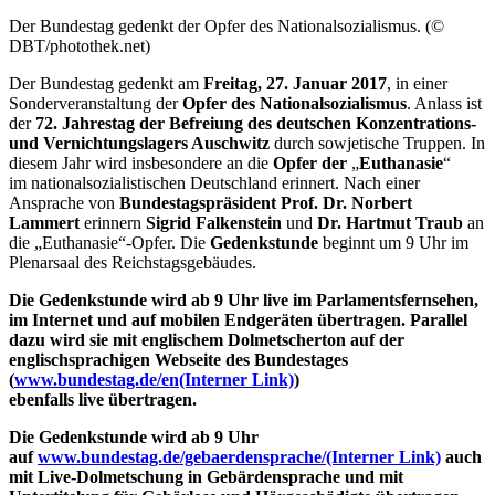
Der Bundestag gedenkt der Opfer des Nationalsozialismus. (©
DBT/photothek.net)
Der Bundestag gedenkt am
Freitag
,
27. Januar 2017
, in einer
Sonderveranstaltung der
Opfer des Nationalsozialismus
. Anlass ist
der
72. Jahrestag der Befreiung des deutschen Konzentrations-
und Vernichtungslagers Auschwitz
durch sowjetische Truppen. In
diesem Jahr wird insbesondere an die
Opfer der
„
Euthanasie
“
im nationalsozialistischen Deutschland erinnert. Nach einer
Ansprache von
Bundestagspräsident Prof. Dr. Norbert
Lammert
erinnern
Sigrid Falkenstein
und
Dr. Hartmut Traub
an
die „Euthanasie“-Opfer. Die
Gedenkstunde
beginnt um 9 Uhr im
Plenarsaal des Reichstagsgebäudes.
Die Gedenkstunde wird ab 9 Uhr
live
im Parlamentsfernsehen,
im Internet und auf mobilen Endgeräten übertragen. Parallel
dazu wird sie mit englischem Dolmetscherton auf der
englischsprachigen Webseite des Bundestages
(
www.bundestag.de/en
(Interner Link)
)
ebenfalls
live
übertragen.
Die Gedenkstunde wird ab 9 Uhr
auf
www.bundestag.de/gebaerdensprache/
(Interner Link)
auch
mit
Live
-Dolmetschung in Gebärdensprache und mit