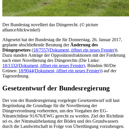
Der Bundestag novelliert das Düngerecht. (© picture
alliance/blickwinkel)
Abgesetzt hat der Bundestag die für Donnerstag, 26. Januar 2017,
geplante abschließende Beratung der
Änderung des
Düngegesetzes
(
18/7557
(Dokument, öffnet ein neues Fenster)
).
Dazu standen Anträge der Oppositionsfraktionen mit der Forderung
nach einer Novellierung des Düngerechts (Die Linke:
18/1332
(Dokument, öffnet ein neues Fenster)
, Bündnis 90/Die
Grünen:
18/9044
(Dokument, öffnet ein neues Fenster)
) auf der
Tagesordnung.
Gesetzentwurf der Bundesregierung
Der von der Bundesregierung vorgelegte Gesetzentwurf soll laut
Begründung die Grundlage für die Novellierung der
Düngeverordnung vorbereiten, um den Vorgaben der EG-
Nitratrichtlinie 91/676/EWG gerecht zu werden. Ziel der Richtlinie
sei es, der Nitratsalzbelastung der Böden und des Grundwassers
durch die Landwirtschaft in Folge von Überdüngung vorzubeugen.