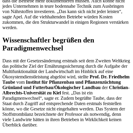
dass die Betriebe mehr dokumentieren müssen. Auch könne nicht
jedes Unternehmen in teure bodennahe Technik zum Ausbringen
von Nährstoffen investieren. „Das kann sich nicht jeder leisten“,
sagte Apel. Auf die viehhaltenden Betriebe würden Kosten
zukommen, die den Strukturwandel in einigen Regionen verstärken
werden.
Wissenschaftler begrüßen den
Paradigmenwechsel
Dass mit der Gesetzesänderung erstmals seit dem Zweiten Weltkrieg
das politische Ziel der Ernährungssicherung durch die Aufgabe der
Multifunktionalität der Landwirtschaft im Hinblick auf eine
Ökosystemdienstleistung abgelöst wird, stellte
Prof. Dr. Friedhelm
Taube
vom
Institut für Pflanzenbau und Pflanzenzüchtung
Grünland und Futterbau/Ökologischer Landbau
der
Christian-
Albrechts-Universität zu Kiel
fest. „Das ist ein
Paradigmenwechsel“, sagte er. Zudem begrüßte Taube, dass der
Staat durch Zugriff auf entsprechende Daten erstmals feststellen
könne, wo die Gesetze nicht eingehalten werden. Das System der
Stoffstrombilanz bezeichnete der Professor als notwendig, denn
viele Landwirte hätten in ihren Betrieben in Wirklichkeit keinen
Überblick darüber.