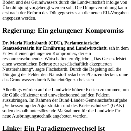
Böden und des Grundwassers durch die Landwirtschaft infolge von
Überdüngung vorgebeugt werden soll. Die Düngeverordnung kann
erst nach der Reform des Düngegesetzes an die neuen EU-Vorgaben
angepasst werden.
Regierung: Ein gelungener Kompromiss
Dr. Maria Flachsbarth (CDU), Parlamentarische
Staatssekretärin für Ernährung und Landwirtschaft,
sah in dem
Entwurf einen gelungenen Kompromiss, der ein
ressourcenschonendes Wirtschaften ermögliche. „Das Gesetz leistet
einen wesentlichen Beitrag zur gesellschaftlich akzeptierten
Nutztierhaltung“, sagte Flachsbarth. Durch die Regelung soll die
Düngung der Felder den Nährstoffbedarf der Pflanzen decken, ohne
das Grundwasser durch Nitrateinträge zu belasten.
Allerdings würden auf die Landwirte höhere Kosten zukommen, um
die Gülle effizienter und umweltschonend auf den Feldern
auszubringen. Im Rahmen der Bund-Länder-Gemeinschaftsaufgabe
„Verbesserung der Agrarstruktur und des Küstenschutzes“ (GAK)
sollen deshalb unterstützende Maßnahmen für die Landwirte für
neue Ausbringungstechnik angeboten werden.
Linke: Ein Paradigmenwechsel ist