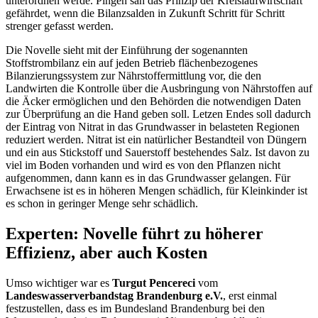
unterordnen werde. Pingen sah das Prinzip der Kreislaufwirtschaft
gefährdet, wenn die Bilanzsalden in Zukunft Schritt für Schritt
strenger gefasst werden.
Die Novelle sieht mit der Einführung der sogenannten
Stoffstrombilanz ein auf jeden Betrieb flächenbezogenes
Bilanzierungssystem zur Nährstoffermittlung vor, die den
Landwirten die Kontrolle über die Ausbringung von Nährstoffen auf
die Äcker ermöglichen und den Behörden die notwendigen Daten
zur Überprüfung an die Hand geben soll. Letzen Endes soll dadurch
der Eintrag von Nitrat in das Grundwasser in belasteten Regionen
reduziert werden. Nitrat ist ein natürlicher Bestandteil von Düngern
und ein aus Stickstoff und Sauerstoff bestehendes Salz. Ist davon zu
viel im Boden vorhanden und wird es von den Pflanzen nicht
aufgenommen, dann kann es in das Grundwasser gelangen. Für
Erwachsene ist es in höheren Mengen schädlich, für Kleinkinder ist
es schon in geringer Menge sehr schädlich.
Experten: Novelle führt zu höherer
Effizienz, aber auch Kosten
Umso wichtiger war es
Turgut Pencereci
vom
Landeswasserverbandstag Brandenburg e.V.
, erst einmal
festzustellen, dass es im Bundesland Brandenburg bei den