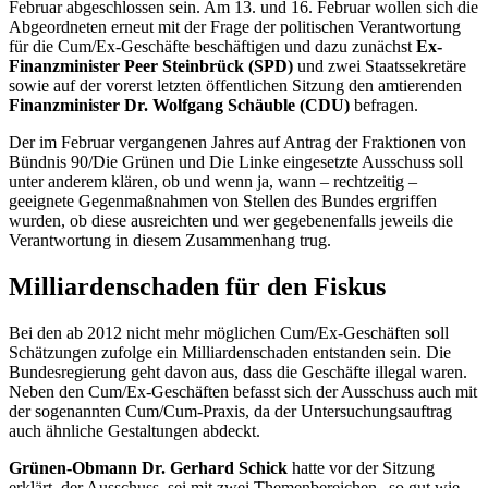
Februar abgeschlossen sein. Am 13. und 16. Februar wollen sich die
Abgeordneten erneut mit der Frage der politischen Verantwortung
für die Cum/Ex-Geschäfte beschäftigen und dazu zunächst
Ex-
Finanzminister Peer Steinbrück (SPD)
und zwei Staatssekretäre
sowie auf der vorerst letzten öffentlichen Sitzung den amtierenden
Finanzminister Dr. Wolfgang Schäuble (CDU)
befragen.
Der im Februar vergangenen Jahres auf Antrag der Fraktionen von
Bündnis 90/Die Grünen und Die Linke eingesetzte Ausschuss soll
unter anderem klären, ob und wenn ja, wann – rechtzeitig –
geeignete Gegenmaßnahmen von Stellen des Bundes ergriffen
wurden, ob diese ausreichten und wer gegebenenfalls jeweils die
Verantwortung in diesem Zusammenhang trug.
Milliardenschaden für den Fiskus
Bei den ab 2012 nicht mehr möglichen Cum/Ex-Geschäften soll
Schätzungen zufolge ein Milliardenschaden entstanden sein. Die
Bundesregierung geht davon aus, dass die Geschäfte illegal waren.
Neben den Cum/Ex-Geschäften befasst sich der Ausschuss auch mit
der sogenannten Cum/Cum-Praxis, da der Untersuchungsauftrag
auch ähnliche Gestaltungen abdeckt.
Grünen-Obmann Dr. Gerhard Schick
hatte vor der Sitzung
erklärt, der Ausschuss sei mit zwei Themenbereichen „so gut wie