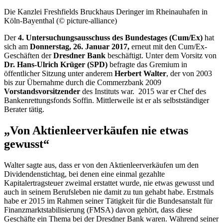
Die Kanzlei
Freshfields
Bruckhaus Deringer im Rheinauhafen in
Köln-Bayenthal (© picture-alliance)
Der
4. Untersuchungsausschuss des Bundestages (Cum/Ex)
hat
sich am
Donnerstag, 26. Januar 2017,
erneut mit den Cum/Ex-
Geschäften der
Dresdner Bank
beschäftigt. Unter dem Vorsitz von
Dr. Hans-Ulrich Krüger (SPD)
befragte das Gremium in
öffentlicher Sitzung unter anderem
Herbert Walter
, der von 2003
bis zur Übernahme durch die Commerzbank 2009
Vorstandsvorsitzender
des Instituts war. 2015 war er Chef des
Bankenrettungsfonds Soffin. Mittlerweile ist er als selbstständiger
Berater tätig.
„Von Aktienleerverkäufen nie etwas
gewusst“
Walter sagte aus, dass er von den Aktienleerverkäufen um den
Dividendenstichtag, bei denen eine einmal gezahlte
Kapitalertragsteuer zweimal erstattet wurde, nie etwas gewusst und
auch in seinem Berufsleben nie damit zu tun gehabt habe. Erstmals
habe er 2015 im Rahmen seiner Tätigkeit für die Bundesanstalt für
Finanzmarktstabilisierung (FMSA) davon gehört, dass diese
Geschäfte ein Thema bei der Dresdner Bank waren. Während seiner