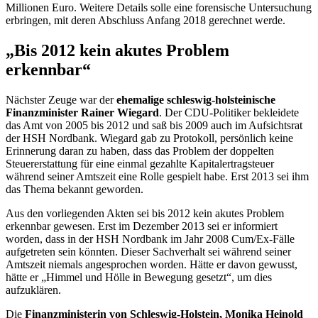
Millionen Euro. Weitere Details solle eine forensische Untersuchung
erbringen, mit deren Abschluss Anfang 2018 gerechnet werde.
„Bis 2012 kein akutes Problem
erkennbar“
Nächster Zeuge war der
ehemalige schleswig-holsteinische
Finanzminister Rainer Wiegard
. Der CDU-Politiker bekleidete
das Amt von 2005 bis 2012 und saß bis 2009 auch im Aufsichtsrat
der HSH Nordbank. Wiegard gab zu Protokoll, persönlich keine
Erinnerung daran zu haben, dass das Problem der doppelten
Steuererstattung für eine einmal gezahlte Kapitalertragsteuer
während seiner Amtszeit eine Rolle gespielt habe. Erst 2013 sei ihm
das Thema bekannt geworden.
Aus den vorliegenden Akten sei bis 2012 kein akutes Problem
erkennbar gewesen. Erst im Dezember 2013 sei er informiert
worden, dass in der HSH Nordbank im Jahr 2008 Cum/Ex-Fälle
aufgetreten sein könnten. Dieser Sachverhalt sei während seiner
Amtszeit niemals angesprochen worden. Hätte er davon gewusst,
hätte er „Himmel und Hölle in Bewegung gesetzt“, um dies
aufzuklären.
Die
Finanzministerin von Schleswig-Holstein, Monika Heinold