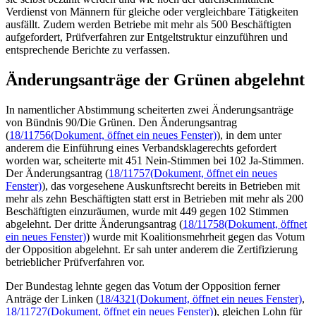
Verdienst von Männern für gleiche oder vergleichbare Tätigkeiten
ausfällt. Zudem werden Betriebe mit mehr als 500 Beschäftigten
aufgefordert, Prüfverfahren zur Entgeltstruktur einzuführen und
entsprechende Berichte zu verfassen.
Änderungsanträge der Grünen abgelehnt
In namentlicher Abstimmung scheiterten zwei Änderungsanträge
von Bündnis 90/Die Grünen. Den Änderungsantrag
(
18/11756
(Dokument, öffnet ein neues Fenster)
), in dem unter
anderem die Einführung eines Verbandsklagerechts gefordert
worden war, scheiterte mit 451 Nein-Stimmen bei 102 Ja-Stimmen.
Der Änderungsantrag (
18/11757
(Dokument, öffnet ein neues
Fenster)
), das vorgesehene Auskunftsrecht bereits in Betrieben mit
mehr als zehn Beschäftigten statt erst in Betrieben mit mehr als 200
Beschäftigten einzuräumen, wurde mit 449 gegen 102 Stimmen
abgelehnt. Der dritte Änderungsantrag (
18/11758
(Dokument, öffnet
ein neues Fenster)
) wurde mit Koalitionsmehrheit gegen das Votum
der Opposition abgelehnt. Er sah unter anderem die Zertifizierung
betrieblicher Prüfverfahren vor.
Der Bundestag lehnte gegen das Votum der Opposition ferner
Anträge der Linken (
18/4321
(Dokument, öffnet ein neues Fenster)
,
18/11727
(Dokument, öffnet ein neues Fenster)
), gleichen Lohn für