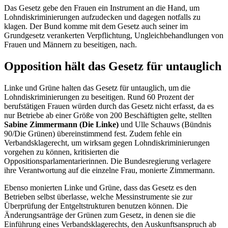
Das Gesetz gebe den Frauen ein Instrument an die Hand, um
Lohndiskriminierungen aufzudecken und dagegen notfalls zu
klagen. Der Bund komme mit dem Gesetz auch seiner im
Grundgesetz verankerten Verpflichtung, Ungleichbehandlungen von
Frauen und Männern zu beseitigen, nach.
Opposition hält das Gesetz für untauglich
Linke und Grüne halten das Gesetz für untauglich, um die
Lohndiskriminierungen zu beseitigen. Rund 60 Prozent der
berufstätigen Frauen würden durch das Gesetz nicht erfasst, da es
nur Betriebe ab einer Größe von 200 Beschäftigten gelte, stellten
Sabine Zimmermann (Die Linke)
und Ulle Schauws (Bündnis
90/Die Grünen) übereinstimmend fest. Zudem fehle ein
Verbandsklagerecht, um wirksam gegen Lohndiskriminierungen
vorgehen zu können, kritisierten die
Oppositionsparlamentarierinnen. Die Bundesregierung verlagere
ihre Verantwortung auf die einzelne Frau, monierte Zimmermann.
Ebenso monierten Linke und Grüne, dass das Gesetz es den
Betrieben selbst überlasse, welche Messinstrumente sie zur
Überprüfung der Entgeltstrukturen benutzen können. Die
Änderungsanträge der Grünen zum Gesetz, in denen sie die
Einführung eines Verbandsklagerechts, den Auskunftsanspruch ab