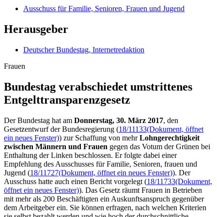
Ausschuss für Familie, Senioren, Frauen und Jugend
Herausgeber
Deutscher Bundestag, Internetredaktion
Frauen
Bundestag verabschie­det umstrittenes
Entgelt­transparenzgesetz
Der Bundestag hat am
Donnerstag, 30. März 2017
, den
Gesetzentwurf der Bundesregierung (
18/11133
(Dokument, öffnet
ein neues Fenster)
) zur Schaffung von mehr
Lohngerechtigkeit
zwischen Männern und Frauen
gegen das Votum der Grünen bei
Enthaltung der Linken beschlossen. Er folgte dabei einer
Empfehlung des Ausschusses für Familie, Senioren, frauen und
Jugend (
18/11727
(Dokument, öffnet ein neues Fenster)
). Der
Ausschuss hatte auch einen Bericht vorgelegt (
18/11733
(Dokument,
öffnet ein neues Fenster)
). Das Gesetz räumt Frauen in Betrieben
mit mehr als 200 Beschäftigten ein Auskunftsanspruch gegenüber
dem Arbeitgeber ein. Sie können erfragen, nach welchen Kriterien
sie selbst bezahlt werden und wie hoch der durchschnittliche