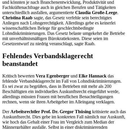
und könnten je nach Branchenentwicklung, Produktivität und
Fachkräftenachfrage auch in gleichen Berufen und Tätigkeiten
unterschiedlich ausfallen, argumentierte
Claudia Große-Leege
.
Christina Raab
sagte, das Gesetz verfehle sein berechtigtes
Anliegen nach Lohngerechtigkeit. Allerdings gebe es keinerlei
wissenschaftlichen Belege für geschlechtsbedingte
Lohndiskriminierungen. Das Gesetz belaste umgekehrt die Betriebe
mit unverhältnismäßigen Bürokratiekosten. Diese seien im
Gesetzentwurf zu niedrig veranschlagt, sagte Raab.
Fehlendes Verbandsklagerecht
beanstandet
Kritisch bewerten
Vera Egenberger
und
Elke Hannack
das
fehlende Verbandsklagerecht im Fall von Lohndiskriminierungen.
Es sei zwar zu begrüßen, dass in Betrieben mit mehr als 200
Beschäftigten ein individuelles Auskunftsrecht eingeführt werde,
allerdings müssten Frauen mit beruflichen Benachteiligungen
rechnen, wenn sie ihren Arbeitgeber im Alleingang verklagen.
Der
Arbeitsrechtler
Prof. Dr. Gregor Thüsing
kritisierte auch das
Auskunftsrecht. Dies gebe im konkreten Fall nämlich nur Auskunft,
wie hoch das Gehalt einer Frau im Vergleich zum Median der
Männergehälter ausfalle. Selbst in einer diskriminierenden