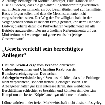
Allerdings bemängelten Monika Arzberger, Elke Hannack und
Gisela Ludewig, dass die geplanten Engeltüberprüfungsverfahren
nur in Betrieben mit mehr als 500 Beschäftigten und auf freiwilliger
Basis erfolgen sollen und dass die Messinstrumente nicht
vorgeschrieben seien. Der Weg der Freiwilligkeit habe in der
Vergangenheit schon zu keinem Erfolg geführt, kritisierte Hannack.
Ludwig plädierte dafür, die Prüfverfahren verpflichtend auf alle
Betriebe auszuweiten. Der ursprüngliche Referentenentwurf des
Ministeriums sei weitergehend gewesen als der jetzige
Gesetzentwurf.
„Gesetz verfehlt sein berechtigtes
Anliegen“
Claudia Große-Leege
vom
Verband deutscher
Unternehmerinnen
und
Christina Raab
von der
Bundesvereinigung der Deutschen
Arbeitgeberverbände
begrüßten ausdrücklich, dass die Prüfungen
nicht verpflichtend, sondern freiwillig erfolgen sollen. Die
Arbeitgeber hätten gar kein Interesse daran, ihre weiblichen
Beschäftigten schlechter zu bezahlen und könnten sich dies „im
Kampf um die besten Köpfe“ auch gar nicht mehr erlauben.
Löhne würden in der freien Marktwirtschaft nicht abstrakt festgelegt