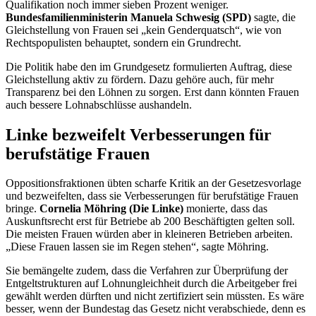
Qualifikation noch immer sieben Prozent weniger.
Bundesfamilienministerin Manuela Schwesig (SPD)
sagte, die
Gleichstellung von Frauen sei „kein Genderquatsch“, wie von
Rechtspopulisten behauptet, sondern ein Grundrecht.
Die Politik habe den im Grundgesetz formulierten Auftrag, diese
Gleichstellung aktiv zu fördern. Dazu gehöre auch, für mehr
Transparenz bei den Löhnen zu sorgen. Erst dann könnten Frauen
auch bessere Lohnabschlüsse aushandeln.
Linke bezweifelt Verbesserungen für
berufstätige Frauen
Oppositionsfraktionen übten scharfe Kritik an der Gesetzesvorlage
und bezweifelten, dass sie Verbesserungen für berufstätige Frauen
bringe.
Cornelia Möhring (Die Linke)
monierte, dass das
Auskunftsrecht erst für Betriebe ab 200 Beschäftigten gelten soll.
Die meisten Frauen würden aber in kleineren Betrieben arbeiten.
„Diese Frauen lassen sie im Regen stehen“, sagte Möhring.
Sie bemängelte zudem, dass die Verfahren zur Überprüfung der
Entgeltstrukturen auf Lohnungleichheit durch die Arbeitgeber frei
gewählt werden dürften und nicht zertifiziert sein müssten. Es wäre
besser, wenn der Bundestag das Gesetz nicht verabschiede, denn es