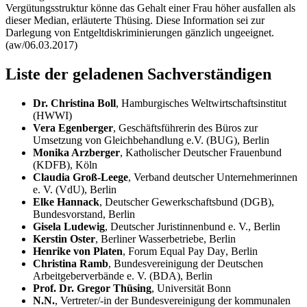
Vergütungsstruktur könne das Gehalt einer Frau höher ausfallen als
dieser Median, erläuterte Thüsing. Diese Information sei zur
Darlegung von Entgeltdiskriminierungen gänzlich ungeeignet.
(aw/06.03.2017)
Liste der geladenen Sachverständigen
Dr. Christina Boll
, Hamburgisches Weltwirtschaftsinstitut
(HWWI)
Vera Egenberger
, Geschäftsführerin des Büros zur
Umsetzung von Gleichbehandlung e.V. (BUG), Berlin
Monika Arzberger
, Katholischer Deutscher Frauenbund
(KDFB), Köln
Claudia Groß-Leege
, Verband deutscher Unternehmerinnen
e. V. (VdU), Berlin
Elke Hannack
, Deutscher Gewerkschaftsbund (DGB),
Bundesvorstand, Berlin
Gisela Ludewig
, Deutscher Juristinnenbund e. V., Berlin
Kerstin Oster
, Berliner Wasserbetriebe, Berlin
Henrike von Platen
, Forum
Equal Pay Day
, Berlin
Christina Ramb
, Bundesvereinigung der Deutschen
Arbeitgeberverbände e. V. (BDA), Berlin
Prof. Dr. Gregor Thüsing
, Universität Bonn
N.N.
, Vertreter/-in der Bundesvereinigung der kommunalen