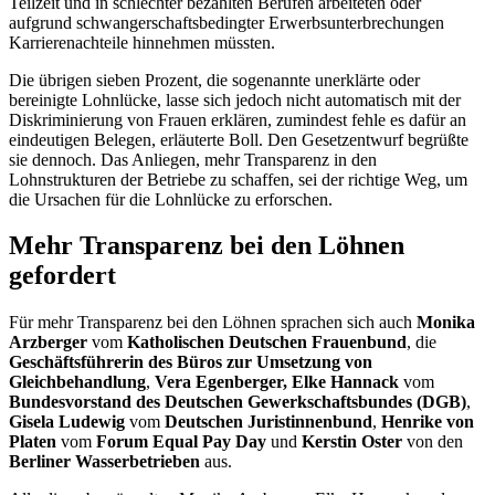
Teilzeit und in schlechter bezahlten Berufen arbeiteten oder
aufgrund schwangerschaftsbedingter Erwerbsunterbrechungen
Karrierenachteile hinnehmen müssten.
Die übrigen sieben Prozent, die sogenannte unerklärte oder
bereinigte Lohnlücke, lasse sich jedoch nicht automatisch mit der
Diskriminierung von Frauen erklären, zumindest fehle es dafür an
eindeutigen Belegen, erläuterte Boll. Den Gesetzentwurf begrüßte
sie dennoch. Das Anliegen, mehr Transparenz in den
Lohnstrukturen der Betriebe zu schaffen, sei der richtige Weg, um
die Ursachen für die Lohnlücke zu erforschen.
Mehr Transparenz bei den Löhnen
gefordert
Für mehr Transparenz bei den Löhnen sprachen sich auch
Monika
Arzberger
vom
Katholischen Deutschen Frauenbund
, die
Geschäftsführerin des Büros zur Umsetzung von
Gleichbehandlung
,
Vera Egenberger, Elke Hannack
vom
Bundesvorstand des Deutschen Gewerkschaftsbundes (DGB)
,
Gisela Ludewig
vom
Deutschen Juristinnenbund
,
Henrike von
Platen
vom
Forum
Equal Pay Day
und
Kerstin Oster
von den
Berliner Wasserbetrieben
aus.