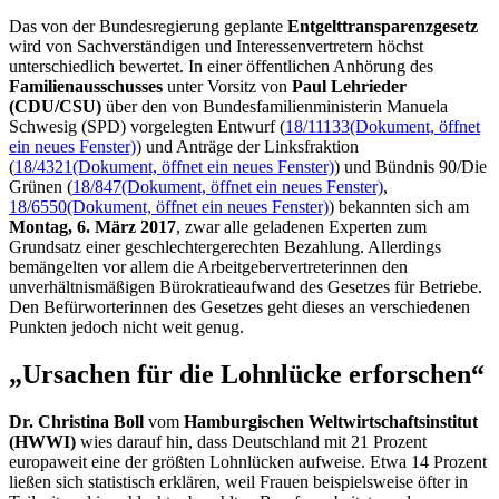
Das von der Bundesregierung geplante
Entgelttransparenzgesetz
wird von Sachverständigen und Interessenvertretern höchst
unterschiedlich bewertet. In einer öffentlichen Anhörung des
Familienausschusses
unter Vorsitz von
Paul Lehrieder
(CDU/CSU)
über den von Bundesfamilienministerin Manuela
Schwesig (SPD) vorgelegten Entwurf (
18/11133
(Dokument, öffnet
ein neues Fenster)
) und Anträge der Linksfraktion
(
18/4321
(Dokument, öffnet ein neues Fenster)
) und Bündnis 90/Die
Grünen (
18/847
(Dokument, öffnet ein neues Fenster)
,
18/6550
(Dokument, öffnet ein neues Fenster)
) bekannten sich am
Montag, 6. März 2017
, zwar alle geladenen Experten zum
Grundsatz einer geschlechtergerechten Bezahlung. Allerdings
bemängelten vor allem die Arbeitgebervertreterinnen den
unverhältnismäßigen Bürokratieaufwand des Gesetzes für Betriebe.
Den Befürworterinnen des Gesetzes geht dieses an verschiedenen
Punkten jedoch nicht weit genug.
„Ursachen für die Lohnlücke erforschen“
Dr. Christina Boll
vom
Hamburgischen Weltwirtschaftsinstitut
(HWWI)
wies darauf hin, dass Deutschland mit 21 Prozent
europaweit eine der größten Lohnlücken aufweise. Etwa 14 Prozent
ließen sich statistisch erklären, weil Frauen beispielsweise öfter in