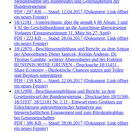
Stellungnahme des Bundesrates und Gegenäußerung der
Bundesregierung
PDF
| 297 KB — Stand: 12.04.2017
(Dokument, Link öffnet
ein neues Fenster)
18/12181 - Unterrichtung: über die gemäß § 80 Absatz 3 und
§ 92 der Geschäftsordnung an die Ausschüsse überwiesenen
Vorlagen (Eingangszeitraum 31. März bis 27. April)
PDF
| 223 KB — Stand: 28.04.2017
(Dokument, Link öffnet
ein neues Fenster)
18/12870 - Beschlussempfehlung und Bericht: zu dem Antrag
der Abgeordneten Dieter Janecek, Kerstin Andreae, Dr.
Thomas Gambke, weiterer Abgeordneter und der Fraktion
BÜNDNIS 90/DIE GRÜNEN - Drucksache 18/11411 -
Share Economy - Ökologische Chancen nutzen und Teilen
statt Besitzen unterstützen
PDF
| 159 KB — Stand: 22.06.2017
(Dokument, Link öffnet
ein neues Fenster)
18/12998 - Beschlussempfehlung und Bericht: zu dem
Gesetzentwurf der Bundesregierung - Drucksachen 18/11506,
18/11937, 18/12181 Nr. 1.11 - Entwurf eines Gesetzes zur
Erleichterung unternehmerischer Initiativen aus
bürgerschaftlichem Engagement und zum Bürokratieabbau
bei Genossenschaften
PDF
| 386 KB — Stand: 28.06.2017
(Dokument, Link öffnet
ein neues Fenster)