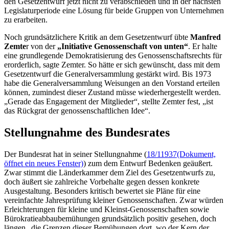
den Gesetzentwurf jetzt nicht zu verabschieden und in der nächsten
Legislaturperiode eine Lösung für beide Gruppen von Unternehmen
zu erarbeiten.
Noch grundsätzlichere Kritik an dem Gesetzentwurf übte
Manfred
Zemte
r von der
„Initiative Genossenschaft von unten“
. Er halte
eine grundlegende Demokratisierung des Genossenschaftsrechts für
erorderlich, sagte Zemter. So hätte er sich gewünscht, dass mit dem
Gesetzentwurf die Generalversammlung gestärkt wird. Bis 1973
habe die Generalversammlung Weisungen an den Vorstand erteilen
können, zumindest dieser Zustand müsse wiederhergestellt werden.
„Gerade das Engagement der Mitglieder“, stellte Zemter fest, „ist
das Rückgrat der genossenschaftlichen Idee“.
Stellungnahme des Bundesrates
Der Bundesrat hat in seiner Stellungnahme (
18/11937
(Dokument,
öffnet ein neues Fenster)
) zum dem Entwurf Bedenken geäußert.
Zwar stimmt die Länderkammer dem Ziel des Gesetzentwurfs zu,
doch äußert sie zahlreiche Vorbehalte gegen dessen konkrete
Ausgestaltung. Besonders kritisch bewertet sie Pläne für eine
vereinfachte Jahresprüfung kleiner Genossenschaften. Zwar würden
Erleichterungen für kleine und Kleinst-Genossenschaften sowie
Bürokratieabbaubemühungen grundsätzlich positiv gesehen, doch
längen „die Grenzen dieser Bemühungen dort, wo der Kern der