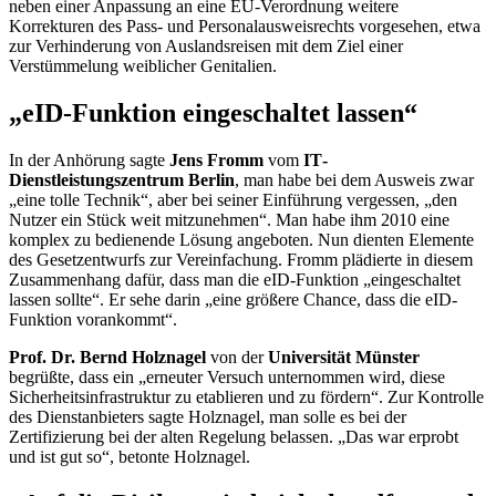
neben einer Anpassung an eine EU-Verordnung weitere
Korrekturen des Pass- und Personalausweisrechts vorgesehen, etwa
zur Verhinderung von Auslandsreisen mit dem Ziel einer
Verstümmelung weiblicher Genitalien.
„eID-Funktion eingeschaltet lassen“
In der Anhörung sagte
Jens Fromm
vom
IT
-
Dienstleistungszentrum Berlin
, man habe bei dem Ausweis zwar
„eine tolle Technik“, aber bei seiner Einführung vergessen, „den
Nutzer ein Stück weit mitzunehmen“. Man habe ihm 2010 eine
komplex zu bedienende Lösung angeboten. Nun dienten Elemente
des Gesetzentwurfs zur Vereinfachung. Fromm plädierte in diesem
Zusammenhang dafür, dass man die eID-Funktion „eingeschaltet
lassen sollte“. Er sehe darin „eine größere
Chance
, dass die eID-
Funktion vorankommt“.
Prof. Dr. Bernd Holznagel
von der
Universität Münster
begrüßte, dass ein „erneuter Versuch unternommen wird, diese
Sicherheitsinfrastruktur zu etablieren und zu fördern“. Zur Kontrolle
des Dienstanbieters sagte Holznagel, man solle es bei der
Zertifizierung bei der alten Regelung belassen. „Das war erprobt
und ist gut so“, betonte Holznagel.