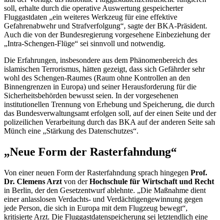
soll, erhalte durch die operative Auswertung gespeicherter
Fluggastdaten „ein weiteres Werkzeug für eine effektive
Gefahrenabwehr und Strafverfolgung“, sagte der BKA-Präsident.
Auch die von der Bundesregierung vorgesehene Einbeziehung der
„Intra-Schengen-Flüge“ sei sinnvoll und notwendig.
Die Erfahrungen, insbesondere aus dem Phänomenbereich des
islamischen Terrorismus, hätten gezeigt, dass sich Gefährder sehr
wohl des Schengen-Raumes (Raum ohne Kontrollen an den
Binnengrenzen in Europa) und seiner Herausforderung für die
Sicherheitsbehörden bewusst seien. In der vorgesehenen
institutionellen Trennung von Erhebung und Speicherung, die durch
das Bundesverwaltungsamt erfolgen soll, auf der einen Seite und der
polizeilichen Verarbeitung durch das BKA auf der anderen Seite sah
Münch eine „Stärkung des Datenschutzes“.
„Neue Form der Rasterfahndung“
Von einer neuen Form der Rasterfahndung sprach hingegen
Prof.
Dr. Clemens Arzt
von der
Hochschule für Wirtschaft und Recht
in Berlin, der den Gesetzentwurf ablehnte. „Die Maßnahme dient
einer anlasslosen Verdachts- und Verdächtigengewinnung gegen
jede Person, die sich in Europa mit dem Flugzeug bewegt“,
kritisierte Arzt. Die Fluggastdatenspeicherung sei letztendlich eine