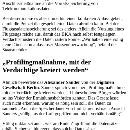
Anschlussmaßnahme an die Vorratsspeicherung von
Telekommunikationsdaten.
Bei dieser müsse es aber immerhin einen konkreten Anlass geben,
damit die Polizei die gespeicherten Daten abrufen kann. Bei der
Fluggastdatenspeicherung sei das anders. Allein die Nutzung eines
Flugzeugs reiche aus, damit das BKA nach selbst festgelegten
Verdachtsmustern die Daten rastern könne. „Wir haben eine völlig
neue Dimension anlassloser Massenüberwachung“, befand der
Staatsrechtler.
„Profilingmaßnahme, mit der
Verdächtige kreiert werden“
Ähnlich bewertete das
Alexander Sander
von der
Digitalen
Gesellschaft Berlin
. Sander sprach von einer „Profilingmaßnahme,
mit der Verdächtige kreiert werden“. Unbescholtene Bürger würden
so ins Visier der Ermittlungsbehörden geraten. Das Gesetz lasse
auch nicht erkennen, warum es nötig sein soll, die Daten zu
sammeln. Auch die Speicherdauer von fünf Jahren ist nach Ansicht
Sanders „völlig aus der Luft gegriffen und nicht verhältnismäßig“.
Völlig unklar sei auch, wer am Ende Zugriff auf die Datensätze
erhält. Sicher sei hingegen, dass solche Datensätze