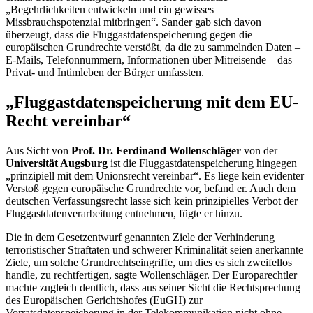
„Begehrlichkeiten entwickeln und ein gewisses
Missbrauchspotenzial mitbringen“. Sander gab sich davon
überzeugt, dass die Fluggastdatenspeicherung gegen die
europäischen Grundrechte verstößt, da die zu sammelnden Daten –
E-Mails
, Telefonnummern, Informationen über Mitreisende – das
Privat- und Intimleben der Bürger umfassten.
„Fluggastdatenspeicherung mit dem EU-
Recht vereinbar“
Aus Sicht von
Prof. Dr. Ferdinand Wollenschläger
von der
Universität Augsburg
ist die Fluggastdatenspeicherung hingegen
„prinzipiell mit dem Unionsrecht vereinbar“. Es liege kein evidenter
Verstoß gegen europäische Grundrechte vor, befand er. Auch dem
deutschen Verfassungsrecht lasse sich kein prinzipielles Verbot der
Fluggastdatenverarbeitung entnehmen, fügte er hinzu.
Die in dem Gesetzentwurf genannten Ziele der Verhinderung
terroristischer Straftaten und schwerer Kriminalität seien anerkannte
Ziele, um solche Grundrechtseingriffe, um dies es sich zweifellos
handle, zu rechtfertigen, sagte Wollenschläger. Der Europarechtler
machte zugleich deutlich, dass aus seiner Sicht die Rechtsprechung
des Europäischen Gerichtshofes (EuGH) zur
Vorratsdatenspeicherung in der Telekommunikation nicht ohne