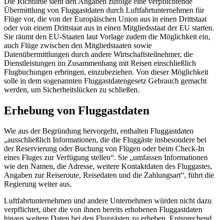
Die Richtlinie sieht den Angaben zufolge eine verpflichtende
Übermittlung von Fluggastdaten durch Luftfahrtunternehmen für
Flüge vor, die von der Europäischen Union aus in einen Drittstaat
oder von einem Drittstaat aus in einen Mitgliedsstaat der EU starten.
Sie räumt den EU-Staaten laut Vorlage zudem die Möglichkeit ein,
auch Flüge zwischen den Mitgliedstaaten sowie
Datenübermittlungen durch andere Wirtschaftsteilnehmer, die
Dienstleistungen im Zusammenhang mit Reisen einschließlich
Flugbuchungen erbringen, einzubeziehen. Von dieser Möglichkeit
solle in dem sogenannten Fluggastdatengesetz Gebrauch gemacht
werden, um Sicherheitslücken zu schließen.
Erhebung von Fluggastdaten
Wie aus der Begründung hervorgeht, enthalten Fluggastdaten
„ausschließlich Informationen, die die Fluggäste insbesondere bei
der Reservierung oder Buchung von Flügen oder beim
Check-In
eines Fluges zur Verfügung stellen“. Sie „umfassen Informationen
wie den Namen, die Adresse, weitere Kontaktdaten des Fluggastes,
Angaben zur Reiseroute, Reisedaten und die Zahlungsart“, führt die
Regierung weiter aus.
Luftfahrtunternehmen und andere Unternehmen würden nicht dazu
verpflichtet, über die von ihnen bereits erhobenen Fluggastdaten
hinaus weitere Daten bei den Fluggästen zu erheben. Entsprechend