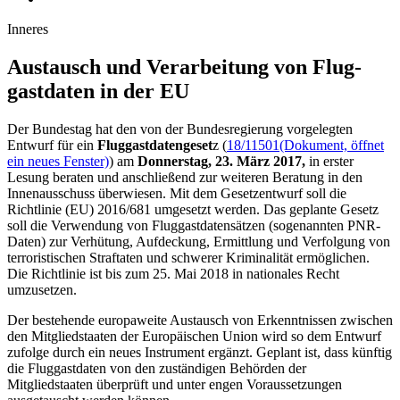
Inneres
Austausch und Ver­arbei­tung von Flug­
gastdaten in der EU
Der Bundestag hat den von der Bundesregierung vorgelegten
Entwurf für ein
Fluggastdatengeset
z (
18/11501
(Dokument, öffnet
ein neues Fenster)
) am
Donnerstag, 23. März 2017,
in erster
Lesung beraten und anschließend zur weiteren Beratung in den
Innenausschuss überwiesen. Mit dem Gesetzentwurf soll die
Richtlinie (EU) 2016/681 umgesetzt werden. Das geplante Gesetz
soll die Verwendung von Fluggastdatensätzen (sogenannten PNR-
Daten) zur Verhütung, Aufdeckung, Ermittlung und Verfolgung von
terroristischen Straftaten und schwerer Kriminalität ermöglichen.
Die Richtlinie ist bis zum 25. Mai 2018 in nationales Recht
umzusetzen.
Der bestehende europaweite Austausch von Erkenntnissen zwischen
den Mitgliedstaaten der Europäischen Union wird so dem Entwurf
zufolge durch ein neues Instrument ergänzt. Geplant ist, dass künftig
die Fluggastdaten von den zuständigen Behörden der
Mitgliedstaaten überprüft und unter engen Voraussetzungen