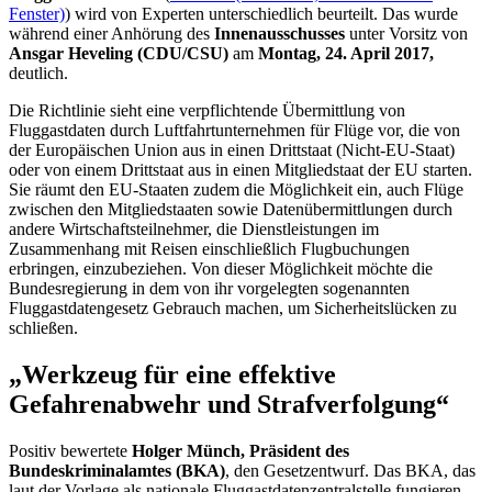
Fenster)
) wird von Experten unterschiedlich beurteilt. Das wurde
während einer Anhörung des
Innenausschusses
unter Vorsitz von
Ansgar Heveling (CDU/CSU)
am
Montag, 24. April 2017,
deutlich.
Die Richtlinie sieht eine verpflichtende Übermittlung von
Fluggastdaten durch Luftfahrtunternehmen für Flüge vor, die von
der Europäischen Union aus in einen Drittstaat (Nicht-EU-Staat)
oder von einem Drittstaat aus in einen Mitgliedstaat der EU starten.
Sie räumt den EU-Staaten zudem die Möglichkeit ein, auch Flüge
zwischen den Mitgliedstaaten sowie Datenübermittlungen durch
andere Wirtschaftsteilnehmer, die Dienstleistungen im
Zusammenhang mit Reisen einschließlich Flugbuchungen
erbringen, einzubeziehen. Von dieser Möglichkeit möchte die
Bundesregierung in dem von ihr vorgelegten sogenannten
Fluggastdatengesetz Gebrauch machen, um Sicherheitslücken zu
schließen.
„Werkzeug für eine effektive
Gefahrenabwehr und Strafverfolgung“
Positiv bewertete
Holger Münch, Präsident des
Bundeskriminalamtes (BKA)
, den Gesetzentwurf. Das BKA, das
laut der Vorlage als nationale Fluggastdatenzentralstelle fungieren