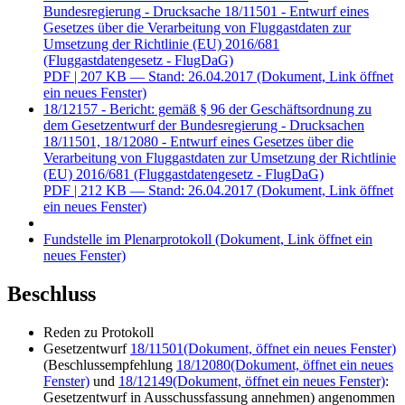
Bundesregierung - Drucksache 18/11501 - Entwurf eines
Gesetzes über die Verarbeitung von Fluggastdaten zur
Umsetzung der Richtlinie (EU) 2016/681
(Fluggastdatengesetz - FlugDaG)
PDF
| 207 KB — Stand: 26.04.2017
(Dokument, Link öffnet
ein neues Fenster)
18/12157 - Bericht: gemäß § 96 der Geschäftsordnung zu
dem Gesetzentwurf der Bundesregierung - Drucksachen
18/11501, 18/12080 - Entwurf eines Gesetzes über die
Verarbeitung von Fluggastdaten zur Umsetzung der Richtlinie
(EU) 2016/681 (Fluggastdatengesetz - FlugDaG)
PDF
| 212 KB — Stand: 26.04.2017
(Dokument, Link öffnet
ein neues Fenster)
Fundstelle im Plenarprotokoll
(Dokument, Link öffnet ein
neues Fenster)
Beschluss
Reden zu Protokoll
Gesetzentwurf
18/11501
(Dokument, öffnet ein neues Fenster)
(Beschlussempfehlung
18/12080
(Dokument, öffnet ein neues
Fenster)
und
18/12149
(Dokument, öffnet ein neues Fenster)
:
Gesetzentwurf in Ausschussfassung annehmen) angenommen