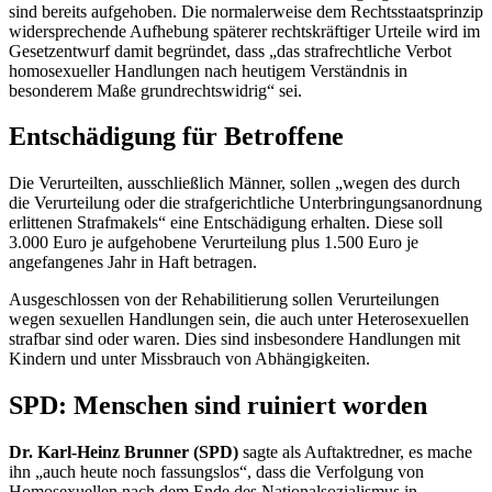
sind bereits aufgehoben. Die normalerweise dem Rechtsstaatsprinzip
widersprechende Aufhebung späterer rechtskräftiger Urteile wird im
Gesetzentwurf damit begründet, dass „das strafrechtliche Verbot
homosexueller Handlungen nach heutigem Verständnis in
besonderem Maße grundrechtswidrig“ sei.
Entschädigung für Betroffene
Die Verurteilten, ausschließlich Männer, sollen „wegen des durch
die Verurteilung oder die strafgerichtliche Unterbringungsanordnung
erlittenen Strafmakels“ eine Entschädigung erhalten. Diese soll
3.000 Euro je aufgehobene Verurteilung plus 1.500 Euro je
angefangenes Jahr in Haft betragen.
Ausgeschlossen von der Rehabilitierung sollen Verurteilungen
wegen sexuellen Handlungen sein, die auch unter Heterosexuellen
strafbar sind oder waren. Dies sind insbesondere Handlungen mit
Kindern und unter Missbrauch von Abhängigkeiten.
SPD: Menschen sind ruiniert worden
Dr. Karl-Heinz Brunner (SPD)
sagte als Auftaktredner, es mache
ihn „auch heute noch fassungslos“, dass die Verfolgung von
Homosexuellen nach dem Ende des Nationalsozialismus in