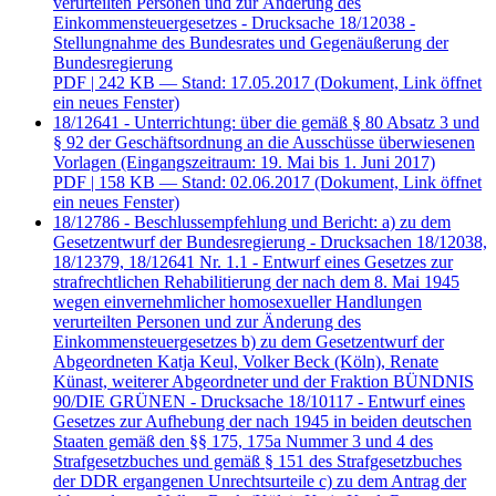
verurteilten Personen und zur Änderung des
Einkommensteuergesetzes - Drucksache 18/12038 -
Stellungnahme des Bundesrates und Gegenäußerung der
Bundesregierung
PDF
| 242 KB — Stand: 17.05.2017
(Dokument, Link öffnet
ein neues Fenster)
18/12641 - Unterrichtung: über die gemäß § 80 Absatz 3 und
§ 92 der Geschäftsordnung an die Ausschüsse überwiesenen
Vorlagen (Eingangszeitraum: 19. Mai bis 1. Juni 2017)
PDF
| 158 KB — Stand: 02.06.2017
(Dokument, Link öffnet
ein neues Fenster)
18/12786 - Beschlussempfehlung und Bericht: a) zu dem
Gesetzentwurf der Bundesregierung - Drucksachen 18/12038,
18/12379, 18/12641 Nr. 1.1 - Entwurf eines Gesetzes zur
strafrechtlichen Rehabilitierung der nach dem 8. Mai 1945
wegen einvernehmlicher homosexueller Handlungen
verurteilten Personen und zur Änderung des
Einkommensteuergesetzes b) zu dem Gesetzentwurf der
Abgeordneten Katja Keul, Volker Beck (Köln), Renate
Künast, weiterer Abgeordneter und der Fraktion BÜNDNIS
90/DIE GRÜNEN - Drucksache 18/10117 - Entwurf eines
Gesetzes zur Aufhebung der nach 1945 in beiden deutschen
Staaten gemäß den §§ 175, 175a Nummer 3 und 4 des
Strafgesetzbuches und gemäß § 151 des Strafgesetzbuches
der DDR ergangenen Unrechtsurteile c) zu dem Antrag der