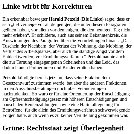
Linke wirbt für Korrekturen
Ein erkennbar bewegter
Harald Petzold (Die Linke)
sagte, dass er
sich „tief verneige vor all denjenigen, die unter diesem Paragrafen
gelitten haben, vor allem vor denjenigen, die den heutigen Tag nicht
mehr erleben“. Er schilderte, auch aus seinem Bekanntenkreis, die
Auswirkungen des Paragrafen über die Verurteilungen hinaus: „Das
Tuscheln der Nachbarn, der Verlust der Wohnung, das Mobbing, der
Verlust des Arbeitsplatzes, aber auch die ständige Angst vor dem
Entdecktwerden, vor Ermittlungsverfahren.“ Petzold nannte auch
die zur Tarnung eingegangenen Scheinehen und das Leid, das
dadurch auch Partnerinnen und Kinder erlitten haben.
Petzold kündigte bereits jetzt an, dass seine Fraktion dem
Gesetzentwurf zustimmen werde, bat aber die anderen Fraktionen,
in den Ausschussberatungen noch über Veränderungen
nachzudenken. So warb er für eine Orientierung der Entschädigung
am Opferentschädigungsgesetz mit höheren Entschädigungen und
pauschalen Rentenzahlungen sowie eine Härtefallregelung für
Betroffene, für die allein das Ermittlungsverfahren schwerwiegende
Folgen hatte, auch wenn es zu keiner Verurteilung gekommen war.
Grüne: Rechtsstaat zeigt Überlegenheit