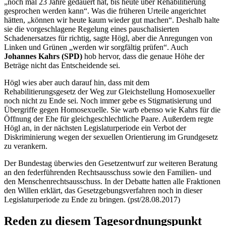
„noch mal 23 Jahre gedauert hat, bis heute über Rehabilitierung
gesprochen werden kann“. Was die früheren Urteile angerichtet
hätten, „können wir heute kaum wieder gut machen“. Deshalb halte
sie die vorgeschlagene Regelung eines pauschalisierten
Schadenersatzes für richtig, sagte Högl, aber die Anregungen von
Linken und Grünen „werden wir sorgfältig prüfen“. Auch
Johannes Kahrs (SPD)
hob hervor, dass die genaue Höhe der
Beträge nicht das Entscheidende sei.
Högl wies aber auch darauf hin, dass mit dem
Rehabilitierungsgesetz der Weg zur Gleichstellung Homosexueller
noch nicht zu Ende sei. Noch immer gebe es Stigmatisierung und
Übergriffe gegen Homosexuelle. Sie warb ebenso wie Kahrs für die
Öffnung der Ehe für gleichgeschlechtliche Paare. Außerdem regte
Högl an, in der nächsten Legislaturperiode ein Verbot der
Diskriminierung wegen der sexuellen Orientierung im Grundgesetz
zu verankern.
Der Bundestag überwies den Gesetzentwurf zur weiteren Beratung
an den federführenden Rechtsausschuss sowie den Familien- und
den Menschenrechtsausschuss. In der Debatte hatten alle Fraktionen
den Willen erklärt, das Gesetzgebungsverfahren noch in dieser
Legislaturperiode zu Ende zu bringen. (pst/28.08.2017)
Reden zu diesem Tagesordnungspunkt