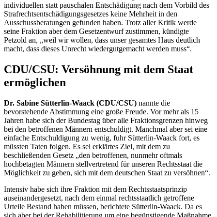
individuellen statt pauschalen Entschädigung nach dem Vorbild des
Strafrechtsentschädigungsgesetzes keine Mehrheit in den
Ausschussberatungen gefunden haben. Trotz aller Kritik werde
seine Fraktion aber dem Gesetzentwurf zustimmen, kündigte
Petzold an, „weil wir wollen, dass unser gesamtes Haus deutlich
macht, dass dieses Unrecht wiedergutgemacht werden muss“.
CDU/CSU: Versöhnung mit dem Staat
ermöglichen
Dr. Sabine Sütterlin-Waack (CDU/CSU)
nannte die
bevorstehende Abstimmung eine große Freude. Vor mehr als 15
Jahren habe sich der Bundestag über alle Fraktionsgrenzen hinweg
bei den betroffenen Männern entschuldigt. Manchmal aber sei eine
einfache Entschuldigung zu wenig, fuhr Sütterlin-Waack fort, es
müssten Taten folgen. Es sei erklärtes Ziel, mit dem zu
beschließenden Gesetz „den betroffenen, nunmehr oftmals
hochbetagten Männern stellvertretend für unseren Rechtsstaat die
Möglichkeit zu geben, sich mit dem deutschen Staat zu versöhnen“.
Intensiv habe sich ihre Fraktion mit dem Rechtsstaatsprinzip
auseinandergesetzt, nach dem einmal rechtsstaatlich getroffene
Urteile Bestand haben müssen, berichtete Sütterlin-Waack. Da es
sich aber bei der Rehabilitierung um eine begünstigende Maßnahme