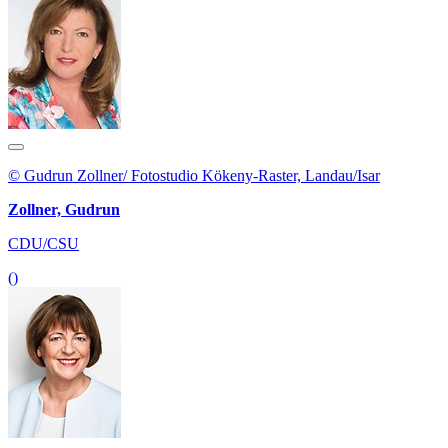
© Gudrun Zollner/ Fotostudio Kökeny-Raster, Landau/Isar
Zollner, Gudrun
CDU/CSU
()