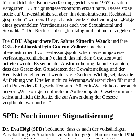
für ein Urteil des Bundesverfassungsgerichts von 1957, das den
Paragrafen 175 für grundgesetzkonform erklärt hatte. Dieses stoße
heute auf Unverständnis, sei aber „im demokratischen Rechtsstaat
gesprochen“ worden. Die jetzt anstehende Entscheidung sei „Folge
eines gewandelten Verständnisses auch von Sexualmoral und
Sexualität“. Der Rechtsstaat sei „lernfähig und hat hier dazugelernt“.
Die
CDU-Abgeordnete Dr. Sabine Sütterlin-Waack
und ihre
CSU-Fraktionskollegin Gudrun Zollner
sprachen
übereinstimmend von verfassungspolitischen beziehungsweise
verfassungsrechtlichem Neuland, das mit dem Gesetzentwurf
betreten werde. Es sei bei der Ausformulierung darauf zu achten,
dass das Gesetz den Grundsätzen der Gewaltenteilung und der
Rechtssicherheit gerecht werde, sagte Zollner. Wichtig sei, dass die
Aufhebung von Urteilen nicht zu Wertungswidersprüchen führt und
kein Präzendenzfall geschaffen wird. Sütterlin-Waack hob aber auch
hervor: „Wir korrigieren durch die Aufhebung der Gesetze nur uns
selbst und nicht die Justiz, die zur Anwendung der Gesetze
verpflichtet war und ist.“
SPD: Noch immer Stigmatisierung
Dr. Eva Högl (SPD)
bedauerte, dass es nach der vollständigen
Abschaffung der Strafrechtsvorschriften gegen Homosexuelle 1994