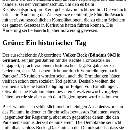
handele, sei der Vertrauensschutz, um den es beim
Rechtsstaatsprinzip im Kern gehe, davon nicht berührt. Die vielfach
kritisierte Änderung der Altersgrenze rechtfertigte Sütterlin-Waack
mit verfassungsrechtlichen Komplikationen, die zu einem Scheitern
des ganzen Gesetzes in Karlsruhe hätten führen können. Die
Änderung sei bedauerlich, aber notwendig gewesen.
Grüne: Ein historischer Tag
Der ausscheidende Abgeordnete
Volker Beck (Bündnis 90/Die
Grünen)
, seit jungen Jahren für die Rechte Homosexueller
engagiert, sprach von einem historischen Tag. Er gab aber zu
bedenken, dass Menschen nicht nur durch Verurteilungen nach
Paragraf 175 ruiniert worden seien, auch die Ermittlungen hätten
vielfach schon zum sozialen Tod geführt. Deshalb wollten die
Grünen auch eine Entschädigung für Folgen von Ermittlungen.
Obwohl seine Fraktion einen besseren Gesetzentwurf vorgelegt
hätten, werde sie aber auch dem Regierungsentwurf zustimmen.
Beck wandte sich schließlich noch mit einigen Abschiedsworte an
das Plenum, in denen er für ein selbstbewusstes Parlament warb,
„gegenüber der Regierung, aber auch gegenüber denen, die den
Parlamentarismus derzeit denunzieren“. Die Demokratie sei nicht
unfehlbar, schloss Beck: „Das Gute an der Demokratie ist, dass sie