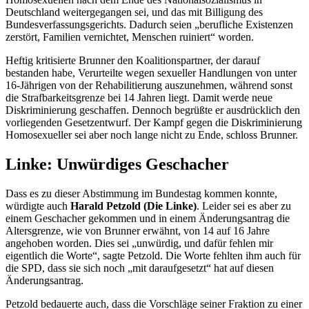
Deutschland weitergegangen sei, und das mit Billigung des
Bundesverfassungsgerichts. Dadurch seien „berufliche Existenzen
zerstört, Familien vernichtet, Menschen ruiniert“ worden.
Heftig kritisierte Brunner den Koalitionspartner, der darauf
bestanden habe, Verurteilte wegen sexueller Handlungen von unter
16-Jährigen von der Rehabilitierung auszunehmen, während sonst
die Strafbarkeitsgrenze bei 14 Jahren liegt. Damit werde neue
Diskriminierung geschaffen. Dennoch begrüßte er ausdrücklich den
vorliegenden Gesetzentwurf. Der Kampf gegen die Diskriminierung
Homosexueller sei aber noch lange nicht zu Ende, schloss Brunner.
Linke: Unwürdiges Geschacher
Dass es zu dieser Abstimmung im Bundestag kommen konnte,
würdigte auch
Harald Petzold (Die Linke)
. Leider sei es aber zu
einem Geschacher gekommen und in einem Änderungsantrag die
Altersgrenze, wie von Brunner erwähnt, von 14 auf 16 Jahre
angehoben worden. Dies sei „unwürdig, und dafür fehlen mir
eigentlich die Worte“, sagte Petzold. Die Worte fehlten ihm auch für
die SPD, dass sie sich noch „mit daraufgesetzt“ hat auf diesen
Änderungsantrag.
Petzold bedauerte auch, dass die Vorschläge seiner Fraktion zu einer