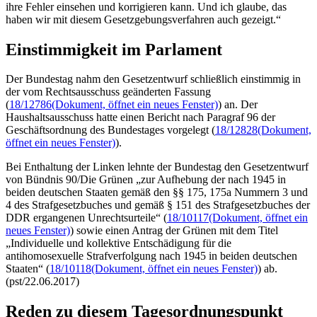
ihre Fehler einsehen und korrigieren kann. Und ich glaube, das
haben wir mit diesem Gesetzgebungsverfahren auch gezeigt.“
Einstimmigkeit im Parlament
Der Bundestag nahm den Gesetzentwurf schließlich einstimmig in
der vom Rechtsausschuss geänderten Fassung
(
18/12786
(Dokument, öffnet ein neues Fenster)
) an. Der
Haushaltsausschuss hatte einen Bericht nach Paragraf 96 der
Geschäftsordnung des Bundestages vorgelegt (
18/12828
(Dokument,
öffnet ein neues Fenster)
).
Bei Enthaltung der Linken lehnte der Bundestag den Gesetzentwurf
von Bündnis 90/Die Grünen „zur Aufhebung der nach 1945 in
beiden deutschen Staaten gemäß den §§ 175, 175a Nummern 3 und
4 des Strafgesetzbuches und gemäß § 151 des Strafgesetzbuches der
DDR ergangenen Unrechtsurteile“ (
18/10117
(Dokument, öffnet ein
neues Fenster)
) sowie einen Antrag der Grünen mit dem Titel
„Individuelle und kollektive Entschädigung für die
antihomosexuelle Strafverfolgung nach 1945 in beiden deutschen
Staaten“ (
18/10118
(Dokument, öffnet ein neues Fenster)
) ab.
(pst/22.06.2017)
Reden zu diesem Tagesordnungspunkt