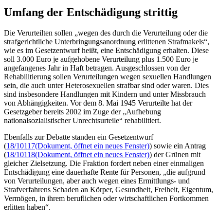
Umfang der Entschädigung strittig
Die Verurteilten sollen „wegen des durch die Verurteilung oder die
strafgerichtliche Unterbringungsanordnung erlittenen Strafmakels“,
wie es im Gesetzentwurf heißt, eine Entschädigung erhalten. Diese
soll 3.000 Euro je aufgehobene Verurteilung plus 1.500 Euro je
angefangenes Jahr in Haft betragen. Ausgeschlossen von der
Rehabilitierung sollen Verurteilungen wegen sexuellen Handlungen
sein, die auch unter Heterosexuellen strafbar sind oder waren. Dies
sind insbesondere Handlungen mit Kindern und unter Missbrauch
von Abhängigkeiten. Vor dem 8. Mai 1945 Verurteilte hat der
Gesetzgeber bereits 2002 im Zuge der „Aufhebung
nationalsozialistischer Unrechtsurteile“ rehabilitiert.
Ebenfalls zur Debatte standen ein Gesetzentwurf
(
18/10117
(Dokument, öffnet ein neues Fenster)
) sowie ein Antrag
(
18/10118
(Dokument, öffnet ein neues Fenster)
) der Grünen mit
gleicher Zielsetzung. Die Fraktion fordert neben einer einmaligen
Entschädigung eine dauerhafte Rente für Personen, „die aufgrund
von Verurteilungen, aber auch wegen eines Ermittlungs- und
Strafverfahrens Schaden an Körper, Gesundheit, Freiheit, Eigentum,
Vermögen, in ihrem beruflichen oder wirtschaftlichen Fortkommen
erlitten haben“.