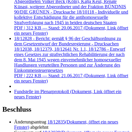
Abgeordneten Volker Beck (Köln), Katja Keul, Renate
Künast, weiterer Abgeordneter und der Fraktion BÜNDNIS
90/DIE GRÜNEN - Drucksache 18/10118 - Individuelle und
kollektive Entschädigung für die antihomosexuelle
Strafverfolgung nach 1945 in beiden deutschen Staaten
PDF
| 312 KB — Stand: 20.06.2017
(Dokument, Link öffnet
ein neues Fenster)
18/12828 - Bericht: gemäß § 96 der Geschäftsordnung zu
dem Gesetzentwurf der Bundesregierung - Drucksachen
18/12038, 18/12379, 18/12641 Nr. 1.1, 18/12786 - Entwurf
eines Gesetzes zur strafrechtlichen Rehabilitierung der nach
dem 8. Mai 1945 wegen einvernehmlicher homosexueller
Handlungen verurteilten Personen und zur Änderung des
Einkommensteuergesetzes
PDF
| 222 KB — Stand: 21.06.2017
(Dokument, Link öffnet
ein neues Fenster)
Fundstelle im Plenarprotokoll
(Dokument, Link öffnet ein
neues Fenster)
Beschluss
Änderungsantrag
18/12835
(Dokument, öffnet ein neues
Fenster)
abgelehnt