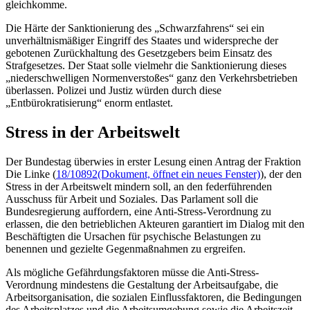
gleichkomme.
Die Härte der Sanktionierung des „Schwarzfahrens“ sei ein
unverhältnismäßiger Eingriff des Staates und widerspreche der
gebotenen Zurückhaltung des Gesetzgebers beim Einsatz des
Strafgesetzes. Der Staat solle vielmehr die Sanktionierung dieses
„niederschwelligen Normenverstoßes“ ganz den Verkehrsbetrieben
überlassen. Polizei und Justiz würden durch diese
„Entbürokratisierung“ enorm entlastet.
Stress in der Arbeitswelt
Der Bundestag überwies in erster Lesung einen Antrag der Fraktion
Die Linke (
18/10892
(Dokument, öffnet ein neues Fenster)
), der den
Stress in der Arbeitswelt mindern soll, an den federführenden
Ausschuss für Arbeit und Soziales. Das Parlament soll die
Bundesregierung auffordern, eine Anti-Stress-Verordnung zu
erlassen, die den betrieblichen Akteuren garantiert im Dialog mit den
Beschäftigten die Ursachen für psychische Belastungen zu
benennen und gezielte Gegenmaßnahmen zu ergreifen.
Als mögliche Gefährdungsfaktoren müsse die Anti-Stress-
Verordnung mindestens die Gestaltung der Arbeitsaufgabe, die
Arbeitsorganisation, die sozialen Einflussfaktoren, die Bedingungen
des Arbeitsplatzes und die Arbeitsumgebung sowie die Arbeitszeit