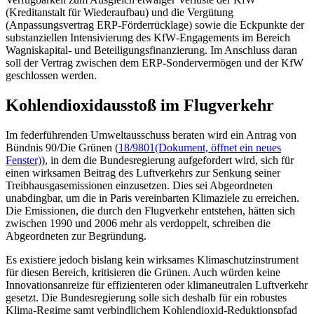
(Kreditanstalt für Wiederaufbau) und die Vergütung
(Anpassungsvertrag ERP-Förderrücklage) sowie die Eckpunkte der
substanziellen Intensivierung des KfW
-Engagements
im Bereich
Wagniskapital- und Beteiligungsfinanzierung. Im Anschluss daran
soll der Vertrag zwischen dem ERP-Sondervermögen und der KfW
geschlossen werden.
Kohlendioxidausstoß im Flugverkehr
Im federführenden Umweltausschuss beraten wird ein Antrag von
Bündnis 90/Die Grünen (
18/9801
(Dokument, öffnet ein neues
Fenster)
), in dem die Bundesregierung aufgefordert wird, sich für
einen wirksamen Beitrag des Luftverkehrs zur Senkung seiner
Treibhausgasemissionen einzusetzen. Dies sei Abgeordneten
unabdingbar, um die in Paris vereinbarten Klimaziele zu erreichen.
Die Emissionen, die durch den Flugverkehr entstehen, hätten sich
zwischen 1990 und 2006 mehr als verdoppelt, schreiben die
Abgeordneten zur Begründung.
Es existiere jedoch bislang kein wirksames Klimaschutzinstrument
für diesen Bereich, kritisieren die Grünen. Auch würden keine
Innovationsanreize für effizienteren oder klimaneutralen Luftverkehr
gesetzt. Die Bundesregierung solle sich deshalb für ein robustes
Klima-Regime samt verbindlichem Kohlendioxid-Reduktionspfad