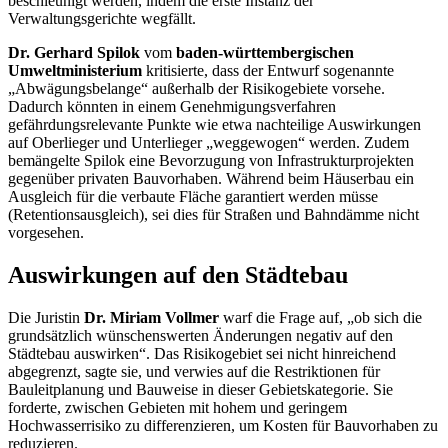
beschleunigt werden, indem die erste Instanz der
Verwaltungsgerichte wegfällt.
Dr. Gerhard Spilok
vom
baden-württembergischen
Umweltministerium
kritisierte, dass der Entwurf sogenannte
„Abwägungsbelange“ außerhalb der Risikogebiete vorsehe.
Dadurch könnten in einem Genehmigungsverfahren
gefährdungsrelevante Punkte wie etwa nachteilige Auswirkungen
auf Oberlieger und Unterlieger „weggewogen“ werden. Zudem
bemängelte Spilok eine Bevorzugung von Infrastrukturprojekten
gegenüber privaten Bauvorhaben. Während beim Häuserbau ein
Ausgleich für die verbaute Fläche garantiert werden müsse
(Retentionsausgleich), sei dies für Straßen und Bahndämme nicht
vorgesehen.
Auswirkungen auf den Städtebau
Die Juristin
Dr.
Miriam Vollmer
warf die Frage auf, „ob sich die
grundsätzlich wünschenswerten Änderungen negativ auf den
Städtebau auswirken“. Das Risikogebiet sei nicht hinreichend
abgegrenzt, sagte sie, und verwies auf die Restriktionen für
Bauleitplanung und Bauweise in dieser Gebietskategorie. Sie
forderte, zwischen Gebieten mit hohem und geringem
Hochwasserrisiko zu differenzieren, um Kosten für Bauvorhaben zu
reduzieren.