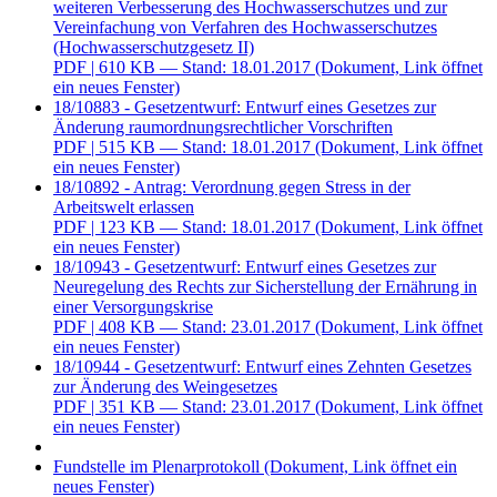
weiteren Verbesserung des Hochwasserschutzes und zur
Vereinfachung von Verfahren des Hochwasserschutzes
(Hochwasserschutzgesetz II)
PDF
| 610 KB — Stand: 18.01.2017
(Dokument, Link öffnet
ein neues Fenster)
18/10883 - Gesetzentwurf: Entwurf eines Gesetzes zur
Änderung raumordnungsrechtlicher Vorschriften
PDF
| 515 KB — Stand: 18.01.2017
(Dokument, Link öffnet
ein neues Fenster)
18/10892 - Antrag: Verordnung gegen Stress in der
Arbeitswelt erlassen
PDF
| 123 KB — Stand: 18.01.2017
(Dokument, Link öffnet
ein neues Fenster)
18/10943 - Gesetzentwurf: Entwurf eines Gesetzes zur
Neuregelung des Rechts zur Sicherstellung der Ernährung in
einer Versorgungskrise
PDF
| 408 KB — Stand: 23.01.2017
(Dokument, Link öffnet
ein neues Fenster)
18/10944 - Gesetzentwurf: Entwurf eines Zehnten Gesetzes
zur Änderung des Weingesetzes
PDF
| 351 KB — Stand: 23.01.2017
(Dokument, Link öffnet
ein neues Fenster)
Fundstelle im Plenarprotokoll
(Dokument, Link öffnet ein
neues Fenster)