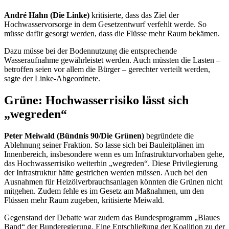
André
Hahn (Die Linke)
kritisierte, dass das Ziel der
Hochwasservorsorge in dem Gesetzentwurf verfehlt werde. So
müsse dafür gesorgt werden, dass die Flüsse mehr Raum bekämen.
Dazu müsse bei der Bodennutzung die entsprechende
Wasseraufnahme gewährleistet werden. Auch müssten die Lasten –
betroffen seien vor allem die Bürger – gerechter verteilt werden,
sagte der Linke-Abgeordnete.
Grüne: Hochwasserrisiko lässt sich
„wegreden“
Peter Meiwald (Bündnis 90/Die Grünen)
begründete die
Ablehnung seiner Fraktion. So lasse sich bei Bauleitplänen im
Innenbereich, insbesondere wenn es um Infrastrukturvorhaben gehe,
das Hochwasserrisiko weiterhin „wegreden“. Diese Privilegierung
der Infrastruktur hätte gestrichen werden müssen. Auch bei den
Ausnahmen für Heizölverbrauchsanlagen könnten die Grünen nicht
mitgehen. Zudem fehle es im Gesetz am Maßnahmen, um den
Flüssen mehr Raum zugeben, kritisierte Meiwald.
Gegenstand der Debatte war zudem das Bundesprogramm „Blaues
Band“ der Bunderegierung. Eine Entschließung der Koalition zu der