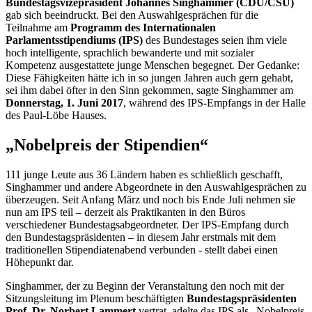
Bundestagsvizepräsident Johannes Singhammer (CDU/CSU)
gab sich beeindruckt. Bei den Auswahlgesprächen für die
Teilnahme am
Programm des Internationalen
Parlamentsstipendiums (IPS)
des Bundestages seien ihm viele
hoch intelligente, sprachlich bewanderte und mit sozialer
Kompetenz ausgestattete junge Menschen begegnet. Der Gedanke:
Diese Fähigkeiten hätte ich in so jungen Jahren auch gern gehabt,
sei ihm dabei öfter in den Sinn gekommen, sagte Singhammer am
Donnerstag, 1. Juni 2017
, während des IPS-Empfangs in der Halle
des Paul-Löbe Hauses.
„Nobelpreis der Stipendien“
111 junge Leute aus 36 Ländern haben es schließlich geschafft,
Singhammer und andere Abgeordnete in den Auswahlgesprächen zu
überzeugen. Seit Anfang März und noch bis Ende Juli nehmen sie
nun am IPS teil – derzeit als Praktikanten in den Büros
verschiedener Bundestagsabgeordneter. Der IPS-Empfang durch
den Bundestagspräsidenten – in diesem Jahr erstmals mit dem
traditionellen Stipendiatenabend verbunden - stellt dabei einen
Höhepunkt dar.
Singhammer, der zu Beginn der Veranstaltung den noch mit der
Sitzungsleitung im Plenum beschäftigten
Bundestagspräsidenten
Prof. Dr. Norbert Lammert
vertrat, adelte das IPS als „Nobelpreis