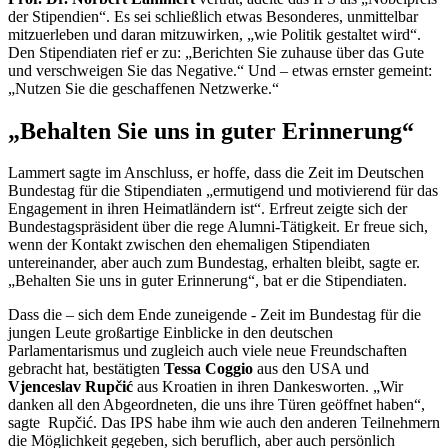
der Stipendien“. Es sei schließlich etwas Besonderes, unmittelbar
mitzuerleben und daran mitzuwirken, „wie Politik gestaltet wird“.
Den Stipendiaten rief er zu: „Berichten Sie zuhause über das Gute
und verschweigen Sie das Negative.“ Und – etwas ernster gemeint:
„Nutzen Sie die geschaffenen Netzwerke.“
„Behalten Sie uns in guter Erinnerung“
Lammert sagte im Anschluss, er hoffe, dass die Zeit im Deutschen
Bundestag für die Stipendiaten „ermutigend und motivierend für das
Engagement
in ihren Heimatländern ist“. Erfreut zeigte sich der
Bundestagspräsident über die rege Alumni-Tätigkeit. Er freue sich,
wenn der Kontakt zwischen den ehemaligen Stipendiaten
untereinander, aber auch zum Bundestag, erhalten bleibt, sagte er.
„Behalten Sie uns in guter Erinnerung“, bat er die Stipendiaten.
Dass die – sich dem Ende zuneigende - Zeit im Bundestag für die
jungen Leute großartige Einblicke in den deutschen
Parlamentarismus und zugleich auch viele neue Freundschaften
gebracht hat, bestätigten
Tessa
Coggio
aus den USA und
Vjenceslav Rupčić
aus Kroatien in ihren Dankesworten. „Wir
danken all den Abgeordneten, die uns ihre Türen geöffnet haben“,
sagte Rupčić. Das IPS habe ihm wie auch den anderen Teilnehmern
die Möglichkeit gegeben, sich beruflich, aber auch persönlich