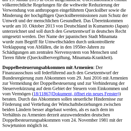
völkerrechtliche Regelungen für die weltweite Reduzierung der
Verwendung von anthropogen eingeführtem Quecksilber sowie die
Minderung der hochgiftigen Quecksilberemissionen zum Schutz der
Umwelt und der menschlichen Gesundheit. Das Übereinkommen
wurde am 10. Oktober 2013 von Deutschland in Kumamoto (Japan)
unterzeichnet und soll durch den Gesetzentwurf in deutsches Recht
umgesetzt werden. Der Name der japanischen Stadt Minamata
wurde zum Begriff für Umweltschäden durch unkontrollierte
Verklappung von Abfällen, die in den 1950er-Jahren zu
Schädigungen am zentralen Nervensystem von Menschen und
Tieren führte (Quecksilbervergiftung, Minamata-Krankheit).
Doppelbesteuerungsabkommen mit Armenien
: Der
Finanzausschuss soll federführend auch den Gesetzentwurf der
Bundesregierung zum Abkommen vom 29. Juni 2016 mit Armenien
zur Vermeidung der Doppelbesteuerung und zur Verhinderung der
Steuerverkürzung auf dem Gebiet der Steuern vom Einkommen und
vom Vermögen (
18/11867
(Dokument, öffnet ein neues Fenster)
)
beraten. Durch das Abkommen sollen steuerliche Hindernisse zur
Förderung und Vertiefung der Wirtschaftsbeziehungen zwischen
beiden Ländern besser abgebaut werden, als es nach dem im
Verhältnis zu Armenien derzeit anzuwendenden deutschen
Doppelbesteuerungsabkommen vom 24. November 1981 mit der
Sowjetunion möglich ist.