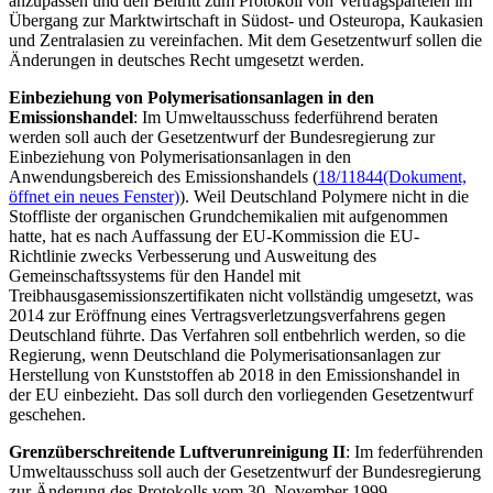
anzupassen und den Beitritt zum Protokoll von Vertragsparteien im
Übergang zur Marktwirtschaft in Südost- und Osteuropa, Kaukasien
und Zentralasien zu vereinfachen. Mit dem Gesetzentwurf sollen die
Änderungen in deutsches Recht umgesetzt werden.
Einbeziehung von Polymerisationsanlagen in den
Emissionshandel
: Im Umweltausschuss federführend beraten
werden soll auch der Gesetzentwurf der Bundesregierung zur
Einbeziehung von Polymerisationsanlagen in den
Anwendungsbereich des Emissionshandels (
18/11844
(Dokument,
öffnet ein neues Fenster)
). Weil Deutschland Polymere nicht in die
Stoffliste der organischen Grundchemikalien mit aufgenommen
hatte, hat es nach Auffassung der EU-Kommission die EU-
Richtlinie zwecks Verbesserung und Ausweitung des
Gemeinschaftssystems für den Handel mit
Treibhausgasemissionszertifikaten nicht vollständig umgesetzt, was
2014 zur Eröffnung eines Vertragsverletzungsverfahrens gegen
Deutschland führte. Das Verfahren soll entbehrlich werden, so die
Regierung, wenn Deutschland die Polymerisationsanlagen zur
Herstellung von Kunststoffen ab 2018 in den Emissionshandel in
der EU einbezieht. Das soll durch den vorliegenden Gesetzentwurf
geschehen.
Grenzüberschreitende Luftverunreinigung II
: Im federführenden
Umweltausschuss soll auch der Gesetzentwurf der Bundesregierung
zur Änderung des Protokolls vom 30. November 1999