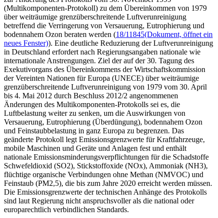
(Multikomponenten-Protokoll) zu dem Übereinkommen von 1979
über weiträumige grenzüberschreitende Luftverunreinigung
betreffend die Verringerung von Versauerung, Eutrophierung und
bodennahem Ozon beraten werden (
18/11845
(Dokument, öffnet ein
neues Fenster)
). Eine deutliche Reduzierung der Luftverunreinigung
in Deutschland erfordert nach Regierungsangaben nationale wie
internationale Anstrengungen. Ziel der auf der 30. Tagung des
Exekutivorgans des Übereinkommens der Wirtschaftskommission
der Vereinten Nationen für Europa (UNECE) über weiträumige
grenzüberschreitende Luftverunreinigung von 1979 vom 30. April
bis 4. Mai 2012 durch Beschluss 2012/2 angenommenen
Änderungen des Multikomponenten-Protokolls sei es, die
Luftbelastung weiter zu senken, um die Auswirkungen von
Versauerung, Eutrophierung (Überdüngung), bodennahem Ozon
und Feinstaubbelastung in ganz Europa zu begrenzen. Das
geänderte Protokoll legt Emissionsgrenzwerte für Kraftfahrzeuge,
mobile Maschinen und Geräte und Anlagen fest und enthält
nationale Emissionsminderungsverpflichtungen für die Schadstoffe
Schwefeldioxid (SO2), Stickstoffoxide (NOx), Ammoniak (NH3),
flüchtige organische Verbindungen ohne Methan (NMVOC) und
Feinstaub (PM2,5), die bis zum Jahre 2020 erreicht werden müssen.
Die Emissionsgrenzwerte der technischen Anhänge des Protokolls
sind laut Regierung nicht anspruchsvoller als die national oder
europarechtlich verbindlichen Standards.