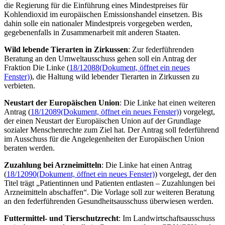
die Regierung für die Einführung eines Mindestpreises für
Kohlendioxid im europäischen Emissionshandel einsetzen. Bis
dahin solle ein nationaler Mindestpreis vorgegeben werden,
gegebenenfalls in Zusammenarbeit mit anderen Staaten.
Wild lebende Tierarten in Zirkussen
: Zur federführenden
Beratung an den Umweltausschuss gehen soll ein Antrag der
Fraktion Die Linke (
18/12088
(Dokument, öffnet ein neues
Fenster)
), die Haltung wild lebender Tierarten in Zirkussen zu
verbieten.
Neustart der Europäischen Union
: Die Linke hat einen weiteren
Antrag (
18/12089
(Dokument, öffnet ein neues Fenster)
) vorgelegt,
der einen Neustart der Europäischen Union auf der Grundlage
sozialer Menschenrechte zum Ziel hat. Der Antrag soll federführend
im Ausschuss für die Angelegenheiten der Europäischen Union
beraten werden.
Zuzahlung bei Arzneimitteln
: Die Linke hat einen Antrag
(
18/12090
(Dokument, öffnet ein neues Fenster)
) vorgelegt, der den
Titel trägt „Patientinnen und Patienten entlasten – Zuzahlungen bei
Arzneimitteln abschaffen“. Die Vorlage soll zur weiteren Beratung
an den federführenden Gesundheitsausschuss überwiesen werden.
Futtermittel- und Tierschutzrecht
: Im Landwirtschaftsausschuss