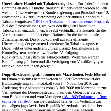
Unerlaubter Handel mit Tabakerzeugnissen
: Zur federführenden
Beratung an den Gesundheitsausschuss überwiesen werden soll ein
weiterer Gesetzentwurf der Bundesregierung zum Protokoll vom 12.
November 2012 zur Unterbindung des unerlaubten Handels mit
Tabakerzeugnissen (
18/11868
(Dokument, öffnet ein neues Fenster)
).
Ziel des Protokolls ist es, weltweit den illegalen Handel von
Tabakwaren einzudämmen. Es setzt verbindliche Standards für die
Vertragsstaaten und bildet einen Rahmen für die internationale
Zusammenarbeit. Das Protokoll zielt auf eine effiziente
Überwachung der gesamten Lieferkette für Tabakerzeugnisse ab.
Dabei geht es unter anderem um ein Lizenz- beziehungsweise
Kontrollsystem sowie ein weltweites Verfolgungs- und
Rückverfolgungssystem für Tabakprodukte. Weiterhin werden
Buchführungspflichten und die Verfolgung von Verstößen gegen
Protokollbestimmungen geregelt.
Doppelbesteuerungsabkommen mit Mazedonien
: Federführend
im Finanzausschuss beraten werden soll der Gesetzentwurf der
Bundesregierung zum Protokoll vom 14. November 2016 zur
Änderung des Abkommens vom 13. Juli 2006 mit Mazedonien zur
Vermeidung der Doppelbesteuerung auf dem Gebiet der Steuern
vom Einkommen und vom Vermögen (
18/11869
(Dokument, öffnet
ein neues Fenster)
). Zur Begründung heißt es, im Verhältnis zur
ehemaligen jugoslawischen Republik Mazedonien sei der bisher
vereinbarte Informationsaustausch veraltet, da das geltende