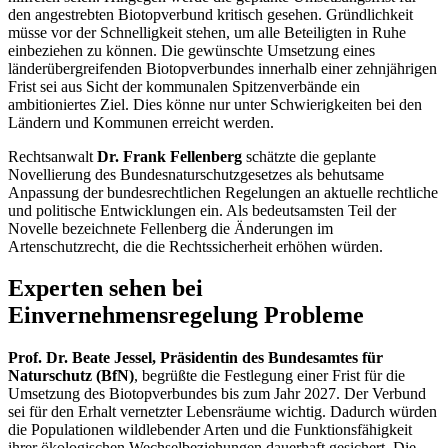
den angestrebten Biotopverbund kritisch gesehen. Gründlichkeit
müsse vor der Schnelligkeit stehen, um alle Beteiligten in Ruhe
einbeziehen zu können. Die gewünschte Umsetzung eines
länderübergreifenden Biotopverbundes innerhalb einer zehnjährigen
Frist sei aus Sicht der kommunalen Spitzenverbände ein
ambitioniertes Ziel. Dies könne nur unter Schwierigkeiten bei den
Ländern und Kommunen erreicht werden.
Rechtsanwalt
Dr. Frank Fellenberg
schätzte die geplante
Novellierung des Bundesnaturschutzgesetzes als behutsame
Anpassung der bundesrechtlichen Regelungen an aktuelle rechtliche
und politische Entwicklungen ein. Als bedeutsamsten Teil der
Novelle bezeichnete Fellenberg die Änderungen im
Artenschutzrecht, die die Rechtssicherheit erhöhen würden.
Experten sehen bei
Einvernehmensregelung Probleme
Prof. Dr. Beate Jessel, Präsidentin des
Bundesamtes für
Naturschutz (BfN)
, begrüßte die Festlegung einer Frist für die
Umsetzung des Biotopverbundes bis zum Jahr 2027. Der Verbund
sei für den Erhalt vernetzter Lebensräume wichtig. Dadurch würden
die Populationen wildlebender Arten und die Funktionsfähigkeit
ihrer ökologischen Wechselbeziehungen dauerhaft gesichert. Die