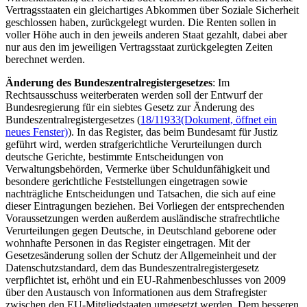
Vertragsstaaten ein gleichartiges Abkommen über Soziale Sicherheit
geschlossen haben, zurückgelegt wurden. Die Renten sollen in
voller Höhe auch in den jeweils anderen Staat gezahlt, dabei aber
nur aus den im jeweiligen Vertragsstaat zurückgelegten Zeiten
berechnet werden.
Änderung des Bundeszentralregistergesetzes
: Im
Rechtsausschuss weiterberaten werden soll der Entwurf der
Bundesregierung für ein siebtes Gesetz zur Änderung des
Bundeszentralregistergesetzes (
18/11933
(Dokument, öffnet ein
neues Fenster)
). In das Register, das beim Bundesamt für Justiz
geführt wird, werden strafgerichtliche Verurteilungen durch
deutsche Gerichte, bestimmte Entscheidungen von
Verwaltungsbehörden, Vermerke über Schuldunfähigkeit und
besondere gerichtliche Feststellungen eingetragen sowie
nachträgliche Entscheidungen und Tatsachen, die sich auf eine
dieser Eintragungen beziehen. Bei Vorliegen der entsprechenden
Voraussetzungen werden außerdem ausländische strafrechtliche
Verurteilungen gegen Deutsche, in Deutschland geborene oder
wohnhafte Personen in das Register eingetragen. Mit der
Gesetzesänderung sollen der Schutz der Allgemeinheit und der
Datenschutzstandard, dem das Bundeszentralregistergesetz
verpflichtet ist, erhöht und ein EU-Rahmenbeschlusses von 2009
über den Austausch von Informationen aus dem Strafregister
zwischen den EU-Mitgliedstaaten umgesetzt werden. Dem besseren