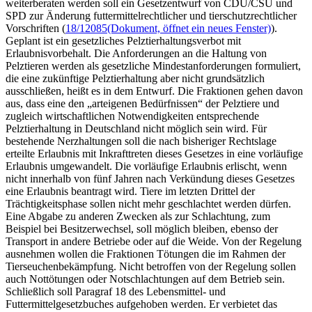
weiterberaten werden soll ein Gesetzentwurf von CDU/CSU und
SPD zur Änderung futtermittelrechtlicher und tierschutzrechtlicher
Vorschriften (
18/12085
(Dokument, öffnet ein neues Fenster)
).
Geplant ist ein gesetzliches Pelztierhaltungsverbot mit
Erlaubnisvorbehalt. Die Anforderungen an die Haltung von
Pelztieren werden als gesetzliche Mindestanforderungen formuliert,
die eine zukünftige Pelztierhaltung aber nicht grundsätzlich
ausschließen, heißt es in dem Entwurf. Die Fraktionen gehen davon
aus, dass eine den „arteigenen Bedürfnissen“ der Pelztiere und
zugleich wirtschaftlichen Notwendigkeiten entsprechende
Pelztierhaltung in Deutschland nicht möglich sein wird. Für
bestehende Nerzhaltungen soll die nach bisheriger Rechtslage
erteilte Erlaubnis mit Inkrafttreten dieses Gesetzes in eine vorläufige
Erlaubnis umgewandelt. Die vorläufige Erlaubnis erlischt, wenn
nicht innerhalb von fünf Jahren nach Verkündung dieses Gesetzes
eine Erlaubnis beantragt wird. Tiere im letzten Drittel der
Trächtigkeitsphase sollen nicht mehr geschlachtet werden dürfen.
Eine Abgabe zu anderen Zwecken als zur Schlachtung, zum
Beispiel bei Besitzerwechsel, soll möglich bleiben, ebenso der
Transport in andere Betriebe oder auf die Weide. Von der Regelung
ausnehmen wollen die Fraktionen Tötungen die im Rahmen der
Tierseuchenbekämpfung. Nicht betroffen von der Regelung sollen
auch Nottötungen oder Notschlachtungen auf dem Betrieb sein.
Schließlich soll Paragraf 18 des Lebensmittel- und
Futtermittelgesetzbuches aufgehoben werden. Er verbietet das