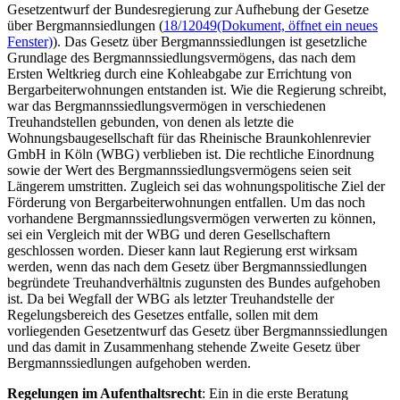
Gesetzentwurf der Bundesregierung zur Aufhebung der Gesetze
über Bergmannsiedlungen (
18/12049
(Dokument, öffnet ein neues
Fenster)
). Das Gesetz über Bergmannssiedlungen ist gesetzliche
Grundlage des Bergmannssiedlungsvermögens, das nach dem
Ersten Weltkrieg durch eine Kohleabgabe zur Errichtung von
Bergarbeiterwohnungen entstanden ist. Wie die Regierung schreibt,
war das Bergmannssiedlungsvermögen in verschiedenen
Treuhandstellen gebunden, von denen als letzte die
Wohnungsbaugesellschaft für das Rheinische Braunkohlenrevier
GmbH in Köln (WBG) verblieben ist. Die rechtliche Einordnung
sowie der Wert des Bergmannssiedlungsvermögens seien seit
Längerem umstritten. Zugleich sei das wohnungspolitische Ziel der
Förderung von Bergarbeiterwohnungen entfallen. Um das noch
vorhandene Bergmannssiedlungsvermögen verwerten zu können,
sei ein Vergleich mit der WBG und deren Gesellschaftern
geschlossen worden. Dieser kann laut Regierung erst wirksam
werden, wenn das nach dem Gesetz über Bergmannssiedlungen
begründete Treuhandverhältnis zugunsten des Bundes aufgehoben
ist. Da bei Wegfall der WBG als letzter Treuhandstelle der
Regelungsbereich des Gesetzes entfalle, sollen mit dem
vorliegenden Gesetzentwurf das Gesetz über Bergmannssiedlungen
und das damit in Zusammenhang stehende Zweite Gesetz über
Bergmannssiedlungen aufgehoben werden.
Regelungen im Aufenthaltsrecht
: Ein in die erste Beratung