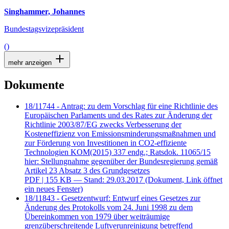
Singhammer, Johannes
Bundestagsvizepräsident
()
mehr anzeigen
Dokumente
18/11744 - Antrag: zu dem Vorschlag für eine Richtlinie des
Europäischen Parlaments und des Rates zur Änderung der
Richtlinie 2003/87/EG zwecks Verbesserung der
Kosteneffizienz von Emissionsminderungsmaßnahmen und
zur Förderung von Investitionen in CO2-effiziente
Technologien KOM(2015) 337 endg.; Ratsdok. 11065/15
hier: Stellungnahme gegenüber der Bundesregierung gemäß
Artikel 23 Absatz 3 des Grundgesetzes
PDF
| 155 KB — Stand: 29.03.2017
(Dokument, Link öffnet
ein neues Fenster)
18/11843 - Gesetzentwurf: Entwurf eines Gesetzes zur
Änderung des Protokolls vom 24. Juni 1998 zu dem
Übereinkommen von 1979 über weiträumige
grenzüberschreitende Luftverunreinigung betreffend