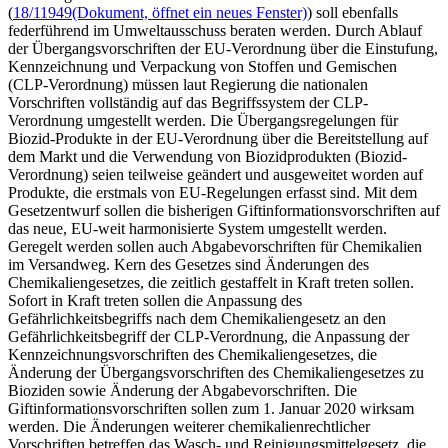
(
18/11949
(Dokument, öffnet ein neues Fenster)
) soll ebenfalls
federführend im Umweltausschuss beraten werden. Durch Ablauf
der Übergangsvorschriften der EU-Verordnung über die Einstufung,
Kennzeichnung und Verpackung von Stoffen und Gemischen
(CLP-Verordnung) müssen laut Regierung die nationalen
Vorschriften vollständig auf das Begriffssystem der CLP-
Verordnung umgestellt werden. Die Übergangsregelungen für
Biozid-Produkte in der EU-Verordnung über die Bereitstellung auf
dem Markt und die Verwendung von Biozidprodukten (Biozid-
Verordnung) seien teilweise geändert und ausgeweitet worden auf
Produkte, die erstmals von EU-Regelungen erfasst sind. Mit dem
Gesetzentwurf sollen die bisherigen Giftinformationsvorschriften auf
das neue, EU-weit harmonisierte System umgestellt werden.
Geregelt werden sollen auch Abgabevorschriften für Chemikalien
im Versandweg. Kern des Gesetzes sind Änderungen des
Chemikaliengesetzes, die zeitlich gestaffelt in Kraft treten sollen.
Sofort in Kraft treten sollen die Anpassung des
Gefährlichkeitsbegriffs nach dem Chemikaliengesetz an den
Gefährlichkeitsbegriff der CLP-Verordnung, die Anpassung der
Kennzeichnungsvorschriften des Chemikaliengesetzes, die
Änderung der Übergangsvorschriften des Chemikaliengesetzes zu
Bioziden sowie Änderung der Abgabevorschriften. Die
Giftinformationsvorschriften sollen zum 1. Januar 2020 wirksam
werden. Die Änderungen weiterer chemikalienrechtlicher
Vorschriften betreffen das Wasch- und Reinigungsmittelgesetz, die