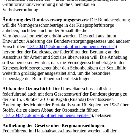
Giftinformationsverordnung und die Chemikalien-
Verbotsverordnung.
Änderung des Bundesversorgungsgesetzes
: Die Bundesregierung
will die Vermögensschonbeträge in der Kriegsopferfürsorge
anheben, nachdem auch in der Sozialhilfe die
Vermögensschonbeträge erhöht wurden. Dies geht aus ihrem
Entwurf zur Änderung des Bundesversorgungsgesetzes und anderer
Vorschriften (
18/12041
(Dokument, öffnet ein neues Fenster)
)
hervor, den der Bundestag zur federführenden Beratung an den
Ausschuss für Arbeit und Soziales überweisen will. Die Anhebung
soll so bemessen werden, dass die Vermögensschonbeträge in der
Kriegsopferfürsorge gegenüber den Schonbeträgen der Sozialhilfe
weiterhin großzügiger ausgestaltet sind, um die besondere
Lebenslage der Betroffenen zu berücksichtigen.
Abbau der Ozonschicht
: Der Umweltausschuss soll sich
federführend auch mit dem Gesetzentwurf der Bundesregierung zu
der am 15. Oktober 2016 in Kigali (Ruanda) beschlossenen
Änderung des Montrealer Protokolls vom 16. September 1987 über
Stoffe, die zu einem Abbau der Ozonschicht führen
(
18/12048
(Dokument, öffnet ein neues Fenster)
), befassen.
Aufhebung der Gesetze über Bergmannsiedlungen
:
Federführend im Haushaltsausschuss beraten werden soll der