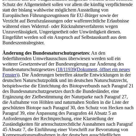
Schutz der Allgemeinheit sollen vor allem die künftig verpflichtende
statt der bislang wahlweise möglichem Ausstellung von
Europäischen Führungszeugnissen für EU-Bürger sowie der
Verzicht auf Berufszulassungen oder waffenrechtliche Erlaubnisse
während eines Widerruf- oder Rücknahmeverfahrens wegen
Unzuverlässigkeit, Ungeeignetheit oder Unwürdigkeit dienen.
Eingeführt werden soll ein Anspruch auf Selbstauskunft aus dem
Bundeszentralregister.
Änderung des Bundesnaturschutzgesetzes
: An den
federführenden Umweltausschuss überwiesen werden soll ein
weiterer Gesetzentwurf der Bundesregierung zur Änderung des
Bundesnaturschutzgesetzes (
18/11939
(Dokument, öffnet ein neues
Fenster)
). Die Änderungen betreffen aktuelle Entwicklungen in der
deutschen Naturschutzpolitik und im deutschen Naturschutzrecht,
beispielsweise die Einrichtung des Biotopverbunds nach Paragraf 21
des Bundesnaturschutzgesetzes durch die Bundesländer, eine
Ergänzung der Zielbestimmung der Naturparke nach Paragraf 27,
die Aufnahme von Höhlen und naturnahen Stollen in die Liste der
geschützten Biotope nach Paragraf 30, den Schutz von Hecken nach
Paragraf 39, eine Anpassung des Paragrafen 44 Absatz 5 an
Anforderungen der Rechtsprechung, eine Klarstellung der
Zuständigkeiten für artenschutzrechtliche Ausnahmen nach Paragraf
45 Absatz 7, die Einführung einer Vorschrift zur Bevorratung von
Kompensationsmaßnahmen in der deutschen ausschließlichen