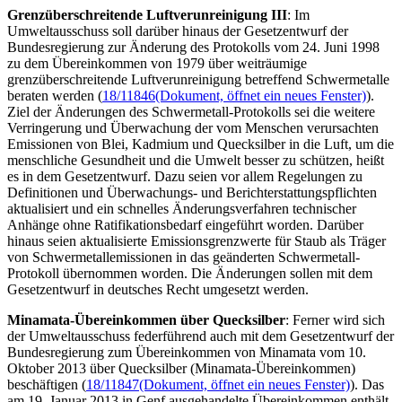
Grenzüberschreitende Luftverunreinigung III
: Im
Umweltausschuss soll darüber hinaus der Gesetzentwurf der
Bundesregierung zur Änderung des Protokolls vom 24. Juni 1998
zu dem Übereinkommen von 1979 über weiträumige
grenzüberschreitende Luftverunreinigung betreffend Schwermetalle
beraten werden (
18/11846
(Dokument, öffnet ein neues Fenster)
).
Ziel der Änderungen des Schwermetall-Protokolls sei die weitere
Verringerung und Überwachung der vom Menschen verursachten
Emissionen von Blei, Kadmium und Quecksilber in die Luft, um die
menschliche Gesundheit und die Umwelt besser zu schützen, heißt
es in dem Gesetzentwurf. Dazu seien vor allem Regelungen zu
Definitionen und Überwachungs- und Berichterstattungspflichten
aktualisiert und ein schnelles Änderungsverfahren technischer
Anhänge ohne Ratifikationsbedarf eingeführt worden. Darüber
hinaus seien aktualisierte Emissionsgrenzwerte für Staub als Träger
von Schwermetallemissionen in das geänderten Schwermetall-
Protokoll übernommen worden. Die Änderungen sollen mit dem
Gesetzentwurf in deutsches Recht umgesetzt werden.
Minamata-Übereinkommen über Quecksilber
: Ferner wird sich
der Umweltausschuss federführend auch mit dem Gesetzentwurf der
Bundesregierung zum Übereinkommen von Minamata vom 10.
Oktober 2013 über Quecksilber (Minamata-Übereinkommen)
beschäftigen (
18/11847
(Dokument, öffnet ein neues Fenster)
). Das
am 19. Januar 2013 in Genf ausgehandelte Übereinkommen enthält