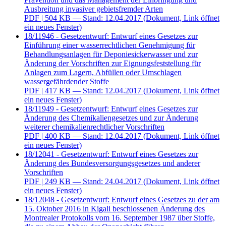
Ausbreitung invasiver gebietsfremder Arten
PDF
| 504 KB — Stand: 12.04.2017
(Dokument, Link öffnet
ein neues Fenster)
18/11946 - Gesetzentwurf: Entwurf eines Gesetzes zur
Einführung einer wasserrechtlichen Genehmigung für
Behandlungsanlagen für Deponiesickerwasser und zur
Änderung der Vorschriften zur Eignungsfeststellung für
Anlagen zum Lagern, Abfüllen oder Umschlagen
wassergefährdender Stoffe
PDF
| 417 KB — Stand: 12.04.2017
(Dokument, Link öffnet
ein neues Fenster)
18/11949 - Gesetzentwurf: Entwurf eines Gesetzes zur
Änderung des Chemikaliengesetzes und zur Änderung
weiterer chemikalienrechtlicher Vorschriften
PDF
| 400 KB — Stand: 12.04.2017
(Dokument, Link öffnet
ein neues Fenster)
18/12041 - Gesetzentwurf: Entwurf eines Gesetzes zur
Änderung des Bundesversorgungsgesetzes und anderer
Vorschriften
PDF
| 249 KB — Stand: 24.04.2017
(Dokument, Link öffnet
ein neues Fenster)
18/12048 - Gesetzentwurf: Entwurf eines Gesetzes zu der am
15. Oktober 2016 in Kigali beschlossenen Änderung des
Montrealer Protokolls vom 16. September 1987 über Stoffe,