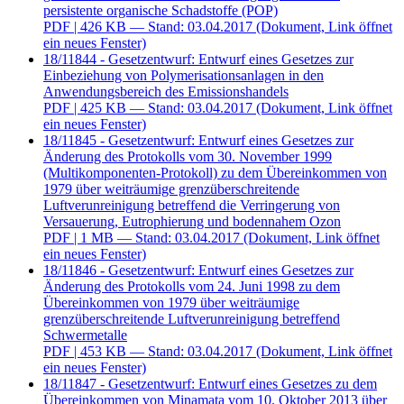
persistente organische Schadstoffe (POP)
PDF
| 426 KB — Stand: 03.04.2017
(Dokument, Link öffnet
ein neues Fenster)
18/11844 - Gesetzentwurf: Entwurf eines Gesetzes zur
Einbeziehung von Polymerisationsanlagen in den
Anwendungsbereich des Emissionshandels
PDF
| 425 KB — Stand: 03.04.2017
(Dokument, Link öffnet
ein neues Fenster)
18/11845 - Gesetzentwurf: Entwurf eines Gesetzes zur
Änderung des Protokolls vom 30. November 1999
(Multikomponenten-Protokoll) zu dem Übereinkommen von
1979 über weiträumige grenzüberschreitende
Luftverunreinigung betreffend die Verringerung von
Versauerung, Eutrophierung und bodennahem Ozon
PDF
| 1 MB — Stand: 03.04.2017
(Dokument, Link öffnet
ein neues Fenster)
18/11846 - Gesetzentwurf: Entwurf eines Gesetzes zur
Änderung des Protokolls vom 24. Juni 1998 zu dem
Übereinkommen von 1979 über weiträumige
grenzüberschreitende Luftverunreinigung betreffend
Schwermetalle
PDF
| 453 KB — Stand: 03.04.2017
(Dokument, Link öffnet
ein neues Fenster)
18/11847 - Gesetzentwurf: Entwurf eines Gesetzes zu dem
Übereinkommen von Minamata vom 10. Oktober 2013 über