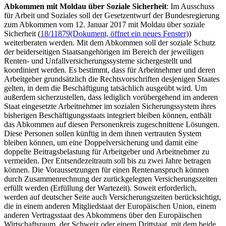
Abkommen mit Moldau über Soziale Sicherheit
: Im Ausschuss
für Arbeit und Soziales soll der Gesetzentwurf der Bundesregierung
zum Abkommen vom 12. Januar 2017 mit Moldau über soziale
Sicherheit (
18/11879
(Dokument, öffnet ein neues Fenster)
)
weiterberaten werden. Mit dem Abkommen soll der soziale Schutz
der beiderseitigen Staatsangehörigen im Bereich der jeweiligen
Renten- und Unfallversicherungssysteme sichergestellt und
koordiniert werden. Es bestimmt, dass für Arbeitnehmer und deren
Arbeitgeber grundsätzlich die Rechtsvorschriften desjenigen Staates
gelten, in dem die Beschäftigung tatsächlich ausgeübt wird. Um
außerdem sicherzustellen, dass lediglich vorübergehend im anderen
Staat eingesetzte Arbeitnehmer im sozialen Sicherungssystem ihres
bisherigen Beschäftigungsstaats integriert bleiben können, enthält
das Abkommen auf diesen Personenkreis zugeschnittene Lösungen.
Diese Personen sollen künftig in dem ihnen vertrauten System
bleiben können, um eine Doppelversicherung und damit eine
doppelte Beitragsbelastung für Arbeitgeber und Arbeitnehmer zu
vermeiden. Der Entsendezeitraum soll bis zu zwei Jahre betragen
können. Die Voraussetzungen für einen Rentenanspruch können
durch Zusammenrechnung der zurückgelegten Versicherungszeiten
erfüllt werden (Erfüllung der Wartezeit). Soweit erforderlich,
werden auf deutscher Seite auch Versicherungszeiten berücksichtigt,
die in einem anderen Mitgliedstaat der Europäischen Union, einem
anderen Vertragsstaat des Abkommens über den Europäischen
Wirtschaftsraum, der Schweiz oder einem Drittstaat, mit dem beide