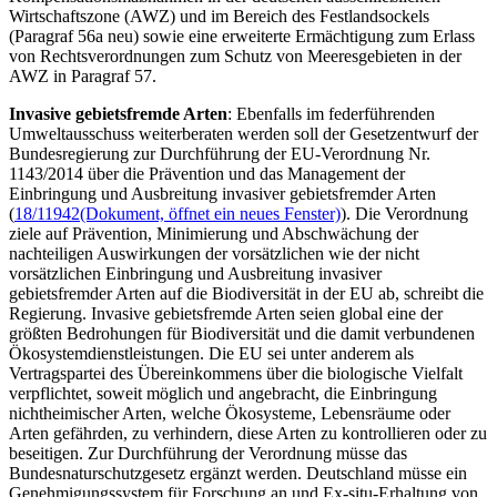
Wirtschaftszone (AWZ) und im Bereich des Festlandsockels
(Paragraf 56a neu) sowie eine erweiterte Ermächtigung zum Erlass
von Rechtsverordnungen zum Schutz von Meeresgebieten in der
AWZ in Paragraf 57.
Invasive gebietsfremde Arten
: Ebenfalls im federführenden
Umweltausschuss weiterberaten werden soll der Gesetzentwurf der
Bundesregierung zur Durchführung der EU-Verordnung Nr.
1143/2014 über die Prävention und das Management der
Einbringung und Ausbreitung invasiver gebietsfremder Arten
(
18/11942
(Dokument, öffnet ein neues Fenster)
). Die Verordnung
ziele auf Prävention, Minimierung und Abschwächung der
nachteiligen Auswirkungen der vorsätzlichen wie der nicht
vorsätzlichen Einbringung und Ausbreitung invasiver
gebietsfremder Arten auf die Biodiversität in der EU ab, schreibt die
Regierung. Invasive gebietsfremde Arten seien global eine der
größten Bedrohungen für Biodiversität und die damit verbundenen
Ökosystemdienstleistungen. Die EU sei unter anderem als
Vertragspartei des Übereinkommens über die biologische Vielfalt
verpflichtet, soweit möglich und angebracht, die Einbringung
nichtheimischer Arten, welche Ökosysteme, Lebensräume oder
Arten gefährden, zu verhindern, diese Arten zu kontrollieren oder zu
beseitigen. Zur Durchführung der Verordnung müsse das
Bundesnaturschutzgesetz ergänzt werden. Deutschland müsse ein
Genehmigungssystem für Forschung an und Ex-situ-Erhaltung von