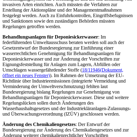
invasiven Arten einrichten. Auch müssten die Verfahren zur
Erstellung der Aktionspläne und der Managementmaßnahmen
festgelegt werden. Auch zu Einfuhrkontrollen, Eingriffsbefugnissen
und Sanktionen sowie den zuständigen Behörden müssten
Regelungen getroffen werden.
Behandlungsanlagen für Deponiesickerwasser
: Im
federführenden Umweltausschuss beraten werden soll auch der
Gesetzentwurf der Bundesregierung zur Einführung einer
wasserrechtlichen Genehmigung für Behandlungsanlagen für
Deponiesickerwasser und zur Änderung der Vorschriften zur
Eignungsfeststellung für Anlagen zum Lagern, Abfüllen oder
Umschlagen wassergefährdender Stoffe (
18/11946
(Dokument,
öffnet ein neues Fenster)
). Im Rahmen der Umsetzung der EU-
Richtlinie über Industrieemissionen (integrierte Vermeidung und
Verminderung der Umweltverschmutzung) fehlten laut
Bundesregierung bislang Regelungen zur Genehmigung von
Behandlungsanlagen für Deponiesickerwasser. Diese und weitere
Regelungslücken sollen durch Änderungen des
Wasserhaushaltsgesetzes und der Industriekläranlagen-Zulassungs-
und Überwachungsverordnung (IZÜV) geschlossen werden.
Änderung des Chemikaliengesetzes
: Der Entwurf der
Bundesregierung zur Änderung des Chemikaliengesetzes und zur
Änderung weiterer chemikalienrechtlicher Vorschriften