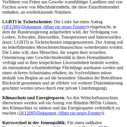
Verfüttern von Fetten aus Gewebe warmblütiger Landtiere und von
Fischen sowie von Mischfuttermitteln, die diese Einzelfuttermittel
enthalten, an wiederkäuende Nutztiere.
LGBTI in Tschetschenien
: Die Linke hat einen Antrag
(
18/12091
(Dokument, öffnet ein neues Fenster)
) eingebracht, in
dem die Bundesregierung aufgefordert wird, der Verfolgung von
Lesben, Schwulen, Bisexuellen, Transpersonen und Intersexuellen
(kurz: LGBTI) in Tschetschenien entgegenzutreten. Der Antrag soll
im federführenden Menschenrechtsausschuss weiterberaten werden.
Die Linke will, dass Menschen, die wegen ihrer sexuellen
Orientierung oder Geschlechtsidentität in ihren Heimatländern
verfolgt und in ihrer körperlichen Unversehrtheit bedroht werden,
als international schutzbedürftige Flüchtlinge anerkannt werden und
einen sicheren Schutzstatus erhalten; im Asylverfahren müsse
deshalb von Beginn an auf die besondere Situation der Betroffenen
Rücksicht genommen und sie effektiv vor weiterer Diskriminierung
geschützt werden (etwa durch eine private Unterbringung).
Klimaschutz und Energiesparen
: An den Wirtschaftsausschuss
überwiesen werden soll ein Antrag von Bündnis 90/Die Grünen,
den Klimaschutz zu stärken und das Energiesparen verbindlich zu
machen (
18/12095
(Dokument, öffnet ein neues Fenster)
).
Kurswechsel in der Jemenpolitik
: Für einen radikalen