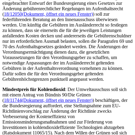
eingebrachter Entwurf der Bundesregierung eines Gesetzes zur
Änderung gebührenrechtlicher Regelungen im Aufenthaltsrecht
(
18/12050
(Dokument, öffnet ein neues Fenster)
) soll zur
federführenden Beratung an den Innenausschuss überwiesen
werden. Um künftig die Gebühren im Ausländerrecht so festlegen
zu können, dass sie einerseits die für die jeweiligen Leistungen
anfallenden Kosten decken und andererseits die Gebührenschuldner
nur im erforderlichen Ausmaß belasten, sollen die Paragrafen 69 und
70 des Aufenthaltsgesetzes geändert werden. Die Änderungen der
Verordnungsermächtigung dienen dazu, die gesetzlichen
Voraussetzungen für den Verordnungsgeber zu schaffen, um
notwendige Anpassungen der im Ausländerrecht geltenden
Gebühren in der Aufenthaltsverordnung vornehmen zu können.
Dafür sollen die für den Verordnungsgeber geltenden
Gebührenhöchstgrenzen punktuell angepasst werden.
Mindestpreis für Kohlendioxid
: Der Umweltausschuss soll sich
mit einem Antrag von Bündnis 90/Die Grünen
(
18/11744
(Dokument, öffnet ein neues Fenster)
) beschäftigen, der
die Bundesregierung auffordert, eine Stellungnahme zum EU-
Richtlinienvorschlag zur Änderung der Richtlinie zwecks
Verbesserung der Kosteneffizienz von
Emissionsminderungsmaßnahmen und zur Förderung von
Investitionen in kohlendioxideffiziente Technologien abzugeben
(Ratsdokument 11065/15). Nach dem Willen der Grünen soll sich