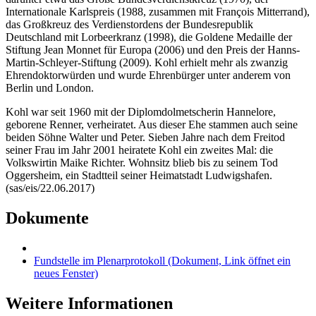
Internationale Karlspreis (1988, zusammen mit
François Mitterrand
),
das Großkreuz des Verdienstordens der Bundesrepublik
Deutschland mit Lorbeerkranz (1998), die Goldene Medaille der
Stiftung
Jean Monnet
für Europa (2006) und den Preis der Hanns-
Martin-Schleyer-Stiftung (2009). Kohl erhielt mehr als zwanzig
Ehrendoktorwürden und wurde Ehrenbürger unter anderem von
Berlin und London.
Kohl war seit 1960 mit der Diplomdolmetscherin Hannelore,
geborene Renner, verheiratet. Aus dieser Ehe stammen auch seine
beiden Söhne Walter und Peter. Sieben Jahre nach dem Freitod
seiner Frau im Jahr 2001 heiratete Kohl ein zweites Mal: die
Volkswirtin Maike Richter. Wohnsitz blieb bis zu seinem Tod
Oggersheim, ein Stadtteil seiner Heimatstadt Ludwigshafen.
(sas/eis/22.06.2017)
Dokumente
Fundstelle im Plenarprotokoll
(Dokument, Link öffnet ein
neues Fenster)
Weitere Informationen