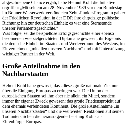
abgeschriebene
Chance
ergab, habe Helmut Kohl die Initiative
ergriffen: „Mit seinem am 28. November 1989 vor dem Bundestag
im Bonner Wasserwerk verkündeten Zehn-Punkte-Programm gab er
der Friedlichen Revolution in der DDR ihre ehrgeizige politische
Richtung: hin zur deutschen Einheit; es war eine Sternstunde
unserer Parlamentsgeschichte.“
Was folgte, sei die beispiellose Erfolgsgeschichte einer ebenso
besonnenen wie zielgerichteten Diplomatie gewesen, ihr Ergebnis
die deutsche Einheit im Staaten- und Werteverbund des Westens, im
Einvernehmen „mit allen unseren Nachbarn“ und mit Unterstützung
wichtiger Partner in der Welt.
Große Anteilnahme in den
Nachbarstaaten
Helmut Kohl habe gewusst, dass dieses große nationale Ziel nur
über die Einigung Europas zu erringen war. Die Union der
europäischen Staaten sei ihm aber nie allein ein Mittel, sondern
immer ihr eigener Zweck gewesen: das große Friedensprojekt auf
dem ehemals verfeindeten Kontinent. Die große Anteilnahme „in
unseren Nachbarstaaten“ und die weltweiten Reaktionen auf seinen
Tod unterstrichen die herausragende Leistung Kohls als
Ehrenbürger Europas.