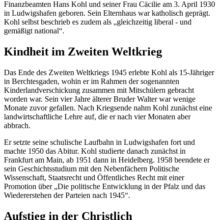
Finanzbeamten Hans Kohl und seiner Frau Cäcilie am 3. April 1930
in Ludwigshafen geboren. Sein Elternhaus war katholisch geprägt.
Kohl selbst beschrieb es zudem als „gleichzeitig liberal - und
gemäßigt national“.
Kindheit im Zweiten Weltkrieg
Das Ende des Zweiten Weltkriegs 1945 erlebte Kohl als 15-Jähriger
in Berchtesgaden, wohin er im Rahmen der sogenannten
Kinderlandverschickung zusammen mit Mitschülern gebracht
worden war. Sein vier Jahre älterer Bruder Walter war wenige
Monate zuvor gefallen. Nach Kriegsende nahm Kohl zunächst eine
landwirtschaftliche Lehre auf, die er nach vier Monaten aber
abbrach.
Er setzte seine schulische Laufbahn in Ludwigshafen fort und
machte 1950 das Abitur. Kohl studierte danach zunächst in
Frankfurt am Main, ab 1951 dann in Heidelberg. 1958 beendete er
sein Geschichtsstudium mit den Nebenfächern Politische
Wissenschaft, Staatsrecht und Öffentliches Recht mit einer
Promotion über „Die politische Entwicklung in der Pfalz und das
Wiedererstehen der Parteien nach 1945“.
Aufstieg in der Christlich