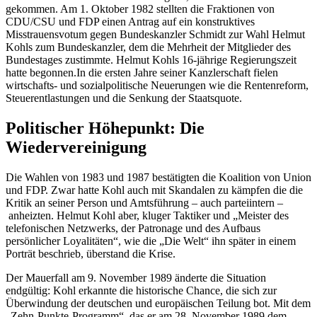
gekommen. Am 1. Oktober 1982 stellten die Fraktionen von
CDU/CSU und FDP einen Antrag auf ein konstruktives
Misstrauensvotum gegen Bundeskanzler Schmidt zur Wahl Helmut
Kohls zum Bundeskanzler, dem die Mehrheit der Mitglieder des
Bundestages zustimmte. Helmut Kohls 16-jährige Regierungszeit
hatte begonnen.In die ersten Jahre seiner Kanzlerschaft fielen
wirtschafts- und sozialpolitische Neuerungen wie die Rentenreform,
Steuerentlastungen und die Senkung der Staatsquote.
Politischer Höhepunkt: Die
Wiedervereinigung
Die Wahlen von 1983 und 1987 bestätigten die Koalition von Union
und FDP. Zwar hatte Kohl auch mit Skandalen zu kämpfen die die
Kritik an seiner Person und Amtsführung – auch parteiintern –
anheizten. Helmut Kohl aber, kluger Taktiker und „Meister des
telefonischen Netzwerks, der Patronage und des Aufbaus
persönlicher Loyalitäten“, wie die „Die Welt“ ihn später in einem
Porträt beschrieb, überstand die Krise.
Der Mauerfall am 9. November 1989 änderte die Situation
endgültig: Kohl erkannte die historische
Chance
, die sich zur
Überwindung der deutschen und europäischen Teilung bot. Mit dem
„Zehn-Punkte-Programm“, das er am 28. November 1989 dem