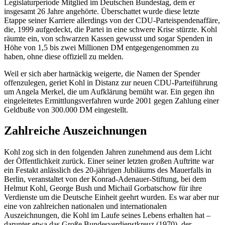
Legislaturperiode Mitglied im Deutschen Bundestag, dem er
insgesamt 26 Jahre angehörte. Überschattet wurde diese letzte
Etappe seiner Karriere allerdings von der CDU-Parteispendenaffäre,
die, 1999 aufgedeckt, die Partei in eine schwere Krise stürzte. Kohl
räumte ein, von schwarzen Kassen gewusst und sogar Spenden in
Höhe von 1,5 bis zwei Millionen DM entgegengenommen zu
haben, ohne diese offiziell zu melden.
Weil er sich aber hartnäckig weigerte, die Namen der Spender
offenzulegen, geriet Kohl in Distanz zur neuen CDU-Parteiführung
um Angela Merkel, die um Aufklärung bemüht war. Ein gegen ihn
eingeleitetes Ermittlungsverfahren wurde 2001 gegen Zahlung einer
Geldbuße von 300.000 DM eingestellt.
Zahlreiche Auszeichnungen
Kohl zog sich in den folgenden Jahren zunehmend aus dem Licht
der Öffentlichkeit zurück. Einer seiner letzten großen Auftritte war
ein Festakt anlässlich des 20-jährigen Jubiläums des Mauerfalls in
Berlin, veranstaltet von der Konrad-Adenauer-Stiftung, bei dem
Helmut Kohl,
George Bush
und Michail Gorbatschow für ihre
Verdienste um die Deutsche Einheit geehrt wurden. Es war aber nur
eine von zahlreichen nationalen und internationalen
Auszeichnungen, die Kohl im Laufe seines Lebens erhalten hat –
darunter etwa das Große Bundesverdienstkreuz (1970), der