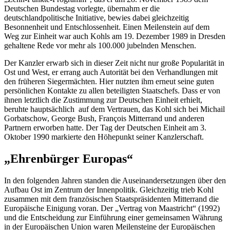
Deutschen Bundestag vorlegte, übernahm er die
deutschlandpolitische Initiative, bewies dabei gleichzeitig
Besonnenheit und Entschlossenheit. Einen Meilenstein auf dem
Weg zur Einheit war auch Kohls am 19. Dezember 1989 in Dresden
gehaltene Rede vor mehr als 100.000 jubelnden Menschen.
Der Kanzler erwarb sich in dieser Zeit nicht nur große Popularität in
Ost und West, er errang auch Autorität bei den Verhandlungen mit
den früheren Siegermächten. Hier nutzten ihm erneut seine guten
persönlichen Kontakte zu allen beteiligten Staatschefs. Dass er von
ihnen letztlich die Zustimmung zur Deutschen Einheit erhielt,
beruhte hauptsächlich auf dem Vertrauen, das Kohl sich bei Michail
Gorbatschow,
George Bush
,
François Mitterrand
und anderen
Partnern erworben hatte. Der Tag der Deutschen Einheit am 3.
Oktober 1990 markierte den Höhepunkt seiner Kanzlerschaft.
„Ehrenbürger Europas“
In den folgenden Jahren standen die Auseinandersetzungen über den
Aufbau Ost im Zentrum der Innenpolitik. Gleichzeitig trieb Kohl
zusammen mit dem französischen Staatspräsidenten
Mitterrand
die
Europäische Einigung voran. Der „Vertrag von Maastricht“ (1992)
und die Entscheidung zur Einführung einer gemeinsamen Währung
in der Europäischen Union waren Meilensteine der Europäischen