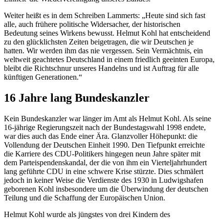
Weiter heißt es in dem Schreiben Lammerts: „Heute sind sich fast
alle, auch frühere politische Widersacher, der historischen
Bedeutung seines Wirkens bewusst. Helmut Kohl hat entscheidend
zu den glücklichsten Zeiten beigetragen, die wir Deutschen je
hatten. Wir werden ihm das nie vergessen. Sein Vermächtnis, ein
weltweit geachtetes Deutschland in einem friedlich geeinten Europa,
bleibt die Richtschnur unseres Handelns und ist Auftrag für alle
künftigen Generationen.“
16 Jahre lang Bundeskanzler
Kein Bundeskanzler war länger im Amt als Helmut Kohl. Als seine
16-jährige Regierungszeit nach der Bundestagswahl 1998 endete,
war dies auch das Ende einer Ära. Glanzvoller Höhepunkt: die
Vollendung der Deutschen Einheit 1990. Den Tiefpunkt erreichte
die Karriere des CDU-Politikers hingegen neun Jahre später mit
dem Parteispendenskandal, der die von ihm ein Vierteljahrhundert
lang geführte CDU in eine schwere Krise stürzte. Dies schmälert
jedoch in keiner Weise die Verdienste des 1930 in Ludwigshafen
geborenen Kohl insbesondere um die Überwindung der deutschen
Teilung und die Schaffung der Europäischen Union.
Helmut Kohl wurde als jüngstes von drei Kindern des