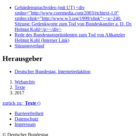
Gebärdensprachvideo (mit UT)
<div
xmlns="http://www.coremedia.com/2003/richtext-1.0"
xmlns:xlink="http://www.w3.org/1999/xlink"><p>240.
Sitzung: Gedenkworte zum Tod von Bundeskanzler a. D. Dr.
Helmut Kohl</p></div>
Rede des Bundestagspräsidenten zum Tod von Altkanzler
Helmut Kohl
(Interner Link)
Sitzungsverlauf
Herausgeber
Deutscher Bundestag, Internetredaktion
Webarchiv
Texte
2017
zurück zu:
Texte
()
Barrierefreiheit
Datenschutz
Impressum
© Deutscher Bundestag