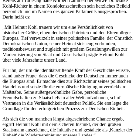
Bereits am Todestag hatte Norbert Lammert der Witwe Dr. Maike
Kohl-Richter in einem Kondolenzschreiben sein herzliches Beileid
persönlich und im Namen des ganzen Parlaments ausgesprochen.
Darin heißt es:
„Mit Helmut Kohl trauern wir um eine Persönlichkeit von
historischer Größe, einen deutschen Patrioten und den Ehrenbürger
Europas. Tief verwurzelt in seiner politischen Familie, der Christlich
Demokratischen Union, seiner Heimat stets eng verbunden,
traditionsbewusst und zugleich mit großem Gestaltungswillen zur
Modernisierung von Staat und Gesellschaft prägte Helmut Kohl
über viele Jahrzehnte unser Land.
Für ihn, der um die identitätsstiftende Kraft der Geschichte wusste,
stand außer Frage, dass die Geschicke der Deutschen immer auch
die Europas sind. Er machte dies zur Richtschnur seines politischen
Handelns und setzte für die europäische Einigung unverrückbare
Maßstäbe. Seine außergewöhnliche Gabe, persönliche
Freundschaften zu Staatschefs in aller Welt aufzubauen, schuf
Vertrauen in die Verlässlichkeit deutscher Politik. Sie erst legte die
Grundlage für den erfolgreichen Prozess zur Deutschen Einheit.
Als sich die von manchen längst abgeschriebene
Chance
ergab,
ergriff Helmut Kohl mit dem sicheren Instinkt, der den großen
Staatsmann auszeichnet, die Initiative und gestaltete als ,Kanzler der
Einheit' die Wiedervereinigung unseres Landes.“