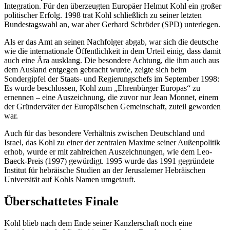
Integration. Für den überzeugten Europäer Helmut Kohl ein großer
politischer Erfolg. 1998 trat Kohl schließlich zu seiner letzten
Bundestagswahl an, war aber Gerhard Schröder (SPD) unterlegen.
Als er das Amt an seinen Nachfolger abgab, war sich die deutsche
wie die internationale Öffentlichkeit in dem Urteil einig, dass damit
auch eine Ära ausklang. Die besondere Achtung, die ihm auch aus
dem Ausland entgegen gebracht wurde, zeigte sich beim
Sondergipfel der Staats- und Regierungschefs im September 1998:
Es wurde beschlossen, Kohl zum „Ehrenbürger Europas“ zu
ernennen – eine Auszeichnung, die zuvor nur
Jean Monnet
, einem
der Gründerväter der Europäischen Gemeinschaft, zuteil geworden
war.
Auch für das besondere Verhältnis zwischen Deutschland und
Israel, das Kohl zu einer der zentralen Maxime seiner Außenpolitik
erhob, wurde er mit zahlreichen Auszeichnungen, wie dem Leo-
Baeck-Preis (1997) gewürdigt. 1995 wurde das 1991 gegründete
Institut für hebräische Studien an der Jerusalemer Hebräischen
Universität auf Kohls Namen umgetauft.
Überschattetes Finale
Kohl blieb nach dem Ende seiner Kanzlerschaft noch eine