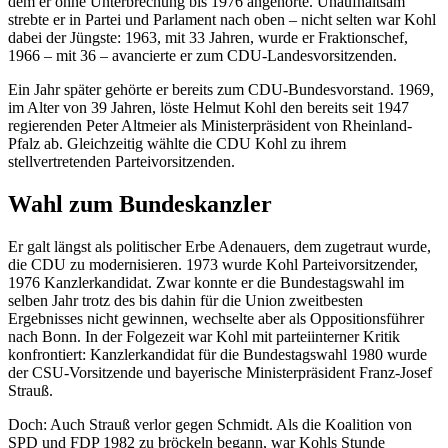
dem er ohne Unterbrechung bis 1976 angehörte. Unaufhaltsam
strebte er in Partei und Parlament nach oben – nicht selten war Kohl
dabei der Jüngste: 1963, mit 33 Jahren, wurde er Fraktionschef,
1966 – mit 36 – avancierte er zum CDU-Landesvorsitzenden.
Ein Jahr später gehörte er bereits zum CDU-Bundesvorstand. 1969,
im Alter von 39 Jahren, löste Helmut Kohl den bereits seit 1947
regierenden Peter Altmeier als Ministerpräsident von Rheinland-
Pfalz ab. Gleichzeitig wählte die CDU Kohl zu ihrem
stellvertretenden Parteivorsitzenden.
Wahl zum Bundeskanzler
Er galt längst als politischer Erbe Adenauers, dem zugetraut wurde,
die CDU zu modernisieren. 1973 wurde Kohl Parteivorsitzender,
1976 Kanzlerkandidat. Zwar konnte er die Bundestagswahl im
selben Jahr trotz des bis dahin für die Union zweitbesten
Ergebnisses nicht gewinnen, wechselte aber als Oppositionsführer
nach Bonn. In der Folgezeit war Kohl mit parteiinterner Kritik
konfrontiert: Kanzlerkandidat für die Bundestagswahl 1980 wurde
der CSU-Vorsitzende und bayerische Ministerpräsident Franz-Josef
Strauß.
Doch: Auch Strauß verlor gegen Schmidt. Als die Koalition von
SPD und FDP 1982 zu bröckeln begann, war Kohls Stunde