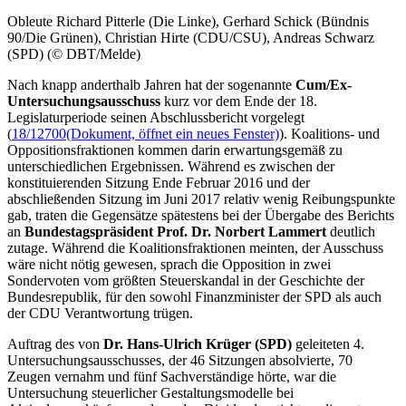
Obleute Richard Pitterle (Die Linke), Gerhard Schick (Bündnis
90/Die Grünen), Christian Hirte (CDU/CSU), Andreas Schwarz
(SPD) (© DBT/Melde)
Nach knapp anderthalb Jahren hat der sogenannte
Cum/Ex-
Untersuchungsausschuss
kurz vor dem Ende der 18.
Legislaturperiode seinen Abschlussbericht vorgelegt
(
18/12700
(Dokument, öffnet ein neues Fenster)
). Koalitions- und
Oppositionsfraktionen kommen darin erwartungsgemäß zu
unterschiedlichen Ergebnissen. Während es zwischen der
konstituierenden Sitzung Ende Februar 2016 und der
abschließenden Sitzung im Juni 2017 relativ wenig Reibungspunkte
gab, traten die Gegensätze spätestens bei der Übergabe des Berichts
an
Bundestagspräsident Prof. Dr. Norbert Lammert
deutlich
zutage. Während die Koalitionsfraktionen meinten, der Ausschuss
wäre nicht nötig gewesen, sprach die Opposition in zwei
Sondervoten vom größten Steuerskandal in der Geschichte der
Bundesrepublik, für den sowohl Finanzminister der SPD als auch
der CDU Verantwortung trügen.
Auftrag des von
Dr.
Hans-Ulrich Krüger (SPD)
geleiteten 4.
Untersuchungsausschusses, der 46 Sitzungen absolvierte, 70
Zeugen vernahm und fünf Sachverständige hörte, war die
Untersuchung steuerlicher Gestaltungsmodelle bei