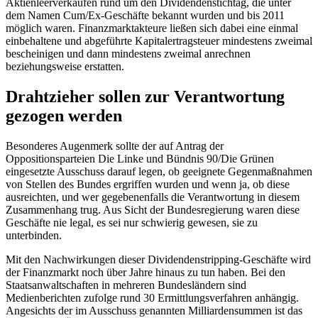
Aktienleerverkäufen rund um den Dividendenstichtag, die unter
dem Namen Cum/Ex-Geschäfte bekannt wurden und bis 2011
möglich waren. Finanzmarktakteure ließen sich dabei eine einmal
einbehaltene und abgeführte Kapitalertragsteuer mindestens zweimal
bescheinigen und dann mindestens zweimal anrechnen
beziehungsweise erstatten.
Drahtzieher sollen zur Verantwortung
gezogen werden
Besonderes Augenmerk sollte der auf Antrag der
Oppositionsparteien Die Linke und Bündnis 90/Die Grünen
eingesetzte Ausschuss darauf legen, ob geeignete Gegenmaßnahmen
von Stellen des Bundes ergriffen wurden und wenn ja, ob diese
ausreichten, und wer gegebenenfalls die Verantwortung in diesem
Zusammenhang trug. Aus Sicht der Bundesregierung waren diese
Geschäfte nie legal, es sei nur schwierig gewesen, sie zu
unterbinden.
Mit den Nachwirkungen dieser Dividendenstripping-Geschäfte wird
der Finanzmarkt noch über Jahre hinaus zu tun haben. Bei den
Staatsanwaltschaften in mehreren Bundesländern sind
Medienberichten zufolge rund 30 Ermittlungsverfahren anhängig.
Angesichts der im Ausschuss genannten Milliardensummen ist das