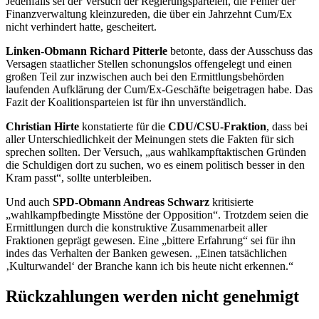
Jedenfalls sei der Versuch der Regierungsparteien, die Fehler der
Finanzverwaltung kleinzureden, die über ein Jahrzehnt Cum/Ex
nicht verhindert hatte, gescheitert.
Linken-Obmann Richard Pitterle
betonte, dass der Ausschuss das
Versagen staatlicher Stellen schonungslos offengelegt und einen
großen Teil zur inzwischen auch bei den Ermittlungsbehörden
laufenden Aufklärung der Cum/Ex-Geschäfte beigetragen habe. Das
Fazit der Koalitionsparteien ist für ihn unverständlich.
Christian Hirte
konstatierte für die
CDU/CSU-Fraktion
, dass bei
aller Unterschiedlichkeit der Meinungen stets die Fakten für sich
sprechen sollten. Der Versuch, „aus wahlkampftaktischen Gründen
die Schuldigen dort zu suchen, wo es einem politisch besser in den
Kram passt“, sollte unterbleiben.
Und auch
SPD-Obmann Andreas Schwarz
kritisierte
„wahlkampfbedingte Misstöne der Opposition“. Trotzdem seien die
Ermittlungen durch die konstruktive Zusammenarbeit aller
Fraktionen geprägt gewesen. Eine „bittere Erfahrung“ sei für ihn
indes das Verhalten der Banken gewesen. „Einen tatsächlichen
‚Kulturwandel‘ der
Branche
kann ich bis heute nicht erkennen.“
Rückzahlungen werden nicht genehmigt