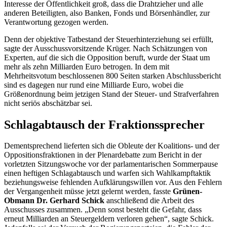
Interesse der Öffentlichkeit groß, dass die Drahtzieher und alle
anderen Beteiligten, also Banken,
Fonds
und Börsenhändler, zur
Verantwortung gezogen werden.
Denn der objektive Tatbestand der Steuerhinterziehung sei erfüllt,
sagte der Ausschussvorsitzende Krüger. Nach Schätzungen von
Experten, auf die sich die Opposition beruft, wurde der Staat um
mehr als zehn Milliarden Euro betrogen. In dem mit
Mehrheitsvotum beschlossenen 800 Seiten starken Abschlussbericht
sind es dagegen nur rund eine Milliarde Euro, wobei die
Größenordnung beim jetzigen Stand der Steuer- und Strafverfahren
nicht seriös abschätzbar sei.
Schlagabtausch der Fraktionssprecher
Dementsprechend lieferten sich die Obleute der Koalitions- und der
Oppositionsfraktionen in der Plenardebatte zum Bericht in der
vorletzten Sitzungswoche vor der parlamentarischen Sommerpause
einen heftigen Schlagabtausch und warfen sich Wahlkampftaktik
beziehungsweise fehlenden Aufklärungswillen vor. Aus den Fehlern
der Vergangenheit müsse jetzt gelernt werden, fasste
Grünen-
Obmann Dr. Gerhard Schick
anschließend die Arbeit des
Ausschusses zusammen. „Denn sonst besteht die Gefahr, dass
erneut Milliarden an Steuergeldern verloren gehen“, sagte Schick.