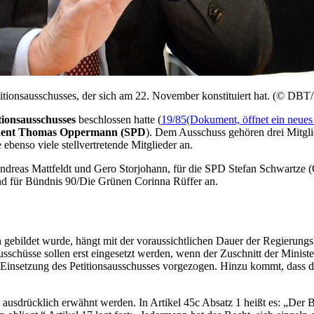
tionsausschusses, der sich am 22. November konstituiert hat. (© DBT
tionsausschusses
beschlossen hatte (
19/85
(Dokument, öffnet ein neues
ident Thomas Oppermann (SPD
). Dem Ausschuss gehören drei Mitgl
enso viele stellvertretende Mitglieder an.
eas Mattfeldt und Gero Storjohann, für die SPD Stefan Schwartze (
nd für Bündnis 90/Die Grünen Corinna Rüffer an.
gebildet wurde, hängt mit der voraussichtlichen Dauer der Regierungs
Ausschüsse sollen erst eingesetzt werden, wenn der Zuschnitt der Minist
 Einsetzung des Petitionsausschusses vorgezogen. Hinzu kommt, dass 
 ausdrücklich erwähnt werden. In Artikel 45c Absatz 1 heißt es: „Der B