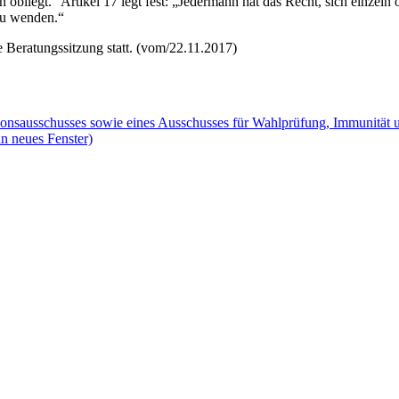
bliegt.“ Artikel 17 legt fest: „Jedermann hat das Recht, sich einzeln o
zu wenden.“
he Beratungssitzung statt. (vom/22.11.2017)
itionsausschusses sowie eines Ausschusses für Wahlprüfung, Immunität
n neues Fenster)