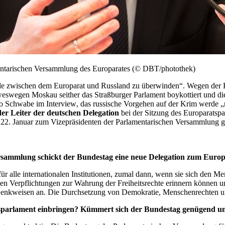
amentarischen Versammlung des Europarates (© DBT/photothek)
kade zwischen dem Europarat und Russland zu überwinden“. Wegen der
swegen Moskau seither das Straßburger Parlament boykottiert und die
 so Schwabe im
Interview
, das russische Vorgehen auf der Krim werde „
nder Leiter der deutschen Delegation
bei der Sitzung des Europaratspa
22. Januar zum Vizepräsidenten der Parlamentarischen Versammlung g
rsammlung schickt der Bundestag eine neue Delegation zum Europa
r alle internationalen Institutionen, zumal dann, wenn sie sich den Me
enen Verpflichtungen zur Wahrung der Freiheitsrechte erinnern können 
nkweisen an. Die Durchsetzung von Demokratie, Menschenrechten und Re
tsparlament einbringen? Kümmert sich der Bundestag genügend um