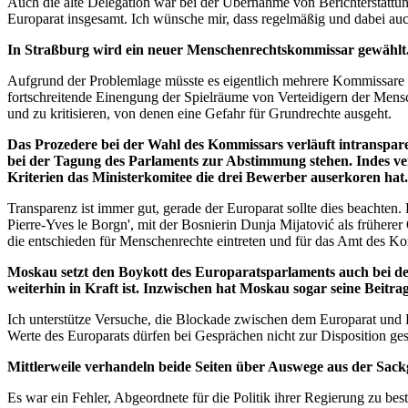
Auch die alte Delegation war bei der Übernahme von Berichterstattun
Europarat insgesamt. Ich wünsche mir, dass regelmäßig und dabei auc
In Straßburg wird ein neuer Menschenrechtskommissar gewählt. 
Aufgrund der Problemlage müsste es eigentlich mehrere Kommissare ge
fortschreitende Einengung der Spielräume von Verteidigern der Mensc
und zu kritisieren, von denen eine Gefahr für Grundrechte ausgeht.
Das Prozedere bei der Wahl des Kommissars verläuft intranspare
bei der Tagung des Parlaments zur Abstimmung stehen. Indes verl
Kriterien das Ministerkomitee die drei Bewerber auserkoren hat.
Transparenz ist immer gut, gerade der Europarat sollte dies beachte
Pierre-Yves le Borgn'
, mit der Bosnierin Dunja Mijatović als früher
die entschieden für Menschenrechte eintreten und für das Amt des Kom
Moskau setzt den Boykott des Europaratsparlaments auch bei de
weiterhin in Kraft ist. Inzwischen hat Moskau sogar seine Beitr
Ich unterstütze Versuche, die Blockade zwischen dem Europarat und R
Werte des Europarats dürfen bei Gesprächen nicht zur Disposition ges
Mittlerweile verhandeln beide Seiten über Auswege aus der Sac
Es war ein Fehler, Abgeordnete für die Politik ihrer Regierung zu be