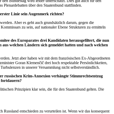
den Bundestag wird leider unterschätzt. Dies gilt auch für den
s Plenardebatten über den Staatenbund stattfinden.
erster Linie sein Augenmerk richten?
 werden. Aber es geht auch grundsätzlich darum, gegen die
Kommissars zu sein, auf nationaler Ebene Strukturen zu ermitteln
itee des Europarates drei Kandidaten herausgefiltert, die nun
ten aus welchen Ländern sich gemeldet hatten und nach welchen
 werden. Jetzt aber haben wir mit dem französischen Ex-Abgeordneten
izminister Goran Klemenčič drei hoch respektable Persönlichkeiten,
 Turbulenzen in unserer Versammlung nicht selbstverständlich.
 der russischen Krim-Annexion verhängte Stimmrechtsentzug
g fortdauern?
schen Prinzipien klar sein, die für den Staatenbund gelten. Die
ch Russland entschieden zu verurteilen ist. Wenn wir das konsequent