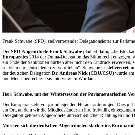
Frank Schwabe (SPD), stellvertretender Delegationsleiter zur Parl
Der
SPD-Abgeordnete Frank Schwabe
plädiert dafür, „die Bloc
Europarates
2014 der Duma-Delegation das Stimmrecht entzogen, we
ein Ende der Sanktionen dürften aber nicht den Eindruck erwecken,
sei vielmehr „entschieden zu verurteilen“. Schwabe ist
stellvertrete
der deutschen Delegation
Dr. Andreas Nick (CDU/CSU)
wurde am 
und Menschenrechte. Das
Interview
im Wortlaut:
Herr Schwabe, mit der Wintersession der Parlamentarischen Ve
Der Europarat steht vor grundlegenden Herausforderungen. Dies gilt fü
ein Ort, an dem wir die Mitgliedsländer an ihre freiwillig eingegang
Delegation gehören Abgeordnete unterschiedlicher Richtungen und De
Müssten sich die deutschen Abgeordneten stärker ins Europara