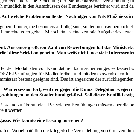
gen recht aktiv. Die Bedeutung der Parlamentarischen Versammlung für 
h mündlich in den Ausschüssen des Bundestages berichtet wird und das
Auf welche Probleme sollte der Nachfolger von Nils
Muižnieks in 
ben. Länder, die besonders auffällig sind, sollten intensiv beobachtet
henrechte vorzugehen. Mir scheint es eine zentrale Aufgabe des neuen 
nt. Aus einer größeren Zahl von Bewerbungen hat das Ministerkom
ief diese Selektion geheim. Man weiß nicht, wie viele Interessen
n. Bei den Modalitäten von Kandidaturen kann sicher einiges verbessert
er OSZE-Beauftragten für Medienfreiheit und mit dem slowenischen Just
missars bestens geeignet sind. Das ist angesichts der zurückliegenden
r Wintersession fort, weil der gegen die Duma-Delegation wegen
agszahlungen an den Staatenbund gekürzt. Soll dieser Konflikt ewi
ussland zu überwinden. Bei solchen Bemühungen müssen aber die politi
tellt werden.
kgasse. Wie könnte eine Lösung aussehen?
strafen. Wobei natürlich die kriegerische Verschiebung von Grenzen dur