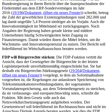
Bundesregierung in ihrem Bericht über die Inanspruchnahme der
Fördermittel aus dem ERP-Sondervermögen im Jahr
2016 (
19/196
(Dokument, öffnet ein neues Fenster)
) schreibt, betrug
die Zahl der gewerblichen Existenzgründungen rund 282.000 und
lag damit ungefähr 5,4 Prozent niedriger als im Vorjahr. Auch die
Innovationstätigkeit im Mittelstand sei zurückgegangen. Nach
Angaben der Regierung haben gerade kleine und mittlere
Unternehmen häufig Schwierigkeiten beim Zugang zu
Finanzierungen. Damit würden ihnen die Mittel fehlen, um ihr
Wachstums- und Innovationspotenzial zu nutzen. Der Bericht soll
federführend im Wirtschaftsausschuss beraten werden.
FDP will Bürgerrechte stärken
: Die FDP-Fraktion vertritt die
Ansicht, dass der Gesetzgeber die Bürgerrechte in der letzten
Legislaturperiode unverhältnismäßig eingeschränkt hat. Sie hat
deshalb ein Bürgerrechte-Stärkungsgesetz (
19/204
(Dokument,
öffnet ein neues Fenster)
) vorgelegt, in dem als Sofortmaßnahme
vorgesehen ist, die Regelungen zur anlasslosen Speicherung von
Telekommunikationsverbindungsdaten, der sogenannten
Vorratsdatenspeicherung, aus dem Telemediengesetz zu streichen,
da sie verfassungs- und europarechtswidrig seien, schreibt die
Fraktion. Mit dem Gesetz solle auch das
Netzwerkdurchsetzungsgesetz aufgehoben werden. Der
Gesetzentwurf soll federführend im Rechtsausschuss und nicht im
Ausschuss Digitale Agenda beraten werden, wie dies die FDP