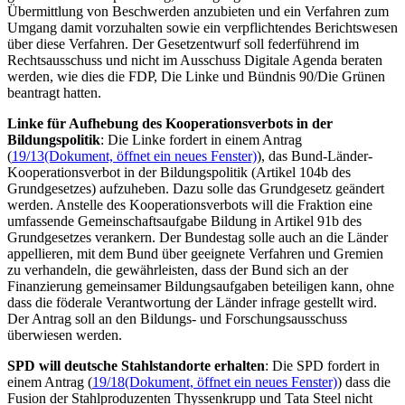
Übermittlung von Beschwerden anzubieten und ein Verfahren zum
Umgang damit vorzuhalten sowie ein verpflichtendes Berichtswesen
über diese Verfahren. Der Gesetzentwurf soll federführend im
Rechtsausschuss und nicht im Ausschuss Digitale Agenda beraten
werden, wie dies die FDP, Die Linke und Bündnis 90/Die Grünen
beantragt hatten.
Linke für Aufhebung des Kooperationsverbots in der
Bildungspolitik
: Die Linke fordert in einem Antrag
(
19/13
(Dokument, öffnet ein neues Fenster)
), das Bund-Länder-
Kooperationsverbot in der Bildungspolitik (Artikel 104b des
Grundgesetzes) aufzuheben. Dazu solle das Grundgesetz geändert
werden. Anstelle des Kooperationsverbots will die Fraktion eine
umfassende Gemeinschaftsaufgabe Bildung in Artikel 91b des
Grundgesetzes verankern. Der Bundestag solle auch an die Länder
appellieren, mit dem Bund über geeignete Verfahren und Gremien
zu verhandeln, die gewährleisten, dass der Bund sich an der
Finanzierung gemeinsamer Bildungsaufgaben beteiligen kann, ohne
dass die föderale Verantwortung der Länder infrage gestellt wird.
Der Antrag soll an den Bildungs- und Forschungsausschuss
überwiesen werden.
SPD will deutsche Stahlstandorte erhalten
: Die SPD fordert in
einem Antrag (
19/18
(Dokument, öffnet ein neues Fenster)
) dass die
Fusion der Stahlproduzenten Thyssenkrupp und Tata
Steel
nicht