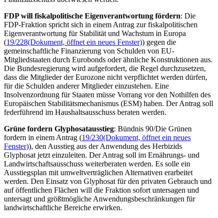
FDP will fiskalpolitische Eigenverantwortung fördern
: Die
FDP-Fraktion spricht sich in einem Antrag zur fiskalpolitischen
Eigenverantwortung für Stabilität und Wachstum in Europa
(
19/228
(Dokument, öffnet ein neues Fenster)
) gegen die
gemeinschaftliche Finanzierung von Schulden von EU-
Mitgliedstaaten durch Eurobonds oder ähnliche Konstruktionen aus.
Die Bundesregierung wird aufgefordert, die Regel durchzusetzen,
dass die Mitglieder der Eurozone nicht verpflichtet werden dürfen,
für die Schulden anderer Mitglieder einzustehen. Eine
Insolvenzordnung für Staaten müsse Vorrang vor den Nothilfen des
Europäischen Stabilitätsmechanismus (ESM) haben. Der Antrag soll
federführend im Haushaltsausschuss beraten werden.
Grüne fordern Glyphosatausstieg
: Bündnis 90/Die Grünen
fordern in einem Antrag (
19/230
(Dokument, öffnet ein neues
Fenster)
), den Ausstieg aus der Anwendung des Herbizids
Glyphosat jetzt einzuleiten. Der Antrag soll im Ernährungs- und
Landwirtschaftsausschuss weiterberaten werden. Es solle ein
Ausstiegsplan mit umweltverträglichen Alternativen erarbeitet
werden. Den Einsatz von Glyphosat für den privaten Gebrauch und
auf öffentlichen Flächen will die Fraktion sofort untersagen und
untersagt und größtmögliche Anwendungsbeschränkungen für
landwirtschaftliche Bereiche erwirken.