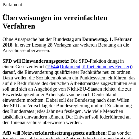
Parlament
Überweisungen im vereinfachten
Verfahren
Ohne Aussprache hat der Bundestag am
Donnerstag, 1. Februar
2018
, in erster Lesung 28 Vorlagen zur weiteren Beratung an die
Ausschüsse überwiesen.
SPD will Einwanderungsgesetz
: Die SPD-Fraktion dringt in
einem Gesetzentwurf (
19/44
(Dokument, öffnet ein neues Fenster)
)
darauf, die Einwanderung qualifizierter Fachkräfte neu zu ordnen.
Dazu wollen die Sozialdemokraten ein Punktesystem einführen, das
auf die Bedürfnisse des deutschen Arbeitsmarktes zugeschnitten sein
soll und sich an Angehörige von Nicht-EU-Staaten richtet, die zur
Erwerbstätigkeit oder Arbeitsplatzsuche nach Deutschland
einwandern möchten. Dabei soll der Bundestag nach dem Willen
der SPD auf Vorschlag der Bundesregierung und mit Zustimmung
des Bundesrates jedes Jahr neu festlegen, wie viele Menschen
tatsächlich einwandern können. Der Entwurf soll federführend an
den Innenausschuss überwiesen werden.
AfD will Netzwerkdurchsetzungsgesetz aufheben
: Das vor der
Bundestagswahl verabschiedete Netzwerkdurchsetzungsgesetz, das