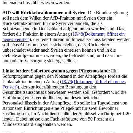
Innenausschuss überwiesen werden.
AfD will Rückkehrabkommen mit Syrien
: Die Bundesregierung
soll nach dem Willen der AfD-Fraktion mit Syrien über ein
Rückkehrabkommen für die Syrer verhandeln, die als
Schutzsuchende in Deutschland aufgenommen worden sind. Das
fordert die Fraktion in einem Antrag (
19/48
(Dokument, öffnet ein
neues Fenster)
), der federführend im Innenausschuss beraten werden
soll. Das Abkommen solle sicherstellen, dass Rückkehrer
unbeschadet wieder nach Syrien einreisen können und in die
Gebiete aufgenommen werden, die befriedet sind, und dass ihre
humanitäre Versorgung sichergestellt ist.
Linke fordert Sofortprogramm gegen Pflegenotstand
: Ein
Sofortprogramm gegen den Notstand in der Altenpflege fordert die
Linksfraktion in einem Antrag (
19/79
(Dokument, öffnet ein neues
Fenster)
), der zur federführenden Beratung an den
Gesundheitsausschuss überwiesen werden soll. Gefordert wird die
Einführung eines verbindlichen, bundeseinheitlichen
Personalschlüssels in der Altenpflege. So sollte im Tagesdienst von
stationären Einrichtungen eine Pflegekraft für zwei Bewohner
zuständig sein, im Nachtdienst sollte der Schlüssel vorläufig bei 1:20
liegen. Dabei müsse eine Fachkraftquote von 50 Prozent als
Mindeststandard eingehalten werden.