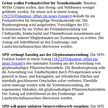
Grüne wollen Freilandverbot für Neonikotinoide
: Bündnis
90/Die Grünen wollen, dass Honig- und Wildbienen weniger
gefährdet werden. Sie setzen sich in einem Antrag
(
19/231
(Dokument, öffnet ein neues Fenster)
) deshalb für ein
Freilandverbot für bienengiftige Neonikotinoide ein. Die
Bundesregierung wird aufgefordert, Vorschlägen der EU-
Kommission für ein Verbot der Freilandanwendung von
Clothianidin, Imidacloprid und Thiamethoxam zuzustimmen und
vorab bei anderen Mitgliedstaaten um Zustimmung zu werben. Der
Antrag soll federführend an den Ernährungs- und
Landwirtschaftsausschuss überwiesen werden.
SPD verlangt Ausstieg aus der Glyphosatanwendung
: Die SPD-
Fraktion fordert in einem Antrag (
19/232
(Dokument, öffnet ein
neues Fenster)
) den nationalen Ausstieg aus der Anwendung von
glyphosathaltigen Pflanzenschutzmitteln. Die Bundesregierung solle
die Anwendung von Totalherbiziden durch Privatpersonen sowie
generell in Haus- und Kleingärten, auf öffentlichen Flächen und
innerhalb geschlossener Ortschaften sofort verbieten. Ebenfalls
sofort untersagt werden solle die Vorernteanwendung, die
sogenannten Sikkation, mit glyphosathaltigen Pflanzenschutzmitteln.
Der Antrag soll federführend an den Ernährungs- und
Landwirtschaftsausschuss überwiesen werden.
SPD will gegen unfairen Steuerwettbewerb vorgehen
: Die SPD