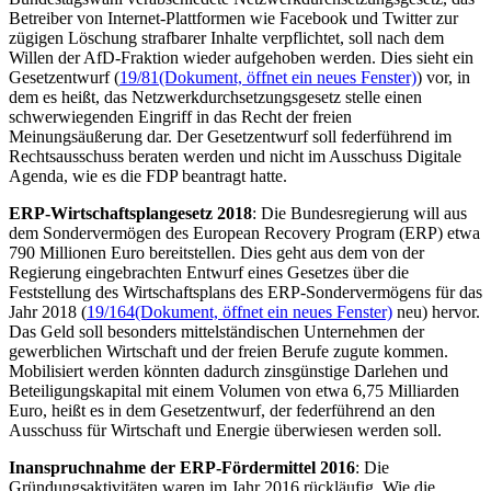
Betreiber von Internet-Plattformen wie
Facebook
und Twitter zur
zügigen Löschung strafbarer Inhalte verpflichtet, soll nach dem
Willen der AfD-Fraktion wieder aufgehoben werden. Dies sieht ein
Gesetzentwurf (
19/81
(Dokument, öffnet ein neues Fenster)
) vor, in
dem es heißt, das Netzwerkdurchsetzungsgesetz stelle einen
schwerwiegenden Eingriff in das Recht der freien
Meinungsäußerung dar. Der Gesetzentwurf soll federführend im
Rechtsausschuss beraten werden und nicht im Ausschuss Digitale
Agenda, wie es die FDP beantragt hatte.
ERP-Wirtschaftsplangesetz 2018
: Die Bundesregierung will aus
dem Sondervermögen des
European Recovery Program
(ERP) etwa
790 Millionen Euro bereitstellen. Dies geht aus dem von der
Regierung eingebrachten Entwurf eines Gesetzes über die
Feststellung des Wirtschaftsplans des ERP-Sondervermögens für das
Jahr 2018 (
19/164
(Dokument, öffnet ein neues Fenster)
neu) hervor.
Das Geld soll besonders mittelständischen Unternehmen der
gewerblichen Wirtschaft und der freien Berufe zugute kommen.
Mobilisiert werden könnten dadurch zinsgünstige Darlehen und
Beteiligungskapital mit einem Volumen von etwa 6,75 Milliarden
Euro, heißt es in dem Gesetzentwurf, der federführend an den
Ausschuss für Wirtschaft und Energie überwiesen werden soll.
Inanspruchnahme der ERP-Fördermittel 2016
: Die
Gründungsaktivitäten waren im Jahr 2016 rückläufig. Wie die