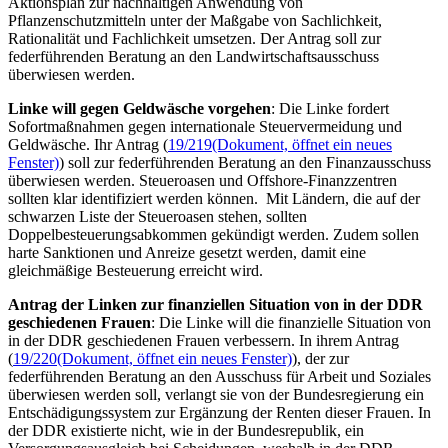
Aktionsplan zur nachhaltigen Anwendung von
Pflanzenschutzmitteln unter der Maßgabe von Sachlichkeit,
Rationalität und Fachlichkeit umsetzen. Der Antrag soll zur
federführenden Beratung an den Landwirtschaftsausschuss
überwiesen werden.
Linke will gegen Geldwäsche vorgehen
: Die Linke fordert
Sofortmaßnahmen gegen internationale Steuervermeidung und
Geldwäsche. Ihr Antrag (
19/219
(Dokument, öffnet ein neues
Fenster)
) soll zur federführenden Beratung an den Finanzausschuss
überwiesen werden. Steueroasen und
Offshore
-Finanzzentren
sollten klar identifiziert werden können. Mit Ländern, die auf der
schwarzen Liste der Steueroasen stehen, sollten
Doppelbesteuerungsabkommen gekündigt werden. Zudem sollen
harte Sanktionen und Anreize gesetzt werden, damit eine
gleichmäßige Besteuerung erreicht wird.
Antrag der Linken zur finanziellen Situation von in der DDR
geschiedenen Frauen
: Die Linke will die finanzielle Situation von
in der DDR geschiedenen Frauen verbessern. In ihrem Antrag
(
19/220
(Dokument, öffnet ein neues Fenster)
), der zur
federführenden Beratung an den Ausschuss für Arbeit und Soziales
überwiesen werden soll, verlangt sie von der Bundesregierung ein
Entschädigungssystem zur Ergänzung der Renten dieser Frauen. In
der DDR existierte nicht, wie in der Bundesrepublik, ein