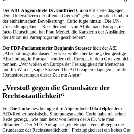
Der
AfD-Abgeordnete Dr. Gottfried Curio
kritisierte dagegen,
den „Unterstützern der offenen Grenzen“ gehe es „um den Umbau
der einheimischen Bevölkerung“. Curio fügte hinzu: „Die UN-
Umsiedlungspläne –
Resettlement
– von Afrika nach Europa, de
facto Deutschland, hat Frau Merkel, die Kanzlerin der Ausländer,
der Union ins Parteiprogramm geschrieben“.
Der
FDP-Parlamentarier Benjamin Strasser
hielt der AfD
„Abschottungsphantasien“ vor. Er wolle aber keine „kleingeistige
Abschottung in Europa“, sondern ein Europa, in dem Grenzen nicht
trennen. „Wir wollen ein Europa der Freizügigkeit für Menschen
und für Waren“, sagte Strasser. Die AfD reagiere dagegen „auf die
Herausforderungen dieser Zeit mit Angst“.
„Verstoß gegen die Grundsätze der
Rechtsstaatlichkeit“
Für
Die Linke
bescheinigte ihre Abgeordnete
Ulla Jelpke
dem
AfD-Redner rassistische Stimmungsmache. Curio habe mit seiner
Rede gezeigt, „wie man hetzt von Seiten der AfD, wie man
diffamiert“. Der AfD- Antrag sei „ein einziger Verstoß gegen die
Grundsätze der Rechtsstaatlichkeit“. Freizügigkeit sei ein hohes Gut,