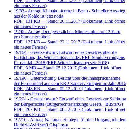
PDF
| 215 KB — Stand: 20.11.2017
(Dokument, Link öffnet
ein neues Fenster)
19/83 - Antrag: Klimakonferenz in Bonn - Schneller Ausstieg
aus der Kohle ist jetzt nötig
PDF
| 131 KB — Stand: 20.11.2017
(Dokument, Link öffnet
ein neues Fenster)
19/96 - Antrag: Den gesetzlichen Mindestlohn auf 12 Euro
pro Stunde erhöhen
PDF
| 127 KB — Stand: 22.11.2017
(Dokument, Link öffnet
ein neues Fenster)
19/164 - Gesetzentwurf: Entwurf eines Gesetzes über die
Feststellung des Wirtschaftsplans des ERP-Sondervermögens
für das Jahr 2018 (ERP-Wirtschaftsplangesetz 2018)
PDF
| 3 MB — Stand: 05.12.2017
(Dokument, Link öffnet
ein neues Fenster)
19/196 - Unterrichtung: Bericht über die Inanspruchnahme
der Fördermittel aus dem ERP-Sondervermögen im Jahr 2016
PDF
| 248 KB — Stand: 05.12.2017
(Dokument, Link öffnet
ein neues Fenster)
19/204 - Gesetzentwurf: Entwurf eines Gesetzes zur Stärkung
der Bürgerrechte (Bürgerrechtestärkungs-Gesetz - BüStärG)
PDF
| 267 KB — Stand: 08.12.2017
(Dokument, Link öffnet
ein neues Fenster)
19/216 - Antrag: Nationale Strategie für den Umgang mit dem
Herbizid-Wirkstoff Glyphosat