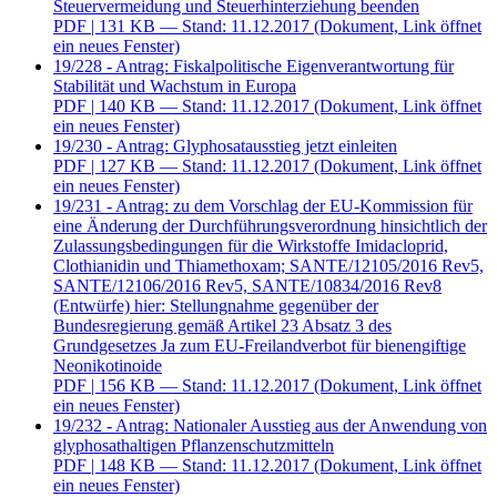
Steuervermeidung und Steuerhinterziehung beenden
PDF
| 131 KB — Stand: 11.12.2017
(Dokument, Link öffnet
ein neues Fenster)
19/228 - Antrag: Fiskalpolitische Eigenverantwortung für
Stabilität und Wachstum in Europa
PDF
| 140 KB — Stand: 11.12.2017
(Dokument, Link öffnet
ein neues Fenster)
19/230 - Antrag: Glyphosatausstieg jetzt einleiten
PDF
| 127 KB — Stand: 11.12.2017
(Dokument, Link öffnet
ein neues Fenster)
19/231 - Antrag: zu dem Vorschlag der EU-Kommission für
eine Änderung der Durchführungsverordnung hinsichtlich der
Zulassungsbedingungen für die Wirkstoffe Imidacloprid,
Clothianidin und Thiamethoxam; SANTE/12105/2016 Rev5,
SANTE/12106/2016 Rev5, SANTE/10834/2016 Rev8
(Entwürfe) hier: Stellungnahme gegenüber der
Bundesregierung gemäß Artikel 23 Absatz 3 des
Grundgesetzes Ja zum EU-Freilandverbot für bienengiftige
Neonikotinoide
PDF
| 156 KB — Stand: 11.12.2017
(Dokument, Link öffnet
ein neues Fenster)
19/232 - Antrag: Nationaler Ausstieg aus der Anwendung von
glyphosathaltigen Pflanzenschutzmitteln
PDF
| 148 KB — Stand: 11.12.2017
(Dokument, Link öffnet
ein neues Fenster)