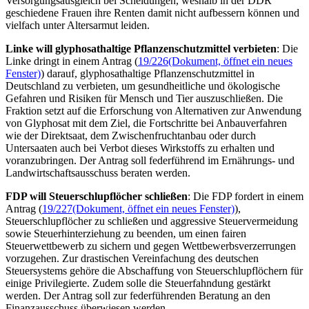
Versorgungsausgleich bei Scheidungen, weshalb in der DDR
geschiedene Frauen ihre Renten damit nicht aufbessern können und
vielfach unter Altersarmut leiden.
Linke will glyphosathaltige Pflanzenschutzmittel verbieten
: Die
Linke dringt in einem Antrag (
19/226
(Dokument, öffnet ein neues
Fenster)
) darauf, glyphosathaltige Pflanzenschutzmittel in
Deutschland zu verbieten, um gesundheitliche und ökologische
Gefahren und Risiken für Mensch und Tier auszuschließen. Die
Fraktion setzt auf die Erforschung von Alternativen zur Anwendung
von Glyphosat mit dem Ziel, die Fortschritte bei Anbauverfahren
wie der Direktsaat, dem Zwischenfruchtanbau oder durch
Untersaaten auch bei Verbot dieses Wirkstoffs zu erhalten und
voranzubringen. Der Antrag soll federführend im Ernährungs- und
Landwirtschaftsausschuss beraten werden.
FDP will Steuerschlupflöcher schließen
: Die FDP fordert in einem
Antrag (
19/227
(Dokument, öffnet ein neues Fenster)
),
Steuerschlupflöcher zu schließen und aggressive Steuervermeidung
sowie Steuerhinterziehung zu beenden, um einen fairen
Steuerwettbewerb zu sichern und gegen Wettbewerbsverzerrungen
vorzugehen. Zur drastischen Vereinfachung des deutschen
Steuersystems gehöre die Abschaffung von Steuerschlupflöchern für
einige Privilegierte. Zudem solle die Steuerfahndung gestärkt
werden. Der Antrag soll zur federführenden Beratung an den
Finanzausschuss überwiesen werden.