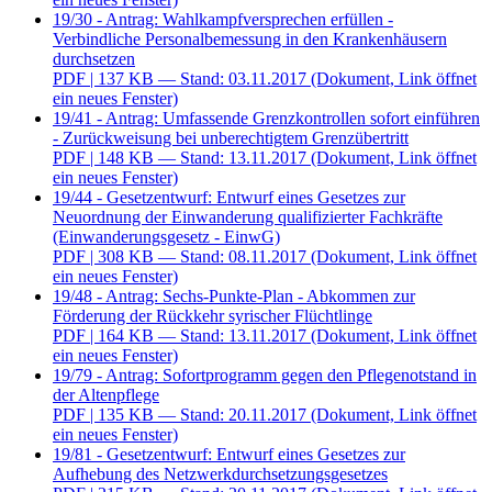
19/30 - Antrag: Wahlkampfversprechen erfüllen -
Verbindliche Personalbemessung in den Krankenhäusern
durchsetzen
PDF
| 137 KB — Stand: 03.11.2017
(Dokument, Link öffnet
ein neues Fenster)
19/41 - Antrag: Umfassende Grenzkontrollen sofort einführen
- Zurückweisung bei unberechtigtem Grenzübertritt
PDF
| 148 KB — Stand: 13.11.2017
(Dokument, Link öffnet
ein neues Fenster)
19/44 - Gesetzentwurf: Entwurf eines Gesetzes zur
Neuordnung der Einwanderung qualifizierter Fachkräfte
(Einwanderungsgesetz - EinwG)
PDF
| 308 KB — Stand: 08.11.2017
(Dokument, Link öffnet
ein neues Fenster)
19/48 - Antrag: Sechs-Punkte-Plan - Abkommen zur
Förderung der Rückkehr syrischer Flüchtlinge
PDF
| 164 KB — Stand: 13.11.2017
(Dokument, Link öffnet
ein neues Fenster)
19/79 - Antrag: Sofortprogramm gegen den Pflegenotstand in
der Altenpflege
PDF
| 135 KB — Stand: 20.11.2017
(Dokument, Link öffnet
ein neues Fenster)
19/81 - Gesetzentwurf: Entwurf eines Gesetzes zur
Aufhebung des Netzwerkdurchsetzungsgesetzes