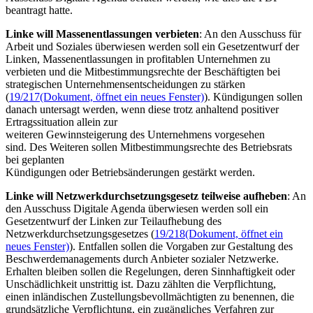
beantragt hatte.
Linke will Massenentlassungen verbieten
: An den Ausschuss für
Arbeit und Soziales überwiesen werden soll ein Gesetzentwurf der
Linken, Massenentlassungen in profitablen Unternehmen zu
verbieten und die Mitbestimmungsrechte der Beschäftigten bei
strategischen Unternehmensentscheidungen zu stärken
(
19/217
(Dokument, öffnet ein neues Fenster)
). Kündigungen sollen
danach untersagt werden, wenn diese trotz anhaltend positiver
Ertragssituation allein zur
weiteren Gewinnsteigerung des Unternehmens vorgesehen
sind. Des Weiteren sollen Mitbestimmungsrechte des Betriebsrats
bei geplanten
Kündigungen oder Betriebsänderungen gestärkt werden.
Linke will Netzwerkdurchsetzungsgesetz teilweise aufheben
: An
den Ausschuss Digitale Agenda überwiesen werden soll ein
Gesetzentwurf der Linken zur Teilaufhebung des
Netzwerkdurchsetzungsgesetzes (
19/218
(Dokument, öffnet ein
neues Fenster)
). Entfallen sollen die Vorgaben zur Gestaltung des
Beschwerdemanagements durch Anbieter sozialer Netzwerke.
Erhalten bleiben sollen die Regelungen, deren Sinnhaftigkeit oder
Unschädlichkeit unstrittig ist. Dazu zählten die Verpflichtung,
einen inländischen Zustellungsbevollmächtigten zu benennen, die
grundsätzliche Verpflichtung, ein zugängliches Verfahren zur