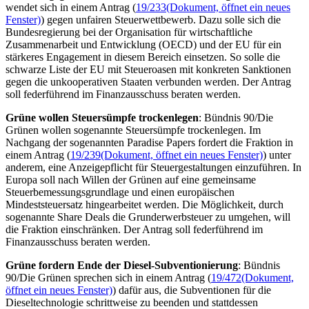
wendet sich in einem Antrag (
19/233
(Dokument, öffnet ein neues
Fenster)
) gegen unfairen Steuerwettbewerb. Dazu solle sich die
Bundesregierung bei der Organisation für wirtschaftliche
Zusammenarbeit und Entwicklung (OECD) und der EU für ein
stärkeres
Engagement
in diesem Bereich einsetzen. So solle die
schwarze Liste der EU mit Steueroasen mit konkreten Sanktionen
gegen die unkooperativen Staaten verbunden werden. Der Antrag
soll federführend im Finanzausschuss beraten werden.
Grüne wollen Steuersümpfe trockenlegen
: Bündnis 90/Die
Grünen wollen sogenannte Steuersümpfe trockenlegen. Im
Nachgang der sogenannten
Paradise Papers
fordert die Fraktion in
einem Antrag (
19/239
(Dokument, öffnet ein neues Fenster)
) unter
anderem, eine Anzeigepflicht für Steuergestaltungen einzuführen. In
Europa soll nach Willen der Grünen auf eine gemeinsame
Steuerbemessungsgrundlage und einen europäischen
Mindeststeuersatz hingearbeitet werden. Die Möglichkeit, durch
sogenannte
Share Deals
die Grunderwerbsteuer zu umgehen, will
die Fraktion einschränken. Der Antrag soll federführend im
Finanzausschuss beraten werden.
Grüne fordern Ende der Diesel-Subventionierung
: Bündnis
90/Die Grünen sprechen sich in einem Antrag (
19/472
(Dokument,
öffnet ein neues Fenster)
) dafür aus, die Subventionen für die
Dieseltechnologie schrittweise zu beenden und stattdessen