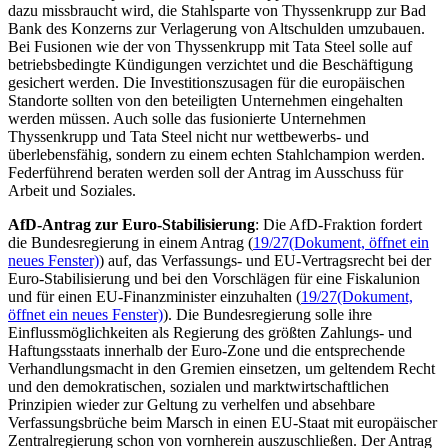
dazu missbraucht wird, die Stahlsparte von Thyssenkrupp zur
Bad
Bank
des Konzerns zur Verlagerung von Altschulden umzubauen.
Bei Fusionen wie der von Thyssenkrupp mit Tata
Steel
solle auf
betriebsbedingte Kündigungen verzichtet und die Beschäftigung
gesichert werden. Die Investitionszusagen für die europäischen
Standorte sollten von den beteiligten Unternehmen eingehalten
werden müssen. Auch solle das fusionierte Unternehmen
Thyssenkrupp und Tata
Steel
nicht nur wettbewerbs- und
überlebensfähig, sondern zu einem echten Stahlchampion werden.
Federführend beraten werden soll der Antrag im Ausschuss für
Arbeit und Soziales.
AfD-Antrag zur Euro-Stabilisierung
: Die AfD-Fraktion fordert
die Bundesregierung in einem Antrag (
19/27
(Dokument, öffnet ein
neues Fenster)
) auf, das Verfassungs- und EU-Vertragsrecht bei der
Euro-Stabilisierung und bei den Vorschlägen für eine Fiskalunion
und für einen EU-Finanzminister einzuhalten (
19/27
(Dokument,
öffnet ein neues Fenster)
). Die Bundesregierung solle ihre
Einflussmöglichkeiten als Regierung des größten Zahlungs- und
Haftungsstaats innerhalb der Euro-Zone und die entsprechende
Verhandlungsmacht in den Gremien einsetzen, um geltendem Recht
und den demokratischen, sozialen und marktwirtschaftlichen
Prinzipien wieder zur Geltung zu verhelfen und absehbare
Verfassungsbrüche beim Marsch in einen EU-Staat mit europäischer
Zentralregierung schon von vornherein auszuschließen. Der Antrag