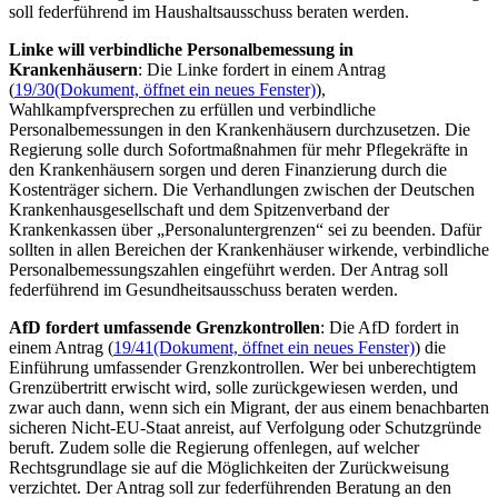
soll federführend im Haushaltsausschuss beraten werden.
Linke will verbindliche Personalbemessung in
Krankenhäusern
: Die Linke fordert in einem Antrag
(
19/30
(Dokument, öffnet ein neues Fenster)
),
Wahlkampfversprechen zu erfüllen und verbindliche
Personalbemessungen in den Krankenhäusern durchzusetzen. Die
Regierung solle durch Sofortmaßnahmen für mehr Pflegekräfte in
den Krankenhäusern sorgen und deren Finanzierung durch die
Kostenträger sichern. Die Verhandlungen zwischen der Deutschen
Krankenhausgesellschaft und dem Spitzenverband der
Krankenkassen über „Personaluntergrenzen“ sei zu beenden. Dafür
sollten in allen Bereichen der Krankenhäuser wirkende, verbindliche
Personalbemessungszahlen eingeführt werden. Der Antrag soll
federführend im Gesundheitsausschuss beraten werden.
AfD fordert umfassende Grenzkontrollen
: Die AfD fordert in
einem Antrag (
19/41
(Dokument, öffnet ein neues Fenster)
) die
Einführung umfassender Grenzkontrollen. Wer bei unberechtigtem
Grenzübertritt erwischt wird, solle zurückgewiesen werden, und
zwar auch dann, wenn sich ein Migrant, der aus einem benachbarten
sicheren Nicht-EU-Staat anreist, auf Verfolgung oder Schutzgründe
beruft. Zudem solle die Regierung offenlegen, auf welcher
Rechtsgrundlage sie auf die Möglichkeiten der Zurückweisung
verzichtet. Der Antrag soll zur federführenden Beratung an den