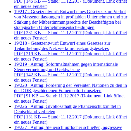
PDF
| 145 KB — Stand: 11.12.2017
(Dokument, Link öffnet
ein neues Fenster)
19/217 - Gesetzentwurf: Entwurf eines Gesetzes zum Verbot
von Massenentlassungen in profitablen Unternehmen und zur
Stärkung der Mitbestimmungsrechte der Beschäftigten bei
strategischen Unternehmensentscheidungen
PDF
| 231 KB — Stand: 11.12.2017
(Dokument, Link öffnet
ein neues Fenster)
19/218 - Gesetzentwurf: Entwurf eines Gesetzes zur
Teilaufhebung des Netzwerkdurchsetzungsgesetzes
PDF
| 219 KB — Stand: 11.12.2017
(Dokument, Link öffnet
ein neues Fenster)
19/219 - Antrag: Sofortmaßnahmen gegen internationale
Steuervermeidung und Geldwäsche
PDF
| 142 KB — Stand: 11.12.2017
(Dokument, Link öffnet
ein neues Fenster)
19/220 - Antrag: Forderung der Vereinten Nationen zu den in
der DDR geschiedenen Frauen sofort umsetzen
PDF
| 91 KB — Stand: 11.12.2017
(Dokument, Link öffnet
ein neues Fenster)
19/226 - Antrag: Glyphosathaltige Pflanzenschutzmittel in
Deutschland verbieten
PDF
| 131 KB — Stand: 11.12.2017
(Dokument, Link öffnet
ein neues Fenster)
19/227 - Antrag: Steuerschlupflöcher schließen, aggressive