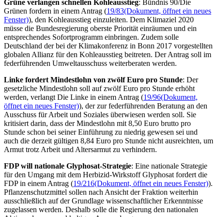
Grüne verlangen schnellen Kohleausstieg
: Bündnis 90/Die
Grünen fordern in einem Antrag (
19/83
(Dokument, öffnet ein neues
Fenster)
), den Kohleausstieg einzuleiten. Dem Klimaziel 2020
müsse die Bundesregierung oberste Priorität einräumen und ein
entsprechendes Sofortprogramm einbringen. Zudem solle
Deutschland der bei der Klimakonferenz in Bonn 2017 vorgestellten
globalen Allianz für den Kohleausstieg beitreten. Der Antrag soll im
federführenden Umweltausschuss weiterberaten werden.
Linke fordert Mindestlohn von zwölf Euro pro Stunde
: Der
gesetzliche Mindestlohn soll auf zwölf Euro pro Stunde erhöht
werden, verlangt Die Linke in einem Antrag (
19/96
(Dokument,
öffnet ein neues Fenster)
), der zur federführenden Beratung an den
Ausschuss für Arbeit und Soziales überwiesen werden soll. Sie
kritisiert darin, dass der Mindestlohn mit 8,50 Euro brutto pro
Stunde schon bei seiner Einführung zu niedrig gewesen sei und
auch die derzeit gültigen 8,84 Euro pro Stunde nicht ausreichten, um
Armut trotz Arbeit und Altersarmut zu verhindern.
FDP will nationale Glyphosat-Strategie
: Eine nationale Strategie
für den Umgang mit dem Herbizid-Wirkstoff Glyphosat fordert die
FDP in einem Antrag (
19/216
(Dokument, öffnet ein neues Fenster)
).
Pflanzenschutzmittel sollen nach Ansicht der Fraktion weiterhin
ausschließlich auf der Grundlage wissenschaftlicher Erkenntnisse
zugelassen werden. Deshalb solle die Regierung den nationalen