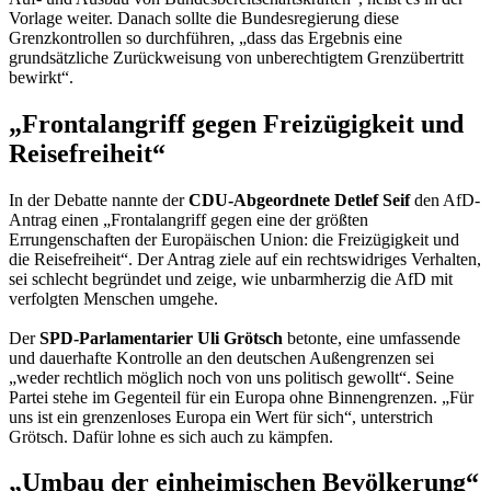
Vorlage weiter. Danach sollte die Bundesregierung diese
Grenzkontrollen so durchführen, „dass das Ergebnis eine
grundsätzliche Zurückweisung von unberechtigtem Grenzübertritt
bewirkt“.
„Frontalangriff gegen Freizügigkeit und
Reisefreiheit“
In der Debatte nannte der
CDU-Abgeordnete Detlef Seif
den AfD-
Antrag einen „Frontalangriff gegen eine der größten
Errungenschaften der Europäischen Union: die Freizügigkeit und
die Reisefreiheit“. Der Antrag ziele auf ein rechtswidriges Verhalten,
sei schlecht begründet und zeige, wie unbarmherzig die AfD mit
verfolgten Menschen umgehe.
Der
SPD-Parlamentarier Uli Grötsch
betonte, eine umfassende
und dauerhafte Kontrolle an den deutschen Außengrenzen sei
„weder rechtlich möglich noch von uns politisch gewollt“. Seine
Partei stehe im Gegenteil für ein Europa ohne Binnengrenzen. „Für
uns ist ein grenzenloses Europa ein Wert für sich“, unterstrich
Grötsch. Dafür lohne es sich auch zu kämpfen.
„Umbau der einheimischen Bevölkerung“