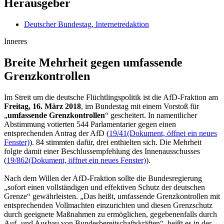
Herausgeber
Deutscher Bundestag, Internetredaktion
Inneres
Breite Mehrheit gegen umfassende
Grenz­kontrollen
Im Streit um die deutsche Flüchtlingspolitik ist die AfD-Fraktion am
Freitag, 16. März 2018
, im Bundestag mit einem Vorstoß für
„
umfassende Grenzkontrollen
“ gescheitert. In namentlicher
Abstimmung votierten 544 Parlamentarier gegen einen
entsprechenden Antrag der AfD (
19/41
(Dokument, öffnet ein neues
Fenster)
). 84 stimmten dafür, drei enthielten sich. Die Mehrheit
folgte damit einer Beschlussempfehlung des Innenausschusses
(
19/862
(Dokument, öffnet ein neues Fenster)
).
Nach dem Willen der AfD-Fraktion sollte die Bundesregierung
„sofort einen vollständigen und effektiven Schutz der deutschen
Grenze“ gewährleisten. „Das heißt, umfassende Grenzkontrollen mit
entsprechenden Vollmachten einzurichten und diesen Grenzschutz
durch geeignete Maßnahmen zu ermöglichen, gegebenenfalls durch
Auf- und Ausbau von Bundesbereitschaftskräften“, heißt es in der