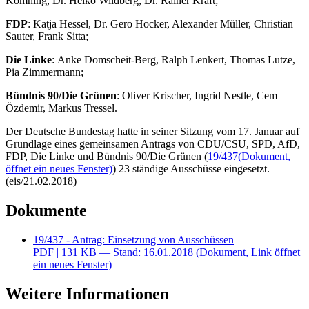
Komning, Dr. Heiko Wildberg, Dr. Rainer Kraft;
FDP
: Katja Hessel, Dr. Gero Hocker, Alexander Müller, Christian
Sauter, Frank Sitta;
Die Linke
: Anke Domscheit-Berg, Ralph Lenkert, Thomas Lutze,
Pia Zimmermann;
Bündnis 90/Die Grünen
: Oliver Krischer, Ingrid Nestle, Cem
Özdemir, Markus Tressel.
Der Deutsche Bundestag hatte in seiner Sitzung vom 17. Januar auf
Grundlage eines gemeinsamen Antrags von CDU/CSU, SPD, AfD,
FDP, Die Linke und Bündnis 90/Die Grünen (
19/437
(Dokument,
öffnet ein neues Fenster)
) 23 ständige Ausschüsse eingesetzt.
(eis/21.02.2018)
Dokumente
19/437 - Antrag: Einsetzung von Ausschüssen
PDF
| 131 KB — Stand: 16.01.2018
(Dokument, Link öffnet
ein neues Fenster)
Weitere Informationen