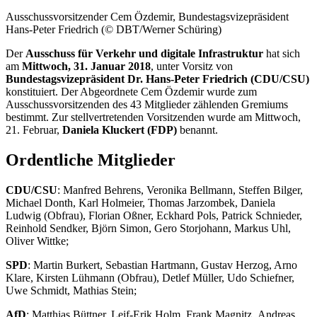
Ausschussvorsitzender Cem Özdemir, Bundestagsvizepräsident
Hans-Peter Friedrich (© DBT/Werner Schüring)
Der
Ausschuss für Verkehr und digitale Infrastruktur
hat sich
am
Mittwoch, 31. Januar 2018
, unter Vorsitz von
Bundestagsvizepräsident Dr. Hans-Peter Friedrich (CDU/CSU)
konstituiert. Der Abgeordnete Cem Özdemir wurde zum
Ausschussvorsitzenden des 43 Mitglieder zählenden Gremiums
bestimmt. Zur stellvertretenden Vorsitzenden wurde am Mittwoch,
21. Februar,
Daniela Kluckert (FDP)
benannt.
Ordentliche Mitglieder
CDU/CSU
: Manfred Behrens, Veronika Bellmann, Steffen Bilger,
Michael Donth, Karl Holmeier, Thomas Jarzombek, Daniela
Ludwig (Obfrau), Florian Oßner, Eckhard Pols, Patrick Schnieder,
Reinhold Sendker, Björn Simon, Gero Storjohann, Markus Uhl,
Oliver Wittke;
SPD
: Martin Burkert, Sebastian Hartmann, Gustav Herzog, Arno
Klare, Kirsten Lühmann (Obfrau), Detlef Müller, Udo Schiefner,
Uwe Schmidt, Mathias Stein;
AfD
: Matthias Büttner, Leif-Erik Holm, Frank Magnitz, Andreas