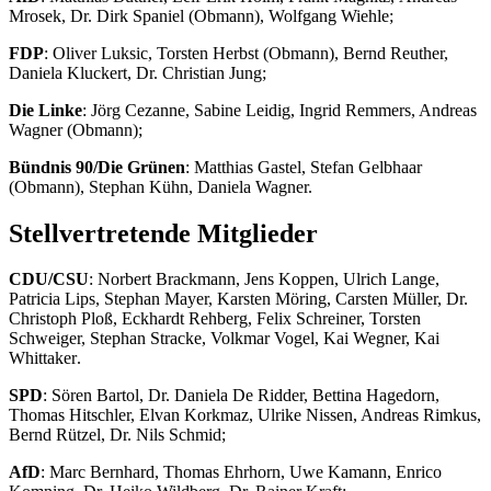
Mrosek, Dr. Dirk Spaniel (Obmann), Wolfgang Wiehle;
FDP
: Oliver Luksic, Torsten Herbst (Obmann), Bernd Reuther,
Daniela Kluckert, Dr. Christian Jung;
Die Linke
: Jörg
Cezanne
, Sabine Leidig, Ingrid Remmers, Andreas
Wagner (Obmann);
Bündnis 90/Die Grünen
: Matthias Gastel, Stefan Gelbhaar
(Obmann), Stephan Kühn, Daniela Wagner.
Stellvertretende Mitglieder
CDU/CSU
: Norbert Brackmann, Jens Koppen, Ulrich Lange,
Patricia Lips, Stephan Mayer, Karsten Möring, Carsten Müller, Dr.
Christoph Ploß, Eckhardt Rehberg, Felix Schreiner, Torsten
Schweiger, Stephan Stracke, Volkmar Vogel, Kai Wegner, Kai
Whittaker
.
SPD
: Sören Bartol, Dr. Daniela De Ridder, Bettina Hagedorn,
Thomas Hitschler, Elvan Korkmaz, Ulrike Nissen, Andreas Rimkus,
Bernd Rützel, Dr. Nils Schmid;
AfD
: Marc Bernhard, Thomas Ehrhorn, Uwe Kamann, Enrico