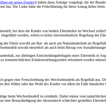
fnet ein neues Fenster)
) haben dazu Anträge vorgelegt, die der Bunde
en hat. Die Linke hätte die Federführung für ihren Antrag lieber bei
modell, bei dem die Kinder von beiden Elternteilen im Wechsel zeitlich
l eingeführt werden, sofern es keine einvernehmliche Regelung der Elte
ng der Eltern sowohl am Bar- als auch am Naturalunterhalt als Regelfall
hselmodell sowohl steuerlich als auch beim Bezug von Sozialleistunge
terhalt, zur alleinigen Entscheidungsbefugnis eines Elternteils in An
e zu rentenrechtlichen Kindererziehungszeiten reformiert werden müsse
ich gegen eine Festschreibung des Wechselmodells als Regelfall aus. D
n den Willen oder das Wohl des Kindes vor allem im Falle häuslicher
iträge beim Wechselmodell zu ermitteln. Dabei müsse vom tatsächlich
 eine Benachteiligung des ökonomisch schlechter gestellten Elternte