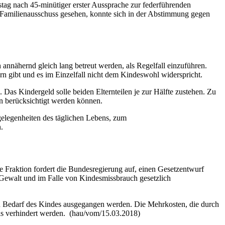
stag nach 45-minütiger erster Aussprache zur federführenden
m Familienausschuss gesehen, konnte sich in der Abstimmung gegen
 annähernd gleich lang betreut werden, als Regelfall einzuführen.
rn gibt und es im Einzelfall nicht dem Kindeswohl widerspricht.
. Das Kindergeld solle beiden Elternteilen je zur Hälfte zustehen. Zu
n berücksichtigt werden können.
gelegenheiten des täglichen Lebens, zum
n.
ie Fraktion fordert die Bundesregierung auf, einen Gesetzentwurf
 Gewalt und im Falle von Kindesmissbrauch gesetzlich
en Bedarf des Kindes ausgegangen werden. Die Mehrkosten, die durch
ils verhindert werden. (hau/vom/15.03.2018)