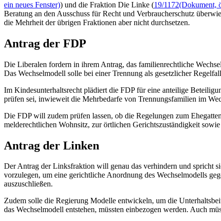
ein neues Fenster)
) und die Fraktion Die Linke (
19/1172
(Dokument, öf
Beratung an den Ausschuss für Recht und Verbraucherschutz überwies
die Mehrheit der übrigen Fraktionen aber nicht durchsetzen.
Antrag der FDP
Die Liberalen fordern in ihrem Antrag, das familienrechtliche Wechsel
Das Wechselmodell solle bei einer Trennung als gesetzlicher Regelfal
Im Kindesunterhaltsrecht plädiert die FDP für eine anteilige Beteiligu
prüfen sei, inwieweit die Mehrbedarfe von Trennungsfamilien im Wec
Die FDP will zudem prüfen lassen, ob die Regelungen zum Ehegattenun
melderechtlichen Wohnsitz, zur örtlichen Gerichtszuständigkeit sowi
Antrag der Linken
Der Antrag der Linksfraktion will genau das verhindern und spricht s
vorzulegen, um eine gerichtliche Anordnung des Wechselmodells gege
auszuschließen.
Zudem solle die Regierung Modelle entwickeln, um die Unterhaltsbe
das Wechselmodell entstehen, müssten einbezogen werden. Auch müsse