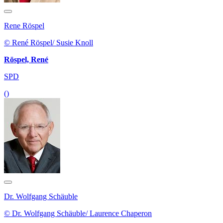
Rene Röspel
© René Röspel/ Susie Knoll
Röspel, René
SPD
()
Dr. Wolfgang Schäuble
© Dr. Wolfgang Schäuble/ Laurence Chaperon