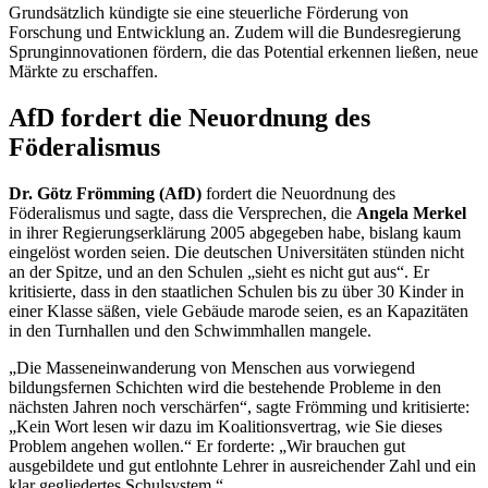
Grundsätzlich kündigte sie eine steuerliche Förderung von
Forschung und Entwicklung an. Zudem will die Bundesregierung
Sprunginnovationen fördern, die das Potential erkennen ließen, neue
Märkte zu erschaffen.
AfD fordert die Neuordnung des
Föderalismus
Dr. Götz Frömming (AfD)
fordert die Neuordnung des
Föderalismus und sagte, dass die Versprechen, die
Angela Merkel
in ihrer Regierungserklärung 2005 abgegeben habe, bislang kaum
eingelöst worden seien. Die deutschen Universitäten stünden nicht
an der Spitze, und an den Schulen „sieht es nicht gut aus“. Er
kritisierte, dass in den staatlichen Schulen bis zu über 30 Kinder in
einer Klasse säßen, viele Gebäude marode seien, es an Kapazitäten
in den Turnhallen und den Schwimmhallen mangele.
„Die Masseneinwanderung von Menschen aus vorwiegend
bildungsfernen Schichten wird die bestehende Probleme in den
nächsten Jahren noch verschärfen“, sagte Frömming und kritisierte:
„Kein Wort lesen wir dazu im Koalitionsvertrag, wie Sie dieses
Problem angehen wollen.“ Er forderte: „Wir brauchen gut
ausgebildete und gut entlohnte Lehrer in ausreichender Zahl und ein
klar gegliedertes Schulsystem.“