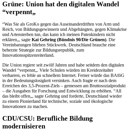
Grüne: Union hat den digitalen Wandel
“verpennt„
“Was Sie als GroKo gegen das Auseinanderdriften von Arm und
Reich, von Bildungsgewinnern und Abgehängten, gegen Klimakrise
und Artensterben tun, das kann ich meinen Patenkindern nicht
erklären„, sagte
Kai Gehring (Bündnis 90/Die Grünen)
. Die
Vereinbarungen blieben Stückwerk. Deutschland brauche eine
beherzte Strategie zur Bildungsrepublik, zum
Innovationsspitzenreiterland.
Die Union regiere seit zwölf Jahren und habe seitdem den digitalen
Wandel “verpennt„. Viele Schulen würden im Kreidezeitalter
verharren, es fehle an schnellem Internet. Ferner würde das BAföG
in der Bedeutungslosigkeit versinken. Auch fragte er nach dem
Erreichen des 3,5-Prozent-Ziels – gemessen am Bruttosozialprodukt
– die Ausgaben für Forschung und Entwicklung zu erhöhen. “All
das bleibt offen„, sagte Gehring und forderte, Deutschland wieder
zu einem Pionierland für technische, soziale und ökologische
Innovationen zu machen.
CDU/CSU: Berufliche Bildung
modernisieren