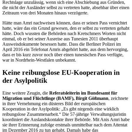
Rechtslage unzulässig, wenn sich eine Abschiebung aus Gründen,
die nicht der Ausländer selbst zu vertreten hatte, absehbar über einen
Zeitraum von drei Monaten hinaus verzögerte.
Hätte man Amri nachweisen können, dass er seinen Pass vernichtet
hatte, wäre das ein Grund gewesen, den er selbst zu vertreten gehabt
hätte. Doch wussten die Behörden nach Kretschmers Worten nicht
einmal, ob er bei seiner Ausreise aus Tunesien 2011 überhaupt
Ausweisdokumente besessen hatte. Dass die Berliner Polizei im
April 2016 ein Telefonat Amris abgehört hatte, aus dem hervorging,
dass er bis kurz zuvor noch über einen tunesischen Pass verfügte,
war in Nordrhein-Westfalen unbekannt.
Keine reibungslose EU-Kooperation in
der Asylpolitik
Eine weitere Zeugin, die
Referatsleiterin im Bundesamt für
Migration und Flüchtlinge (BAMF), Birgit Gößmann
, zeichnete
in ihrer Vernehmung ein düsteres Bild der europäischen
Kooperation in der Asylpolitik: „Es gibt nirgends eine wirklich
reibungslose Zusammenarbeit.“ Die 57-jährige Verwaltungsjuristin
koordiniert die Auslandskontakte ihrer Behörde. Mit Anis Amri habe
sie ihrer Erinnerung zufolge erstmals unmittelbar nach dem Attentat
im Dezember 2016 zu tun gehabt. Damals habe das