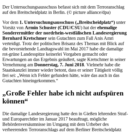
Der Untersuchungsausschuss befasst sich mit dem Terroranschlag
auf den Breitscheidplatz in Berlin. (© picture alliance/dpa)
Vor dem
1. Untersuchungsausschuss („Breitscheidplatz“)
unter
Vorsitz von
Armin Schuster (CDU/CSU
) hat der
ehemalige
Sonderermittler der nordrhein-westfälischen Landesregierung
Bernhard Kretschmer
sein Gutachten zum Fall Anis Amri
verteidigt. Trotz der politischen Brisanz des Themas mit Blick auf
die bevorstehende Landtagswahl im Mai 2017 habe die damalige
rot-grüne Landesspitze keinerlei Vorgaben gemacht oder
Erwartungen an das Ergebnis geäußert, sagte Kretschmer in seiner
Vernehmung am
Donnerstag, 7. Juni 2018
. Vielmehr habe die
Staatskanzlei immer wieder betont, dass er seiner Tätigkeit völlig
frei sei: „Wenn ich Fehler gefunden hätte, wäre das auch in das
Gutachten hineingekommen.“
„Große Fehler habe ich nicht aufspüren
können“
Die damalige Landesregierung hatte den in Gießen lehrenden Straf-
und Europarechtler im Januar 2017 beauftragt, mögliche
Behördenversäumnisse im Umgang mit dem Urheber des
verheerenden Terroranschlags auf dem Berliner Breitscheidplatz