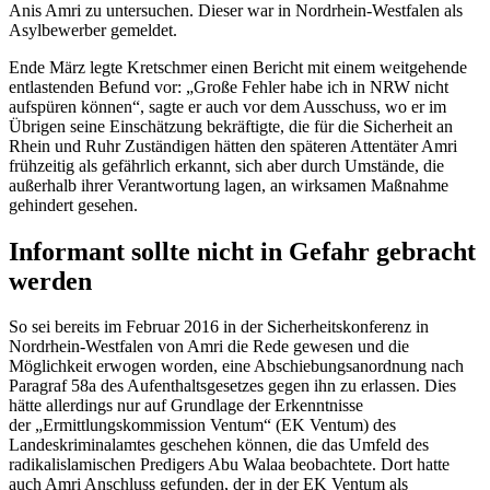
Anis Amri zu untersuchen. Dieser war in Nordrhein-Westfalen als
Asylbewerber gemeldet.
Ende März legte Kretschmer einen Bericht mit einem weitgehende
entlastenden Befund vor: „Große Fehler habe ich in NRW nicht
aufspüren können“, sagte er auch vor dem Ausschuss, wo er im
Übrigen seine Einschätzung bekräftigte, die für die Sicherheit an
Rhein und Ruhr Zuständigen hätten den späteren Attentäter Amri
frühzeitig als gefährlich erkannt, sich aber durch Umstände, die
außerhalb ihrer Verantwortung lagen, an wirksamen Maßnahme
gehindert gesehen.
Informant sollte nicht in Gefahr gebracht
werden
So sei bereits im Februar 2016 in der Sicherheitskonferenz in
Nordrhein-Westfalen von Amri die Rede gewesen und die
Möglichkeit erwogen worden, eine Abschiebungsanordnung nach
Paragraf 58a des Aufenthaltsgesetzes gegen ihn zu erlassen. Dies
hätte allerdings nur auf Grundlage der Erkenntnisse
der „Ermittlungskommission Ventum“ (EK Ventum) des
Landeskriminalamtes geschehen können, die das Umfeld des
radikalislamischen Predigers Abu Walaa beobachtete. Dort hatte
auch Amri Anschluss gefunden, der in der EK Ventum als