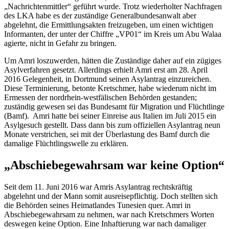
„Nachrichtenmittler“ geführt wurde. Trotz wiederholter Nachfragen
des LKA habe es der zuständige Generalbundesanwalt aber
abgelehnt, die Ermittlungsakten freizugeben, um einen wichtigen
Informanten, der unter der Chiffre „VP01“ im Kreis um Abu Walaa
agierte, nicht in Gefahr zu bringen.
Um Amri loszuwerden, hätten die Zuständige daher auf ein zügiges
Asylverfahren gesetzt. Allerdings erhielt Amri erst am 28. April
2016 Gelegenheit, in Dortmund seinen Asylantrag einzureichen.
Diese Terminierung, betonte Kretschmer, habe wiederum nicht im
Ermessen der nordrhein-westfälischen Behörden gestanden;
zuständig gewesen sei das Bundesamt für Migration und Flüchtlinge
(Bamf). Amri hatte bei seiner Einreise aus Italien im Juli 2015 ein
Asylgesuch gestellt. Dass dann bis zum offiziellen Asylantrag neun
Monate verstrichen, sei mit der Überlastung des Bamf durch die
damalige Flüchtlingswelle zu erklären.
„Abschiebegewahrsam war keine Option“
Seit dem 11. Juni 2016 war Amris Asylantrag rechtskräftig
abgelehnt und der Mann somit ausreisepflichtig. Doch stellten sich
die Behörden seines Heimatlandes Tunesien quer. Amri in
Abschiebegewahrsam zu nehmen, war nach Kretschmers Worten
deswegen keine Option. Eine Inhaftierung war nach damaliger