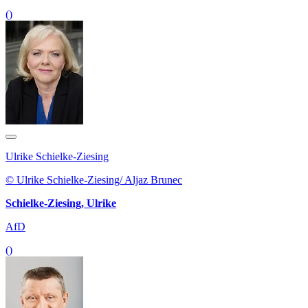
()
Ulrike Schielke-Ziesing
© Ulrike Schielke-Ziesing/ Aljaz Brunec
Schielke-Ziesing, Ulrike
AfD
()