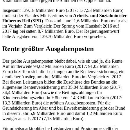
Koalitionsfraktionen gegen die Stimmen der Opposition zu.
Insgesamt 139,18 Milliarden Euro (2017: 137,58 Milliarden Euro)
umfasst der
Etat
des Ministeriums von
Arbeits- und Sozialminister
Hubertus Heil (SPD)
. Das sind „nur“ 1,6 Milliarden Euro mehr als
im Vorjahr. Zum Vergleich: Der Sprung vom Haushalt 2016 auf
2017 lag bei satten 8,7 Milliarden Euro. Der Regierungsentwurf
hatte Ausgaben von 139,76 Milliarden Euro vorgesehen.
Rente größter Ausgabenposten
Der größte Ausgabenposten bleibt dabei, wie eh und je, die Rente.
Auf mittlerweile 94,02 Milliarden Euro (2017: 91,02 Milliarden
Euro) beziffern sich die Leistungen an die Rentenversicherung, ein
deutlicher Anstieg um drei Milliarden Euro im Vergleich zu 2017.
Bei diesen Leistungen bilden die Zuschüsse des Bundes an die
allgemeine Rentenversicherung mit 35,04 Milliarden Euro (2017:
34,4 Milliarden Euro) sowie die Beitragszahlungen für
Kindererziehungszeiten in Höhe von 14,3 Milliarden Euro (2017:
13,3 Milliarden Euro) die größten Ausgabenposten. Für die
Grundsicherung im Alter und bei Erwerbsminderung gibt der Bund
in diesem Jahr 5,9 Milliarden Euro und damit 1,2 Milliarden Euro
weniger aus als 2017 (7,13 Milliarden Euro).
Für arbeitsmarktpolitische Leistungen und Programme stellt der