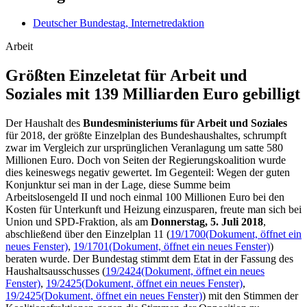
Deutscher Bundestag, Internetredaktion
Arbeit
Größ­ten Einzel­etat für Arbeit und
Soziales mit 139 Milliar­den Euro ge­billigt
Der Haushalt des
Bundesministeriums für Arbeit und Soziales
für 2018, der größte Einzelplan des Bundeshaushaltes, schrumpft
zwar im Vergleich zur ursprünglichen Veranlagung um satte 580
Millionen Euro. Doch von Seiten der Regierungskoalition wurde
dies keineswegs negativ gewertet. Im Gegenteil: Wegen der guten
Konjunktur sei man in der Lage, diese Summe beim
Arbeitslosengeld II und noch einmal 100 Millionen Euro bei den
Kosten für Unterkunft und Heizung einzusparen, freute man sich bei
Union und SPD-Fraktion, als am
Donnerstag, 5. Juli 2018
,
abschließend über den Einzelplan 11 (
19/1700
(Dokument, öffnet ein
neues Fenster)
,
19/1701
(Dokument, öffnet ein neues Fenster)
)
beraten wurde. Der Bundestag stimmt dem Etat in der Fassung des
Haushaltsausschusses (
19/2424
(Dokument, öffnet ein neues
Fenster)
,
19/2425
(Dokument, öffnet ein neues Fenster)
,
19/2425
(Dokument, öffnet ein neues Fenster)
) mit den Stimmen der