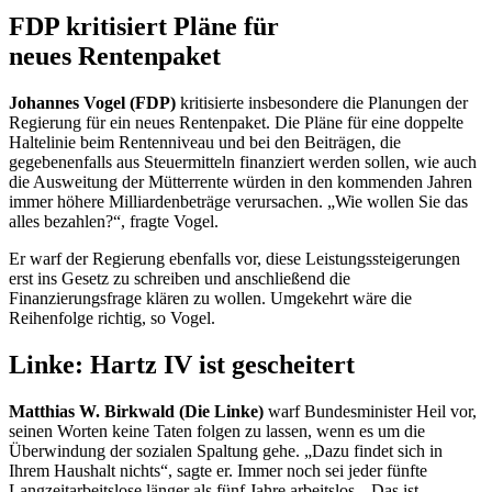
FDP kritisiert Pläne für
neues Rentenpaket
Johannes Vogel (FDP)
kritisierte insbesondere die Planungen der
Regierung für ein neues Rentenpaket. Die Pläne für eine doppelte
Haltelinie beim Rentenniveau und bei den Beiträgen, die
gegebenenfalls aus Steuermitteln finanziert werden sollen, wie auch
die Ausweitung der Mütterrente würden in den kommenden Jahren
immer höhere Milliardenbeträge verursachen. „Wie wollen Sie das
alles bezahlen?“, fragte Vogel.
Er warf der Regierung ebenfalls vor, diese Leistungssteigerungen
erst ins Gesetz zu schreiben und anschließend die
Finanzierungsfrage klären zu wollen. Umgekehrt wäre die
Reihenfolge richtig, so Vogel.
Linke: Hartz IV ist gescheitert
Matthias W. Birkwald (Die Linke)
warf Bundesminister Heil vor,
seinen Worten keine Taten folgen zu lassen, wenn es um die
Überwindung der sozialen Spaltung gehe. „Dazu findet sich in
Ihrem Haushalt nichts“, sagte er. Immer noch sei jeder fünfte
Langzeitarbeitslose länger als fünf Jahre arbeitslos. „Das ist