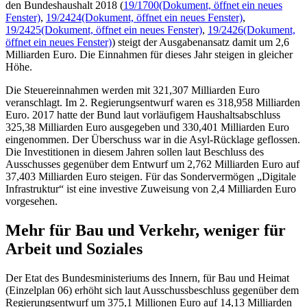
den Bundeshaushalt 2018 (
19/1700
(Dokument, öffnet ein neues
Fenster)
,
19/2424
(Dokument, öffnet ein neues Fenster)
,
19/2425
(Dokument, öffnet ein neues Fenster)
,
19/2426
(Dokument,
öffnet ein neues Fenster)
) steigt der Ausgabenansatz damit um 2,6
Milliarden Euro. Die Einnahmen für dieses Jahr steigen in gleicher
Höhe.
Die Steuereinnahmen werden mit 321,307 Milliarden Euro
veranschlagt. Im 2. Regierungsentwurf waren es 318,958 Milliarden
Euro. 2017 hatte der Bund laut vorläufigem Haushaltsabschluss
325,38 Milliarden Euro ausgegeben und 330,401 Milliarden Euro
eingenommen. Der Überschuss war in die Asyl-Rücklage geflossen.
Die Investitionen in diesem Jahren sollen laut Beschluss des
Ausschusses gegenüber dem Entwurf um 2,762 Milliarden Euro auf
37,403 Milliarden Euro steigen. Für das Sondervermögen „Digitale
Infrastruktur“ ist eine investive Zuweisung von 2,4 Milliarden Euro
vorgesehen.
Mehr für Bau und Verkehr, weniger für
Arbeit und Soziales
Der
Etat
des Bundesministeriums des Innern, für Bau und Heimat
(Einzelplan 06) erhöht sich laut Ausschussbeschluss gegenüber dem
Regierungsentwurf um 375,1 Millionen Euro auf 14,13 Milliarden