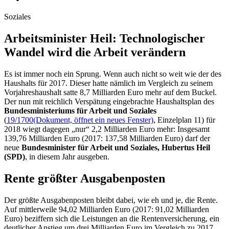
Soziales
Arbeits­minister Heil: Techno­logi­scher
Wan­del wird die Ar­beit ver­ändern
Es ist immer noch ein Sprung. Wenn auch nicht so weit wie der des
Haushalts für 2017. Dieser hatte nämlich im Vergleich zu seinem
Vorjahreshaushalt satte 8,7 Milliarden Euro mehr auf dem Buckel.
Der nun mit reichlich Verspätung eingebrachte Haushaltsplan des
Bundesministeriums für Arbeit und Soziales
(
19/1700
(Dokument, öffnet ein neues Fenster)
, Einzelplan 11) für
2018 wiegt dagegen „nur“ 2,2 Milliarden Euro mehr: Insgesamt
139,76 Milliarden Euro (2017: 137,58 Milliarden Euro) darf der
neue
Bundesminister für Arbeit und Soziales, Hubertus Heil
(SPD)
, in diesem Jahr ausgeben.
Rente größter Ausgabenposten
Der größte Ausgabenposten bleibt dabei, wie eh und je, die Rente.
Auf mittlerweile 94,02 Milliarden Euro (2017: 91,02 Milliarden
Euro) beziffern sich die Leistungen an die Rentenversicherung, ein
deutlicher Anstieg um drei Milliarden Euro im Vergleich zu 2017.