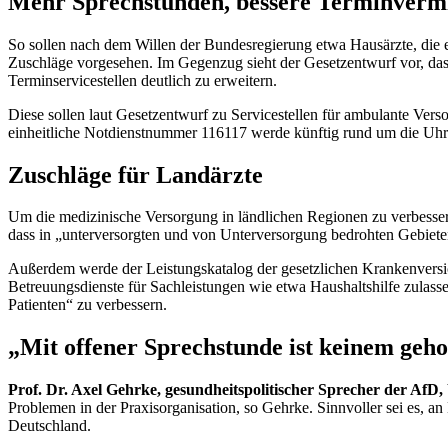
Mehr Sprechstunden, bessere Terminvermi
So sollen nach dem Willen der Bundesregierung etwa Hausärzte, die ei
Zuschläge vorgesehen. Im Gegenzug sieht der Gesetzentwurf vor, das
Terminservicestellen deutlich zu erweitern.
Diese sollen laut Gesetzentwurf zu Servicestellen für ambulante Ve
einheitliche Notdienstnummer 116117 werde künftig rund um die Uhr e
Zuschläge für Landärzte
Um die medizinische Versorgung in ländlichen Regionen zu verbessern
dass in „unterversorgten und von Unterversorgung bedrohten Gebiete
Außerdem werde der Leistungskatalog der gesetzlichen Krankenversi
Betreuungsdienste für Sachleistungen wie etwa Haushaltshilfe zulasse
Patienten“ zu verbessern.
„Mit offener Sprechstunde ist keinem geho
Prof. Dr. Axel Gehrke, gesundheitspolitischer Sprecher der AfD,
Problemen in der Praxisorganisation, so Gehrke. Sinnvoller sei es, 
Deutschland.