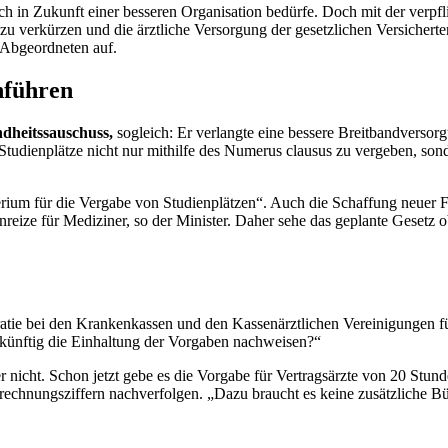
lich in Zukunft einer besseren Organisation bedürfe. Doch mit der verp
 zu verkürzen und die ärztliche Versorgung der gesetzlichen Versichert
e Abgeordneten auf.
nführen
ndheitssauschuss,
sogleich: Er verlangte eine bessere Breitbandversor
Studienplätze nicht nur mithilfe des Numerus clausus zu vergeben, sonde
rium für die Vergabe von Studienplätzen“. Auch die Schaffung neuer F
 Anreize für Mediziner, so der Minister. Daher sehe das geplante Gesetz
atie bei den Krankenkassen und den Kassenärztlichen Vereinigungen fü
 künftig die Einhaltung der Vorgaben nachweisen?“
r nicht. Schon jetzt gebe es die Vorgabe für Vertragsärzte von 20 Stu
echnungsziffern nachverfolgen. „Dazu braucht es keine zusätzliche Bü