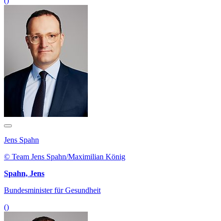
()
Jens Spahn
© Team Jens Spahn/Maximilian König
Spahn, Jens
Bundesminister für Gesundheit
()