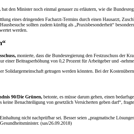
,
bat den Minister noch einmal genauer zu erläutern, wie die Bundesreg
ittlung eines dringenden Facharzt-Termins durch einen Hausarzt, Zusc
 Hausbesuche sollten zudem künftig als „Praxisbesonderheit“ besonders
wertet werden.
n“
sschuss,
monierte, dass die Bundesregierung den Festzuschuss der Kra
r einer Beitragserhöhung von 0,2 Prozent für Arbeitgeber und -nehmer
 der Solidargemeinschaft getragen werden könnten. Bei der Kostenüber
ndnis 90/Die Grünen,
betonte, es müsse darum gehen, einen bedarfsge
es keine Benachteiligung von gesetzlich Versicherten geben darf“, frag
Einhaltung nicht nachprüfbar sei. Besser seien „pragmatische Lösungen
 Gesundheitsminister. (sas/26.09.2018)