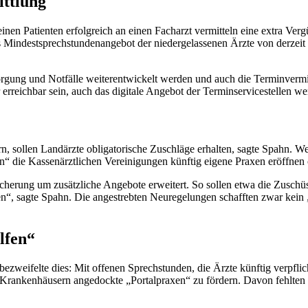
ttlung
nen Patienten erfolgreich an einen Facharzt vermitteln eine extra Verg
 Mindestsprechstundenangebot der niedergelassenen Ärzte von derzeit
rsorgung und Notfälle weiterentwickelt werden und auch die Terminver
rreichbar sein, auch das digitale Angebot der Terminservicestellen wer
, sollen Landärzte obligatorische Zuschläge erhalten, sagte Spahn. Wei
n“ die Kassenärztlichen Vereinigungen künftig eigene Praxen eröffnen
cherung um zusätzliche Angebote erweitert. So sollen etwa die Zusch
n“, sagte Spahn. Die angestrebten Neuregelungen schafften zwar kein „Pa
lfen“
bezweifelte dies: Mit offenen Sprechstunden, die Ärzte künftig verpflic
an Krankenhäusern angedockte „Portalpraxen“ zu fördern. Davon fehlten