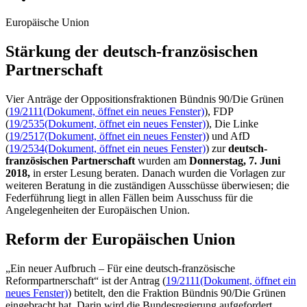
Europäische Union
Stärkung der deutsch-französischen
Partner­schaft
Vier Anträge der Oppositionsfraktionen Bündnis 90/Die Grünen
(
19/2111
(Dokument, öffnet ein neues Fenster)
), FDP
(
19/2535
(Dokument, öffnet ein neues Fenster)
), Die Linke
(
19/2517
(Dokument, öffnet ein neues Fenster)
) und AfD
(
19/2534
(Dokument, öffnet ein neues Fenster)
) zur
deutsch-
französischen Partnerschaft
wurden am
Donnerstag, 7. Juni
2018,
in erster Lesung beraten. Danach wurden die Vorlagen zur
weiteren Beratung in die zuständigen Ausschüsse überwiesen; die
Federführung liegt in allen Fällen beim Ausschuss für die
Angelegenheiten der Europäischen Union.
Reform der Europäischen Union
„Ein neuer Aufbruch – Für eine deutsch-französische
Reformpartnerschaft“ ist der Antrag (
19/2111
(Dokument, öffnet ein
neues Fenster)
) betitelt, den die Fraktion Bündnis 90/Die Grünen
eingebracht hat. Darin wird die Bundesregierung aufgefordert,