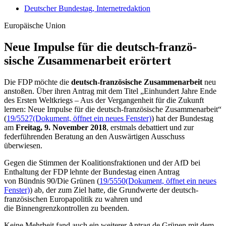
Deutscher Bundestag, Internetredaktion
Europäische Union
Neue Im­pulse für die deutsch-fran­zö­
sische Zu­sammen­arbeit erörtert
Die FDP möchte die
deutsch-französische Zusammenarbeit
neu
anstoßen. Über ihren Antrag mit dem Titel „Einhundert Jahre Ende
des Ersten Weltkriegs – Aus der Vergangenheit für die Zukunft
lernen: Neue Impulse für die deutsch-französische Zusammenarbeit“
(
19/5527
(Dokument, öffnet ein neues Fenster)
) hat der Bundestag
am
Freitag, 9. November 2018
, erstmals debattiert und zur
federführenden Beratung an den Auswärtigen Ausschuss
überwiesen.
Gegen die Stimmen der Koalitionsfraktionen und der AfD bei
Enthaltung der FDP lehnte der Bundestag einen Antrag
von Bündnis 90/Die Grünen (
19/5550
(Dokument, öffnet ein neues
Fenster)
) ab, der zum Ziel hatte, die Grundwerte der deutsch-
französischen Europapolitik zu wahren und
die Binnengrenzkontrollen zu beenden.
Keine Mehrheit fand auch ein weiterer Antrag de Grünen mit dem