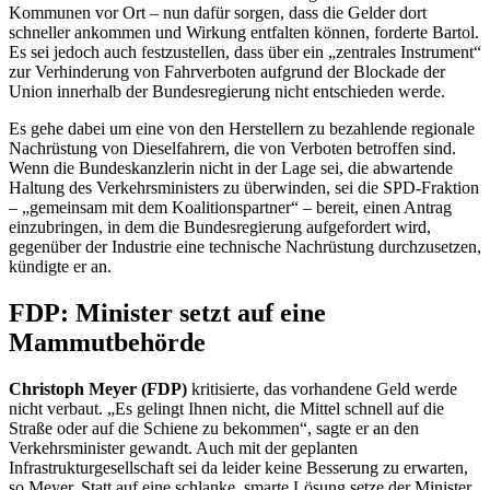
Kommunen vor Ort – nun dafür sorgen, dass die Gelder dort
schneller ankommen und Wirkung entfalten können, forderte Bartol.
Es sei jedoch auch festzustellen, dass über ein „zentrales Instrument“
zur Verhinderung von Fahrverboten aufgrund der Blockade der
Union innerhalb der Bundesregierung nicht entschieden werde.
Es gehe dabei um eine von den Herstellern zu bezahlende regionale
Nachrüstung von Dieselfahrern, die von Verboten betroffen sind.
Wenn die Bundeskanzlerin nicht in der Lage sei, die abwartende
Haltung des Verkehrsministers zu überwinden, sei die SPD-Fraktion
– „gemeinsam mit dem Koalitionspartner“ – bereit, einen Antrag
einzubringen, in dem die Bundesregierung aufgefordert wird,
gegenüber der Industrie eine technische Nachrüstung durchzusetzen,
kündigte er an.
FDP: Minister setzt auf eine
Mammutbehörde
Christoph Meyer (FDP)
kritisierte, das vorhandene Geld werde
nicht verbaut. „Es gelingt Ihnen nicht, die Mittel schnell auf die
Straße oder auf die Schiene zu bekommen“, sagte er an den
Verkehrsminister gewandt. Auch mit der geplanten
Infrastrukturgesellschaft sei da leider keine Besserung zu erwarten,
so Meyer. Statt auf eine schlanke, smarte Lösung setze der Minister