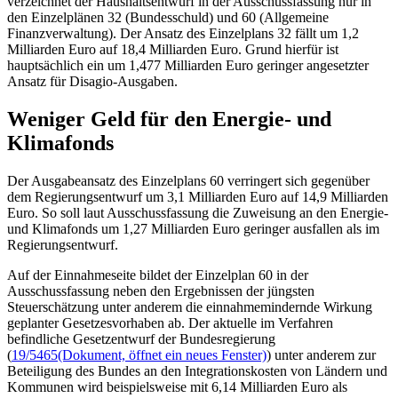
verzeichnet der Haushaltsentwurf in der Ausschussfassung nur in
den Einzelplänen 32 (Bundesschuld) und 60 (Allgemeine
Finanzverwaltung). Der Ansatz des Einzelplans 32 fällt um 1,2
Milliarden Euro auf 18,4 Milliarden Euro. Grund hierfür ist
hauptsächlich ein um 1,477 Milliarden Euro geringer angesetzter
Ansatz für Disagio-Ausgaben.
Weniger Geld für den Energie- und
Klimafonds
Der Ausgabeansatz des Einzelplans 60 verringert sich gegenüber
dem Regierungsentwurf um 3,1 Milliarden Euro auf 14,9 Milliarden
Euro. So soll laut Ausschussfassung die Zuweisung an den Energie-
und Klimafonds um 1,27 Milliarden Euro geringer ausfallen als im
Regierungsentwurf.
Auf der Einnahmeseite bildet der Einzelplan 60 in der
Ausschussfassung neben den Ergebnissen der jüngsten
Steuerschätzung unter anderem die einnahmemindernde Wirkung
geplanter Gesetzesvorhaben ab. Der aktuelle im Verfahren
befindliche Gesetzentwurf der Bundesregierung
(
19/5465
(Dokument, öffnet ein neues Fenster)
) unter anderem zur
Beteiligung des Bundes an den Integrationskosten von Ländern und
Kommunen wird beispielsweise mit 6,14 Milliarden Euro als