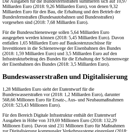
Die Ausgaben für die Bundesfernstraßen summieren sich auf 10,97
Milliarden Euro (2018: 9,26 Milliarden Euro), von denen 9,32
Milliarden Euro für den Bau, die Erhaltung und den Betrieb der
Bundesfernstraßen (Bundesautobahnen und Bundesstraßen)
vorgesehen sind (2018: 7,68 Milliarden Euro).
Für die Bundesschienenwege sollen 5,64 Milliarden Euro
ausgegeben werden können (2018: 5,45 Milliarden Euro). Davon
entfallen 1,65 Milliarden Euro auf Baukostenzuschüsse für
Investitionen in die Schienenwege der Eisenbahnen des Bundes
(2018: 1,59 Milliarden Euro) und 3,5 Milliarden Euro auf den
Infrastrukturbeitrag des Bundes für die Erhaltung der Schienenwege
der Eisenbahnen des Bundes (2018: 3,5 Milliarden Euro).
Bundeswasserstraßen und Digitalisierung
1,28 Milliarden Euro sieht der Etatentwurf für die
Bundeswasserstraßen vor (2018: 1,2 Milliarden Euro), darunter
568,66 Millionen Euro für Ersatz-, Aus- und Neubaumaßnahmen
(2018: 523,43 Millionen Euro).
Für den Bereich Digitale Infrastruktur enthält der Etatentwurf
Ausgaben in Höhe von 319,69 Millionen Euro (2018: 132,29
Millionen Euro). Davon sind 231 Millionen Euro für Maßnahmen
zur Digitalisierung kommunaler Verkehrssysteme eingeplant (2018: