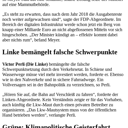
auf eine Mammutbehörde.
„Es steht zu erwarten, dass nach dem Jahr 2018 die Ausgabenreste
noch weiter aufgewachsen sind“, sagte der FDP-Abgeordnete. Im
Bereich der digitalen Infrastruktur werde schon jetzt ein Berg von
knapp einer Milliarde Euro an nicht abgeflossenen Mitteln vor sich
hingeschoben. „Der Minister kündigt an – effektiv kommt dabei
aber nichts rum“, befand Meyer.
Linke bemängelt falsche Schwerpunkte
Victor Perli (Die Linke)
bemängelte die falsche
Schwerpunktsetzung durch den Verkehrsetat. In Schiene und
Wasserwege müsse viel mehr investiert werden, forderte er. Ebenso
wie in den Nahverkehr und in sichere Fahrradwege. Ein
Vollversagen sei in der Bahnpolitik zu verzeichnen, so Perli.
„Hören Sie auf, die Bahn auf Verschleiß zu fahren“, forderte der
Linken-Abgeordnete. Kein Verständnis zeigte er für das Vorhaben,
auch künftig die Lkw-Maut durch einen privaten Betreiber zu
organisieren. „Das Lkw-Mautsystem muss von der öffentlichen
Hand betrieben werden“, verlangte Perli.
Grüne: Klimapolitische Geisterfahrt