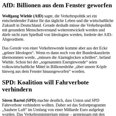
AfD: Billionen aus dem Fenster geworfen
Wolfgang Wiehle (AfD)
sagte, die Verkehrspolitik sei ein
entscheidender Faktor für das tägliche Leben und die wirtschaftliche
Zukunft in Deutschland. Gerade deshalb müsse die Verkehrspolitik
mit gesundem Menschenverstand weiterentwickelt werden und
dürfe nicht zum Spielball von Ideologien werden, forderte der AfD-
Abgeordnete.
Das Gerede von einer Verkehrswende komme aber aus der Ecke
„grüner Ideologen“. Wenn es dann noch von der Bundeskanzlerin
übernommen werde, „müssen die Alarmglocken schrillen“, befand
Wiehle. Schon bei der „sogenannten Energiewende“ seien
volkswirtschaftliche Mittel in Billionenhöhe „über unsere Köpfe
hinweg aus dem Fenster hinausgeworfen“ worden.
SPD: Koalition will Fahrverbote
verhindern
Sören Bartol (SPD)
machte deutlich, dass Union und SPD
Fahrverbote verhindern wollten. Daher sei das Sofortprogramm
„Saubere Luft“ im Umfang von einer Milliarde Euro aufgelegt
worden. Das Verkehrsministerium müsse – gemeinsam mit den