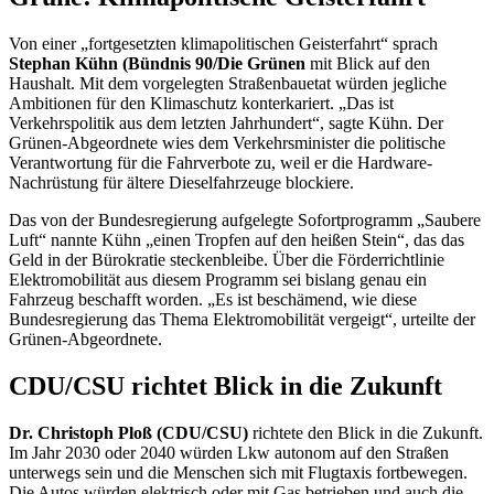
Von einer „fortgesetzten klimapolitischen Geisterfahrt“ sprach
Stephan Kühn (Bündnis 90/Die Grünen
mit Blick auf den
Haushalt. Mit dem vorgelegten Straßenbauetat würden jegliche
Ambitionen für den Klimaschutz konterkariert. „Das ist
Verkehrspolitik aus dem letzten Jahrhundert“, sagte Kühn. Der
Grünen-Abgeordnete wies dem Verkehrsminister die politische
Verantwortung für die Fahrverbote zu, weil er die
Hardware
-
Nachrüstung für ältere Dieselfahrzeuge blockiere.
Das von der Bundesregierung aufgelegte Sofortprogramm „Saubere
Luft“ nannte Kühn „einen Tropfen auf den heißen Stein“, das das
Geld in der Bürokratie steckenbleibe. Über die Förderrichtlinie
Elektromobilität aus diesem Programm sei bislang genau ein
Fahrzeug beschafft worden. „Es ist beschämend, wie diese
Bundesregierung das Thema Elektromobilität vergeigt“, urteilte der
Grünen-Abgeordnete.
CDU/CSU richtet Blick in die Zukunft
Dr. Christoph Ploß (CDU/CSU)
richtete den Blick in die Zukunft.
Im Jahr 2030 oder 2040 würden Lkw autonom auf den Straßen
unterwegs sein und die Menschen sich mit Flugtaxis fortbewegen.
Die Autos würden elektrisch oder mit Gas betrieben und auch die