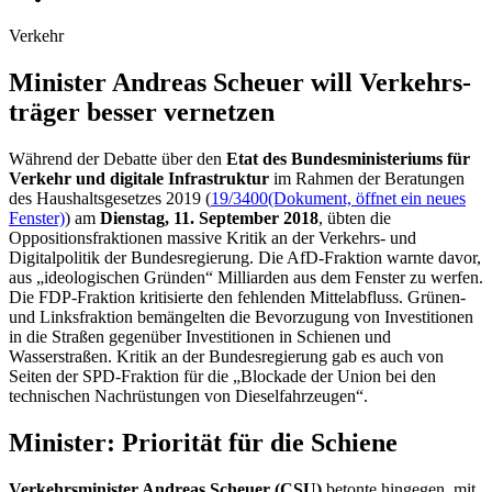
Verkehr
Minister Andreas Scheuer will Ver­kehrs­
träger bes­ser vernet­zen
Während der Debatte über den
Etat
des Bundesministeriums für
Verkehr und digitale Infrastruktur
im Rahmen der Beratungen
des Haushaltsgesetzes 2019 (
19/3400
(Dokument, öffnet ein neues
Fenster)
) am
Dienstag, 11. September 2018
, übten die
Oppositionsfraktionen massive Kritik an der Verkehrs- und
Digitalpolitik der Bundesregierung. Die AfD-Fraktion warnte davor,
aus „ideologischen Gründen“ Milliarden aus dem Fenster zu werfen.
Die FDP-Fraktion kritisierte den fehlenden Mittelabfluss. Grünen-
und Linksfraktion bemängelten die Bevorzugung von Investitionen
in die Straßen gegenüber Investitionen in Schienen und
Wasserstraßen. Kritik an der Bundesregierung gab es auch von
Seiten der SPD-Fraktion für die „Blockade der Union bei den
technischen Nachrüstungen von Dieselfahrzeugen“.
Minister: Priorität für die Schiene
Verkehrsminister Andreas Scheuer (CSU)
betonte hingegen, mit