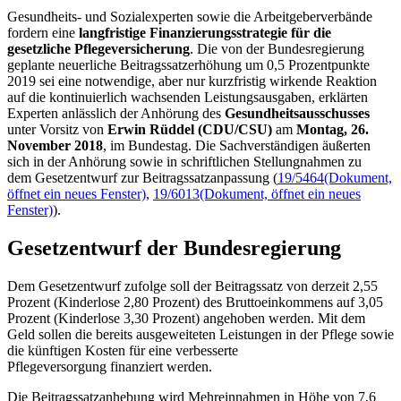
Gesundheits- und Sozialexperten sowie die Arbeitgeberverbände
fordern eine
langfristige Finanzierungsstrategie für die
gesetzliche Pflegeversicherung
. Die von der Bundesregierung
geplante neuerliche Beitragssatzerhöhung um 0,5 Prozentpunkte
2019 sei eine notwendige, aber nur kurzfristig wirkende Reaktion
auf die kontinuierlich wachsenden Leistungsausgaben, erklärten
Experten anlässlich der Anhörung des
Gesundheitsausschusses
unter Vorsitz von
Erwin Rüddel (CDU/CSU)
am
Montag, 26.
November 2018
, im Bundestag. Die Sachverständigen äußerten
sich in der Anhörung sowie in schriftlichen Stellungnahmen zu
dem Gesetzentwurf zur Beitragssatzanpassung (
19/5464
(Dokument,
öffnet ein neues Fenster)
,
19/6013
(Dokument, öffnet ein neues
Fenster)
).
Gesetzentwurf der Bundesregierung
Dem Gesetzentwurf zufolge soll der Beitragssatz von derzeit 2,55
Prozent (Kinderlose 2,80 Prozent) des Bruttoeinkommens auf 3,05
Prozent (Kinderlose 3,30 Prozent) angehoben werden. Mit dem
Geld sollen die bereits ausgeweiteten Leistungen in der Pflege sowie
die künftigen Kosten für eine verbesserte
Pflegeversorgung finanziert werden.
Die Beitragssatzanhebung wird Mehreinnahmen in Höhe von 7,6