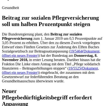
Gesundheit
Beitrag zur sozia­len Pfle­ge­ver­si­che­rung
soll um hal­ben Pro­zent­punkt steigen
Die Bundesregierung plant, den
Beitrag zur sozialen
Pflegeversicherung
zum 1. Januar 2019 um 0,5 Prozentpunkte auf
3,05 Prozent zu erhöhen. Über den zu diesem Zweck vorgelegten
Entwurf eines Fünften Gesetzes zur Änderung des Elften Buches
Sozialgesetzbuch zur Beitragssatzanpassung (
19/5464
(Dokument,
öffnet ein neues Fenster)
) hat der Bundestag am
Donnerstag, 8.
November 2018,
in erster Lesung beraten. Darüber hinaus hat die
Fraktion Die Linke einen Antrag mit dem Titel „Pflege solidarisch
finanzieren – Beitragserhöhungen stoppen“ (
19/5525
(Dokument,
öffnet ein neues Fenster)
) eingebracht, der zusammen mit dem
Gesetzentwurf zur federführenden Beratung an den
Gesundheitsausschuss überwiesen wurde.
Neuer
Pflegebedürftigkeitsbegriff erfordert
Anpassung