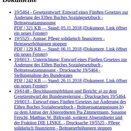
19/5464 - Gesetzentwurf: Entwurf eines Fünften Gesetzes zur
Änderung des Elften Buches Sozialgesetzbuch -
Beitragssatzanpassung
PDF
| 321 KB — Stand: 05.11.2018
(Dokument, Link öffnet
ein neues Fenster)
19/5525 - Antrag: Pflege solidarisch finanzieren -
Beitragserhöhungen stoppen
PDF
| 129 KB — Stand: 06.11.2018
(Dokument, Link öffnet
ein neues Fenster)
19/6013 - Unterrichtung: Entwurf eines Fünften Gesetzes zur
Änderung des Elften Buches Sozialgesetzbuch -
Beitragssatzanpassung - Drucksache 19/5464 -
Stellungnahme des Bundesrates
PDF
| 242 KB — Stand: 26.11.2018
(Dokument, Link öffnet
ein neues Fenster)
19/6148 - Beschlussempfehlung und Bericht: a) zu dem
Gesetzentwurf der Bundesregierung - Drucksachen 19/5464,
19/6013 - Entwurf eines Fünften Gesetzes zur Änderung des
Elften Buches Sozialgesetzbuch - Beitragssatzanpassung b)
zu dem Antrag der Abgeordneten Pia Zimmermann, Susanne
Ferschl, Matthias W. Birkwald, weiterer Abgeordneter und
der Fraktion DIE LINKE. - Drucksache 19/5525 - Pflege
solidarisch finanzieren - Beitragserhöhungen stoppen