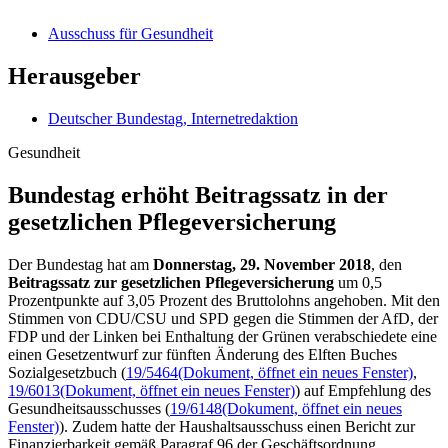
Ausschuss für Gesundheit
Herausgeber
Deutscher Bundestag, Internetredaktion
Gesundheit
Bundestag erhöht Beitrags­satz in der
gesetz­lichen Pflege­ver­sicherung
Der Bundestag hat am
Donnerstag, 29. November 2018
, den
Beitragssatz zur gesetzlichen Pflegeversicherung
um 0,5
Prozentpunkte auf 3,05 Prozent des Bruttolohns angehoben. Mit den
Stimmen von CDU/CSU und SPD gegen die Stimmen der AfD, der
FDP und der Linken bei Enthaltung der Grünen verabschiedete eine
einen Gesetzentwurf zur fünften Änderung des Elften Buches
Sozialgesetzbuch (
19/5464
(Dokument, öffnet ein neues Fenster)
,
19/6013
(Dokument, öffnet ein neues Fenster)
) auf Empfehlung des
Gesundheitsausschusses (
19/6148
(Dokument, öffnet ein neues
Fenster)
). Zudem hatte der Haushaltsausschuss einen Bericht zur
Finanzierbarkeit gemäß Paragraf 96 der Geschäftsordnung