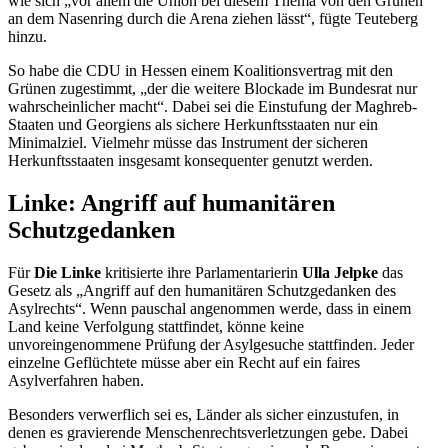
wie sich „vor allem die Union bei diesem Thema von den Grünen
an dem Nasenring durch die Arena ziehen lässt“, fügte Teuteberg
hinzu.
So habe die CDU in Hessen einem Koalitionsvertrag mit den
Grünen zugestimmt, „der die weitere Blockade im Bundesrat nur
wahrscheinlicher macht“. Dabei sei die Einstufung der Maghreb-
Staaten und Georgiens als sichere Herkunftsstaaten nur ein
Minimalziel. Vielmehr müsse das Instrument der sicheren
Herkunftsstaaten insgesamt konsequenter genutzt werden.
Linke: Angriff auf humanitären
Schutzgedanken
Für
Die Linke
kritisierte ihre Parlamentarierin
Ulla Jelpke
das
Gesetz als „Angriff auf den humanitären Schutzgedanken des
Asylrechts“. Wenn pauschal angenommen werde, dass in einem
Land keine Verfolgung stattfindet, könne keine
unvoreingenommene Prüfung der Asylgesuche stattfinden. Jeder
einzelne Geflüchtete müsse aber ein Recht auf ein faires
Asylverfahren haben.
Besonders verwerflich sei es, Länder als sicher einzustufen, in
denen es gravierende Menschenrechtsverletzungen gebe. Dabei