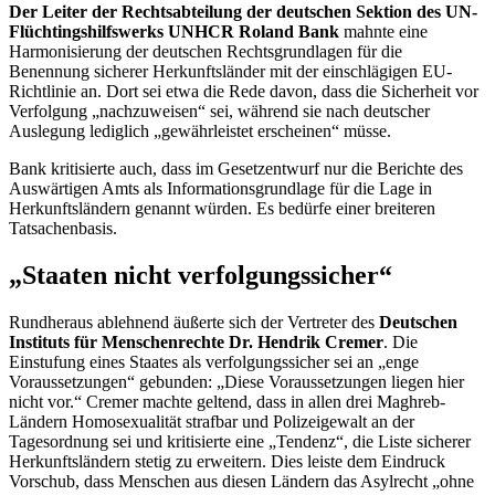
Der Leiter der Rechtsabteilung der deutschen Sektion des UN-
Flüchtingshilfswerks UNHCR Roland Bank
mahnte eine
Harmonisierung der deutschen Rechtsgrundlagen für die
Benennung sicherer Herkunftsländer mit der einschlägigen EU-
Richtlinie an. Dort sei etwa die Rede davon, dass die Sicherheit vor
Verfolgung „nachzuweisen“ sei, während sie nach deutscher
Auslegung lediglich „gewährleistet erscheinen“ müsse.
Bank kritisierte auch, dass im Gesetzentwurf nur die Berichte des
Auswärtigen Amts als Informationsgrundlage für die Lage in
Herkunftsländern genannt würden. Es bedürfe einer breiteren
Tatsachenbasis.
„Staaten nicht verfolgungssicher“
Rundheraus ablehnend äußerte sich der Vertreter des
Deutschen
Instituts für Menschenrechte Dr. Hendrik Cremer
. Die
Einstufung eines Staates als verfolgungssicher sei an „enge
Voraussetzungen“ gebunden: „Diese Voraussetzungen liegen hier
nicht vor.“ Cremer machte geltend, dass in allen drei Maghreb-
Ländern Homosexualität strafbar und Polizeigewalt an der
Tagesordnung sei und kritisierte eine „Tendenz“, die Liste sicherer
Herkunftsländern stetig zu erweitern. Dies leiste dem Eindruck
Vorschub, dass Menschen aus diesen Ländern das Asylrecht „ohne