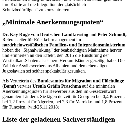
ihre Kräfte auf die Integration der „tatsächlich
Schutzbedürftigen“ zu konzentrieren.
„Minimale Anerkennungsquoten“
Dr. Kay Ruge
vom
Deutschen Landkreistag
und
Peter Schmidt,
Referatsleiter für Rückkehrmanagement im
nordrheinwestfälischen Familien- und Integrationsministerium
,
hoben die „Signalwirkung“ der beabsichtigten Maßnahme hervor
und erinnerten an den Effekt, den 2015 die Einstufung der
Westbalkan-Staaten als sichere Herkunftsländer gezeitigt habe. Die
Zahl der Asylbewerber aus Albanien und dem ehemaligen
Jugoslawien sei seither spektakulär gesunken.
Als Vertreterin des
Bundesamtes für Migration und Flüchtlinge
(Bamf)
verwies
Ursula Gräfin Praschma
auf die minimalen
Anerkennungsquoten für Bewerber aus den im Gesetzentwurf
genannten Ländern. Sie lägen derzeit für Georgien bei 0,4 Prozent,
bei 1,2 Prozent für Algerien, bei 2,3 für Marokko und 1,8 Prozent
für Tunesien. (wid/26.11.2018)
Liste der geladenen Sachverständigen