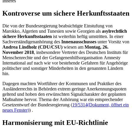
Inneres
Kontroverse um si­chere Herkunfts­staaten
Die von der Bundesregierung beabsichtigte Einstufung von
Marokko, Algerien und Tunesien sowie Georgien als
asylrechtlich
sichere Herkunftsstaaten
ist weiterhin heftig umstritten. In einer
Sachverständigenanhörung des
Innenausschusses
unter Vorsitz von
Andrea Lindholz (CDU/CSU)
wiesen am
Montag, 26.
November 2018
, insbesondere Vertreter des Deutschen Instituts für
Menschenrechte und der Gefangenenhilfsorganisation
Amnesty
International
auf nach wie vor bestehende Gefahren für Angehörige
politischer und sonstiger Minderheiten in den genannten Ländern
hin.
Dagegen machten Wortführer der Kommunen und Praktiker des
Ausländerrechts in Behörden extrem geringe Anerkennungsquoten
geltend und hoben den erwünschten Signalcharakter der geplanten
Maßnahme hervor. Thema der Anhörung war ein entsprechender
Gesetzentwurf der Bundesregierung (
19/5314
(Dokument, öffnet ein
neues Fenster)
) .
Harmonisierung mit EU-Richtlinie