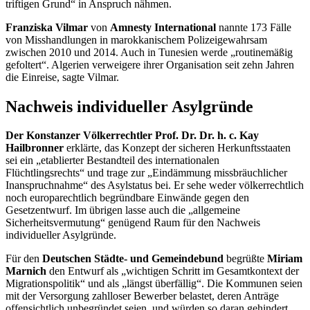
triftigen Grund“ in Anspruch nähmen.
Franziska Vilmar
von
Amnesty International
nannte 173 Fälle
von Misshandlungen in marokkanischem Polizeigewahrsam
zwischen 2010 und 2014. Auch in Tunesien werde „routinemäßig
gefoltert“. Algerien verweigere ihrer Organisation seit zehn Jahren
die Einreise, sagte Vilmar.
Nachweis individueller Asylgründe
Der Konstanzer Völkerrechtler Prof. Dr. Dr. h. c. Kay
Hailbronner
erklärte, das Konzept der sicheren Herkunftsstaaten
sei ein „etablierter Bestandteil des internationalen
Flüchtlingsrechts“ und trage zur „Eindämmung missbräuchlicher
Inanspruchnahme“ des Asylstatus bei. Er sehe weder völkerrechtlich
noch europarechtlich begründbare Einwände gegen den
Gesetzentwurf. Im übrigen lasse auch die „allgemeine
Sicherheitsvermutung“ genügend Raum für den Nachweis
individueller Asylgründe.
Für den
Deutschen Städte- und Gemeindebund
begrüßte
Miriam
Marnich
den Entwurf als „wichtigen Schritt im Gesamtkontext der
Migrationspolitik“ und als „längst überfällig“. Die Kommunen seien
mit der Versorgung zahlloser Bewerber belastet, deren Anträge
offensichtlich unbegründet seien, und würden so daran gehindert,