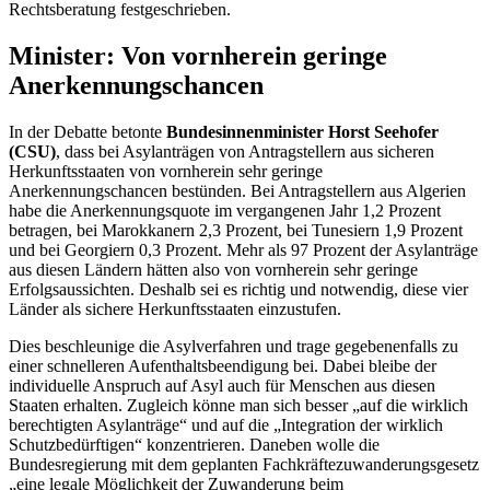
Rechtsberatung festgeschrieben.
Minister: Von vornherein geringe
Anerkennungschancen
In der Debatte betonte
Bundesinnenminister Horst Seehofer
(CSU)
, dass bei Asylanträgen von Antragstellern aus sicheren
Herkunftsstaaten von vornherein sehr geringe
Anerkennungschancen bestünden. Bei Antragstellern aus Algerien
habe die Anerkennungsquote im vergangenen Jahr 1,2 Prozent
betragen, bei Marokkanern 2,3 Prozent, bei Tunesiern 1,9 Prozent
und bei Georgiern 0,3 Prozent. Mehr als 97 Prozent der Asylanträge
aus diesen Ländern hätten also von vornherein sehr geringe
Erfolgsaussichten. Deshalb sei es richtig und notwendig, diese vier
Länder als sichere Herkunftsstaaten einzustufen.
Dies beschleunige die Asylverfahren und trage gegebenenfalls zu
einer schnelleren Aufenthaltsbeendigung bei. Dabei bleibe der
individuelle Anspruch auf Asyl auch für Menschen aus diesen
Staaten erhalten. Zugleich könne man sich besser „auf die wirklich
berechtigten Asylanträge“ und auf die „Integration der wirklich
Schutzbedürftigen“ konzentrieren. Daneben wolle die
Bundesregierung mit dem geplanten Fachkräftezuwanderungsgesetz
„eine legale Möglichkeit der Zuwanderung beim