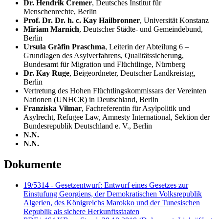
Dr. Hendrik Cremer
, Deutsches Institut für
Menschenrechte, Berlin
Prof. Dr. Dr. h. c. Kay Hailbronner
, Universität Konstanz
Miriam Marnich
, Deutscher Städte- und Gemeindebund,
Berlin
Ursula Gräfin Praschma
, Leiterin der Abteilung 6 –
Grundlagen des Asylverfahrens, Qualitätssicherung,
Bundesamt für Migration und Flüchtlinge, Nürnberg
Dr. Kay Ruge
, Beigeordneter, Deutscher Landkreistag,
Berlin
Vertretung des Hohen Flüchtlingskommissars der Vereinten
Nationen (UNHCR) in Deutschland, Berlin
Franziska Vilmar
, Fachreferentin für Asylpolitik und
Asylrecht,
Refugee Law, Amnesty International,
Sektion der
Bundesrepublik Deutschland e. V., Berlin
N.N.
N.N.
Dokumente
19/5314 - Gesetzentwurf: Entwurf eines Gesetzes zur
Einstufung Georgiens, der Demokratischen Volksrepublik
Algerien, des Königreichs Marokko und der Tunesischen
Republik als sichere Herkunftsstaaten