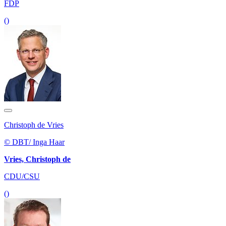
FDP
()
Christoph de Vries
© DBT/ Inga Haar
Vries, Christoph de
CDU/CSU
()