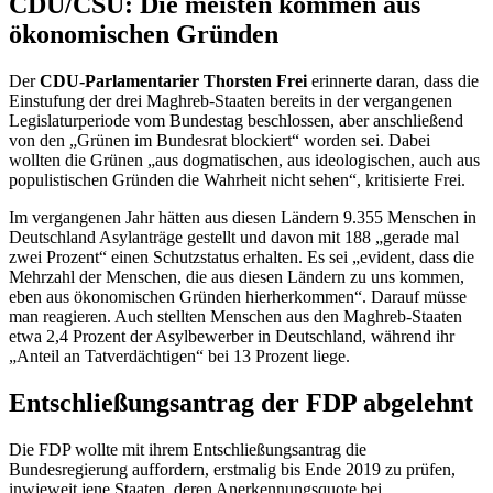
CDU/CSU: Die meisten kommen aus
ökonomischen Gründen
Der
CDU-Parlamentarier Thorsten Frei
erinnerte daran, dass die
Einstufung der drei Maghreb-Staaten bereits in der vergangenen
Legislaturperiode vom Bundestag beschlossen, aber anschließend
von den „Grünen im Bundesrat blockiert“ worden sei. Dabei
wollten die Grünen „aus dogmatischen, aus ideologischen, auch aus
populistischen Gründen die Wahrheit nicht sehen“, kritisierte Frei.
Im vergangenen Jahr hätten aus diesen Ländern 9.355 Menschen in
Deutschland Asylanträge gestellt und davon mit 188 „gerade mal
zwei Prozent“ einen Schutzstatus erhalten. Es sei „evident, dass die
Mehrzahl der Menschen, die aus diesen Ländern zu uns kommen,
eben aus ökonomischen Gründen hierherkommen“. Darauf müsse
man reagieren. Auch stellten Menschen aus den Maghreb-Staaten
etwa 2,4 Prozent der Asylbewerber in Deutschland, während ihr
„Anteil an Tatverdächtigen“ bei 13 Prozent liege.
Entschließungsantrag der FDP abgelehnt
Die FDP wollte mit ihrem Entschließungsantrag die
Bundesregierung auffordern, erstmalig bis Ende 2019 zu prüfen,
inwieweit jene Staaten, deren Anerkennungsquote bei