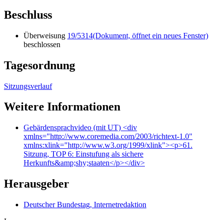
Beschluss
Überweisung
19/5314
(Dokument, öffnet ein neues Fenster)
beschlossen
Tagesordnung
Sitzungsverlauf
Weitere Informationen
Gebärdensprachvideo (mit UT)
<div
xmlns="http://www.coremedia.com/2003/richtext-1.0"
xmlns:xlink="http://www.w3.org/1999/xlink"><p>61.
Sitzung, TOP 6: Einstufung als sichere
Herkunfts&amp;shy;staaten</p></div>
Herausgeber
Deutscher Bundestag, Internetredaktion