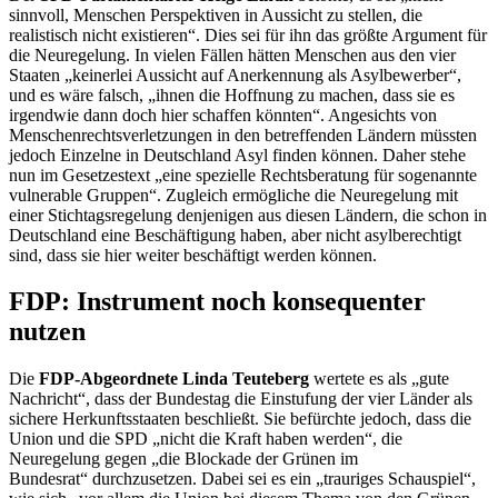
sinnvoll, Menschen Perspektiven in Aussicht zu stellen, die
realistisch nicht existieren“. Dies sei für ihn das größte Argument für
die Neuregelung. In vielen Fällen hätten Menschen aus den vier
Staaten „keinerlei Aussicht auf Anerkennung als Asylbewerber“,
und es wäre falsch, „ihnen die Hoffnung zu machen, dass sie es
irgendwie dann doch hier schaffen könnten“. Angesichts von
Menschenrechtsverletzungen in den betreffenden Ländern müssten
jedoch Einzelne in Deutschland Asyl finden können. Daher stehe
nun im Gesetzestext „eine spezielle Rechtsberatung für sogenannte
vulnerable Gruppen“. Zugleich ermögliche die Neuregelung mit
einer Stichtagsregelung denjenigen aus diesen Ländern, die schon in
Deutschland eine Beschäftigung haben, aber nicht asylberechtigt
sind, dass sie hier weiter beschäftigt werden können.
FDP: Instrument noch konsequenter
nutzen
Die
FDP-Abgeordnete Linda Teuteberg
wertete es als „gute
Nachricht“, dass der Bundestag die Einstufung der vier Länder als
sichere Herkunftsstaaten beschließt. Sie befürchte jedoch, dass die
Union und die SPD „nicht die Kraft haben werden“, die
Neuregelung gegen „die Blockade der Grünen im
Bundesrat“ durchzusetzen. Dabei sei es ein „trauriges Schauspiel“,