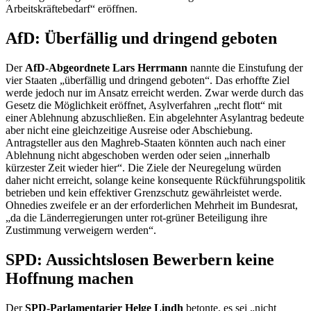
Arbeitskräftebedarf“ eröffnen.
AfD: Überfällig und dringend geboten
Der
AfD-Abgeordnete Lars Herrmann
nannte die Einstufung der
vier Staaten „überfällig und dringend geboten“. Das erhoffte Ziel
werde jedoch nur im Ansatz erreicht werden. Zwar werde durch das
Gesetz die Möglichkeit eröffnet, Asylverfahren „recht flott“ mit
einer Ablehnung abzuschließen. Ein abgelehnter Asylantrag bedeute
aber nicht eine gleichzeitige Ausreise oder Abschiebung.
Antragsteller aus den Maghreb-Staaten könnten auch nach einer
Ablehnung nicht abgeschoben werden oder seien „innerhalb
kürzester Zeit wieder hier“. Die Ziele der Neuregelung würden
daher nicht erreicht, solange keine konsequente Rückführungspolitik
betrieben und kein effektiver Grenzschutz gewährleistet werde.
Ohnedies zweifele er an der erforderlichen Mehrheit im Bundesrat,
„da die Länderregierungen unter rot-grüner Beteiligung ihre
Zustimmung verweigern werden“.
SPD: Aussichtslosen Bewerbern keine
Hoffnung machen
Der
SPD-Parlamentarier Helge Lindh
betonte, es sei „nicht