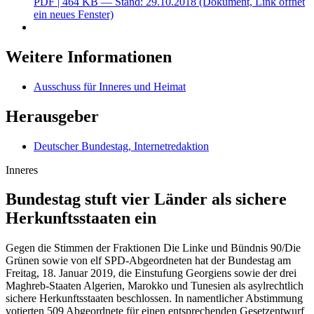
PDF
| 464 KB — Stand: 29.10.2018
(Dokument, Link öffnet
ein neues Fenster)
Weitere Informationen
Ausschuss für Inneres und Heimat
Herausgeber
Deutscher Bundestag, Internetredaktion
Inneres
Bundestag stuft vier Länder als siche­re
Her­kunfts­staa­ten ein
Gegen die Stimmen der Fraktionen Die Linke und Bündnis 90/Die
Grünen sowie von elf SPD-Abgeordneten hat der Bundestag am
Freitag, 18. Januar 2019, die Einstufung Georgiens sowie der drei
Maghreb-Staaten Algerien, Marokko und Tunesien als asylrechtlich
sichere Herkunftsstaaten beschlossen. In namentlicher Abstimmung
votierten 509 Abgeordnete für einen entsprechenden Gesetzentwurf