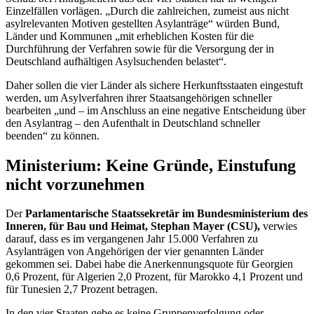
Einzelfällen vorlägen. „Durch die zahlreichen, zumeist aus nicht
asylrelevanten Motiven gestellten Asylanträge“ würden Bund,
Länder und Kommunen „mit erheblichen Kosten für die
Durchführung der Verfahren sowie für die Versorgung der in
Deutschland aufhältigen Asylsuchenden belastet“.
Daher sollen die vier Länder als sichere Herkunftsstaaten eingestuft
werden, um Asylverfahren ihrer Staatsangehörigen schneller
bearbeiten „und – im Anschluss an eine negative Entscheidung über
den Asylantrag – den Aufenthalt in Deutschland schneller
beenden“ zu können.
Ministerium: Keine Gründe, Einstufung
nicht vorzunehmen
Der
Parlamentarische Staatssekretär im Bundesministerium des
Inneren, für Bau und Heimat, Stephan Mayer (CSU),
verwies
darauf, dass es im vergangenen Jahr 15.000 Verfahren zu
Asylanträgen von Angehörigen der vier genannten Länder
gekommen sei. Dabei habe die Anerkennungsquote für Georgien
0,6 Prozent, für Algerien 2,0 Prozent, für Marokko 4,1 Prozent und
für Tunesien 2,7 Prozent betragen.
In den vier Staaten gebe es keine Gruppenverfolgung oder