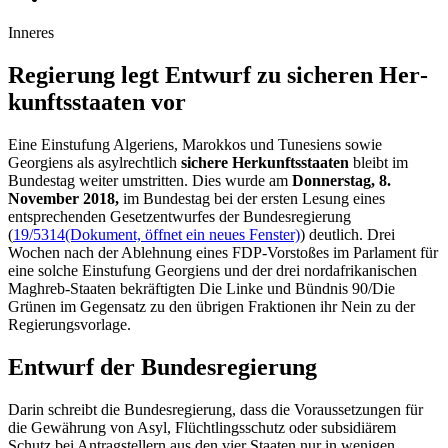
Inneres
Regierung legt Ent­wurf zu siche­ren Her­
kunfts­staaten vor
Eine Einstufung Algeriens, Marokkos und Tunesiens sowie
Georgiens als asylrechtlich
sichere Herkunftsstaaten
bleibt im
Bundestag weiter umstritten. Dies wurde am
Donnerstag, 8.
November 2018,
im Bundestag bei der ersten Lesung eines
entsprechenden Gesetzentwurfes der Bundesregierung
(
19/5314
(Dokument, öffnet ein neues Fenster)
) deutlich. Drei
Wochen nach der Ablehnung eines FDP-Vorstoßes im Parlament für
eine solche Einstufung Georgiens und der drei nordafrikanischen
Maghreb-Staaten bekräftigten Die Linke und Bündnis 90/Die
Grünen im Gegensatz zu den übrigen Fraktionen ihr Nein zu der
Regierungsvorlage.
Entwurf der Bundesregierung
Darin schreibt die Bundesregierung, dass die Voraussetzungen für
die Gewährung von Asyl, Flüchtlingsschutz oder subsidiärem
Schutz bei Antragstellern aus den vier Staaten nur in wenigen