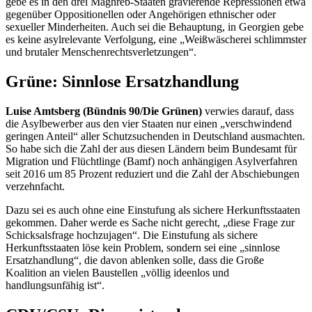
gebe es in den drei Maghreb-Staaten gravierende Repressionen etwa
gegenüber Oppositionellen oder Angehörigen ethnischer oder
sexueller Minderheiten. Auch sei die Behauptung, in Georgien gebe
es keine asylrelevante Verfolgung, eine „Weißwäscherei schlimmster
und brutaler Menschenrechtsverletzungen“.
Grüne: Sinnlose Ersatzhandlung
Luise Amtsberg (Bündnis 90/Die Grünen)
verwies darauf, dass
die Asylbewerber aus den vier Staaten nur einen „verschwindend
geringen Anteil“ aller Schutzsuchenden in Deutschland ausmachten.
So habe sich die Zahl der aus diesen Ländern beim Bundesamt für
Migration und Flüchtlinge (Bamf) noch anhängigen Asylverfahren
seit 2016 um 85 Prozent reduziert und die Zahl der Abschiebungen
verzehnfacht.
Dazu sei es auch ohne eine Einstufung als sichere Herkunftsstaaten
gekommen. Daher werde es Sache nicht gerecht, „diese Frage zur
Schicksalsfrage hochzujagen“. Die Einstufung als sichere
Herkunftsstaaten löse kein Problem, sondern sei eine „sinnlose
Ersatzhandlung“, die davon ablenken solle, dass die Große
Koalition an vielen Baustellen „völlig ideenlos und
handlungsunfähig ist“.