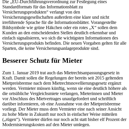
Die „EU-Durchführungsverordnung zur Festlegung eines
Standardformats für das Informationsblatt zu
Versicherungsprodukten“ verlangt von den
Versicherungsgesellschaften außerdem eine klare und nicht
irreführende Sprache für die Informationsblätter. Vorangestellte
Bildsymbole wie grüne Häkchen oder ein rotes „X“ sollen dem
Kunden an den entscheidenden Stellen deutlich erkennbar und
einfach signalisieren, wo sich die wichtigsten Informationen des
Versicherungsprodukts befinden. Die neuen Vorgaben gelten für alle
Sparten, die keine Versicherungsanlageprodukte sind.
Besserer Schutz für Mieter
Zum 1. Januar 2019 trat auch das Mietrechtsanpassungsgesetz in
Kraft. Damit sollen die Regelungen der bereits seit 2015 geltenden
Mietpreisbremse nach dem Mietrechtsnovellierungsgesetz ergänzt
werden. Vermieter müssen künftig, wenn sie eine deutlich höhere als
die ortsübliche Vergleichsmiete verlangen, Mieterinnen und Mieter
vor Abschluss des Mietvertrages unaufgefordert und schriftlich
darüber informieren, ob eine Ausnahme von der Mietpreisbremse
vorliegt. Der Mieter muss dem Vermieter eine nach seiner Ansicht
zu hohe Miete in Zukunft nur noch in einfacher Weise mitteilen
(„rügen“). Vermieter dürfen nur noch acht statt bisher elf Prozent der
Modernisierungskosten auf den Mieter umlegen.