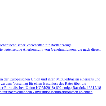
her technischer Vorschriften für Radfahrzeuge,
die gegenseitige Anerkennung von Genehmigungen, die nach diesen
n der Europäischen Union und ihren Mitgliedstaaten einerseits und
zu dem Vorschlag für einen Beschluss des Rates über die
 der Europäischen Union KOM(2018) 692 endg.; Ratsdok. 13312/18
 fair nachverhandeln - Investitionsschutzabkommen ablehnen