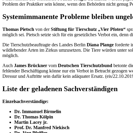
Problem der Praktiker sein könne, wenn den Behörden nicht genug Pe
Systemimmanente Probleme bleiben ungel
Thomas Pietsch
von der
Stiftung für Tierschutz „Vier Pfoten“
spr
möglich sei. Pietsch setzte sich für ein gesetzliches Verbot ein, den
Die Tierschutzbeauftragte des Landes Berlin
Diana Plange
forderte 
wildlebender Arten im Zirkus umzusetzen. Die Tiere würden unter sol
möglich.
Auch
James Brückner
vom
Deutschen Tierschutzbund
betonte d
fehlender Beschäftigung könne nur ein Verbot in Betracht gezogen w
Dressur und Auftritte sein dafür kein adäquater Ersatz. (eis/22.10.201
Liste der geladenen Sachverständigen
Einzelsachverständige:
Dr. Immanuel Birmelin
Dr. Thomas Kölpin
Martin Lacey jr.
Prof. Dr. Manfred Niekisch
Dr. Jörg Pfeiffer