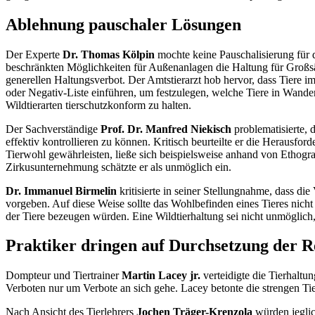
Ablehnung pauschaler Lösungen
Der Experte
Dr. Thomas Kölpin
mochte keine Pauschalisierung für d
beschränkten Möglichkeiten für Außenanlagen die Haltung für Großsäug
generellen Haltungsverbot. Der Amtstierarzt hob hervor, dass Tiere 
oder Negativ-Liste einführen, um festzulegen, welche Tiere in Wander
Wildtierarten tierschutzkonform zu halten.
Der Sachverständige
Prof. Dr. Manfred Niekisch
problematisierte, 
effektiv kontrollieren zu können. Kritisch beurteilte er die Herausf
Tierwohl gewährleisten, ließe sich beispielsweise anhand von Ethogra
Zirkusunternehmung schätzte er als unmöglich ein.
Dr. Immanuel Birmelin
kritisierte in seiner Stellungnahme, dass die
vorgeben. Auf diese Weise sollte das Wohlbefinden eines Tieres nich
der Tiere bezeugen würden. Eine Wildtierhaltung sei nicht unmöglic
Praktiker dringen auf Durchsetzung der R
Dompteur und Tiertrainer
Martin Lacey jr.
verteidigte die Tierhaltu
Verboten nur um Verbote an sich gehe.
Lacey
betonte die strengen Ti
Nach Ansicht des Tierlehrers
Jochen Träger-Krenzola
würden jeglic