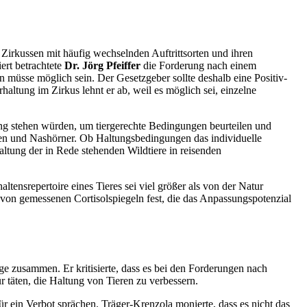
 Zirkussen mit häufig wechselnden Auftrittsorten und ihren
ert betrachtete
Dr. Jörg Pfeiffer
die Forderung nach einem
 müsse möglich sein. Der Gesetzgeber sollte deshalb eine Positiv-
altung im Zirkus lehnt er ab, weil es möglich sei, einzelne
ung stehen würden, um tiergerechte Bedingungen beurteilen und
affen und Nashörner. Ob Haltungsbedingungen das individuelle
altung der in Rede stehenden Wildtiere in reisenden
ltensrepertoire eines Tieres sei viel größer als von der Natur
 von gemessenen Cortisolspiegeln fest, die das Anpassungspotenzial
ege zusammen. Er kritisierte, dass es bei den Forderungen nach
 täten, die Haltung von Tieren zu verbessern.
ür ein Verbot sprächen. Träger-Krenzola monierte, dass es nicht das