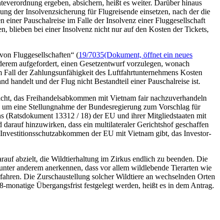
everordnung ergeben, absichern, heißt es weiter. Darüber hinaus
ung der Insolvenzsicherung für Flugreisende einsetzen, nach der die
einer Pauschalreise im Falle der Insolvenz einer Fluggesellschaft
en, blieben bei einer Insolvenz nicht nur auf den Kosten der Tickets,
von Fluggesellschaften“ (
19/7035
(Dokument, öffnet ein neues
nderem aufgefordert, einen Gesetzentwurf vorzulegen, wonach
m Fall der Zahlungsunfähigkeit des Luftfahrtunternehmens Kosten
d handelt und der Flug nicht Bestandteil einer Pauschalreise ist.
acht, das Freihandelsabkommen mit Vietnam fair nachzuverhandeln
es um eine Stellungnahme der Bundesregierung zum Vorschlag für
(Ratsdokument 13312 / 18) der EU und ihrer Mitgliedstaaten mit
arauf hinzuwirken, dass ein multilateraler Gerichtshof geschaffen
es Investitionsschutzabkommen der EU mit Vietnam gibt, das Investor-
arauf abzielt, die Wildtierhaltung im Zirkus endlich zu beenden. Die
unter anderem anerkennen, dass vor allem wildlebende Tierarten wie
fahren. Die Zurschaustellung solcher Wildtiere an wechselnden Orten
8-monatige Übergangsfrist festgelegt werden, heißt es in dem Antrag.