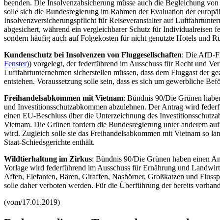
beenden. Die Insolvenzabsicherung müsse auch die Begleichung von E
solle sich die Bundesregierung im Rahmen der Evaluation der europäi
Insolvenzversicherungspflicht für Reiseveranstalter auf Luftfahrtunt
abgesichert, während ein vergleichbarer Schutz für Individualreisen fe
sondern häufig auch auf Folgekosten für nicht genutzte Hotels und Rü
Kundenschutz bei Insolvenzen von Fluggesellschaften
: Die AfD-F
Fenster)
) vorgelegt, der federführend im Ausschuss für Recht und Ve
Luftfahrtunternehmen sicherstellen müssen, dass dem Fluggast der ge
entstehen. Voraussetzung solle sein, dass es sich um gewerbliche Bef
Freihandelsabkommen mit Vietnam
: Bündnis 90/Die Grünen haben
und Investitionsschutzabkommen abzulehnen. Der Antrag wird federf
einen EU-Beschluss über die Unterzeichnung des Investitionsschut
Vietnam. Die Grünen fordern die Bundesregierung unter anderem auf,
wird. Zugleich solle sie das Freihandelsabkommen mit Vietnam so lang
Staat-Schiedsgerichte enthält.
Wildtierhaltung im Zirkus
: Bündnis 90/Die Grünen haben einen An
Vorlage wird federführend im Ausschuss für Ernährung und Landwirts
Affen, Elefanten, Bären, Giraffen, Nashörner, Großkatzen und Flussp
solle daher verboten werden. Für die Überführung der bereits vorhand
(vom/17.01.2019)