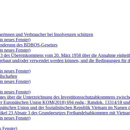
herinnen und Verbraucher bei Insolvenzen schützen
in neues Fenster)
r Änderung des BDBOS-Gesetzes
in neues Fenster)
n 3 des Übereinkommens vom 20. März 1958 über die Annahme einheitlic
ngebaut und/oder verwendet werden können, und die Bedingungen für 
in neues Fenster)
lschaften
in neues Fenster)
in neues Fenster)
ates über die Unterzeichnung des Investitionsschutzabkommens zwische
der Europäischen Union KOM(2018) 694 endg.; Ratsdok. 13314/18 und 
päischen Union und der Sozialistischen Republik Vietnam im Namen
ikel 23 Absatz 3 des Grundgesetzes Freihandelsabkommen mit Vietnam
in neues Fenster)
 Fenster)