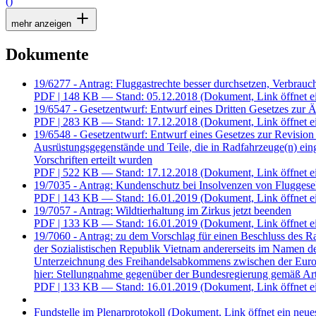
()
mehr anzeigen
Dokumente
19/6277 - Antrag: Fluggastrechte besser durchsetzen, Verbrauc
PDF
| 148 KB — Stand: 05.12.2018
(Dokument, Link öffnet e
19/6547 - Gesetzentwurf: Entwurf eines Dritten Gesetzes zu
PDF
| 283 KB — Stand: 17.12.2018
(Dokument, Link öffnet e
19/6548 - Gesetzentwurf: Entwurf eines Gesetzes zur Revisio
Ausrüstungsgegenstände und Teile, die in Radfahrzeuge(n) ei
Vorschriften erteilt wurden
PDF
| 522 KB — Stand: 17.12.2018
(Dokument, Link öffnet e
19/7035 - Antrag: Kundenschutz bei Insolvenzen von Fluggesel
PDF
| 143 KB — Stand: 16.01.2019
(Dokument, Link öffnet e
19/7057 - Antrag: Wildtierhaltung im Zirkus jetzt beenden
PDF
| 133 KB — Stand: 16.01.2019
(Dokument, Link öffnet e
19/7060 - Antrag: zu dem Vorschlag für einen Beschluss des R
der Sozialistischen Republik Vietnam andererseits im Namen 
Unterzeichnung des Freihandelsabkommens zwischen der Euro
hier: Stellungnahme gegenüber der Bundesregierung gemäß Art
PDF
| 133 KB — Stand: 16.01.2019
(Dokument, Link öffnet e
Fundstelle im Plenarprotokoll
(Dokument, Link öffnet ein neues