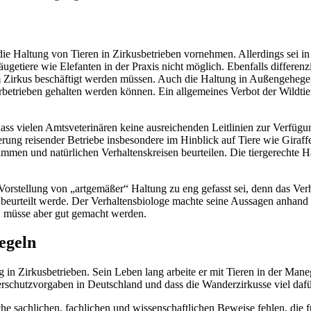
ie Haltung von Tieren in Zirkusbetrieben vornehmen. Allerdings sei in
etiere wie Elefanten in der Praxis nicht möglich. Ebenfalls differenzi
im Zirkus beschäftigt werden müssen. Auch die Haltung in Außengehegen
betrieben gehalten werden können. Ein allgemeines Verbot der Wildtierh
dass vielen Amtsveterinären keine ausreichenden Leitlinien zur Verfüg
orderung reisender Betriebe insbesondere im Hinblick auf Tiere wie Gir
mmen und natürlichen Verhaltenskreisen beurteilen. Die tiergerechte H
 Vorstellung von „artgemäßer“ Haltung zu eng gefasst sei, denn das Verha
t beurteilt werde. Der Verhaltensbiologe machte seine Aussagen anhand
h, müsse aber gut gemacht werden.
egeln
ng in Zirkusbetrieben. Sein Leben lang arbeite er mit Tieren in der Man
erschutzvorgaben in Deutschland und dass die Wanderzirkusse viel dafür
he sachlichen, fachlichen und wissenschaftlichen Beweise fehlen, die f