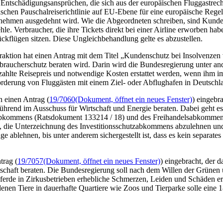
ntschädigungsansprüchen, die sich aus der europäischen Fluggastrecht
schen Pauschalreiserichtlinie auf EU-Ebene für eine europäische Regel
ernehmen ausgedehnt wird. Wie die Abgeordneten schreiben, sind Kunden 
hle. Verbraucher, die ihre Tickets direkt bei einer Airline erworben hab
ckflügen sitzen. Diese Ungleichbehandlung gelte es abzustellen.
raktion hat einen Antrag mit dem Titel „Kundenschutz bei Insolvenzen 
rbraucherschutz beraten wird. Darin wird die Bundesregierung unter a
zahlte Reisepreis und notwendige Kosten erstattet werden, wenn ihm i
örderung von Fluggästen mit einem Ziel- oder Abflughafen in Deutschlan
 einen Antrag (
19/7060
(Dokument, öffnet ein neues Fenster)
) eingebr
ührend im Ausschuss für Wirtschaft und Energie beraten. Dabei geht 
zabkommens (Ratsdokument 133214 / 18) und des Freihandelsabkommens 
 die Unterzeichnung des Investitionsschutzabkommens abzulehnen und d
e ablehnen, bis unter anderem sichergestellt ist, dass es kein separat
trag (
19/7057
(Dokument, öffnet ein neues Fenster)
) eingebracht, der d
chaft beraten. Die Bundesregierung soll nach dem Willen der Grünen 
ferde in Zirkusbetrieben erhebliche Schmerzen, Leiden und Schäden er
enen Tiere in dauerhafte Quartiere wie Zoos und Tierparke solle eine 1