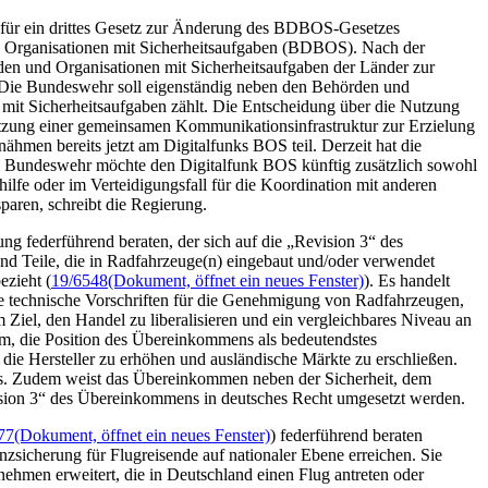
 für ein drittes Gesetz zur Änderung des BDBOS-Gesetzes
und Organisationen mit Sicherheitsaufgaben (BDBOS). Nach der
en und Organisationen mit Sicherheitsaufgaben der Länder zur
 Die Bundeswehr soll eigenständig neben den Behörden und
 mit Sicherheitsaufgaben zählt. Die Entscheidung über die Nutzung
utzung einer gemeinsamen Kommunikationsinfrastruktur zur Erzielung
men bereits jetzt am Digitalfunks BOS teil. Derzeit hat die
ie Bundeswehr möchte den Digitalfunk BOS künftig zusätzlich sowohl
lfe oder im Verteidigungsfall für die Koordination mit anderen
paren, schreibt die Regierung.
ung federführend beraten, der sich auf die „Revision 3“ des
d Teile, die in Radfahrzeuge(n) eingebaut und/oder verwendet
ezieht (
19/6548
(Dokument, öffnet ein neues Fenster)
). Es handelt
he technische Vorschriften für die Genehmigung von Radfahrzeugen,
Ziel, den Handel zu liberalisieren und ein vergleichbares Niveau an
m, die Position des Übereinkommens als bedeutendstes
 die Hersteller zu erhöhen und ausländische Märkte zu erschließen.
s. Zudem weist das Übereinkommen neben der Sicherheit, dem
vision 3“ des Übereinkommens in deutsches Recht umgesetzt werden.
77
(Dokument, öffnet ein neues Fenster)
) federführend beraten
nzsicherung für Flugreisende auf nationaler Ebene erreichen. Sie
rnehmen erweitert, die in Deutschland einen Flug antreten oder