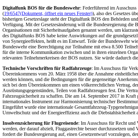
Digitalfunk BOS für die Bundeswehr
: Federführend im Ausschuss 
(
19/6547
(Dokument, öffnet ein neues Fenster)
), also des Gesetzes ü
bisherigen Gesetzeslage steht der Digitalfunk BOS den Behörden un
Verfügung. Mit der Gesetzesänderung will die Bundesregierung die 
Organisationen mit Sicherheitsaufgaben genannt werden, um klarzuste
des Digitalfunks BOS habe keine Auswirkungen auf die grundgesetzli
von Synergieeffekten, heißt es im Entwurf. Teile der Bundeswehr wi
Bundeswehr eine Berechtigung zur Teilnahme mit etwa 8.500 Teilneh
für die interne Kommunikation zwischen und in ihren einzelnen Organ
relevanten Teilnehmerkreisen der BOS nutzen. Sie würde dadurch die I
Technische Vorschriften für Radfahrzeuge
: Im Ausschuss für Verk
Übereinkommens vom 20. März 1958 über die Annahme einheitlicher t
werden können, und die Bedingungen für die gegenseitige Anerkennun
sich bei dem Übereinkommen um einen völkerrechtlichen Vertrag, der
Ausrüstungsgegenständen, Teilen von Radfahrzeugen fest. Die Vertrag
Fahrzeugsicherheit zu schaffen. Die am 14. September 2017 in Kraf
internationales Instrument zur Harmonisierung technischer Bestimmung
Eingeführt wurde eine internationale Gesamtfahrzeug-Typgenehmigu
Umweltschutz und der Energieeffizienz auch die Diebstahlsicherheit
Insolvenzsicherung für Flugreisende
: Im Ausschuss für Recht und
werden, der darauf abzielt, Fluggastrechte besser durchzusetzen und V
fordert die Bundesregierung auf, einen Gesetzentwurf vorzulegen, der 