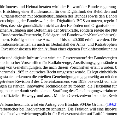
für Inneres und Heimat beraten wird der Entwurf der Bundesregierung
ber Errichtung einer Bundesanstalt für den Digitalfunk der Behörden 
d Organisationen mit Sicherheitsaufgaben des Bundes sowie den Behörd
Berechtigung der Bundeswehr, den Digitalfunk BOS zu nutzen, regeln.
llen, dass sie grundsätzlich nicht zu den Behörden und Organisationen
chen Aufgaben und Befugnisse der Streitkräfte, sondern regele die N
e Bundeswehr-Feuerwehr, Feldjäger und Bundeswehr-Krankenhäuser) näh
mern. Künftig solle diese Anzahl auf bis zu 40.000 erhöht werden. D
isationselementen als auch im Bedarfsfall der Amts- und Katastrophenhi
nvestitionskosten für den Aufbau einer eigenen Funkinfrastruktur eins
ehr und digitale Infrastruktur wird ein Gesetzentwurf der Bundesregier
echnischer Vorschriften für Radfahrzeuge, Ausrüstungsgegenstände un
g von Genehmigungen, die nach diesen Vorschriften erteilt wurden, b
 erstmals 1965 in deutsches Recht umgesetzt wurde. Er legt einheitlic
sstaaten erkennen die erteilten Genehmigungen gegenseitig an mit dem 
t getretene Revision 3 des Übereinkommens von 1958 bezweckt vor alle
en zu stärken, innovative Technologien zu fördern, die Flexibilität für
ng mit einer damit verbundenen Straffung des Genehmigungsverfahren
 als offiziellen Beweggrund aus. . Mit dem Gesetzentwurf soll die „Re
 Verbraucherschutz wird ein Antrag von Bündnis 90/Die Grünen (
19/62
erbraucher bei Insolvenzen zu schützen. Die Fraktion will eine Insolve
die Insolvenzsicherungspflicht für Reiseveranstalter auf Luftfahrtunte