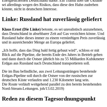
Energiesicherheit Deutschland stärke. Ein Transit über die Ukraine
sei allerdings wegen des Risikos, dass diese den Hahn zudrehen
könnte, nicht in deutschem Interesse.
Linke: Russland hat zuverlässig geliefert
Klaus Ernst (Die Linke)
betonte, es sei unrealistisch anzunehmen,
dass Deutschland in absehbarer Zeit auf Gas verzichten könne. Und
Russland habe dieses immer zu einem vernünftigen Preis zuverlässig
und in ausreichender Menge an Europa geliefert.
„Ich hoffe, dass das Ding bald fertig gebaut wird“, schloss er mit
Blick auf die
Pipeline
, die bereits Ende des Jahres in Betrieb gehen
und dann durch die Ostsee jährlich bis zu 55 Milliarden Kubikmeter
Erdgas aus Russland nach Deutschland transportieren soll.
Die im Bau befindliche, aus zwei Leitungssträngen bestehende
Erdgas-
Pipeline
soll durch die Ostsee von der russischen zur
deutschen Küste verlaufen und 1.230 Kilometer lang sein.
Die Route verläuft weitgehend parallel zu den bereits bestehenden
Nord-
Stream
-Leitungen. joh/13.02.2019)
Reden zu diesem Tagesordnungspunkt