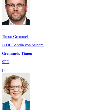
Timon Gremmels
© DBT/Stella von Saldern
Gremmels, Timon
SPD
()