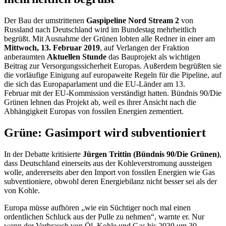
Der Bau der umstrittenen
Gaspipeline Nord
Stream
2
von
Russland nach Deutschland wird im Bundestag mehrheitlich
begrüßt. Mit Ausnahme der Grünen lobten alle Redner in einer am
Mittwoch, 13. Februar 2019
, auf Verlangen der Fraktion
anberaumten
Aktuellen Stunde
das Bauprojekt als wichtigen
Beitrag zur Versorgungssicherheit Europas. Außerdem begrüßten sie
die vorläufige Einigung auf europaweite Regeln für die
Pipeline
, auf
die sich das Europaparlament und die EU-Länder am 13.
Februar mit der EU-Kommission verständigt hatten. Bündnis 90/Die
Grünen lehnen das Projekt ab, weil es ihrer Ansicht nach die
Abhängigkeit Europas von fossilen Energien zementiert.
Grüne: Gasimport wird subventioniert
In der Debatte kritisierte
Jürgen Trittin (Bündnis 90/Die Grünen)
,
dass Deutschland einerseits aus der Kohleverstromung aussteigen
wolle, andererseits aber den Import von fossilen Energien wie Gas
subventioniere, obwohl deren Energiebilanz nicht besser sei als der
von Kohle.
Europa müsse aufhören „wie ein Süchtiger noch mal einen
ordentlichen Schluck aus der Pulle zu nehmen“, warnte er. Nur
wenn der Verbrauch von Öl, Kohle und Gas bis 2030 um 30