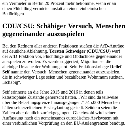
ein Vermieter in Berlin 20 Prozent mehr bekomme, wenn er an
einen Flüchtling vermietet anstatt an einen einheimischen
Bedürftigen.
CDU/CSU: Schäbiger Versuch, Menschen
gegeneinander auszuspielen
Bei den Rednern aller anderen Fraktionen stießen die AfD-Anträge
auf deutliche Ablehnung.
Torsten Schweiger (CDU/CSU)
warf
der AfD-Fraktion vor, Flüchtlinge und Obdachlose gegeneinander
ausspielen zu wollen. Es werde suggeriert, Migration sei die
alleinige Ursache der Wohnungsnot. Sein Fraktionskollege
Detlef
Seif
nannte den Versuch, Menschen gegeneinander auszuspielen,
die in schwieriger Lage seien und bezahlbaren Wohnraum suchten,
„schäbig“.
Seif erinnerte an die Jahre 2015 und 2016 in denen teils
katastrophale Zustände geherrscht hätten. „Wir sind da teilweise
über die Belastungsgrenze hinausgegangen.“ 745.000 Menschen
hätten seinerzeit einen Erstasylantrag gestellt. Seitdem seien die
Zahlen aber deutlich zurückgegangen. Gleichwohl wird seiner
Auffassung nach ein gemeinsames europäisches Asylsystem mit
einer verbindlichen Vorprüfung an den EU-Außengrenzen benötigt.