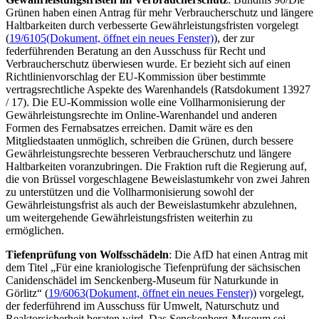
Grünen haben einen Antrag für mehr Verbraucherschutz und längere
Haltbarkeiten durch verbesserte Gewährleistungsfristen vorgelegt
(
19/6105
(Dokument, öffnet ein neues Fenster)
), der zur
federführenden Beratung an den Ausschuss für Recht und
Verbraucherschutz überwiesen wurde. Er bezieht sich auf einen
Richtlinienvorschlag der EU-Kommission über bestimmte
vertragsrechtliche Aspekte des Warenhandels (Ratsdokument 13927
/ 17). Die EU-Kommission wolle eine Vollharmonisierung der
Gewährleistungsrechte im
Online
-Warenhandel und anderen
Formen des Fernabsatzes erreichen. Damit wäre es den
Mitgliedstaaten unmöglich, schreiben die Grünen, durch bessere
Gewährleistungsrechte besseren Verbraucherschutz und längere
Haltbarkeiten voranzubringen. Die Fraktion ruft die Regierung auf,
die von Brüssel vorgeschlagene Beweislastumkehr von zwei Jahren
zu unterstützen und die Vollharmonisierung sowohl der
Gewährleistungsfrist als auch der Beweislastumkehr abzulehnen,
um weitergehende Gewährleistungsfristen weiterhin zu
ermöglichen.
Tiefenprüfung von Wolfsschädeln
: Die AfD hat einen Antrag mit
dem Titel „Für eine kraniologische Tiefenprüfung der sächsischen
Canidenschädel im Senckenberg-Museum für Naturkunde in
Görlitz“ (
19/6063
(Dokument, öffnet ein neues Fenster)
) vorgelegt,
der federführend im Ausschuss für Umwelt, Naturschutz und
Reaktorsicherheit beraten wird. Das Senckenberg-Museum sei