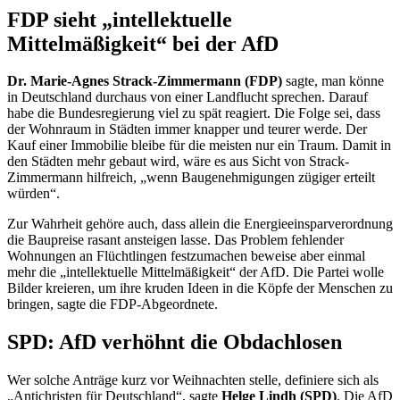
FDP sieht „intellektuelle
Mittelmäßigkeit“ bei der AfD
Dr. Marie-Agnes Strack-Zimmermann (FDP)
sagte, man könne
in Deutschland durchaus von einer Landflucht sprechen. Darauf
habe die Bundesregierung viel zu spät reagiert. Die Folge sei, dass
der Wohnraum in Städten immer knapper und teurer werde. Der
Kauf einer Immobilie bleibe für die meisten nur ein Traum. Damit in
den Städten mehr gebaut wird, wäre es aus Sicht von Strack-
Zimmermann hilfreich, „wenn Baugenehmigungen zügiger erteilt
würden“.
Zur Wahrheit gehöre auch, dass allein die Energieeinsparverordnung
die Baupreise rasant ansteigen lasse. Das Problem fehlender
Wohnungen an Flüchtlingen festzumachen beweise aber einmal
mehr die „intellektuelle Mittelmäßigkeit“ der AfD. Die Partei wolle
Bilder kreieren, um ihre kruden Ideen in die Köpfe der Menschen zu
bringen, sagte die FDP-Abgeordnete.
SPD: AfD verhöhnt die Obdachlosen
Wer solche Anträge kurz vor Weihnachten stelle, definiere sich als
„Antichristen für Deutschland“, sagte
Helge Lindh (SPD)
. Die AfD