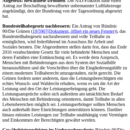
Abgesetzt: Bewaffnete Drohnen
: Die AfD-Fraktion hatte einen
Antrag zur Beschaffung bewaffneter unbemannter Luftfahrzeuge
angekündigt, den der Bundestag von der Tagesordnung abgesetzt
hat.
Bundesteilhabegesetz nachbessern
: Ein Antrag von Bündnis
90/Die Grünen (
19/5907
(Dokument, öffnet ein neues Fenster)
), das
Bundesteilhabegesetz nachzubessern und volle Teilhabe zu
ermöglichen, wird federführend im Ausschuss für Arbeit und
Soziales beraten. Die Abgeordneten stellen darin fest, dass das Ende
2016 verabschiedete Gesetz für viele behinderte Menschen und
deren Familien eine Enttäuschung sei. Es werde dem Anspruch,
Menschen mit Behinderungen aus dem System der Sozialhilfe
herauszuführen und die Vorschriften über die Eingliederungshilfe zu
einem modernen Teilhaberecht umzugestalten, nicht gerecht. Die
Grünen fordern unter anderem, dass die Leistungsberechtigten ein
echtes Wunsch- und Wahlrecht erhalten, wenn es um die Art der
Leistung und den Ort der Leistungserbringung geht. Die
Leistungsansprüche sollen sich außerdem am tatsächlichen Bedarf
des Menschen mit Behinderung orientieren, damit Teilhabe in allen
Lebensbereichen möglich sei. Leistungserbringer sollten Menschen
auch außerhalb ihrer Einrichtungen unterstützen können. Darüber
hinaus müssten Leistungen zur Teilhabe unabhängig vom Vermögen
und Einkommen der Berechtigten gewährt werden.
Gewährleistungsfristen im Verbraucherschutz
: Bündnis 90/Die