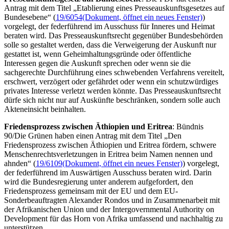
Antrag mit dem Titel „Etablierung eines Presseauskunftsgesetzes auf
Bundesebene“ (
19/6054
(Dokument, öffnet ein neues Fenster)
)
vorgelegt, der federführend im Ausschuss für Inneres und Heimat
beraten wird. Das Presseauskunftsrecht gegenüber Bundesbehörden
solle so gestaltet werden, dass die Verweigerung der Auskunft nur
gestattet ist, wenn Geheimhaltungsgründe oder öffentliche
Interessen gegen die Auskunft sprechen oder wenn sie die
sachgerechte Durchführung eines schwebenden Verfahrens vereitelt,
erschwert, verzögert oder gefährdet oder wenn ein schutzwürdiges
privates Interesse verletzt werden könnte. Das Presseauskunftsrecht
dürfe sich nicht nur auf Auskünfte beschränken, sondern solle auch
Akteneinsicht beinhalten.
Friedensprozess zwischen Äthiopien und Eritrea
: Bündnis
90/Die Grünen haben einen Antrag mit dem Titel „Den
Friedensprozess zwischen Äthiopien und Eritrea fördern, schwere
Menschenrechtsverletzungen in Eritrea beim Namen nennen und
ahnden“ (
19/6109
(Dokument, öffnet ein neues Fenster)
) vorgelegt,
der federführend im Auswärtigen Ausschuss beraten wird. Darin
wird die Bundesregierung unter anderem aufgefordert, den
Friedensprozess gemeinsam mit der EU und dem EU-
Sonderbeauftragten Alexander Rondos und in Zusammenarbeit mit
der Afrikanischen Union und der
Intergovernmental Authority on
Development
für das Horn von Afrika umfassend und nachhaltig zu
unterstützen.