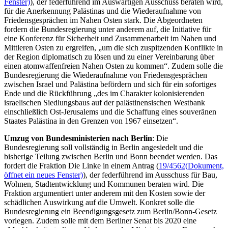
Fenster)
), der federführend im Auswärtigen Ausschuss beraten wird,
für die Anerkennung Palästinas und die Wiederaufnahme von
Friedensgesprächen im Nahen Osten stark. Die Abgeordneten
fordern die Bundesregierung unter anderem auf, die Initiative für
eine Konferenz für Sicherheit und Zusammenarbeit im Nahen und
Mittleren Osten zu ergreifen, „um die sich zuspitzenden Konflikte in
der Region diplomatisch zu lösen und zu einer Vereinbarung über
einen atomwaffenfreien Nahen Osten zu kommen“. Zudem solle die
Bundesregierung die Wiederaufnahme von Friedensgesprächen
zwischen Israel und Palästina befördern und sich für ein sofortiges
Ende und die Rückführung „des im Charakter kolonisierenden
israelischen Siedlungsbaus auf der palästinensischen
Westbank
einschließlich Ost-Jerusalems und die Schaffung eines souveränen
Staates Palästina in den Grenzen von 1967 einsetzen“.
Umzug von Bundesministerien nach Berlin
: Die
Bundesregierung soll vollständig in Berlin angesiedelt und die
bisherige Teilung zwischen Berlin und Bonn beendet werden. Das
fordert die Fraktion Die Linke in einem Antrag (
19/4562
(Dokument,
öffnet ein neues Fenster)
), der federführend im Ausschuss für Bau,
Wohnen, Stadtentwicklung und Kommunen beraten wird. Die
Fraktion argumentiert unter anderem mit den Kosten sowie der
schädlichen Auswirkung auf die Umwelt. Konkret solle die
Bundesregierung ein Beendigungsgesetz zum Berlin/Bonn-Gesetz
vorlegen. Zudem solle mit dem Berliner Senat bis 2020 eine