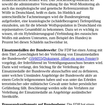
sowohl die administrative Verwaltung für das Wolf-Monitoring als
auch das morphologische und genetische Referenzzentrum für
Wölfe in Deutschland, heißt es darin. Im Hinblick auf
unterschiedliche Fachmeinungen wird die Bundesregierung
aufgefordert, eine kraniologische (schädelbezogene) Tiefenprüfung
einzuholen, um für die lebende Wolfspopulation in Deutschland ein
repräsentatives Gesamtbild zu bekommen. Dazu sei es wichtig zu
wissen, ob ein Hybridisierungsgrad (Verbindung des eurasischen
Wolfes mit anderen Unterarten, zum Beispiel des Hundes) in
Prozent bei diesen Schädeln nachweisbar ist.
Einsatzmedaillen der Bundeswehr
: Die FDP hat einen Antrag mit
dem Titel „Gerechtigkeit bei der Verleihung von Einsatzmedaillen
der Bundeswehr“ (
19/6055
(Dokument, öffnet ein neues Fenster)
)
vorgelegt, der federführend im Verteidigungsausschuss beraten wird.
Darin wird verlangt, den Stichtag für die Verleihung der
Einsatzmedaille der Bundeswehr abzuschaffen und zu definieren,
unter welchen Umständen Angehörige der Bundeswehr aktiv an
einem Gefecht teilgenommen haben und was unter das Erleiden
terroristischer oder militärischer Gewalt unter hoher persönlicher
Gefährdung fällt. Beschleunigt werden solle das Verfahren zur
Verleihung der Einsatzmedaille an Angehörige ausländischer
Streitkräfte.
Presseauskunftsgesetz auf Bundesebene
: Die FDP hat einen