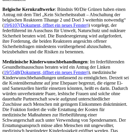
Belgische Kernkraftwerke
: Bündnis 90/Die Grünen haben einen
Antrag mit dem Titel „Kein Sicherheitsrabatt – Abschaltung der
belgischen Reaktoren
Tihange
2 und Doel 3 weiterhin notwendig“
(
19/6107
(Dokument, öffnet ein neues Fenster)
) vorgelegt, der
federführend im Ausschuss für Umwelt, Naturschutz und nukleare
Sicherheit beraten wird. Die Bundesregierung wird aufgefordert,
ihre Forderung, die beiden Reaktoren angesichts offener
Sicherheitsfragen mindestens vorübergehend abzuschalten,
beizubehalten und die Risiken zu benennen.
Medizinische Kinderwunschbehandlungen
: Im federführenden
Gesundheitsausschuss beraten wird ein Antrag der Linken
(
19/5548
(Dokument, öffnet ein neues Fenster)
), medizinische
Kinderwunschbehandlungen umfassend zu ermöglichen. Derzeit sei
die Kostenübernahme auf jene Ehepaare begrenzt, die eigene Ei-
und Samenzellen hierfür einsetzen könnten, heißt es darin. Dadurch
würden unverheiratete Paare, lesbische Frauen und solche ohne
dauerhafte Partnerschaft sowie aufgrund unterschiedlicher
Zuschüsse auch Menschen mit geringem Einkommen diskriminiert.
Die Fraktion fordert die volle Erstattung der Kosten für
medizinische Maßnahmen zur Herbeiführung einer
Schwangerschaft auch unter Verwendung von Spendersamen. Der
Erstattungsanspruch müsse allen Menschen mit ungewollter,
medizinisch begründeter Kinderlosigkeit eröffnet werden. Das