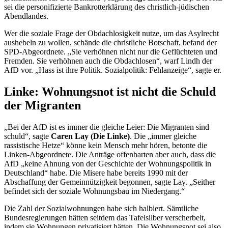
sei die personifizierte Bankrotterklärung des christlich-jüdischen
Abendlandes.
Wer die soziale Frage der Obdachlosigkeit nutze, um das Asylrecht
aushebeln zu wollen, schände die christliche Botschaft, befand der
SPD-Abgeordnete. „Sie verhöhnen nicht nur die Geflüchteten und
Fremden. Sie verhöhnen auch die Obdachlosen“, warf Lindh der
AfD vor. „Hass ist ihre Politik. Sozialpolitik: Fehlanzeige“, sagte er.
Linke: Wohnungsnot ist nicht die Schuld
der Migranten
„Bei der AfD ist es immer die gleiche Leier: Die Migranten sind
schuld“, sagte
Caren Lay (Die Linke)
. Die „immer gleiche
rassistische Hetze“ könne kein Mensch mehr hören, betonte die
Linken-Abgeordnete. Die Anträge offenbarten aber auch, dass die
AfD „keine Ahnung von der Geschichte der Wohnungspolitik in
Deutschland“ habe. Die Misere habe bereits 1990 mit der
Abschaffung der Gemeinnützigkeit begonnen, sagte Lay. „Seither
befindet sich der soziale Wohnungsbau im Niedergang.“
Die Zahl der Sozialwohnungen habe sich halbiert. Sämtliche
Bundesregierungen hätten seitdem das Tafelsilber verscherbelt,
indem sie Wohnungen privatisiert hätten. Die Wohnungsnot sei also