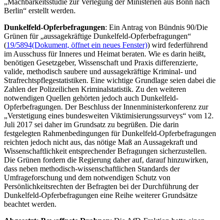
„Machbarkeitsstudie zur Verlegung der Ministerien aus Bonn nach
Berlin“ erstellt werden.
Dunkelfeld-Opferbefragungen
: Ein Antrag von Bündnis 90/Die
Grünen für „aussagekräftige Dunkelfeld-Opferbefragungen“
(
19/5894
(Dokument, öffnet ein neues Fenster)
) wird federführend
im Ausschuss für Inneres und Heimat beraten. Wie es darin heißt,
benötigen Gesetzgeber, Wissenschaft und Praxis differenzierte,
valide, methodisch saubere und aussagekräftige Kriminal- und
Strafrechtspflegestatistiken. Eine wichtige Grundlage seien dabei die
Zahlen der Polizeilichen Kriminalstatistik. Zu den weiteren
notwendigen Quellen gehörten jedoch auch Dunkelfeld-
Opferbefragungen. Der Beschluss der Innenministerkonferenz zur
„Verstetigung eines bundesweiten Viktimisierungssurveys“ vom 12.
Juli 2017 sei daher im Grundsatz zu begrüßen. Die darin
festgelegten Rahmenbedingungen für Dunkelfeld-Opferbefragungen
reichten jedoch nicht aus, das nötige Maß an Aussagekraft und
Wissenschaftlichkeit entsprechender Befragungen sicherzustellen.
Die Grünen fordern die Regierung daher auf, darauf hinzuwirken,
dass neben methodisch-wissenschaftlichen Standards der
Umfrageforschung und dem notwendigen Schutz von
Persönlichkeitsrechten der Befragten bei der Durchführung der
Dunkelfeld-Opferbefragungen eine Reihe weiterer Grundsätze
beachtet werden.