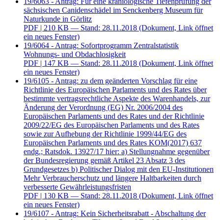
19/6063 - Antrag: Für eine kraniologische Tiefenprüfung der
sächsischen Canidenschädel im Senckenberg Museum für
Naturkunde in Görlitz
PDF
| 210 KB — Stand: 28.11.2018
(Dokument, Link öffnet
ein neues Fenster)
19/6064 - Antrag: Sofortprogramm Zentralstatistik
Wohnungs- und Obdachlosigkeit
PDF
| 147 KB — Stand: 28.11.2018
(Dokument, Link öffnet
ein neues Fenster)
19/6105 - Antrag: zu dem geänderten Vorschlag für eine
Richtlinie des Europäischen Parlaments und des Rates über
bestimmte vertragsrechtliche Aspekte des Warenhandels, zur
Änderung der Verordnung (EG) Nr. 2006/2004 des
Europäischen Parlaments und des Rates und der Richtlinie
2009/22/EG des Europäischen Parlaments und des Rates
sowie zur Aufhebung der Richtlinie 1999/44/EG des
Europäischen Parlaments und des Rates KOM(2017) 637
endg.; Ratsdok. 13927/17 hier: a) Stellungnahme gegenüber
der Bundesregierung gemäß Artikel 23 Absatz 3 des
Grundgesetzes b) Politischer Dialog mit den EU-Institutionen
Mehr Verbraucherschutz und längere Haltbarkeiten durch
verbesserte Gewährleistungsfristen
PDF
| 130 KB — Stand: 28.11.2018
(Dokument, Link öffnet
ein neues Fenster)
19/6107 - Antrag: Kein Sicherheitsrabatt - Abschaltung der