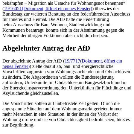
bekämpfen – Migration als Ursache für Wohnungsnot benennen“
(
19/16051
(Dokument, öffnet ein neues Fenster)
) überwies der
Bundestag zur weiteren Beratung an den federführenden Ausschuss
für Inneres und Heimat. Die AfD hatte die Federführung
beim Ausschuss für Bau, Wohnen, Stadtentwicklung und
Kommunen beantragt, konnte sich in der Abstimmung gegen die
Mehrheit der übrigen Fraktionen aber nicht durchsetzen.
Abgelehnter Antrag der AfD
Der abgelehnte Antrag der AfD (
19/7717
(Dokument, öffnet ein
neues Fenster)
) zielte darauf ab, bau- und energierechtliche
Vorschriften zugunsten von Wohnungssuchenden und Obdachlosen
zu ändern. Die Abgeordneten wollten die Bundesregierung
auffordern, Unterkünfte für Obdachlose im Baugesetzbuch und in
der Energieeinsparverordnung den Unterkünften für Flüchtlinge und
Asylsuchende gleichzustellen.
Die Vorschriften sollten auf unbefristete Zeit gelten. Durch die
angespannte Situation auf dem Wohnungsmarkt gerieten immer
mehr Menschen in eine Situation, in der ihnen der Verlust der
Wohnung drohe und sie von Obdachlosigkeit bedroht seien, hieß es
zur Begründung.