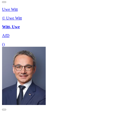
Uwe Witt
© Uwe Witt
Witt, Uwe
AfD
()