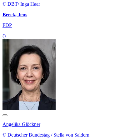
© DBT/ Inga Haar
Beeck, Jens
FDP
()
Angelika Glöckner
© Deutscher Bundestag / Stella von Saldern