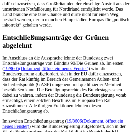
dafür einzusetzen, dass Großbritannien der einseitige Austritt aus der
umstrittenen Notfalllösung für Nordirland ermöglicht werde. Das
Land brauche eine faire
Chance
und dürfe nicht für einen Weg
bestraft werden, der in manchen Hauptstädten Europas für „politisch
inkorrekt“ gehalten werde.
Entschließungsanträge der Grünen
abgelehnt
Im Anschluss an die Aussprache lehnte der Bundestag zwei
Entschließungsanträge von Bündnis 90/Die Grünen ab. Im ersten
(
19/8605
(Dokument, öffnet ein neues Fenster)
) wird die
Bundesregierung aufgefordert, sich in der EU dafür einzusetzen,
dass der Rat künftig im Bereich der Gemeinsamen Außen- und
Sicherheitspolitik (GASP) umgehend mit qualifizierter Mehrheit
beschließen kann. Die Beteiligungsrechte des Bundestages seien
dabei zu wahren, indem der Bundestag die Bundesregierung vorab
ermächtigt, einem solchen Beschluss im Europäischen Rat
zuzustimmen. Alle übrigen Fraktionen lehnten diesen
Entschließungsantrag ab.
Im zweiten Entschließungsantrag (
19/8606
(Dokument, öffnet ein
neues Fenster)
) wird die Bundesregierung aufgefordert, sich in der
EU dafür einzusetzen, dass der Rat künftig im Bereich der EU-