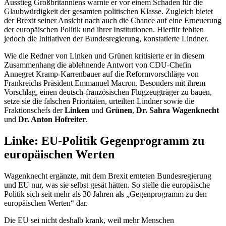
Ausstieg Großbritanniens warnte er vor einem Schaden für die
Glaubwürdigkeit der gesamten politischen Klasse. Zugleich bietet
der Brexit seiner Ansicht nach auch die
Chance
auf eine Erneuerung
der europäischen Politik und ihrer Institutionen. Hierfür fehlten
jedoch die Initiativen der Bundesregierung, konstatierte Lindner.
Wie die Redner von Linken und Grünen kritisierte er in diesem
Zusammenhang die ablehnende Antwort von CDU-Chefin
Annegret Kramp-Karrenbauer auf die Reformvorschläge von
Frankreichs Präsident
Emmanuel Macron
. Besonders mit ihrem
Vorschlag, einen deutsch-französischen Flugzeugträger zu bauen,
setze sie die falschen Prioritäten, urteilten Lindner sowie die
Fraktionschefs der
Linken
und
Grünen
,
Dr. Sahra Wagenknecht
und
Dr. Anton Hofreiter
.
Linke: EU-Politik Gegenprogramm zu
europäischen Werten
Wagenknecht ergänzte, mit dem Brexit ernteten Bundesregierung
und EU nur, was sie selbst gesät hätten. So stelle die europäische
Politik sich seit mehr als 30 Jahren als „Gegenprogramm zu den
europäischen Werten“ dar.
Die EU sei nicht deshalb krank, weil mehr Menschen