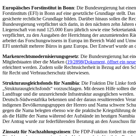
Europäisches Forstinstitut in Bonn
: Die Bundesregierung hat einen
Forstinstituts (EFI) in Bonn auf eine gesetzliche Grundlage stellt
gesicherte rechtliche Grundlage bilden. Darüber hinaus sollen die Re
Bundesregierung verpflichtet sich darin, in den nächsten zehn Jahren
Liegenschaft von rund 125.000 Euro jährlich sowie eine Sekretaria
verpflichtet, zu den Ausgaben der Herrichtung der anzumietenden Räu
arbeitet das Forschungswissens in Europa im Bereich Wald und Umwelt 
EFI unterhält mehrere Büros in ganz Europa. Der Entwurf wurde an 
Markenrechtsmodernisierungsgesetz
: Die Bundesregierung hat ei
Mitgliedstaaten über die Marken (
19/2898
(Dokument, öffnet ein neue
erleichtert werden. Zudem solle Rechtssicherheit in Bezug auf den
für Recht und Verbraucherschutz überwiesen.
Strukturausgleichsfonds für Namibia
: Die Fraktion Die Linke ford
„Strukturausgleichsfonds“ vorzuschlagen. Mit dessen Hilfe sollten di
Landfrage und die unzureichende Infrastruktur ausgeglichen werden.
Deutsch-Südwestafrika bekennen und der daraus resultierenden Vera
indigenen Bevölkerungsgruppen der Herero und Nama schwere Schuld 
gegen die Nama belegten ebenso wie die praktische Kriegsführung d
als die Hälfte der Nama während der Aufstände im heutigen Namibia 
Der Antrag wurde zur federführenden Beratung an den Ausschuss für
Zinssatz für Nachzahlungszinsen
: Die FDP-Fraktion fordert in ein