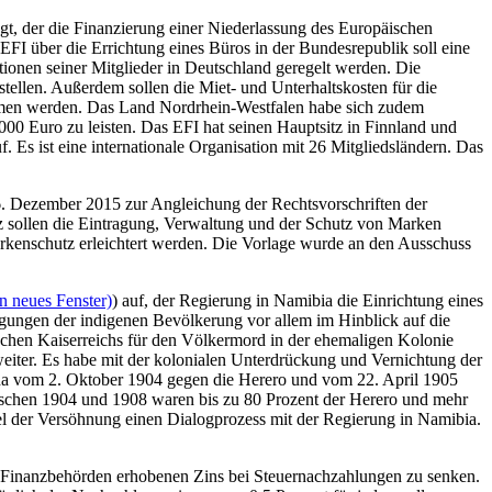
egt, der die Finanzierung einer Niederlassung des Europäischen
FI über die Errichtung eines Büros in der Bundesrepublik soll eine
tionen seiner Mitglieder in Deutschland geregelt werden. Die
stellen. Außerdem sollen die Miet- und Unterhaltskosten für die
ommen werden. Das Land Nordrhein-Westfalen habe sich zudem
000 Euro zu leisten. Das EFI hat seinen Hauptsitz in Finnland und
 Es ist eine internationale Organisation mit 26 Mitgliedsländern. Das
. Dezember 2015 zur Angleichung der Rechtsvorschriften der
z sollen die Eintragung, Verwaltung und der Schutz von Marken
rkenschutz erleichtert werden. Die Vorlage wurde an den Ausschuss
n neues Fenster)
) auf, der Regierung in Namibia die Einrichtung eines
iligungen der indigenen Bevölkerung vor allem im Hinblick auf die
schen Kaiserreichs für den Völkermord in der ehemaligen Kolonie
iter. Es habe mit der kolonialen Unterdrückung und Vernichtung der
ha vom 2. Oktober 1904 gegen die Herero und vom 22. April 1905
ischen 1904 und 1908 waren bis zu 80 Prozent der Herero und mehr
l der Versöhnung einen Dialogprozess mit der Regierung in Namibia.
 Finanzbehörden erhobenen Zins bei Steuernachzahlungen zu senken.