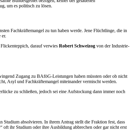
gesamte Bundesgebiet bezogen, keiner der geladenen
g, um es politisch zu lösen.
nsten Fachkräftemangel zu tun haben werde. Jene Flüchtlinge, die in
 er.
m Flickenteppich, darauf verwies
Robert Schweizog
von der Industrie-
en zwingend Zugang zu BAföG-Leistungen haben müssten oder ob nicht
cht, Asyl und Fachkräftemangel miteinander vermischt werden.
lücke zu schließen, jedoch sei eine Aufstockung dann immer noch
Studium absolvieren. In ihrem Antrag stellt die Fraktion fest, dass
“ oft ihr Studium oder ihre Ausbildung abbrechen oder gar nicht erst