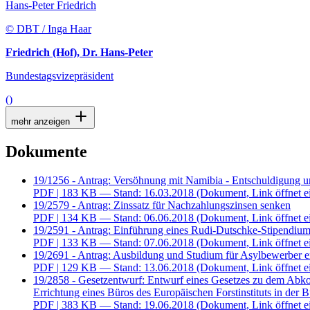
Hans-Peter Friedrich
© DBT / Inga Haar
Friedrich (Hof), Dr. Hans-Peter
Bundestagsvizepräsident
()
mehr anzeigen
Dokumente
19/1256 - Antrag: Versöhnung mit Namibia - Entschuldigung 
PDF
| 183 KB — Stand: 16.03.2018
(Dokument, Link öffnet e
19/2579 - Antrag: Zinssatz für Nachzahlungszinsen senken
PDF
| 134 KB — Stand: 06.06.2018
(Dokument, Link öffnet e
19/2591 - Antrag: Einführung eines Rudi-Dutschke-Stipendiums
PDF
| 133 KB — Stand: 07.06.2018
(Dokument, Link öffnet e
19/2691 - Antrag: Ausbildung und Studium für Asylbewerber e
PDF
| 129 KB — Stand: 13.06.2018
(Dokument, Link öffnet e
19/2858 - Gesetzentwurf: Entwurf eines Gesetzes zu dem Abk
Errichtung eines Büros des Europäischen Forstinstituts in der
PDF
| 383 KB — Stand: 19.06.2018
(Dokument, Link öffnet e