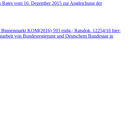
es Rates vom 16. Dezember 2015 zur Angleichung der
len Binnenmarkt KOM(2016) 593 endg.; Ratsdok. 12254/16 hier:
enarbeit von Bundesregierung und Deutschem Bundestag in