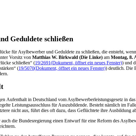
nd Ge­dul­dete schließen
erlücke für Asylbewerber und Geduldete zu schließen, die entsteht, we
nter Vorsitz von
Matthias W. Birkwald (Die Linke)
am
Montag, 8. 
lücke schließen“ (
19/2691
(Dokument, öffnet ein neues Fenster)
) und d
stärken“ (
19/5070
(Dokument, öffnet ein neues Fenster)
) deutlich. Die
ern.
t
en Aufenthalt in Deutschland vom Asylbewerberleistungsgesetz in das
gelte Leistungsausschluss für Auszubildende. Besteht nämlich im Fal
tere nicht aus, führt dies oft dazu, dass Geflüchtete ihre Ausbildung a
uch die Bundesregierung einen Entwurf für eine Reform des Asylbewerb
eichtern.