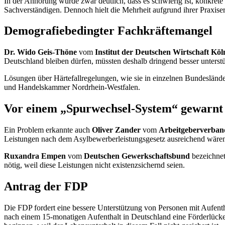
In der Anhörung wurde zwar deutlich, dass es schwierig ist, konkret
Sachverständigen. Dennoch hielt die Mehrheit aufgrund ihrer Praxiser
Demografiebedingter Fachkräftemangel
Dr. Wido Geis-Thöne
vom
Institut der Deutschen Wirtschaft Köl
Deutschland bleiben dürfen, müssten deshalb dringend besser unterstü
Lösungen über Härtefallregelungen, wie sie in einzelnen Bundesländer
und Handelskammer Nordrhein-Westfalen.
Vor einem „Spurwechsel-System“ gewarnt
Ein Problem erkannte auch
Oliver Zander
vom
Arbeitgeberverban
Leistungen nach dem Asylbewerberleistungsgesetz ausreichend wären
Ruxandra Empen
vom
Deutschen Gewerkschaftsbund
bezeichne
nötig, weil diese Leistungen nicht existenzsichernd seien.
Antrag der FDP
Die FDP fordert eine bessere Unterstützung von Personen mit Aufenthal
nach einem 15-monatigen Aufenthalt in Deutschland eine Förderlücke f