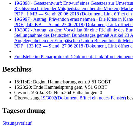
19/2898 - Gesetzentwurf: Entwurf eines Gesetzes zur Umsetzu
Rechtsvorschriften der Mitgliedstaaten über die Marken (Mar
PDF
| 1 MB — Stand: 20.06.2018
(Dokument, Link öffnet ein 
19/2997 - Antrag: Prävention ernst nehmen - Die Krise in K
PDF
| 142 KB — Stand: 27.06.2018
(Dokument, Link öffnet e
19/3002 - Antrag: zu dem Vorschlag für eine Richtlinie des E
Stellungnahme des Deutschen Bundestages gemäß Artikel 23 A
Angelegenheiten der Europäischen Union Bekenntnis für Meinu
PDF
| 133 KB — Stand: 27.06.2018
(Dokument, Link öffnet e
Fundstelle im Plenarprotokoll
(Dokument, Link öffnet ein neues
Beschluss
15:11:42: Beginn Hammelsprung gem. § 51 GOBT
15:23:20: Ende Hammelsprung gem. § 51 GOBT
Gesamt: 596 Ja: 332 Nein:264 Enthaltungen: 0
Überweisung
19/3002
(Dokument, öffnet ein neues Fenster)
bes
Tagesordnung
Sitzungsverlauf