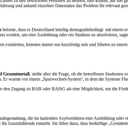
e Zahlen zu den betroffenen Personen zu nennen, dies konnte, auf das 
fahrung und anhand einzelner Datensätze das Problem für relevant genu
n
betonte, dass es Deutschland künftig demografiebedingt mit einem er
tzt werden, um eine Ausbildung oder ein Studium zu absolvieren, sagte
n existierten, könnten immer nur kurzfristig sein und führten zu eine
d Gesamtmetall
, stellte aber die Frage, ob die betroffenen Student
. Er warnte vor einem „Spurwechsel-System“, in dem die Systeme Flu
te den Zugang zu BAB oder BAföG als eine Möglichkeit, um die Förder
tsgestattung, die im laufenden Asylverfahren eine Ausbildung oder ein 
ür Auszubildende entsteht. Sie führe dazu, dass bedürftige „Gestattete