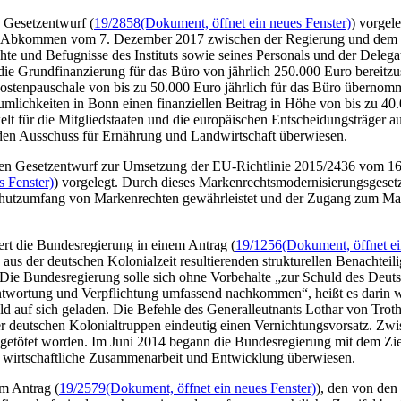
 Gesetzentwurf (
19/2858
(Dokument, öffnet ein neues Fenster)
) vorgel
. Das Abkommen vom 7. Dezember 2017 zwischen der Regierung und dem E
chte und Befugnisse des Instituts sowie seines Personals und der Delega
 die Grundfinanzierung für das Büro von jährlich 250.000 Euro bereitzu
tskostenpauschale von bis zu 50.000 Euro jährlich für das Büro übern
mlichkeiten in Bonn einen finanziellen Beitrag in Höhe von bis zu 40.
für die Mitgliedstaaten und die europäischen Entscheidungsträger auf.
den Ausschuss für Ernährung und Landwirtschaft überwiesen.
nen Gesetzentwurf zur Umsetzung der EU-Richtlinie 2015/2436 vom 16
s Fenster)
) vorgelegt. Durch dieses Markenrechtsmodernisierungsgeset
 Schutzumfang von Markenrechten gewährleistet und der Zugang zum Ma
ert die Bundesregierung in einem Antrag (
19/1256
(Dokument, öffnet ei
e aus der deutschen Kolonialzeit resultierenden strukturellen Benachte
 Die Bundesregierung solle sich ohne Vorbehalte „zur Schuld des Deut
ntwortung und Verpflichtung umfassend nachkommen“, heißt es darin we
auf sich geladen. Die Befehle des Generalleutnants Lothar von Trot
er deutschen Kolonialtruppen eindeutig einen Vernichtungsvorsatz. Zw
getötet worden. Im Juni 2014 begann die Bundesregierung mit dem Zie
 wirtschaftliche Zusammenarbeit und Entwicklung überwiesen.
em Antrag (
19/2579
(Dokument, öffnet ein neues Fenster)
), den von den