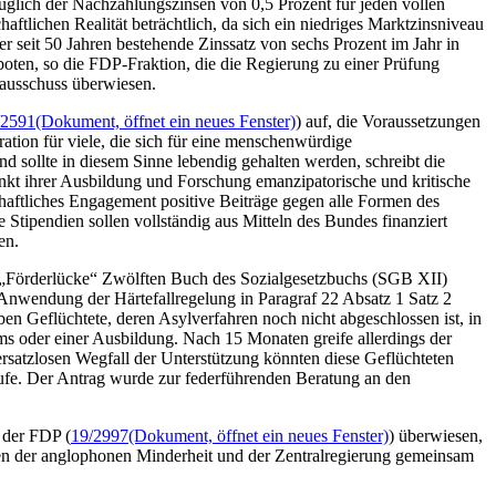
üglich der Nachzahlungszinsen von 0,5 Prozent für jeden vollen
ftlichen Realität beträchtlich, da sich ein niedriges Marktzinsniveau
er seit 50 Jahren bestehende Zinssatz von sechs Prozent im Jahr in
oten, so die FDP-Fraktion, die die Regierung zu einer Prüfung
zausschuss überwiesen.
/2591
(Dokument, öffnet ein neues Fenster)
) auf, die Voraussetzungen
ation für viele, die sich für eine menschenwürdige
d sollte in diesem Sinne lebendig gehalten werden, schreibt die
nkt ihrer Ausbildung und Forschung emanzipatorische und kritische
chaftliches Engagement positive Beiträge gegen alle Formen des
tipendien sollen vollständig aus Mitteln des Bundes finanziert
en.
 „Förderlücke“ Zwölften Buch des Sozialgesetzbuchs (SGB XII)
e Anwendung der Härtefallregelung in Paragraf 22 Absatz 1 Satz 2
n Geflüchtete, deren Asylverfahren noch nicht abgeschlossen ist, in
ms oder einer Ausbildung. Nach 15 Monaten greife allerdings der
satzlosen Wegfall der Unterstützung könnten diese Geflüchteten
laufe. Der Antrag wurde zur federführenden Beratung an den
 der FDP (
19/2997
(Dokument, öffnet ein neues Fenster)
) überwiesen,
en der anglophonen Minderheit und der Zentralregierung gemeinsam