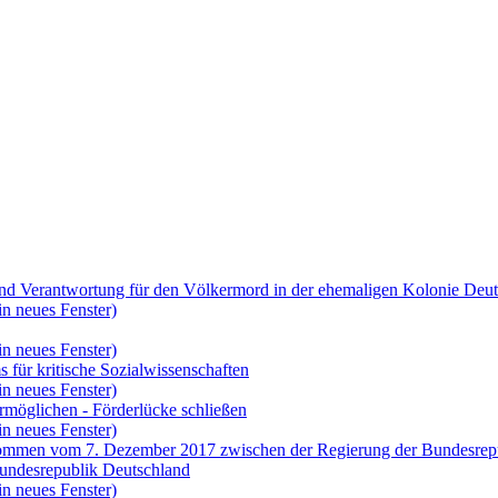
und Verantwortung für den Völkermord in der ehemaligen Kolonie Deu
in neues Fenster)
in neues Fenster)
 für kritische Sozialwissenschaften
in neues Fenster)
rmöglichen - Förderlücke schließen
in neues Fenster)
ommen vom 7. Dezember 2017 zwischen der Regierung der Bundesrepubl
 Bundesrepublik Deutschland
in neues Fenster)