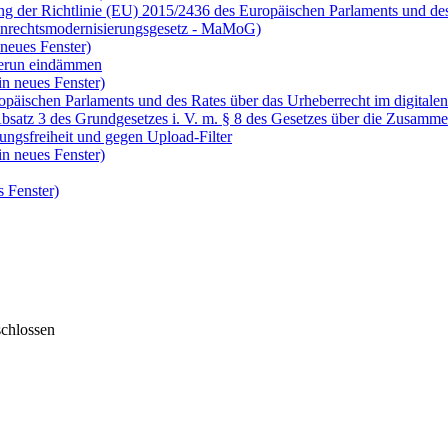
ng der Richtlinie (EU) 2015/2436 des Europäischen Parlaments und d
kenrechtsmodernisierungsgesetz - MaMoG)
neues Fenster)
amerun eindämmen
in neues Fenster)
uropäischen Parlaments und des Rates über das Urheberrecht im digita
bsatz 3 des Grundgesetzes i. V. m. § 8 des Gesetzes über die Zusamm
ngsfreiheit und gegen Upload-Filter
in neues Fenster)
 Fenster)
chlossen