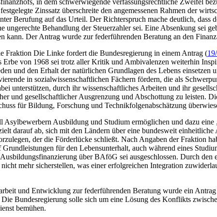
sfinanzhofs, in dem schwerwiegende verfassungsrechtliche Zweifel bez
festgelegte Zinssatz überschreite den angemessenen Rahmen der wirtscha
 unter Berufung auf das Urteil. Der Richterspruch mache deutlich, dass d
e ungerechte Behandlung der Steuerzahler sei. Eine Absenkung sei geb
rden kann. Der Antrag wurde zur federführenden Beratung an den Finan
ie Fraktion Die Linke fordert die Bundesregierung in einem Antrag (
19
Erbe von 1968 sei trotz aller Kritik und Ambivalenzen weiterhin Inspir
eden und den Erhalt der natürlichen Grundlagen des Lebens einsetzen un
erende in sozialwissenschaftlichen Fächern fördern, die als Schwerpu
ei unterstützen, durch ihr wissenschaftliches Arbeiten und ihr gesells
und gesellschaftlicher Ausgrenzung und Abschottung zu leisten. Die S
chuss für Bildung, Forschung und Technikfolgenabschätzung überwies
ll Asylbewerbern Ausbildung und Studium ermöglichen und dazu eine
 zielt darauf ab, sich mit den Ländern über eine bundesweit einheitlich
ulegen, der die Förderlücke schließt. Nach Angaben der Fraktion habe
f Grundleistungen für den Lebensunterhalt, auch während eines Studiu
Ausbildungsfinanzierung über BAföG sei ausgeschlossen. Durch den er
nicht mehr sicherstellen, was einer erfolgreichen Integration zuwider
arbeit und Entwicklung zur federführenden Beratung wurde ein Antrag
Die Bundesregierung solle sich um eine Lösung des Konflikts zwisch
Dienst bemühen.