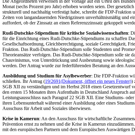
Die Abgeordneten verweisen in der Vorlage auf ein Urteil des Bunde
Monat (sechs Prozent pro Jahr) erhoben worden seien. Der gesetzlich 
strukturell und nachhaltig verfestigt habe, schreibt die FDP-Fraktion
Zeiten von langandauernden Niedrigzinsen unverhältnismäßig und ein
auffordert, ob der Zinssatz an einen Referenzzinssatz gekoppelt we
Rudi-Dutschke-Stipendium für kritische Sozialwissenschaften
: D
für die Einrichtung eines Rudi-Dutschke-Stipendiums zu schaffen Das 
Gesellschaftsordnung, Gleichberechtigung, soziale Gerechtigkeit, Fri
Fraktion. Das Rudi-Dutschke-Stipendium solle Studenten und Promovi
Theorieansätze verfolgen. Das Rudi-Dutschke-Stipendium solle sie dab
Chauvinismus, von Unterdrückung und Ausbeutung sowie ideologischer 
werden. Der Antrag wurde zur federführenden Beratung an den Auss
Ausbildung und Studium für Asylbewerber
: Die FDP-Fraktion wi
schließen. Ihr Antrag (
19/2691
(Dokument, öffnet ein neues Fenster)
)
SGB XII zu verständigen und im Herbst 2018 einen Gesetzentwurf vorz
den ersten 15 Monaten ihres Aufenthalts in Deutschland Anspruch au
Leistungsausschluss nach Paragraf 22 SGB XII. Eine Studiums- oder 
ihren Lebensunterhalt während einer Ausbildung oder eines Studiums 
Ausschuss für Arbeit und Soziales überwiesen.
Krise in Kamerun
: An den Ausschuss für wirtschaftliche Zusammen
Prävention ernst zu nehmen und die Krise in Kamerun einzudämmen. 
mit den europäischen Partnern und dem Europäischen Auswärtigen 