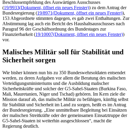
Beschlussempfehlung des Auswärtigen Ausschusses
(
19/9933
(Dokument, öffnet ein neues Fenster)
) zu dem Antrag der
Bundesregierung (
19/8971
(Dokument, öffnet ein neues Fenster)
),
153 Abgeordnete stimmten dagegen, es gab zwei Enthaltungen. Zur
Abstimmung lag auch ein Bericht des Haushaltsausschusses nach
Paragraf 96 der Geschäftsordnung des Bundestages zur
Finanzierbarkeit (
19/10007
(Dokument, öffnet ein neues Fenster)
)
vor.
Malisches Militär soll für Stabilität und
Sicherheit sorgen
Wie bisher können nun bis zu 350 Bundeswehrsoldaten entsendet
werden, zu deren Aufgaben vor allem die Beratung des malischen
Verteidigungsministeriums und die Ausbildung malischer
Sicherheitskräfte und solcher der G5-Sahel-Staaten (Burkina Faso,
Mali, Mauretanien, Niger und Tschad) gehören. Im Kern ziele die
Mission darauf ab, das malische Militär zu befähigen, künftig selbst
für Stabilität und Sicherheit im Land zu sorgen, heißt es im Antrag
der Bundesregierung. „Eine unmittelbare Begleitung bei Einsätzen
der malischen Streitkräfte oder der gemeinsamen Einsatztruppe der
G5-Sahel-Staaten ist weiterhin ausgeschlossen“, macht die
Regierung deutlich.