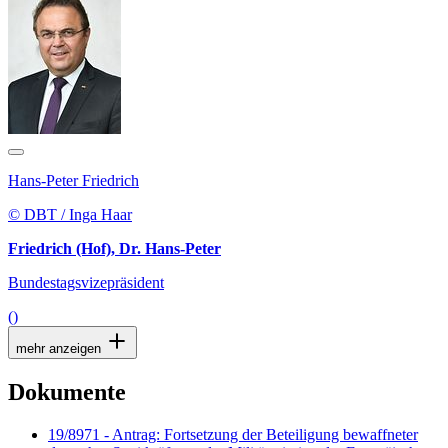
Hans-Peter Friedrich
© DBT / Inga Haar
Friedrich (Hof), Dr. Hans-Peter
Bundestagsvizepräsident
()
mehr anzeigen
Dokumente
19/8971 - Antrag: Fortsetzung der Beteiligung bewaffneter
deutscher Streitkräfte an der Militärmission der Europäischen
Union als Beitrag zur Ausbildung der malischen Streitkräfte
(EUTM Mali)
PDF
| 196 KB — Stand: 03.04.2019
(Dokument, Link öffnet