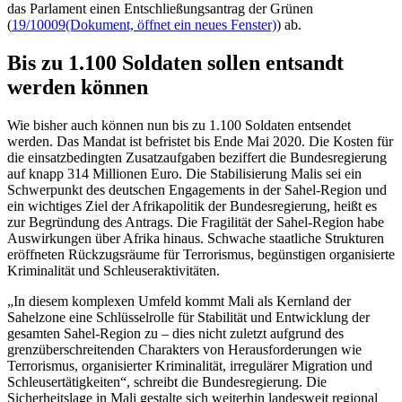
das Parlament einen Entschließungsantrag der Grünen
(
19/10009
(Dokument, öffnet ein neues Fenster)
) ab.
Bis zu 1.100 Soldaten sollen entsandt
werden können
Wie bisher auch können nun bis zu 1.100 Soldaten entsendet
werden. Das Mandat ist befristet bis Ende Mai 2020. Die Kosten für
die einsatzbedingten Zusatzaufgaben beziffert die Bundesregierung
auf knapp 314 Millionen Euro. Die Stabilisierung Malis sei ein
Schwerpunkt des deutschen
Engagements
in der Sahel-Region und
ein wichtiges Ziel der Afrikapolitik der Bundesregierung, heißt es
zur Begründung des Antrags. Die Fragilität der Sahel-Region habe
Auswirkungen über Afrika hinaus. Schwache staatliche Strukturen
eröffneten Rückzugsräume für Terrorismus, begünstigen organisierte
Kriminalität und Schleuseraktivitäten.
„In diesem komplexen Umfeld kommt Mali als Kernland der
Sahelzone eine Schlüsselrolle für Stabilität und Entwicklung der
gesamten Sahel-Region zu – dies nicht zuletzt aufgrund des
grenzüberschreitenden Charakters von Herausforderungen wie
Terrorismus, organisierter Kriminalität, irregulärer Migration und
Schleusertätigkeiten“, schreibt die Bundesregierung. Die
Sicherheitslage in Mali gestalte sich weiterhin landesweit regional