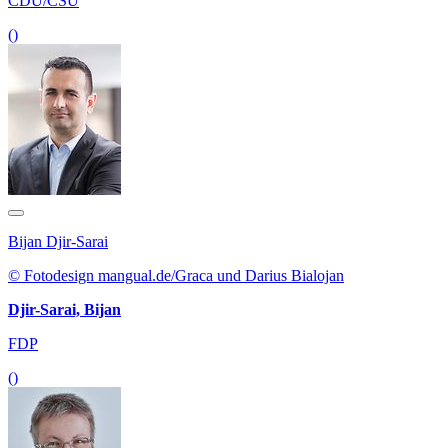
CDU/CSU
()
Bijan Djir-Sarai
© Fotodesign mangual.de/Graca und Darius Bialojan
Djir-Sarai, Bijan
FDP
()