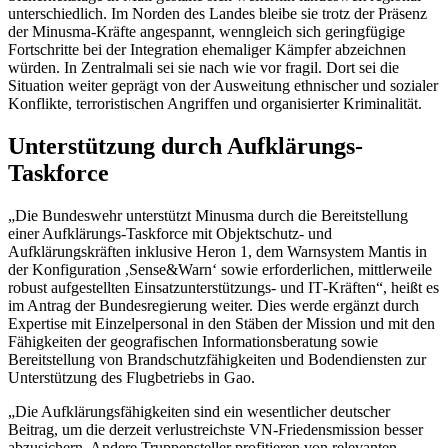
unterschiedlich. Im Norden des Landes bleibe sie trotz der Präsenz
der Minusma-Kräfte angespannt, wenngleich sich geringfügige
Fortschritte bei der Integration ehemaliger Kämpfer abzeichnen
würden. In Zentralmali sei sie nach wie vor fragil. Dort sei die
Situation weiter geprägt von der Ausweitung ethnischer und sozialer
Konflikte, terroristischen Angriffen und organisierter Kriminalität.
Unterstützung durch Aufklärungs-
Taskforce
„Die Bundeswehr unterstützt Minusma durch die Bereitstellung
einer Aufklärungs-
Taskforce
mit Objektschutz- und
Aufklärungskräften inklusive Heron 1, dem Warnsystem Mantis in
der Konfiguration ,
Sense&Warn
‘ sowie erforderlichen, mittlerweile
robust aufgestellten Einsatzunterstützungs- und
IT
-Kräften“, heißt es
im Antrag der Bundesregierung weiter. Dies werde ergänzt durch
Expertise mit Einzelpersonal in den Stäben der Mission und mit den
Fähigkeiten der geografischen Informationsberatung sowie
Bereitstellung von Brandschutzfähigkeiten und Bodendiensten zur
Unterstützung des Flugbetriebs in Gao.
„Die Aufklärungsfähigkeiten sind ein wesentlicher deutscher
Beitrag, um die derzeit verlustreichste VN-Friedensmission besser
abzusichern. Andere Truppensteller profitieren von relevanten