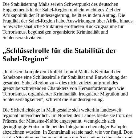
Die Stabilisierung Malis sei ein Schwerpunkt des deutschen
Engagements
in der Sahel-Region und ein wichtiges Ziel der
Afrikapolitik der Bundesregierung, heißt es in dem Antrag. Die
Fragilität der Sahel-Region habe Auswirkungen über Afrika hinaus.
Schwache staatliche Strukturen eröffneten Rückzugsräume für
Terrorismus, begünstigen organisierte Kriminalität und
Schleuseraktivitäten.
„Schlüsselrolle für die Stabilität der
Sahel-Region“
„In diesem komplexen Umfeld kommt Mali als Kernland der
Sahelzone eine Schlüsselrolle für Stabilität und Entwicklung der
gesamten Sahel-Region zu – dies nicht zuletzt aufgrund des
grenzüberschreitenden Charakters von Herausforderungen wie
Terrorismus, organisierter Kriminalität, irregulärer Migration und
Schleusertätigkeiten“, schreibt die Bundesregierung.
Die Sicherheitslage in Mali gestalte sich weiterhin landesweit
regional unterschiedlich. Im Norden des Landes bleibe sie trotz der
Präsenz der Minusma-Kräfte angespannt, wenngleich sich
geringfügige Fortschritte bei der Integration ehemaliger Kämpfer
abzeichnen würden. In Zentralmali sei sie nach wie vor fragil. Dort
sei die Situation weiter geprägt von der Ausweitung ethnischer und