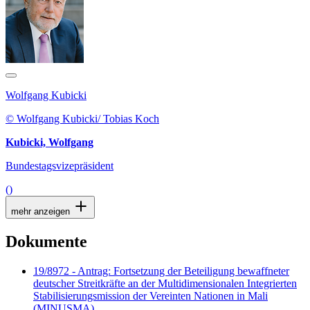
Wolfgang Kubicki
© Wolfgang Kubicki/ Tobias Koch
Kubicki, Wolfgang
Bundestagsvizepräsident
()
mehr anzeigen
Dokumente
19/8972 - Antrag: Fortsetzung der Beteiligung bewaffneter
deutscher Streitkräfte an der Multidimensionalen Integrierten
Stabilisierungsmission der Vereinten Nationen in Mali
(MINUSMA)