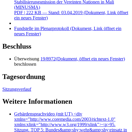
Stabilisierungsmission der Vereinten Nationen in Mali
(MINUSMA)
PDF
| 222 KB — Stand: 03.04.2019
(Dokument, Link öffnet
ein neues Fenster)
Fundstelle im Plenarprotokoll
(Dokument, Link öffnet ein
neues Fenster)
Beschluss
Überweisung
19/8972
(Dokument, öffnet ein neues Fenster)
beschlossen
Tagesordnung
Sitzungsverlauf
Weitere Informationen
Gebärdensprachvideo (mit UT)
<div
xmlns="http://www.coremedia.com/2003/richtext-1.0"
xmlns:xlink="http://www.w3.org/1999/xlink"><p>95.
Sitzung, TOP 5: Bundes&amp;shy;wehr&amp;shy;einsatz in