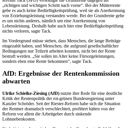
Kerstin Tack (SPD) verteidigte die Grundrente dagegen als
„richtigen und wichtigen Schritt nach vorne“. Bei der Mütterrente
gebe es auch keine Bedürftigkeitsprüfung, weil sie als Anerkennung
von Erziehungsleistung verstanden werde. Bei der Grundrente gehe
es um nichts anderes, nämlich um eine Anerkennung von
Lebensleistung. Deshalb habe auch hier eine Bedürftigkeitsprüfung
nichts verloren, sagte Tack.
Im Vordergrund müsse stehen, dass Menschen, die lange Beiträge
eingezahlt haben, und Menschen, die aufgrund gesellschaftlicher
Bedingungen nur Teilzeit arbeiten konnten, nicht bei der Rente
bestraft werden. „Sie sollen im Alter keine Fürsorgeleistungen,
sondern eben eine Rente bekommen“, sagte Tack.
AfD: Ergebnisse der Rentenkommission
abwarten
Ulrike Schielke-Ziesing (AfD)
nutzte ihre Rede für eine deutliche
Kritik der Rentenpolitik der rot-grünen Bundesregierung unter
Kanzler Schröder. Seit der Riester-Reform habe sich die Situation
der Rentner dramatisch verschlechtert, profitiert hätten von der
Reform vor allem die Arbeitgeber durch sinkende
Lohnnebenkosten.