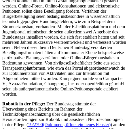
werden könnten und in ihren Gestaltungsmöglichkeiten gestärkt
werden.
Online
-Foren,
Online-
Konsultationen und elektronische
Petitionen sollen diese Beteiligung fördern. Verfahren der
Bürgerbeteiligung seien bislang insbesondere in wissenschaftlich-
technisch geprägten Handlungsfeldern, wie zum Beispiel dem
Stromnetzausbau, vorhanden. Mit der E-Petitionsplattform und dem
Jugendportal mitmischen.de seien außerdem zwei Angebote des
Bundestages installiert worden, die sich fest etabliert hätten und seit
mehreren Jahren sukzessive weiterentwickelt und verbessert worden
seien. Neben diesen beim Deutschen Bundestag verankerten
Beteiligungsformaten hätten auf kommunaler Ebene beispielsweise
partizipative Planungsverfahren oder
Online-
Bürgerhaushalte an
Bedeutung gewonnen. Von zivilgesellschaftlicher Seite aus seien
Transparenzplattformen, wie etwa das Portal abgeordnetenwatch.de
zur Dokumentation von Aktivitäten und zur Interaktion mit
Abgeordneten initiiert worden. Kampagnenportale von Campact e.
V., Avaaz-
Foundation
,
Change
.org, Inc. oder
openPetition
gGmbH
seien als außerparlamentarische
Online
-Petitionsportale etabliert
worden.
Robotik in der Pflege:
Der Bundestag stimmte der
Überweisung eines Berichts im Rahmen der
Technikfolgenabschätzung über die gesellschaftlichen
Herausforderungen zur Robotik und assistiven Neurotechnologien
in der Pflege (
19/2790
(Dokument, öffnet ein neues Fenster)
) an den