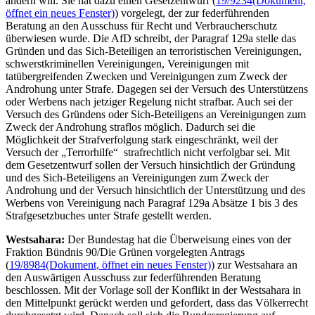
ändern will. Sie hat dazu einen Gesetzentwurf (
19/9234
(Dokument,
öffnet ein neues Fenster)
) vorgelegt, der zur federführenden
Beratung an den Ausschuss für Recht und Verbraucherschutz
überwiesen wurde. Die AfD schreibt, der Paragraf 129a stelle das
Gründen und das Sich-Beteiligen an terroristischen Vereinigungen,
schwerstkriminellen Vereinigungen, Vereinigungen mit
tatübergreifenden Zwecken und Vereinigungen zum Zweck der
Androhung unter Strafe. Dagegen sei der Versuch des Unterstützens
oder Werbens nach jetziger Regelung nicht strafbar. Auch sei der
Versuch des Gründens oder Sich-Beteiligens an Vereinigungen zum
Zweck der Androhung straflos möglich. Dadurch sei die
Möglichkeit der Strafverfolgung stark eingeschränkt, weil der
Versuch der „Terrorhilfe“ strafrechtlich nicht verfolgbar sei. Mit
dem Gesetzentwurf sollen der Versuch hinsichtlich der Gründung
und des Sich-Beteiligens an Vereinigungen zum Zweck der
Androhung und der Versuch hinsichtlich der Unterstützung und des
Werbens von Vereinigung nach Paragraf 129a Absätze 1 bis 3 des
Strafgesetzbuches unter Strafe gestellt werden.
Westsahara:
Der Bundestag hat die Überweisung eines von der
Fraktion Bündnis 90/Die Grünen vorgelegten Antrags
(
19/8984
(Dokument, öffnet ein neues Fenster)
) zur Westsahara an
den Auswärtigen Ausschuss zur federführenden Beratung
beschlossen. Mit der Vorlage soll der Konflikt in der Westsahara in
den Mittelpunkt gerückt werden und gefordert, dass das Völkerrecht