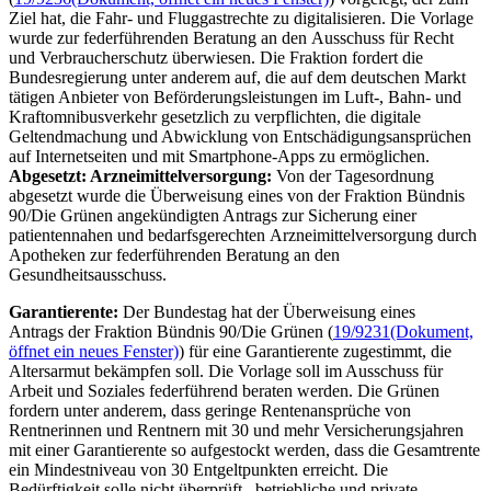
Ziel hat, die Fahr- und Fluggastrechte zu digitalisieren. Die Vorlage
wurde zur federführenden Beratung an den Ausschuss für Recht
und Verbraucherschutz überwiesen. Die Fraktion fordert die
Bundesregierung unter anderem auf, die auf dem deutschen Markt
tätigen Anbieter von Beförderungsleistungen im Luft-, Bahn- und
Kraftomnibusverkehr gesetzlich zu verpflichten, die digitale
Geltendmachung und Abwicklung von Entschädigungsansprüchen
auf Internetseiten und mit
Smartphone-Apps
zu ermöglichen.
Abgesetzt: Arzneimittelversorgung:
Von der Tagesordnung
abgesetzt wurde die Überweisung eines von der Fraktion Bündnis
90/Die Grünen angekündigten Antrags zur Sicherung einer
patientennahen und bedarfsgerechten Arzneimittelversorgung durch
Apotheken zur federführenden Beratung an den
Gesundheitsausschuss.
Garantierente:
Der Bundestag hat der Überweisung eines
Antrags der Fraktion Bündnis 90/Die Grünen (
19/9231
(Dokument,
öffnet ein neues Fenster)
) für eine Garantierente zugestimmt, die
Altersarmut bekämpfen soll. Die Vorlage soll im Ausschuss für
Arbeit und Soziales federführend beraten werden. Die Grünen
fordern unter anderem, dass geringe Rentenansprüche von
Rentnerinnen und Rentnern mit 30 und mehr Versicherungsjahren
mit einer Garantierente so aufgestockt werden, dass die Gesamtrente
ein Mindestniveau von 30 Entgeltpunkten erreicht. Die
Bedürftigkeit solle nicht überprüft , betriebliche und private