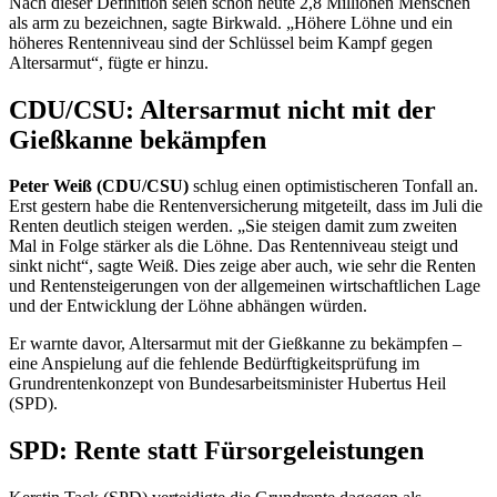
Nach dieser Definition seien schon heute 2,8 Millionen Menschen
als arm zu bezeichnen, sagte Birkwald. „Höhere Löhne und ein
höheres Rentenniveau sind der Schlüssel beim Kampf gegen
Altersarmut“, fügte er hinzu.
CDU/CSU: Altersarmut nicht mit der
Gießkanne bekämpfen
Peter Weiß (CDU/CSU)
schlug einen optimistischeren Tonfall an.
Erst gestern habe die Rentenversicherung mitgeteilt, dass im Juli die
Renten deutlich steigen werden. „Sie steigen damit zum zweiten
Mal in Folge stärker als die Löhne. Das Rentenniveau steigt und
sinkt nicht“, sagte Weiß. Dies zeige aber auch, wie sehr die Renten
und Rentensteigerungen von der allgemeinen wirtschaftlichen Lage
und der Entwicklung der Löhne abhängen würden.
Er warnte davor, Altersarmut mit der Gießkanne zu bekämpfen –
eine Anspielung auf die fehlende Bedürftigkeitsprüfung im
Grundrentenkonzept von Bundesarbeitsminister Hubertus Heil
(SPD).
SPD: Rente statt Fürsorgeleistungen