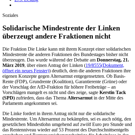
Soziales
Solidarische Mindest­rente der Linken
über­zeugt andere Frak­tionen nicht
Die Fraktion Die Linke kann mit ihrem Konzept einer solidarischen
Mindestrente die anderen Fraktionen des Bundestages bisher nicht
überzeugen. Das wurde während der Debatte am
Donnerstag, 21.
März 2019
, über einen Antrag der Linken (
19/8555
(Dokument,
öffnet ein neues Fenster)
) deutlich, dem die anderen Fraktionen ihre
eigenen Konzepte gegen Altersarmut entgegensetzten. Ob Basis-
Rente (FDP), Grundrente (Koalition), Garantierente (Grüne) oder
der Vorschlag der AfD-Fraktion für höhere Freibeträge – an
Vorschlägen mangelt es nicht und dies zeige, sagte
Kerstin Tack
(SPD)
zufrieden, dass das Thema
Altersarmut
in der Mitte des
Parlaments angekommen sei.
Die Linke fordert in ihrem Antrag nicht nur die solidarische
Mindestrente. Um Altersarmut zu bekämpfen, sei es auch nötig, den
gesetzlichen Mindestlohn umgehend auf zwölf Euro pro Stunde und
das Rentenniveau wieder auf 53 Prozent des Durchschnittsentgelts