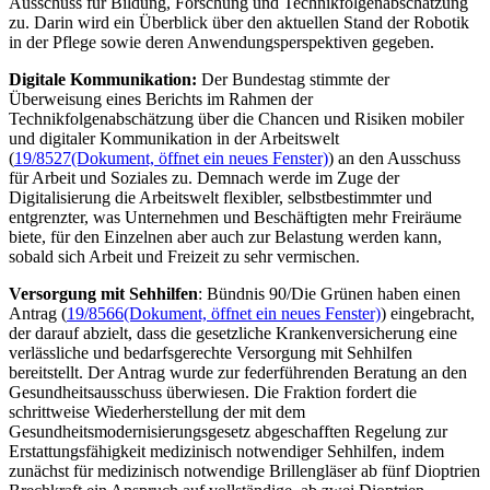
Ausschuss für Bildung, Forschung und Technikfolgenabschätzung
zu. Darin wird ein Überblick über den aktuellen Stand der Robotik
in der Pflege sowie deren Anwendungsperspektiven gegeben.
Digitale Kommunikation:
Der Bundestag stimmte der
Überweisung eines Berichts im Rahmen der
Technikfolgenabschätzung über die Chancen und Risiken mobiler
und digitaler Kommunikation in der Arbeitswelt
(
19/8527
(Dokument, öffnet ein neues Fenster)
) an den Ausschuss
für Arbeit und Soziales zu. Demnach werde im Zuge der
Digitalisierung die Arbeitswelt flexibler, selbstbestimmter und
entgrenzter, was Unternehmen und Beschäftigten mehr Freiräume
biete, für den Einzelnen aber auch zur Belastung werden kann,
sobald sich Arbeit und Freizeit zu sehr vermischen.
Versorgung mit Sehhilfen
: Bündnis 90/Die Grünen haben einen
Antrag (
19/8566
(Dokument, öffnet ein neues Fenster)
) eingebracht,
der darauf abzielt, dass die gesetzliche Krankenversicherung eine
verlässliche und bedarfsgerechte Versorgung mit Sehhilfen
bereitstellt. Der Antrag wurde zur federführenden Beratung an den
Gesundheitsausschuss überwiesen. Die Fraktion fordert die
schrittweise Wiederherstellung der mit dem
Gesundheitsmodernisierungsgesetz abgeschafften Regelung zur
Erstattungsfähigkeit medizinisch notwendiger Sehhilfen, indem
zunächst für medizinisch notwendige Brillengläser ab fünf Dioptrien