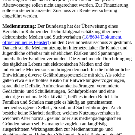
Altersvorsorge sollen nicht angerechnet werden. Zur Finanzierung
solle ein steuerfinanzierter Zuschuss zur Rentenversicherung
eingeführt werden.
Mediennutzung:
Der Bundestag hat der Überweisung eines
Berichts im Rahmen der Technikfolgenabschätzung über neue
elektronische Medien und Suchtverhalten (
18/8604
(Dokument,
öffnet ein neues Fenster)
) an den Gesundheitsausschuss zugestimmt.
Danach sei die Mediennutzung im Internetzeitalter für Kinder und
Jugendliche offenbar mit erheblichen Risiken und Spannungen
innerhalb der Familien verbunden. Die zunehmende Durchdringung
des täglichen Lebens mit elektronischen Medien und der
individuelle Medienkonsum bringen demnach für die frühkindliche
Entwicklung diverse Gefährdungspotenziale mit sich. Als solche
gälten etwa ein erhöhtes Risiko für Entwicklungsverzögerungen,
sprachliche Defizite, Aufmerksamkeitsstörungen, verminderte
Gedächtnis- und Schulleistungen, Schlafprobleme und eine
„niedrige emotionale Reaktivität“, heißt es in dem Bericht. In
Familien und Schulen mangele es häufig an gemeinsamen
medienbezogenen Selbst-, Sozial- und Sacherfahrungen. Auch
bestehe keine Klarheit darüber, welches Nutzungsverhalten in
welchem Alter normal, gesund oder aus medienpädagogischen
Gründen ratsam sei. Es mangele zugleich an langfristig
ausgerichteten Wirkungsstudien zur Mediennutzungs- und
Suchtforschung. Unter dem Stichwort „
Social-Network
-Sucht“