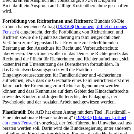
Brechkraft ein Anspruch auf vollständige, ab zwei Dioptrien
Brechkraft ein Anspruch auf hälftige Kostenübernahme geschaffen
wird.
Fortbildung von Richterinnen und Richtern
: Bündnis 90/Die
Grünen haben einen Antrag (
19/8568
(Dokument, öffnet ein neues
Fenster)
) eingebracht, der die Fortbildung von Richterinnen und
Richtern sowie die Qualitätssicherung im familiengerichtlichen
Verfahren zum Gegenstand hat. Er wurde zur federführenden
Beratung an den Ausschuss für Recht und Verbraucherschutz
überwiesen. Die Grünen wollen in das Deutsche Richtergesetz das
Recht und die Pflicht für Richterinnen und Richter aufnehmen, sich
kostenfrei mit Unterstützung des Dienstherren fortzubilden. In
das Gerichtsverfassungsgesetz will die Fraktion
Eingangsvoraussetzungen für Familienrichter und -richterinnen
aufnehmen, etwa dass die Geschäfte eines Familienrichters erst drei
Jahre nach der Ernennung zum Richter aufgenommen werden
können und dass Kenntnisse auf dem Gebiet des Kindschaftsrechts
sowie des Kinder- und Jugendhilferechts, der Pädagogik, der
Psychologie und der sozialen Arbeit nachgewiesen werden.
Plastikmüll
: Die AfD hat einen Antrag mit dem Titel „Plastikmüll –
Eine internationale Herausforderung“ (
19/9237
(Dokument, öffnet
ein neues Fenster)
) vorgelegt, der federführend im Umweltausschuss
beraten werden soll. Darin wird die Bundesregierung unter anderem
aufgefordert, Forschungsprojekte zu fördern, die die Herkunft und