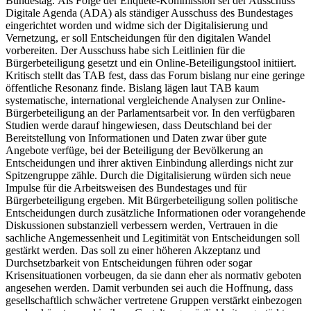
Bundestag. Als Folge der
Enquete-
Kommission sei der Ausschuss
Digitale Agenda (ADA) als ständiger Ausschuss des Bundestages
eingerichtet worden und widme sich der Digitalisierung und
Vernetzung, er soll Entscheidungen für den digitalen Wandel
vorbereiten. Der Ausschuss habe sich Leitlinien für die
Bürgerbeteiligung gesetzt und ein
Online
-Beteiligungstool initiiert.
Kritisch stellt das TAB fest, dass das Forum bislang nur eine geringe
öffentliche Resonanz finde. Bislang lägen laut TAB kaum
systematische, international vergleichende Analysen zur
Online
-
Bürgerbeteiligung an der Parlamentsarbeit vor. In den verfügbaren
Studien werde darauf hingewiesen, dass Deutschland bei der
Bereitstellung von Informationen und Daten zwar über gute
Angebote verfüge, bei der Beteiligung der Bevölkerung an
Entscheidungen und ihrer aktiven Einbindung allerdings nicht zur
Spitzengruppe zähle. Durch die Digitalisierung würden sich neue
Impulse für die Arbeitsweisen des Bundestages und für
Bürgerbeteiligung ergeben. Mit Bürgerbeteiligung sollen politische
Entscheidungen durch zusätzliche Informationen oder vorangehende
Diskussionen substanziell verbessern werden, Vertrauen in die
sachliche Angemessenheit und Legitimität von Entscheidungen soll
gestärkt werden. Das soll zu einer höheren Akzeptanz und
Durchsetzbarkeit von Entscheidungen führen oder sogar
Krisensituationen vorbeugen, da sie dann eher als normativ geboten
angesehen werden. Damit verbunden sei auch die Hoffnung, dass
gesellschaftlich schwächer vertretene Gruppen verstärkt einbezogen