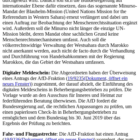
durchgesetzt wird. Danach soll sich die Bundesregierung auf
internationaler Ebene dafür einsetzen, dass das sogenannte Minurso-
Mandat der Blauhelm-Mission (
United Nations Mission for the
Referendum in Western Sahara
) erneut verlängert und dabei um
einen Auftrag zur Beobachtung der Menschenrechtssituation ergänzt
wird. Außerdem soll die Minurso nicht länger die einzige UN-
Mission bleibt, deren Mandat ohne sachlichen Grund keine
Menschenrechtsmechanismen umfasst. Auch soll die
völkerrechtswidrige Verwaltung der Westsahara durch Marokko
nicht anerkannt werden, auch nicht de facto durch die Verhandlung
und Durchführung von Handelsabkommen mit der Regierung
Marokkos, die das Gebiet der Westsahara umfassen.
Digitaler Meldeschein:
Die Abgeordneten haben der Überweisung
eines Antrags der AfD-Fraktion (
19/9235
(Dokument, öffnet ein
neues Fenster)
) zugestimmt, der darauf abzielt, die Einführung des
digitalen Meldescheins in Beherbergungsbetrieben zu prüfen. Die
Vorlage wurde an den Ausschuss für Inneres und Heimat zur
federführenden Beratung überwiesen. Die AfD fordert die
Bundesregierung auf, die rechtlichen Anpassungen zu prüfen, um
einen papierlosen
Check-In
in Beherbergungsbetrieben zu
ermöglichen und dem Bundestag bis 30. Juni 2019 über das
Ergebnis der Prüfung zu berichten.
Fahr- und Fluggastrechte
: Die AfD-Fraktion hat einen Antrag
(
19/9236
(Dokument, öffnet ein neues Fenster)
) vorgelegt, der zum