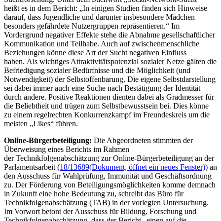
heißt es in dem Bericht: „In einigen Studien finden sich Hinweise
darauf, dass Jugendliche und darunter insbesondere Mädchen
besonders gefährdete Nutzergruppen repräsentieren.“ Im
Vordergrund negativer Effekte stehe die Abnahme gesellschaftlicher
Kommunikation und Teilhabe. Auch auf zwischenmenschliche
Beziehungen könne diese Art der Sucht negativen Einfluss
haben. Als wichtiges Attraktivitätspotenzial sozialer Netze gälten die
Befriedigung sozialer Bedürfnisse und die Möglichkeit (und
Notwendigkeit) der Selbstoffenbarung. Die eigene Selbstdarstellung
sei dabei immer auch eine Suche nach Bestätigung der Identität
durch andere. Positive Reaktionen dienten dabei als Gradmesser für
die Beliebtheit und trügen zum Selbstbewusstsein bei. Dies könne
zu einem regelrechten Konkurrenzkampf im Freundeskreis um die
meisten „
Likes
“ führen.
Online
-Bürgerbeteiligung:
Die Abgeordneten stimmten der
Überweisung eines Berichts im Rahmen
der Technikfolgenabschätzung zur
Online-
Bürgerbeteiligung an der
Parlamentsarbeit (
18/13689
(Dokument, öffnet ein neues Fenster)
) an
den Ausschuss für Wahlprüfung, Immunität und Geschäftsordnung
zu. Der Förderung von Beteiligungsmöglichkeiten komme demnach
in Zukunft eine hohe Bedeutung zu, schreibt das Büro für
Technikfolgenabschätzung (TAB) in der vorlegten Untersuchung.
Im Vorwort betont der Ausschuss für Bildung, Forschung und
Technikfolgenabschätzung, dass der Bericht „einen auf die