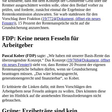
Sie kritisierte, dass mit dem Konzept der Grundrente Geld über die
Rentner ausgeschüttert werden solle, ohne den Bedarf vorher zu
prüfen, und forderte, zunächst einmal die Ergebnisse der
Rentenkommission abzuwarten. Sie warb stattdessen für den
Vorschlag ihrer Fraktion (
19/7724
(Dokument, öffnet ein neues
Fenster)
), 15 Prozent der Rentenansprüche nicht auf die
Grundsicherung anzurechnen.
FDP: Keine neuen Fesseln für
Arbeitgeber
Pascal Kober (FDP)
sagte: „Wir haben mit unserer Basis-Rente das
überzeugendste Konzept.“ Das Konzept (
19/7694
(Dokument, öffnet
ein neues Fenster)
) sieht vor, dass Rentner 20 Prozent der eigenen
Rentenansprüche behalten dürfen, wenn sie Grundsicherung
beantragen müssen. „Das wäre leistungsgerecht,
generationengerecht und finanzierbar“, so Kober.
Er kritisierte die Linken dafür, mit ihren Vorschlägen den
Arbeitgebern neue Fesseln anlegen zu wollen. Dies könnten diese
aber im Hinblick auf die anstehenden Herausforderungen nicht
gebrauchen.
Grüne: Freibeträge sind kein