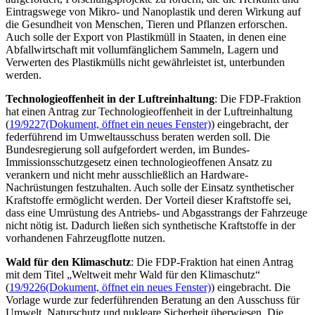
Eintragswege von Mikro- und Nanoplastik und deren Wirkung auf
die Gesundheit von Menschen, Tieren und Pflanzen erforschen.
Auch solle der Export von Plastikmüll in Staaten, in denen eine
Abfallwirtschaft mit vollumfänglichem Sammeln, Lagern und
Verwerten des Plastikmülls nicht gewährleistet ist, unterbunden
werden.
Technologieoffenheit in der Luftreinhaltung
: Die FDP-Fraktion
hat einen Antrag zur Technologieoffenheit in der Luftreinhaltung
(
19/9227
(Dokument, öffnet ein neues Fenster)
) eingebracht, der
federführend im Umweltausschuss beraten werden soll. Die
Bundesregierung soll aufgefordert werden, im Bundes-
Immissionsschutzgesetz einen technologieoffenen Ansatz zu
verankern und nicht mehr ausschließlich an
Hardware
-
Nachrüstungen festzuhalten. Auch solle der Einsatz synthetischer
Kraftstoffe ermöglicht werden. Der Vorteil dieser Kraftstoffe sei,
dass eine Umrüstung des Antriebs- und Abgasstrangs der Fahrzeuge
nicht nötig ist. Dadurch ließen sich synthetische Kraftstoffe in der
vorhandenen Fahrzeugflotte nutzen.
Wald für den Klimaschutz
: Die FDP-Fraktion hat einen Antrag
mit dem Titel „Weltweit mehr Wald für den Klimaschutz“
(
19/9226
(Dokument, öffnet ein neues Fenster)
) eingebracht. Die
Vorlage wurde zur federführenden Beratung an den Ausschuss für
Umwelt, Naturschutz und nukleare Sicherheit überwiesen. Die