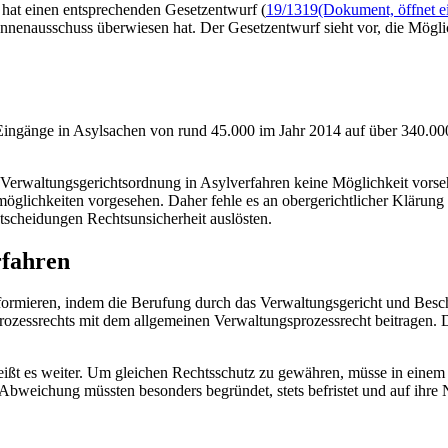
hat einen entsprechenden Gesetzentwurf (
19/1319
(Dokument, öffnet e
Innenausschuss überwiesen hat. Der Gesetzentwurf sieht vor, die Mögli
 Eingänge in Asylsachen von rund 45.000 im Jahr 2014 auf über 340.000
 Verwaltungsgerichtsordnung in Asylverfahren keine Möglichkeit vorse
öglichkeiten vorgesehen. Daher fehle es an obergerichtlicher Klärung
tscheidungen Rechtsunsicherheit auslösten.
rfahren
formieren, indem die Berufung durch das Verwaltungsgericht und Besc
rozessrechts mit dem allgemeinen Verwaltungsprozessrecht beitragen. 
eißt es weiter. Um gleichen Rechtsschutz zu gewähren, müsse in einem w
bweichung müssten besonders begründet, stets befristet und auf ihre 