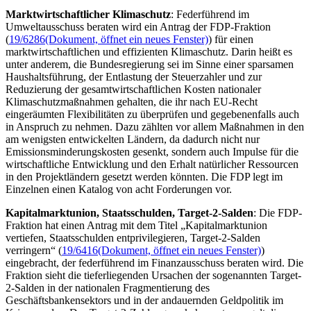
Marktwirtschaftlicher Klimaschutz
: Federführend im
Umweltausschuss beraten wird ein Antrag der FDP-Fraktion
(
19/6286
(Dokument, öffnet ein neues Fenster)
) für einen
marktwirtschaftlichen und effizienten Klimaschutz. Darin heißt es
unter anderem, die Bundesregierung sei im Sinne einer sparsamen
Haushaltsführung, der Entlastung der Steuerzahler und zur
Reduzierung der gesamtwirtschaftlichen Kosten nationaler
Klimaschutzmaßnahmen gehalten, die ihr nach EU-Recht
eingeräumten Flexibilitäten zu überprüfen und gegebenenfalls auch
in Anspruch zu nehmen. Dazu zählten vor allem Maßnahmen in den
am wenigsten entwickelten Ländern, da dadurch nicht nur
Emissionsminderungskosten gesenkt, sondern auch Impulse für die
wirtschaftliche Entwicklung und den Erhalt natürlicher Ressourcen
in den Projektländern gesetzt werden könnten. Die FDP legt im
Einzelnen einen Katalog von acht Forderungen vor.
Kapitalmarktunion, Staatsschulden, Target-2-Salden
: Die FDP-
Fraktion hat einen Antrag mit dem Titel „Kapitalmarktunion
vertiefen, Staatsschulden entprivilegieren, Target-2-Salden
verringern“ (
19/6416
(Dokument, öffnet ein neues Fenster)
)
eingebracht, der federführend im Finanzausschuss beraten wird. Die
Fraktion sieht die tieferliegenden Ursachen der sogenannten Target-
2-Salden in der nationalen Fragmentierung des
Geschäftsbankensektors und in der andauernden Geldpolitik im