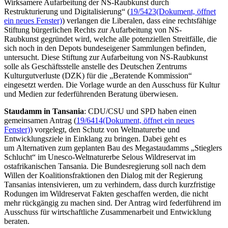
Wirksamere Aufarbeitung der NS-Raubkunst durch
Restrukturierung und Digitalisierung“ (
19/5423
(Dokument, öffnet
ein neues Fenster)
) verlangen die Liberalen, dass eine rechtsfähige
Stiftung bürgerlichen Rechts zur Aufarbeitung von NS-
Raubkunst gegründet wird, welche alle potenziellen Streitfälle, die
sich noch in den
Depots
bundeseigener Sammlungen befinden,
untersucht. Diese Stiftung zur Aufarbeitung von NS-Raubkunst
solle als Geschäftsstelle anstelle des Deutschen Zentrums
Kulturgutverluste (DZK) für die „Beratende Kommission“
eingesetzt werden. Die Vorlage wurde an den Ausschuss für Kultur
und Medien zur federführenden Beratung überwiesen.
Staudamm in Tansania
: CDU/CSU und SPD haben einen
gemeinsamen Antrag (
19/6414
(Dokument, öffnet ein neues
Fenster)
) vorgelegt, den Schutz von Weltnaturerbe und
Entwicklungsziele in Einklang zu bringen. Dabei geht es
um Alternativen zum geplanten Bau des Megastaudamms „Stieglers
Schlucht“ im Unesco-Weltnaturerbe
Selous
Wildreservat im
ostafrikanischen Tansania. Die Bundesregierung soll nach dem
Willen der Koalitionsfraktionen den Dialog mit der Regierung
Tansanias intensivieren, um zu verhindern, dass durch kurzfristige
Rodungen im Wildreservat Fakten geschaffen werden, die nicht
mehr rückgängig zu machen sind. Der Antrag wird federführend im
Ausschuss für wirtschaftliche Zusammenarbeit und Entwicklung
beraten.