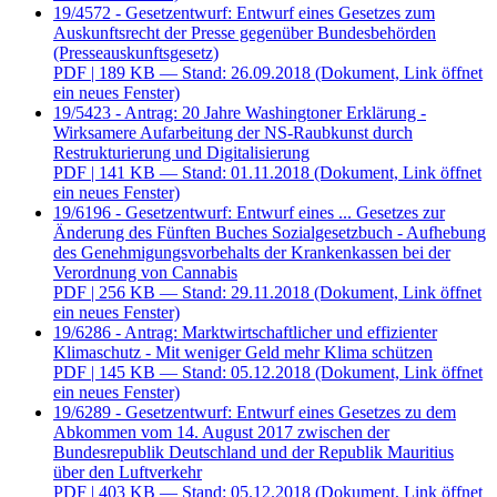
19/4572 - Gesetzentwurf: Entwurf eines Gesetzes zum
Auskunftsrecht der Presse gegenüber Bundesbehörden
(Presseauskunftsgesetz)
PDF
| 189 KB — Stand: 26.09.2018
(Dokument, Link öffnet
ein neues Fenster)
19/5423 - Antrag: 20 Jahre Washingtoner Erklärung -
Wirksamere Aufarbeitung der NS-Raubkunst durch
Restrukturierung und Digitalisierung
PDF
| 141 KB — Stand: 01.11.2018
(Dokument, Link öffnet
ein neues Fenster)
19/6196 - Gesetzentwurf: Entwurf eines ... Gesetzes zur
Änderung des Fünften Buches Sozialgesetzbuch - Aufhebung
des Genehmigungsvorbehalts der Krankenkassen bei der
Verordnung von Cannabis
PDF
| 256 KB — Stand: 29.11.2018
(Dokument, Link öffnet
ein neues Fenster)
19/6286 - Antrag: Marktwirtschaftlicher und effizienter
Klimaschutz - Mit weniger Geld mehr Klima schützen
PDF
| 145 KB — Stand: 05.12.2018
(Dokument, Link öffnet
ein neues Fenster)
19/6289 - Gesetzentwurf: Entwurf eines Gesetzes zu dem
Abkommen vom 14. August 2017 zwischen der
Bundesrepublik Deutschland und der Republik Mauritius
über den Luftverkehr
PDF
| 403 KB — Stand: 05.12.2018
(Dokument, Link öffnet