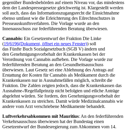
gegenüber Bundesbehörden auf einem Niveau vor, das mindestens
dem der Landespressegesetze gleichwertig ist. Klargestellt werden
soll auch, dass das Informationszugangsrecht die Einsichtnahme
ebenso umfasst wie die Erleichterung des Eilrechtsschutzes in
Presseauskunftsverfahren. Die Vorlage wurde an den
Innenausschuss zur federführenden Beratung überwiesen.
Cannabis:
Ein Gesetzentwurf der Fraktion Die Linke
(
19/6196
(Dokument, öffnet ein neues Fenster)
) soll
das Fünfte Buch Sozialgesetzbuch (SGB V) ändern und
den Genehmigungsvorbehalt der Krankenkassen bei der
Verordnung von Cannabis aufheben. Die Vorlage wurde zur
federführenden Beratung an den Gesundheitsausschuss
überwiesen. Laut Gesetz sei eine Ablehnung des Antrags auf
Erstattung der Kosten für Cannabis als Medikament durch die
Krankenkassen nur in Ausnahmefällen möglich, schreibt die
Fraktion. Die Zahlen zeigten jedoch, dass die Krankenkassen das
Ausnahme-/Regelfallprinzip nicht befolgten und etliche Anträge
abgelehnt würden. Sie fordern, den Genehmigungsvorbehalt der
Krankenkassen zu streichen. Damit würde Medizinalcannabis wie
andere vom Arzt verschriebene Medikamente behandelt.
Luftverkehrsabkommen mit Mauritius
: An den federführenden
Verkehrsausschuss überwiesen hat der Bundestag einen
Gesetzentwurf der Bundesregierung zum Abkommen vom 14.