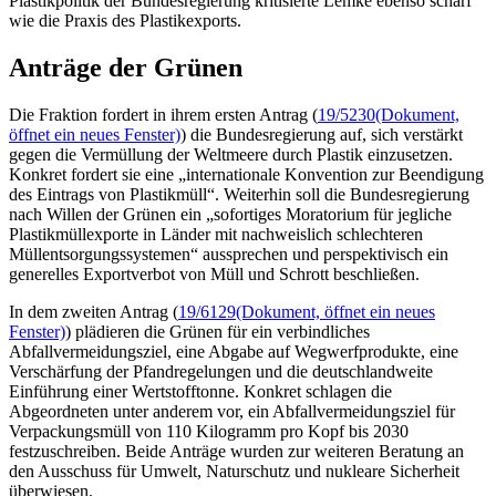
Plastikpolitik der Bundesregierung kritisierte Lemke ebenso scharf
wie die Praxis des Plastikexports.
Anträge der Grünen
Die Fraktion fordert in ihrem ersten Antrag (
19/5230
(Dokument,
öffnet ein neues Fenster)
) die Bundesregierung auf, sich verstärkt
gegen die Vermüllung der Weltmeere durch Plastik einzusetzen.
Konkret fordert sie eine „internationale Konvention zur Beendigung
des Eintrags von Plastikmüll“. Weiterhin soll die Bundesregierung
nach Willen der Grünen ein „sofortiges Moratorium für jegliche
Plastikmüllexporte in Länder mit nachweislich schlechteren
Müllentsorgungssystemen“ aussprechen und perspektivisch ein
generelles Exportverbot von Müll und Schrott beschließen.
In dem zweiten Antrag (
19/6129
(Dokument, öffnet ein neues
Fenster)
) plädieren die Grünen für ein verbindliches
Abfallvermeidungsziel, eine Abgabe auf Wegwerfprodukte, eine
Verschärfung der Pfandregelungen und die deutschlandweite
Einführung einer Wertstofftonne. Konkret schlagen die
Abgeordneten unter anderem vor, ein Abfallvermeidungsziel für
Verpackungsmüll von 110 Kilogramm pro Kopf bis 2030
festzuschreiben. Beide Anträge wurden zur weiteren Beratung an
den Ausschuss für Umwelt, Naturschutz und nukleare Sicherheit
überwiesen.