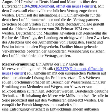
August 2017 zwischen Deutschland und Mauritius über den
Luftverkehr (
19/6289
(Dokument, öffnet ein neues Fenster)
). Mit
dem Gesetz soll einem völkerrechtlichen Vertrag zugestimmt
werden. Damit soll der internationale Fluglinienverkehr für die
deutschen Luftfahrtunternehmen und die des Vertragspartners
zwischen beiden Staaten auf eine solide Rechtsgrundlage gestellt
und das frühere Abkommen vom 26. Februar 1974 ersetzt
werden. Deutschland und Mauritius gewähren sich gegenseitig die
Rechte des Überflugs, der Landung zu nichtgewerblichen Zwecken,
des Absetzens und des Aufnehmens von Fluggästen, Fracht und
Post im internationalen Flugverkehr. Darüber hinausgehende
Verkehrsrechte bedürfen der gesonderten Vereinbarung zwischen
den Luftfahrtbehörden der Vertragsparteien.
Meeresvermüllung:
Ein Antrag der FDP gegen die
Meeresvermüllung durch Plastik (
19/3172
(Dokument, öffnet ein
neues Fenster)
) soll gemeinsam mit den europäischen Partnern auf
eine internationale Lösung des Problems setzen. Des Weiteren
sollen Forschungsvorhaben im Bereich der Wasserreinhaltung zur
Ermittlung von Methoden und Wegen, um Abwasser von
Mikroplastiken zu reinigen, gefördert werden. Bestehende deutsche
Technik zur Reinhaltung der Meere wie Müllsammelschiffe solle in
Serie produziert und auf den Weltmeeren eingesetzt werden. Die
europäische Entwicklungszusammenarbeit solle
eine Entsorgungswirtschaft in Entwicklungsländern aufbauen