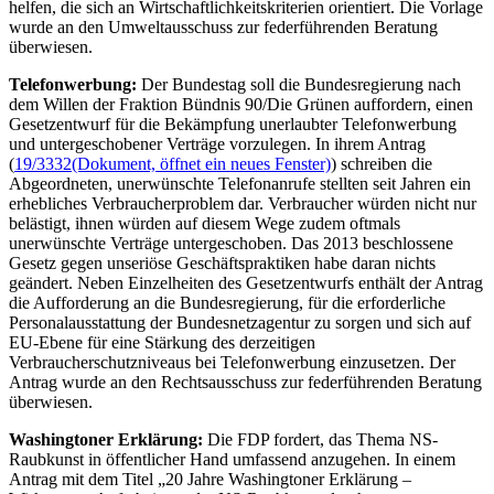
helfen, die sich an Wirtschaftlichkeitskriterien orientiert. Die Vorlage
wurde an den Umweltausschuss zur federführenden Beratung
überwiesen.
Telefonwerbung:
Der Bundestag soll die Bundesregierung nach
dem Willen der Fraktion Bündnis 90/Die Grünen auffordern, einen
Gesetzentwurf für die Bekämpfung unerlaubter Telefonwerbung
und untergeschobener Verträge vorzulegen. In ihrem Antrag
(
19/3332
(Dokument, öffnet ein neues Fenster)
) schreiben die
Abgeordneten, unerwünschte Telefonanrufe stellten seit Jahren ein
erhebliches Verbraucherproblem dar. Verbraucher würden nicht nur
belästigt, ihnen würden auf diesem Wege zudem oftmals
unerwünschte Verträge untergeschoben. Das 2013 beschlossene
Gesetz gegen unseriöse Geschäftspraktiken habe daran nichts
geändert. Neben Einzelheiten des Gesetzentwurfs enthält der Antrag
die Aufforderung an die Bundesregierung, für die erforderliche
Personalausstattung der Bundesnetzagentur zu sorgen und sich auf
EU-Ebene für eine Stärkung des derzeitigen
Verbraucherschutzniveaus bei Telefonwerbung einzusetzen. Der
Antrag wurde an den Rechtsausschuss zur federführenden Beratung
überwiesen.
Washingtoner
Erklärung:
Die FDP fordert, das Thema NS-
Raubkunst in öffentlicher Hand umfassend anzugehen. In einem
Antrag mit dem Titel „20 Jahre Washingtoner Erklärung –