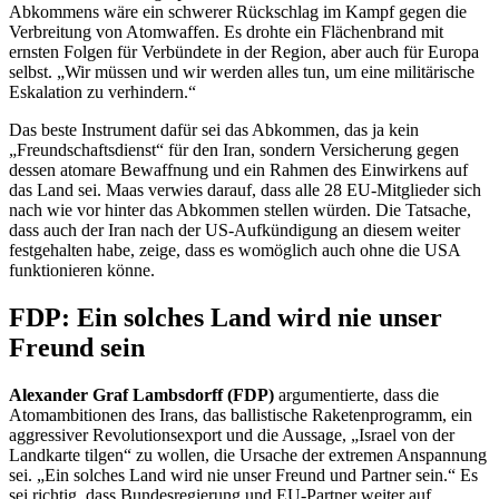
Abkommens wäre ein schwerer Rückschlag im Kampf gegen die
Verbreitung von Atomwaffen. Es drohte ein Flächenbrand mit
ernsten Folgen für Verbündete in der Region, aber auch für Europa
selbst. „Wir müssen und wir werden alles tun, um eine militärische
Eskalation zu verhindern.“
Das beste Instrument dafür sei das Abkommen, das ja kein
„Freundschaftsdienst“ für den Iran, sondern Versicherung gegen
dessen atomare Bewaffnung und ein Rahmen des Einwirkens auf
das Land sei. Maas verwies darauf, dass alle 28 EU-Mitglieder sich
nach wie vor hinter das Abkommen stellen würden. Die Tatsache,
dass auch der Iran nach der US-Aufkündigung an diesem weiter
festgehalten habe, zeige, dass es womöglich auch ohne die USA
funktionieren könne.
FDP: Ein solches Land wird nie unser
Freund sein
Alexander Graf Lambsdorff (FDP)
argumentierte, dass die
Atomambitionen des Irans, das ballistische Raketenprogramm, ein
aggressiver Revolutionsexport und die Aussage, „Israel von der
Landkarte tilgen“ zu wollen, die Ursache der extremen Anspannung
sei. „Ein solches Land wird nie unser Freund und Partner sein.“ Es
sei richtig, dass Bundesregierung und EU-Partner weiter auf