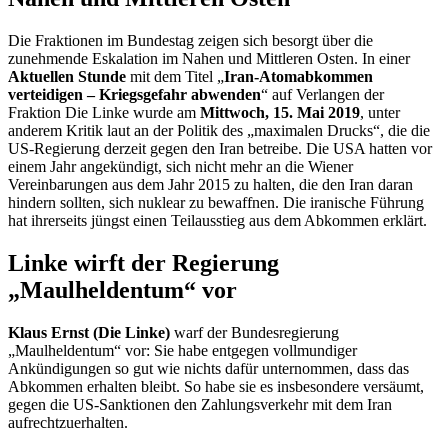
Die Fraktionen im Bundestag zeigen sich besorgt über die
zunehmende Eskalation im Nahen und Mittleren Osten. In einer
Aktuellen Stunde
mit dem Titel „
Iran-Atomabkommen
verteidigen – Kriegsgefahr abwenden
“ auf Verlangen der
Fraktion Die Linke wurde am
Mittwoch, 15. Mai 2019
, unter
anderem Kritik laut an der Politik des „maximalen Drucks“, die die
US-Regierung derzeit gegen den Iran betreibe. Die USA hatten vor
einem Jahr angekündigt, sich nicht mehr an die Wiener
Vereinbarungen aus dem Jahr 2015 zu halten, die den Iran daran
hindern sollten, sich nuklear zu bewaffnen. Die iranische Führung
hat ihrerseits jüngst einen Teilausstieg aus dem Abkommen erklärt.
Linke wirft der Regierung
„Maulheldentum“ vor
Klaus Ernst (Die Linke)
warf der Bundesregierung
„Maulheldentum“ vor: Sie habe entgegen vollmundiger
Ankündigungen so gut wie nichts dafür unternommen, dass das
Abkommen erhalten bleibt. So habe sie es insbesondere versäumt,
gegen die US-Sanktionen den Zahlungsverkehr mit dem Iran
aufrechtzuerhalten.