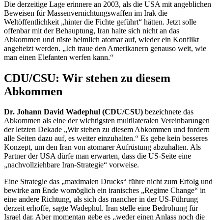
Die derzeitige Lage erinnere an 2003, als die USA mit angeblichen
Beweisen für Massenvernichtungswaffen im Irak die
Weltöffentlichkeit „hinter die Fichte geführt“ hätten. Jetzt solle
offenbar mit der Behauptung, Iran halte sich nicht an das
Abkommen und rüste heimlich atomar auf, wieder ein Konflikt
angeheizt werden. „Ich traue den Amerikanern genauso weit, wie
man einen Elefanten werfen kann.“
CDU/CSU: Wir stehen zu diesem
Abkommen
Dr. Johann David Wadephul (CDU/CSU)
bezeichnete das
Abkommen als eine der wichtigsten multilateralen Vereinbarungen
der letzten Dekade „Wir stehen zu diesem Abkommen und fordern
alle Seiten dazu auf, es weiter einzuhalten.“ Es gebe kein besseres
Konzept, um den Iran von atomarer Aufrüstung abzuhalten. Als
Partner der USA dürfe man erwarten, dass die US-Seite eine
„nachvollziehbare Iran-Strategie“ vorweise.
Eine Strategie das „maximalen Drucks“ führe nicht zum Erfolg und
bewirke am Ende womöglich ein iranisches „
Regime Change
“ in
eine andere Richtung, als sich das mancher in der US-Führung
derzeit erhoffe, sagte Wadephul. Iran stelle eine Bedrohung für
Israel dar. Aber momentan gebe es „weder einen Anlass noch die