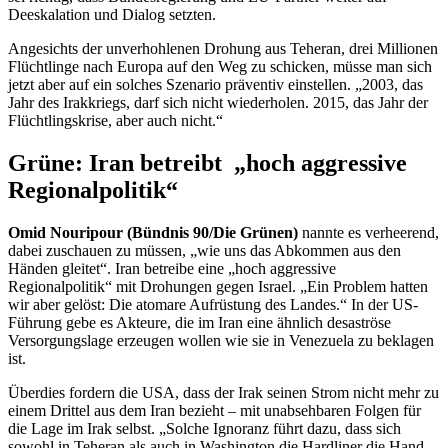
Deeskalation und Dialog setzten.
Angesichts der unverhohlenen Drohung aus Teheran, drei Millionen
Flüchtlinge nach Europa auf den Weg zu schicken, müsse man sich
jetzt aber auf ein solches Szenario präventiv einstellen. „2003, das
Jahr des Irakkriegs, darf sich nicht wiederholen. 2015, das Jahr der
Flüchtlingskrise, aber auch nicht.“
Grüne: Iran betreibt „hoch aggressive
Regionalpolitik“
Omid Nouripour (Bündnis 90/Die Grünen)
nannte es verheerend,
dabei zuschauen zu müssen, „wie uns das Abkommen aus den
Händen gleitet“. Iran betreibe eine „hoch aggressive
Regionalpolitik“ mit Drohungen gegen Israel. „Ein Problem hatten
wir aber gelöst: Die atomare Aufrüstung des Landes.“ In der US-
Führung gebe es Akteure, die im Iran eine ähnlich desaströse
Versorgungslage erzeugen wollen wie sie in Venezuela zu beklagen
ist.
Überdies fordern die USA, dass der Irak seinen Strom nicht mehr zu
einem Drittel aus dem Iran bezieht – mit unabsehbaren Folgen für
die Lage im Irak selbst. „Solche Ignoranz führt dazu, dass sich
sowohl in Teheran als auch in
Washington
die
Hardliner
die Hand