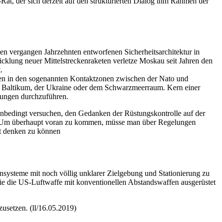
t, der sich derzeit auf den strukturierten Dialog ihm Rahmen der
den vergangen Jahrzehnten entworfenen Sicherheitsarchitektur in
icklung neuer Mittelstreckenraketen verletze Moskau seit Jahren den
t.
hen in den sogenannten Kontaktzonen zwischen der Nato und
em Baltikum, der Ukraine oder dem Schwarzmeerraum. Kern einer
Übungen durchzuführen.
nbedingt versuchen, den Gedanken der Rüstungskontrolle auf der
net. Um überhaupt voran zu kommen, müsse man über Regelungen
it denken zu können
ensysteme mit noch völlig unklarer Zielgebung und Stationierung zu
die die US-Luftwaffe mit konventionellen Abstandswaffen ausgerüstet
zusetzen. (ll/16.05.2019)