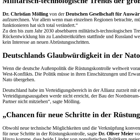
Militärisch-technologische Trends der gro
Dr. Christian Mölling
von der
Deutschen Gesellschaft für Auswärt
aufzurechnen. Vor allem wenn man einzelnen Regionen betrachte, mü
funktionieren hat sich total verändert.“
Zu den bis zum Jahr 2030 absehbaren militärisch-technologischen Tre
Rückentwicklung hin zu Landstreitkräften stattfinde und Russland w
kein Interesse an neuen Abrüstungsschritten.
Deutschlands Glaubwürdigkeit in der Nato
Wenn die deutsche Außenpolitik die Rüstungskontrolle weltweit vorant
West-Konflikts. Die Politik müsse in ihren Einschätzungen und Erwartu
Nato übergehen.
Deutschland habe im Verteidigungsbereich in der Allianz zurzeit mit
Verteidigungsausgaben werde nicht erreicht, der Bau der
Nordstream-
Partner nicht mitziehen“, sagte Mölling.
„Chancen für neue Schritte in der Rüstung
Obwohl neue technische Möglichkeiten und die Verknüpfung konventi
für neue Schritte in der Rüstungskontrolle, sagte
Dr. Oliver Meier
vo
Hinzu komme, dass beide Länder von populistischen Politikern regie