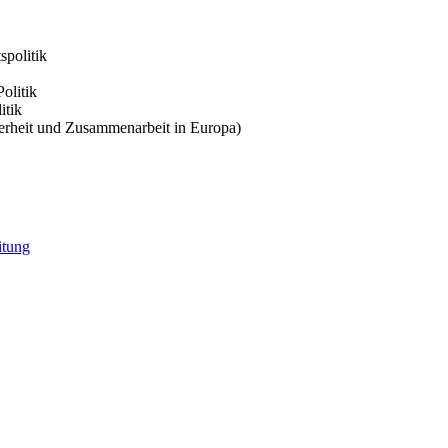
spolitik
olitik
itik
herheit und Zusammenarbeit in Europa)
itung