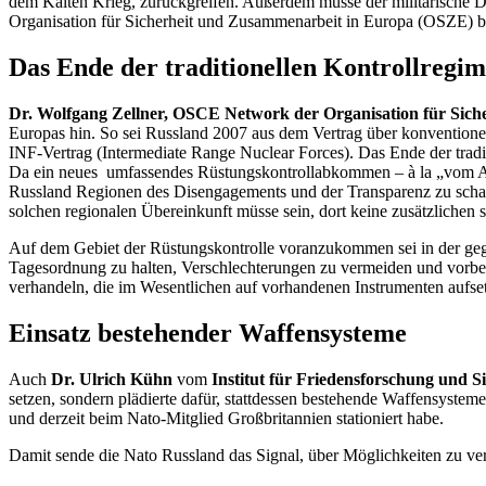
dem Kalten Krieg, zurückgreifen. Außerdem müsse der militärische D
Organisation für Sicherheit und Zusammenarbeit in Europa (OSZE)
Das Ende der traditionellen Kontrollregi
Dr. Wolfgang Zellner,
OSCE Network der Organisation
für Sich
Europas hin. So sei Russland 2007 aus dem Vertrag über konventionel
INF-Vertrag (
Intermediate Range Nuclear Forces
). Das Ende der trad
Da ein neues umfassendes Rüstungskontrollabkommen – à la „vom Atl
Russland Regionen des
Disengagements
und der Transparenz zu scha
solchen regionalen Übereinkunft müsse sein, dort keine zusätzlichen
Auf dem Gebiet der Rüstungskontrolle voranzukommen sei in der geg
Tagesordnung zu halten, Verschlechterungen zu vermeiden und vorbe
verhandeln, die im Wesentlichen auf vorhandenen Instrumenten aufset
Einsatz bestehender Waffensysteme
Auch
Dr. Ulrich Kühn
vom
Institut für Friedensforschung und Si
setzen, sondern plädierte dafür, stattdessen bestehende Waffensyste
und derzeit beim Nato-Mitglied Großbritannien stationiert habe.
Damit sende die Nato Russland das Signal, über Möglichkeiten zu verfü