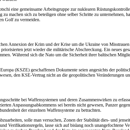
 Sotschi eine gemeinsame Arbeitsgruppe zur nuklearen Rüstungskontro
u machen sich zu beteiligen ohne selber Schritte zu unternehmen, hal
hen Golf zu vermeiden.
ssischen Annexion der Krim und der Krise um die Ukraine von Misstraue
n priorisierten jetzt wieder die militärische Abschreckung. Ein neues ges
men. Während sich die Nato um die Sicherheit ihrer baltischen Mitgli
Europa (KSZE) geschaffenen Dokumente seien angesichts der politisc
 gewesen, den KSE-Vertrag nicht an die geopolitischen Veränderungen 
ungsschritte bei Waffensystemen und deren Zusammenwirken zu erfassen
ifizierten Anpassungsabkommens sei bereits nicht gewesen, Panzer geg
undenheit der einzelnen Waffensysteme zu betrachten.
uarbeiten, solle man versuchen, Zonen der Stabilität dies- und jens
und Verifikationsregeln, lasse sich auf bislang noch unangefochtene Ve