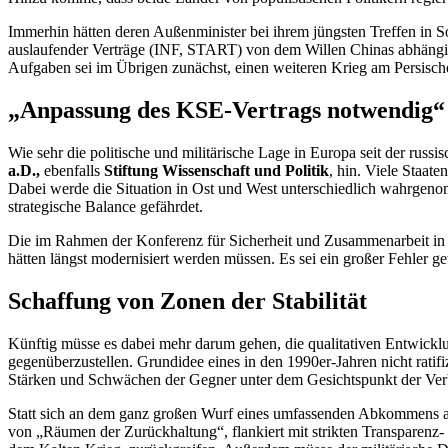
Immerhin hätten deren Außenminister bei ihrem jüngsten Treffen in
auslaufender Verträge (INF, START) von dem Willen Chinas abhängig z
Aufgaben sei im Übrigen zunächst, einen weiteren Krieg am Persisc
„Anpassung des KSE-Vertrags notwendig“
Wie sehr die politische und militärische Lage in Europa seit der ru
a.D.,
ebenfalls
Stiftung Wissenschaft und Politik
, hin. Viele Staate
Dabei werde die Situation in Ost und West unterschiedlich wahrgenom
strategische
Balance
gefährdet.
Die im Rahmen der Konferenz für Sicherheit und Zusammenarbeit in 
hätten längst modernisiert werden müssen. Es sei ein großer Fehler
Schaffung von Zonen der Stabilität
Künftig müsse es dabei mehr darum gehen, die qualitativen Entwickl
gegenüberzustellen. Grundidee eines in den 1990er-Jahren nicht rat
Stärken und Schwächen der Gegner unter dem Gesichtspunkt der Verb
Statt sich an dem ganz großen Wurf eines umfassenden Abkommens abz
von „Räumen der Zurückhaltung“, flankiert mit strikten Transparenz- 