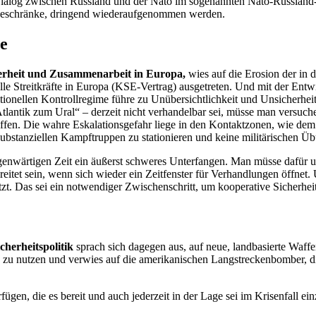
ialog zwischen Russland und der Nato im sogenannten Nato-Russland-Ra
 beschränke, dringend wiederaufgenommen werden.
me
erheit und Zusammenarbeit in Europa,
wies auf die Erosion der in 
le Streitkräfte in Europa (KSE-Vertrag) ausgetreten. Und mit der Entw
itionellen Kontrollregime führe zu Unübersichtlichkeit und Unsicherhei
antik zum Ural“ – derzeit nicht verhandelbar sei, müsse man versuc
ffen. Die wahre Eskalationsgefahr liege in den Kontaktzonen, wie d
 substanziellen Kampftruppen zu stationieren und keine militärischen 
enwärtigen Zeit ein äußerst schweres Unterfangen. Man müsse dafür u
reitet sein, wenn sich wieder ein Zeitfenster für Verhandlungen öff
zt. Das sei ein notwendiger Zwischenschritt, um kooperative Sicherhe
cherheitspolitik
sprach sich dagegen aus, auf neue, landbasierte Waff
me zu nutzen und verwies auf die amerikanischen Langstreckenbomber, 
gen, die es bereit und auch jederzeit in der Lage sei im Krisenfall ein