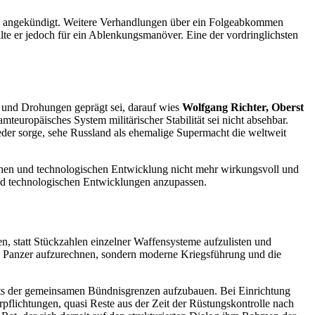
lle angekündigt. Weitere Verhandlungen über ein Folgeabkommen
te er jedoch für ein Ablenkungsmanöver. Eine der vordringlichsten
n und Drohungen geprägt sei, darauf wies
Wolfgang Richter, Oberst
amteuropäisches System militärischer Stabilität sei nicht absehbar.
eder sorge, sehe Russland als ehemalige Supermacht die weltweit
hen und technologischen Entwicklung nicht mehr wirkungsvoll und
und technologischen Entwicklungen anzupassen.
, statt Stückzahlen einzelner Waffensysteme aufzulisten und
en Panzer aufzurechnen, sondern moderne Kriegsführung und die
eits der gemeinsamen Bündnisgrenzen aufzubauen. Bei Einrichtung
rpflichtungen, quasi Reste aus der Zeit der Rüstungskontrolle nach