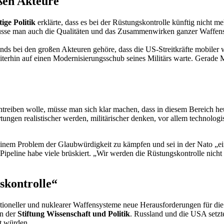
ßen Akteure
ige Politik
erklärte, dass es bei der Rüstungskontrolle künftig nicht m
sse man auch die Qualitäten und das Zusammenwirken ganzer Waffensys
nds bei den großen Akteuren gehöre, dass die US-Streitkräfte mobiler
eiterhin auf einen Modernisierungsschub seines Militärs warte. Gerad
reiben wolle, müsse man sich klar machen, dass in diesem Bereich heut
ngen realistischer werden, militärischer denken, vor allem technologis
 einem Problem der Glaubwürdigkeit zu kämpfen und sei in der Nato „ei
Pipeline
habe viele brüskiert. „Wir werden die Rüstungskontrolle nicht
skontrolle“
oneller und nuklearer Waffensysteme neue Herausforderungen für die 
n der
Stiftung Wissenschaft und Politik
. Russland und die USA setzte
rt würden.