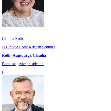
Claudia Roth
© Claudia Roth/ Kristian Schuller
Roth (Augsburg), Claudia
Bundestagsvizepräsidentin
()