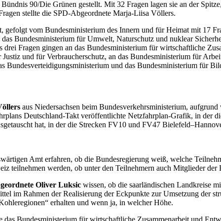
Bündnis 90/Die Grünen gestellt. Mit 32 Fragen lagen sie an der Spitze
ragen stellte die SPD-Abgeordnete Marja-Liisa Völlers.
mt, gefolgt vom Bundesministerium des Innern und für Heimat mit 17 Fr
ten, das Bundesministerium für Umwelt, Naturschutz und nuklear Sicherh
eils drei Fragen gingen an das Bundesministerium für wirtschaftliche
 Justiz und für Verbraucherschutz, an das Bundesministerium für Arbei
 Bundesverteidigungsministerium und das Bundesministerium für Bildu
öllers
aus Niedersachsen beim Bundesverkehrsministerium, aufgrund 
ahrplans Deutschland-Takt veröffentlichte Netzfahrplan-Grafik, in de
usgetauscht hat, in der die Strecken FV10 und FV47 Bielefeld–Hannove
ärtigen Amt erfahren, ob die Bundesregierung weiß, welche Teilnehme
eiz teilnehmen werden, ob unter den Teilnehmern auch Mitglieder der 
eordnete Oliver Luksic
wissen, ob die saarländischen Landkreise mi
ttel im Rahmen der Realisierung der Eckpunkte zur Umsetzung der s
 Kohleregionen“ erhalten und wenn ja, in welcher Höhe.
te das Bundesministerium für wirtschaftliche Zusammenarbeit und Ent