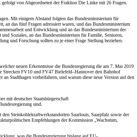
, gefolgt von Abgeordneten der Fraktion Die Linke mit 26 Fragen.
agen. Mit einigem Abstand folgten das Bundesministerium für
eit, an das fünf Fragen adressiert waren, und das Bundesministerium
 Zusammenarbeit und Entwicklung und an das Bundesministerium der
t und Soziales, an das Bundesministerium für Familie, Senioren,
ng und Forschung sollten zu je einer Frage Stellung beziehen.
welcher neuen Erkenntnisse die Bundesregierung die am 7. Mai 2019
r die Strecken FV10 und FV47 Bielefeld–Hannover den Bahnhof
r an Stadthagen vorbeifahren, und warum diese neue Version auf den
r mit deutscher Staatsbürgerschaft
Bundesregierung sind.
t den Steinkohlekraftwerkstandorten Saarlouis, Saarpfalz sowie der
trukturpolitischen Empfehlungen der Kommission „Wachstum,
wicklung, was die Bundesregierung bislang auf EU-