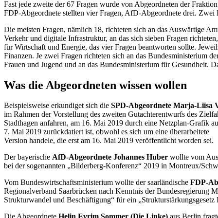
Fast jede zweite der 67 Fragen wurde von Abgeordneten der Fraktion 
FDP-Abgeordnete stellten vier Fragen, AfD-Abgeordnete drei. Zwei F
Die meisten Fragen, nämlich 18, richteten sich an das Auswärtige A
Verkehr und digitale Infrastruktur, an das sich sieben Fragen richte
für Wirtschaft und Energie, das vier Fragen beantworten sollte. Jew
Finanzen. Je zwei Fragen richteten sich an das Bundesministerium der
Frauen und Jugend und an das Bundesministerium für Gesundheit. Das
Was die Abgeordneten wissen wollen
Beispielsweise erkundiget sich die
SPD-Abgeordnete Marja-Liisa V
im Rahmen der Vorstellung des zweiten Gutachterentwurfs des Zielf
Stadthagen anfahren, am 16. Mai 2019 durch eine Netzplan-Grafik a
7. Mai 2019 zurückdatiert ist, obwohl es sich um eine überarbeitete
Version handele, die erst am 16. Mai 2019 veröffentlicht worden sei.
Der bayerische
AfD-Abgeordnete Johannes Huber
wollte vom Ausw
bei der sogenannten „Bilderberg-Konferenz“ 2019 in
Montreux
/Schw
Vom Bundeswirtschaftsministerium wollte der saarländische
FDP-Abg
Regionalverband Saarbrücken nach Kenntnis der Bundesregierung Mi
Strukturwandel und Beschäftigung“ für ein „Strukturstärkungsgesetz
Die Abgeordnete
Helin Evrim Sommer (Die Linke)
aus Berlin frag