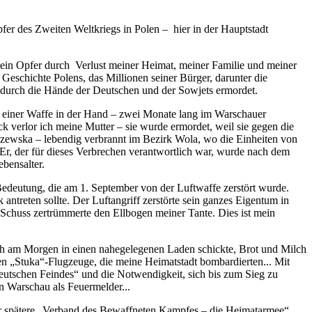
er des Zweiten Weltkriegs in Polen – hier in der Hauptstadt
 ein Opfer durch Verlust meiner Heimat, meiner Familie und meiner
Geschichte Polens, das Millionen seiner Bürger, darunter die
de durch die Hände der Deutschen und der Sowjets ermordet.
it einer Waffe in der Hand – zwei Monate lang im Warschauer
ck verlor ich meine Mutter – sie wurde ermordet, weil sie gegen die
szewska
– lebendig verbrannt im Bezirk
Wola
, wo die Einheiten von
r, der für dieses Verbrechen verantwortlich war, wurde nach dem
bensalter.
e Bedeutung, die am 1. September von der Luftwaffe zerstört wurde.
k antreten sollte. Der Luftangriff zerstörte sein ganzes Eigentum in
chuss zertrümmerte den Ellbogen meiner Tante. Dies ist mein
ch am Morgen in einen nahegelegenen Laden schickte, Brot und Milch
 „Stuka“-Flugzeuge, die meine Heimatstadt bombardierten... Mit
deutschen Feindes“ und die Notwendigkeit, sich bis zum Sieg zu
n Warschau als Feuermelder...
er spätere „Verband des Bewaffneten Kampfes – die Heimatarmee“,