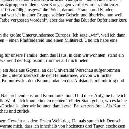
nsatzgruppen in den ersten Kriegstagen verübt wurden, führten zu
n 100 zufällig ausgewählte Polen, darunter Frauen und Kinder,
nmal war ich in einer Gruppe solcher Geiseln und überlebte nur, weil
 Farbe vergossen worden!“, aber das war das Blut der Opfer einer kurz
die größte Untergrundarmee Europas. Ich sage „wir“, weil ich dann,
n – einen Pfadfindereid und einen Militäreid. Und ich habe eine
ig für unsere Familie, denn das Haus, in dem wir wohnten, stand ein
, während der Explosion Trümmer auf mich fielen.
r
, ein Jude aus
Gdyni
a, an der Universität Warschau aufgenommen
te die Unteroffiziersschule der Heimatarmee, wovon wir nichts
r-Komorowski,
dem Kommandanten des Aufstands, mit mir trug und
en Nachrichtendienst und Kommunikation. Und diese Aufgabe hatte ich
e Wahl – ich konnte in den rechten Teil der Stadt gehen, wo es keine
-
Cocktails
, aber wir konnten damit zwei Panzer zerstören. Als Kurier
schau und zurück.
einem Gewehr aus dem Ersten Weltkrieg. Damals sprach ich Deutsch,
 warnte mich, dass ich innerhalb von höchstens drei Tagen erschossen