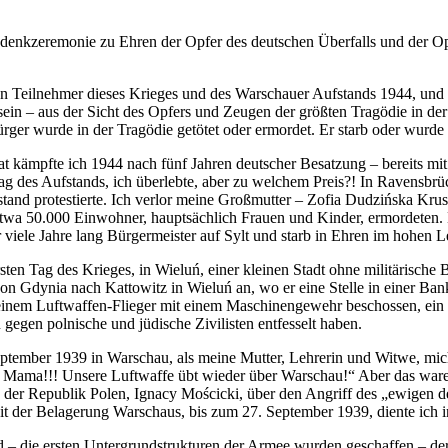
edenkzeremonie zu Ehren der Opfer des deutschen Überfalls und der Opf
nen Teilnehmer dieses Krieges und des Warschauer Aufstands 1944, und
in – aus der Sicht des Opfers und Zeugen der größten Tragödie in der 
Bürger wurde in der Tragödie getötet oder ermordet. Er starb oder wur
dat kämpfte ich 1944 nach fünf Jahren deutscher Besatzung – bereits m
stag des Aufstands, ich überlebte, aber zu welchem Preis?! In Ravensbrü
and protestierte. Ich verlor meine Großmutter –
Zofia Dudzińska Kru
twa 50.000 Einwohner, hauptsächlich Frauen und Kinder, ermordeten. E
iele Jahre lang Bürgermeister auf Sylt und starb in Ehren im hohen Le
sten Tag des Krieges, in
Wieluń
, einer kleinen Stadt ohne militärisch
von
Gdynia
nach Kattowitz in
Wieluń
an, wo er eine Stelle in einer Ban
nem Luftwaffen-Flieger mit einem Maschinengewehr beschossen, ein S
 gegen polnische und jüdische Zivilisten entfesselt haben.
September 1939 in Warschau, als meine Mutter, Lehrerin und Witwe, mi
 Mama!!! Unsere Luftwaffe übt wieder über Warschau!“ Aber das waren
n der Republik Polen,
Ignacy Mościcki
, über den Angriff des „ewigen 
eit der Belagerung Warschaus, bis zum 27. September 1939, diente ich i
nd – die ersten Untergrundstrukturen der Armee wurden geschaffen – d