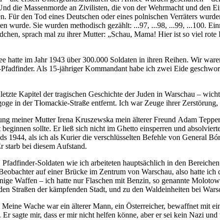
. Und die Massenmorde an Zivilisten, die von der Wehrmacht und den Ei
en. Für den Tod eines Deutschen oder eines polnischen Verräters wurde
n wurde. Sie wurden methodisch gezählt: ...97, ...98, ...99, ...100. Ei
dchen, sprach mal zu ihrer Mutter: „Schau, Mama! Hier ist so viel rote
hatte im Jahr 1943 über 300.000 Soldaten in ihren Reihen. Wir waren 
nd-Pfadfinder. Als 15-jähriger Kommandant habe ich zwei Eide geschwore
etzte Kapitel der tragischen Geschichte der Juden in Warschau – wicht
oge in der
Tłomackie
-Straße entfernt. Ich war Zeuge ihrer Zerstörung
mung meiner Mutter
Irena Kruszewska
mein älterer Freund
Adam Teppe
beginnen sollte. Er ließ sich nicht im Ghetto einsperren und absolvier
ands 1944, als ich als Kurier die verschlüsselten Befehle von General
Bó
 starb bei diesem Aufstand.
 Pfadfinder-Soldaten wie ich arbeiteten hauptsächlich in den Bereich
obachter auf einer Brücke im Zentrum von Warschau, also hatte ich di
nige Waffen – ich hatte nur Flaschen mit Benzin, so genannte Molotow
er den Straßen der kämpfenden Stadt, und zu den Waldeinheiten bei War
 Meine Wache war ein älterer Mann, ein Österreicher, bewaffnet mit 
 sagte mir, dass er mir nicht helfen könne, aber er sei kein Nazi und