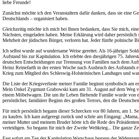
liebe Freunde!
Zunächst möchte ich den Veranstaltern dafür danken, dass sie eine G
Deutschlands – organisiert haben.
Gleichzeitig möchte ich mich bei Ihnen bedanken, dass Sie mich, ei
Nächsten, eingeladen haben. Meine Erklärung wird daher persönlich se
Mehrheit der jüdischen Bürger, verloren hat. Jeder fünfte polnische 
Ich selbst wurde auf wundersame Weise gerettet. Als 16-jähriger Sol
Aufstand bis zur Kapitulation. Ich erlebte den diesjährigen 75. Jahre
deutschen Entscheidungen zur Trennung von Familien nach dem Aufst
Heinz Reinefarth in der ersten Woche nach Ausbruch des Aufstands e
Krieg zum Mitglied des Schleswig-Holsteinischen Landtages und war v
Die Liste der Kriegsverluste meiner Familie beginnt symbolisch am er
Mein Onkel
Zygmunt Grabowski
kam am 31. August auf dem Weg 
einem Möbelwagen. Die um ihr Leben fliehende Familie wurde von ei
persönlicher, familiärer Beginn des großen Terrors, den die Deutschen
Für mich persönlich begann dieser Schrecken vor 80 Jahren, am 1. 
zu kaufen. Ich kam aufgeregt zurück und schrie am Eingang: „Mama,
meiner Mutter und meinem Bruder hörte ich die Rede des Präsidente
verteidigen. So begann für mich der Zweite Weltkrieg... Die ganze Z
Fast sofort am Tag der Kapitulation Warschaus begann der Widersta