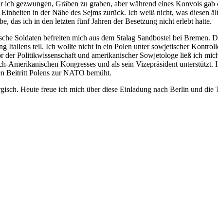
 war ich gezwungen, Gräben zu graben, aber während eines Konvois gab 
nheiten in der Nähe des Sejms zurück. Ich weiß nicht, was diesen älte
 das ich in den letzten fünf Jahren der Besetzung nicht erlebt hatte.
sche Soldaten befreiten mich aus dem Stalag Sandbostel bei Bremen. D
g Italiens teil. Ich wollte nicht in ein Polen unter sowjetischer Kontr
r der Politikwissenschaft und amerikanischer Sowjetologe ließ ich mic
h-Amerikanischen Kongresses und als sein Vizepräsident unterstützt. I
n Beitritt Polens zur NATO bemüht.
gisch. Heute freue ich mich über diese Einladung nach Berlin und die 