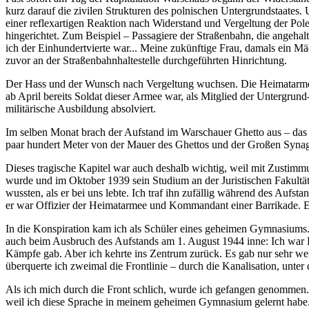
kurz darauf die zivilen Strukturen des polnischen Untergrundstaates
einer reflexartigen Reaktion nach Widerstand und Vergeltung der Pol
hingerichtet. Zum Beispiel – Passagiere der Straßenbahn, die angehalte
ich der Einhundertvierte war... Meine zukünftige Frau, damals ein Mä
zuvor an der Straßenbahnhaltestelle durchgeführten Hinrichtung.
Der Hass und der Wunsch nach Vergeltung wuchsen. Die Heimatarmee 
ab April bereits Soldat dieser Armee war, als Mitglied der Untergru
militärische Ausbildung absolviert.
Im selben Monat brach der Aufstand im Warschauer Ghetto aus – das l
paar hundert Meter von der Mauer des Ghettos und der Großen Synag
Dieses tragische Kapitel war auch deshalb wichtig, weil mit Zustim
wurde und im Oktober 1939 sein Studium an der Juristischen Fakultät 
wussten, als er bei uns lebte. Ich traf ihn zufällig während des Aufst
er war Offizier der Heimatarmee und Kommandant einer Barrikade. Er
In die Konspiration kam ich als Schüler eines geheimen Gymnasiums.
auch beim Ausbruch des Aufstands am 1. August 1944 inne: Ich war Be
Kämpfe gab. Aber ich kehrte ins Zentrum zurück. Es gab nur sehr we
überquerte ich zweimal die Frontlinie – durch die Kanalisation, unt
Als ich mich durch die Front schlich, wurde ich gefangen genommen.
weil ich diese Sprache in meinem geheimen Gymnasium gelernt habe. Er