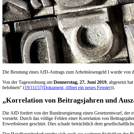
Die Beratung eines AfD-Antrags zum Arbeitslosengeld I wurde von 
Von der Tagesordnung am
Donnerstag, 27. Juni 2019
, abgesetzt ha
belohnen“ (
19/11157
(Dokument, öffnet ein neues Fenster)
).
„Korrelation von Beitragsjahren und Ausz
Die AfD fordert von der Bundesregierung einen Gesetzentwurf, der ei
vorsieht. Durch das völlige Fehlen einer Korrelation von Beitragsj
Erwerbslosen geschürt. Dies schade beträchtlich dem gesellschaftlic
Der Handlungsbedarf ergebe sich auch aus weiteren Statistiken der 