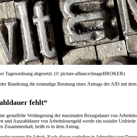
der Tagesordnung abgesetzt. (© picture-alliance/imageBROKER)
t der Bundestag die erstmalige Beratung eines Antrags der AfD mit dem 
ahldauer fehlt“
ne gestaffelte Verlängerung der maximalen Bezugsdauer von Arbeitslos
ahren und Auszahldauer von Arbeitslosengeld werde ein sozialer Unfri
hen Zusammenhalt, heißt es in dem Antrag.
Bundesagentur für Arbeit. Nach diesen verließen in Jahresfrist von D