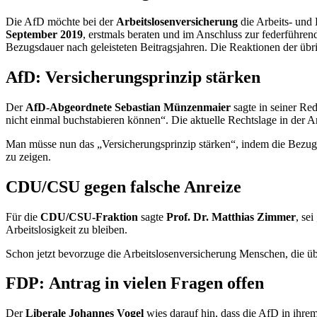
Die AfD möchte bei der
Arbeitslosenversicherung
die Arbeits- und 
September 2019
, erstmals beraten und im Anschluss zur federführen
Bezugsdauer nach geleisteten Beitragsjahren. Die Reaktionen der übr
AfD: Versicherungsprinzip stärken
Der
AfD-Abgeordnete Sebastian Münzenmaier
sagte in seiner Re
nicht einmal buchstabieren können“. Die aktuelle Rechtslage in der Ar
Man müsse nun das „Versicherungsprinzip stärken“, indem die Bezugs
zu zeigen.
CDU/CSU gegen falsche Anreize
Für die
CDU/CSU-Fraktion
sagte
Prof. Dr. Matthias Zimmer
, se
Arbeitslosigkeit zu bleiben.
Schon jetzt bevorzuge die Arbeitslosenversicherung Menschen, die üb
FDP: Antrag in vielen Fragen offen
Der
Liberale Johannes Vogel
wies darauf hin, dass die AfD in ihre