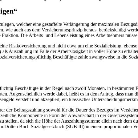
digen“
ulegen, welcher eine gestaffelte Verlängerung der maximalen Bezugsdau
, wie auch aus dem Versicherungsprinzip heraus, berücksichtigt werden
 Fraktion. Die Arbeits- und Lebensleistung eines Arbeitnehmers müsse
eine Risikoversicherung und nicht etwa um eine Sozialleistung, ebenso
als Auszahlung im Falle der Arbeitslosigkeit in voller Höhe zu erhalte
ozialversicherungspflichtig Beschäftigte zahle zwangsweise in die Soz
lichtig Beschäftigte in der Regel nach zwölf Monaten, in bestimmten 
ten. Augenscheinlich werde dabei, heißt es in dem Antrag, dass man 
engeld versteht und akzeptiert, ein klassisches Unterscheidungsmerkma
uer der Beitragszahlung sowohl für die Dauer des Bezuges im Versich
 zeitliche Komponente in Form der Anwartschaft in der Gesetzessystemat
u stellen, da sich die Höhe der Auszahlungssumme allein nach dem dur
Dritten Buch Sozialgesetzbuch (SGB III) in einem proportionalen Verhä