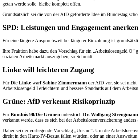
getan werde solle, bleibe komplett offen.
Grundsätzlich sei die von der AfD geforderte Idee im Bundestag schon
SPD: Leistungen und
Engagement
anerken
Für eine längere Anspruchszeit bei längerer Einzahlung ist grundsätzl
Ihre Fraktion habe dazu den Vorschlag für ein „Arbeitslosengeld Q“ 
sozialen Arbeitsmarkt auszugeben, so Schmidt.
Linke will leichteren Zugang
Für
Die Linke
warf
Sabine Zimmermann
der AfD vor, sie sei nic
Arbeitslosengeld I erleichtern und bessere Standards auf dem Arbeitsm
Grüne: AfD verkennt Risikoprinzip
Für
Bündnis 90/Die Grünen
unterstrich
Dr. Wolfgang Strengman
verkannt werde, dass es sich bei der Arbeitslosenversicherung anders
Daher sei der vorliegende Vorschlag „Unsinn“. Um die Arbeitslosenve
direkt in den Hartz-IV-Bezug fallen würden, oder an einer Ausweitung