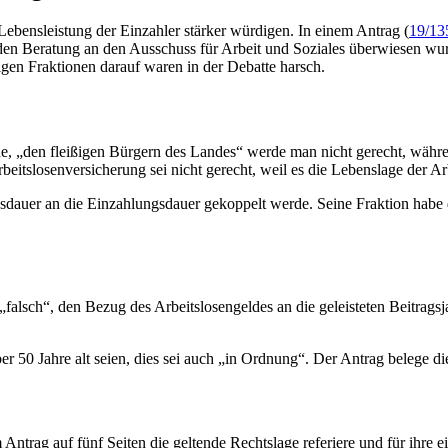
Lebensleistung der Einzahler stärker würdigen. In einem Antrag (
19/13
den Beratung an den Ausschuss für Arbeit und Soziales überwiesen wurd
igen Fraktionen darauf waren in der Debatte harsch.
de, „den fleißigen Bürgern des Landes“ werde man nicht gerecht, währe
beitslosenversicherung sei nicht gerecht, weil es die Lebenslage der A
dauer an die Einzahlungsdauer gekoppelt werde. Seine Fraktion habe 
i „falsch“, den Bezug des Arbeitslosengeldes an die geleisteten Beitrags
er 50 Jahre alt seien, dies sei auch „in Ordnung“. Der Antrag belege 
m Antrag auf fünf Seiten die geltende Rechtslage referiere und für ihre