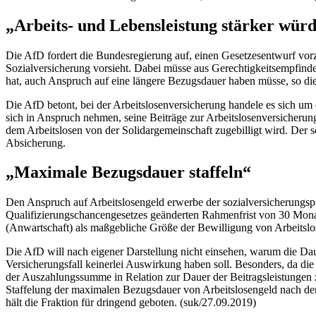
„Arbeits- und Lebensleistung stärker wür
Die AfD fordert die Bundesregierung auf, einen Gesetzesentwurf vorz
Sozialversicherung vorsieht. Dabei müsse aus Gerechtigkeitsempfinden
hat, auch Anspruch auf eine längere Bezugsdauer haben müsse, so die
Die AfD betont, bei der Arbeitslosenversicherung handele es sich um 
sich in Anspruch nehmen, seine Beiträge zur Arbeitslosenversicherung 
dem Arbeitslosen von der Solidargemeinschaft zugebilligt wird. Der s
Absicherung.
„Maximale Bezugsdauer staffeln“
Den Anspruch auf Arbeitslosengeld erwerbe der sozialversicherungspf
Qualifizierungschancengesetzes geänderten Rahmenfrist von 30 Mona
(Anwartschaft) als maßgebliche Größe der Bewilligung von Arbeitslos
Die AfD will nach eigener Darstellung nicht einsehen, warum die Da
Versicherungsfall keinerlei Auswirkung haben soll. Besonders, da die
der Auszahlungssumme in Relation zur Dauer der Beitragsleistungen z
Staffelung der maximalen Bezugsdauer von Arbeitslosengeld nach dem 
hält die Fraktion für dringend geboten. (suk/27.09.2019)