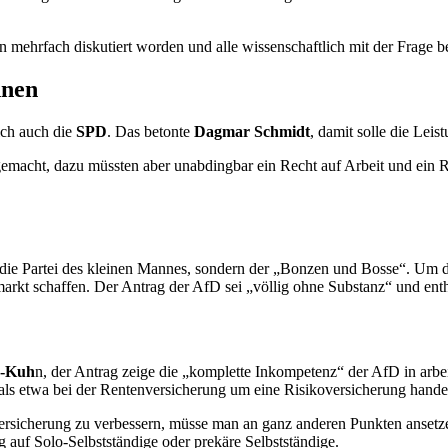
 mehrfach diskutiert worden und alle wissenschaftlich mit der Frage bef
nen
ich auch die
SPD
. Das betonte
Dagmar Schmidt
, damit solle die Lei
gemacht, dazu müssten aber unabdingbar ein Recht auf Arbeit und ein R
ht die Partei des kleinen Mannes, sondern der „Bonzen und Bosse“. U
arkt schaffen. Der Antrag der AfD sei „völlig ohne Substanz“ und entha
n-Kuh
n, der Antrag zeige die „komplette Inkompetenz“ der AfD in arbei
 als etwa bei der Rentenversicherung um eine Risikoversicherung hande
rsicherung zu verbessern, müsse man an ganz anderen Punkten ansetzen
 auf Solo-Selbstständige oder prekäre Selbstständige.