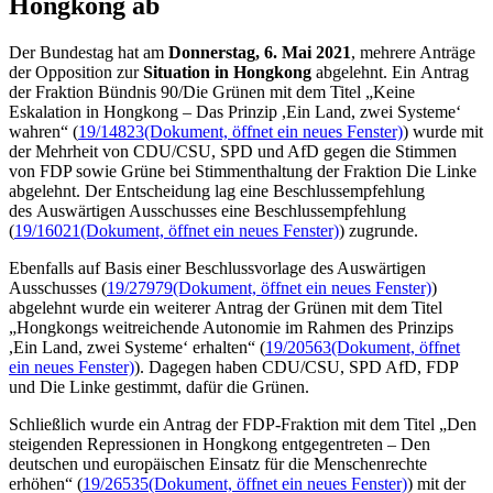
Hongkong ab
Der Bundestag hat am
Donnerstag, 6. Mai 2021
, mehrere Anträge
der Opposition zur
Situation in Hongkong
abgelehnt. Ein Antrag
der Fraktion Bündnis 90/Die Grünen mit dem Titel „Keine
Eskalation in Hongkong – Das Prinzip ,Ein Land, zwei Systeme‘
wahren“ (
19/14823
(Dokument, öffnet ein neues Fenster)
) wurde mit
der Mehrheit von CDU/CSU, SPD und AfD gegen die Stimmen
von FDP sowie Grüne bei Stimmenthaltung der Fraktion Die Linke
abgelehnt. Der Entscheidung lag eine Beschlussempfehlung
des Auswärtigen Ausschusses eine Beschlussempfehlung
(
19/16021
(Dokument, öffnet ein neues Fenster)
) zugrunde.
Ebenfalls auf Basis einer Beschlussvorlage des Auswärtigen
Ausschusses (
19/27979
(Dokument, öffnet ein neues Fenster)
)
abgelehnt wurde ein weiterer Antrag der Grünen mit dem Titel
„Hongkongs weitreichende Autonomie im Rahmen des Prinzips
,Ein Land, zwei Systeme‘ erhalten“ (
19/20563
(Dokument, öffnet
ein neues Fenster)
). Dagegen haben CDU/CSU, SPD AfD, FDP
und Die Linke gestimmt, dafür die Grünen.
Schließlich wurde ein Antrag der FDP-Fraktion mit dem Titel „Den
steigenden Repressionen in Hongkong entgegentreten – Den
deutschen und europäischen Einsatz für die Menschenrechte
erhöhen“ (
19/26535
(Dokument, öffnet ein neues Fenster)
) mit der