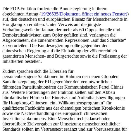
Die FDP-Fraktion forderte die Bundesregierung in ihrem
abgelehnten Antrag (
19/26535
(Dokument, öffnet ein neues Fenster)
)
auf, den deutschen und europäischen Einsatz für Menschenrechte in
Hongkong zu erhöhen. Unter Verweis auf die jüngste
Verhaftungswelle im Januar, der mehr als 60 Oppositionelle und
Demokratieaktivisten zum Opfer gefallen sind, verlangten die
Abgeordneten, die zunehmenden Repressionen „auf das Schärfste“
zu verurteilen. Die Bundesregierung sollte gegenüber der
chinesischen Regierung auf die Einhaltung der völkerrechtlich
garantierten Menschen- und Bürgerrechte sowie die Freilassung der
Inhaftierten bestehen.
Zudem sprachen sich die Liberalen für
personenbezogene Sanktionen im Rahmen der neuen Globalen
Sanktionsregelung der EU gegenüber den verantwortlichen
führenden Parteifunktionären der Kommunistischen Partei Chinas
aus. Weitere Forderungen der Fraktion zielten auf den Abbau
bürokratischer Hürden bei Einreise- und Aufenthaltsbewilligungen
für Hongkong-Chinesen, ein „Willkommensprogramm“ für
qualifizierte Fachkräfte aus der ehemaligen britischen Kronkolonie
sowie die Nachverhandlung des europäisch-chinesischen
Investitionsabkommens. Eine Menschenrechtsklausel oder
überprüfbare Zielvorgaben zur Umsetzung menschenrechtlicher
Standards sollten im Vertragstext ergänzt und zur Voraussetzung für