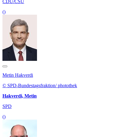
CDU/CSU
()
Metin Hakverdi
© SPD-Bundestagsfraktion/ photothek
Hakverdi, Metin
SPD
()