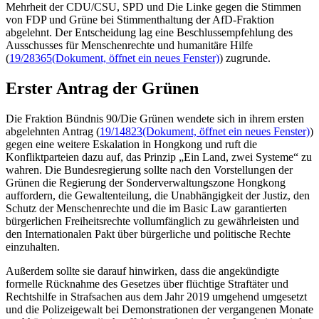
Mehrheit der CDU/CSU, SPD und Die Linke gegen die Stimmen
von FDP und Grüne bei Stimmenthaltung der AfD-Fraktion
abgelehnt. Der Entscheidung lag eine Beschlussempfehlung des
Ausschusses für Menschenrechte und humanitäre Hilfe
(
19/28365
(Dokument, öffnet ein neues Fenster)
) zugrunde.
Erster Antrag der Grünen
Die Fraktion Bündnis 90/Die Grünen wendete sich in ihrem ersten
abgelehnten Antrag (
19/14823
(Dokument, öffnet ein neues Fenster)
)
gegen eine weitere Eskalation in Hongkong und ruft die
Konfliktparteien dazu auf, das Prinzip „Ein Land, zwei Systeme“ zu
wahren. Die Bundesregierung sollte nach den Vorstellungen der
Grünen die Regierung der Sonderverwaltungszone Hongkong
auffordern, die Gewaltenteilung, die Unabhängigkeit der Justiz, den
Schutz der Menschenrechte und die im
Basic Law
garantierten
bürgerlichen Freiheitsrechte vollumfänglich zu gewährleisten und
den Internationalen Pakt über bürgerliche und politische Rechte
einzuhalten.
Außerdem sollte sie darauf hinwirken, dass die angekündigte
formelle Rücknahme des Gesetzes über flüchtige Straftäter und
Rechtshilfe in Strafsachen aus dem Jahr 2019 umgehend umgesetzt
und die Polizeigewalt bei Demonstrationen der vergangenen Monate