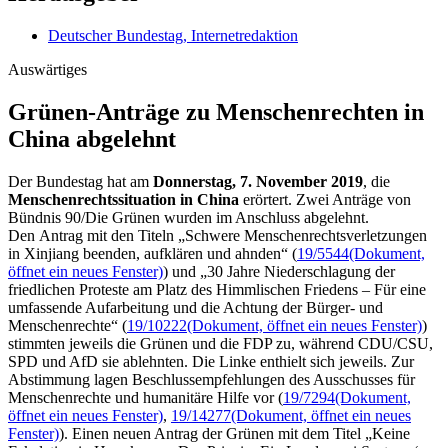
Deutscher Bundestag, Internetredaktion
Auswärtiges
Grünen-Anträge zu Mensche­nrechten in
China abgelehnt
Der Bundestag hat am
Donnerstag, 7. November 2019
, die
Menschenrechtssituation in China
erörtert. Zwei Anträge von
Bündnis 90/Die Grünen wurden im Anschluss abgelehnt.
Den Antrag mit den Titeln „Schwere Menschenrechtsverletzungen
in Xinjiang beenden, aufklären und ahnden“ (
19/5544
(Dokument,
öffnet ein neues Fenster)
) und „30 Jahre Niederschlagung der
friedlichen Proteste am Platz des Himmlischen Friedens – Für eine
umfassende Aufarbeitung und die Achtung der Bürger- und
Menschenrechte“ (
19/10222
(Dokument, öffnet ein neues Fenster)
)
stimmten jeweils die Grünen und die FDP zu, während CDU/CSU,
SPD und AfD sie ablehnten. Die Linke enthielt sich jeweils. Zur
Abstimmung lagen Beschlussempfehlungen des Ausschusses für
Menschenrechte und humanitäre Hilfe vor (
19/7294
(Dokument,
öffnet ein neues Fenster)
,
19/14277
(Dokument, öffnet ein neues
Fenster)
). Einen neuen Antrag der Grünen mit dem Titel „Keine