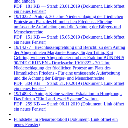
und ahnden
PDF
| 181 KB — Stand: 23.01.2019
(Dokument, Link öffnet
ein neues Fenster)
19/10222 - Antrag: 30 Jahre Niederschlagung der friedlichen
Proteste am Platz des Himmlischen Friedens - Für eine
umfassende Aufarbeitung und die Achtung der Bürger- und
Menschenrechte
PDF
| 151 KB — Stand: 15.05.2019
(Dokument, Link öffnet
ein neues Fenster)
19/14277 - Beschlussempfehlung und Bericht: zu dem Antrag
der Abgeordneten Margarete Bause, Jürgen Trittin, Kai
Gehring, weiterer Abgeordneter und der Fraktion BÜNDNIS
90/DIE GRÜNEN - Drucksache 19/10222 - 30 Jahre
Niederschlagung der friedlichen Proteste am Platz des
Himmlischen Friedens - Für eine umfassende Aufarbeitung
und die Achtung der Bürger- und Menschenrechte
PDF
| 304 KB — Stand: 21.10.2019
(Dokument, Link öffnet
ein neues Fenster)
19/14823 - Antrag: Keine weitere Eskalation in Hongkong -
Das Prinzip "Ein Land, zwei Systeme" wahren
PDF
| 259 KB — Stand: 06.11.2019
(Dokument, Link öffnet
ein neues Fenster)
Fundstelle im Plenarprotokoll
(Dokument, Link öffnet ein
neues Fenster)