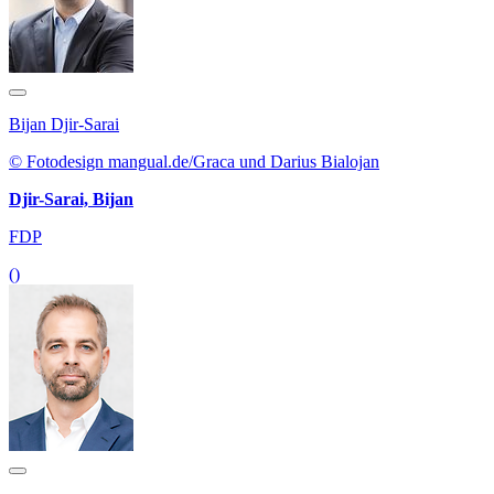
Bijan Djir-Sarai
© Fotodesign mangual.de/Graca und Darius Bialojan
Djir-Sarai, Bijan
FDP
()