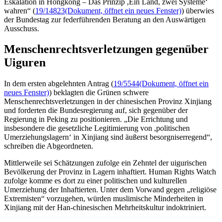
Eskalation in Hongkong – Das Prinzip ,Ein Land, zwei Systeme‘
wahren“ (
19/14823
(Dokument, öffnet ein neues Fenster)
) überwies
der Bundestag zur federführenden Beratung an den Auswärtigen
Ausschuss.
Menschenrechtsverletzungen gegenüber
Uiguren
In dem ersten abgelehnten Antrag (
19/5544
(Dokument, öffnet ein
neues Fenster)
) beklagten die Grünen schwere
Menschenrechtsverletzungen in der chinesischen Provinz Xinjiang
und forderten die Bundesregierung auf, sich gegenüber der
Regierung in Peking zu positionieren. „Die Errichtung und
insbesondere die gesetzliche Legitimierung von ,politischen
Umerziehungslagern‘ in Xinjiang sind äußerst besorgniserregend“,
schreiben die Abgeordneten.
Mittlerweile sei Schätzungen zufolge ein Zehntel der uigurischen
Bevölkerung der Provinz in Lagern inhaftiert.
Human Rights Watch
zufolge komme es dort zu einer politischen und kulturellen
Umerziehung der Inhaftierten. Unter dem Vorwand gegen „religiöse
Extremisten“ vorzugehen, würden muslimische Minderheiten in
Xinjiang mit der Han-chinesischen Mehrheitskultur indoktriniert.