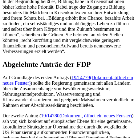
In der Begründung heißt es, Bildung habe in Krisensituationen
bisher keine hohe Priorität. Dabei trage der Zugang zu Bildung
besonders für Mädchen in Krisenkontexten zu ihrer Entwicklung
und ihrem Schutz bei. „Bildung erhöht ihre
Chance
, bezahlte Arbeit
zu finden, ein selbstständiges und unabhängiges Leben zu führen
und selbst über ihren Körper und ihre Zukunft bestimmen zu
können“, schreiben die Grünen. Sie betonen, an vielen Stellen
könnten „recht kurzfristig und mit vergleichsweise geringem
finanziellem und personellem Aufwand bereits nennenswerte
Verbesserungen erzielt werden“.
Abgelehnte Anträe der FDP
Auf Grundlage des ersten Antrags (
19/14779
(Dokument, öffnet ein
neues Fenster)
) sollte die Regierung gemeinsam mit allen Ländern
über die Zusammenhänge von Bevölkerungswachstum,
Nahrungsmittelproduktion, Wasserversorgung und
Klimawandel diskutieren und geeignete Maßnahmen verbindlich im
Rahmen einer Abschlusserklärung beschließen.
Der zweite Antrag (
19/14780
(Dokument, öffnet ein neues Fenster)
)
sah vor, sich konkret auf europäischer Ebene für eine gemeinsame,
koordinierte Strategie zur Übernahme der durch die wegfallende
US-Finanzierung aufkommenden Finanzierungslücken,
insbesondere bei der
International
Planned Parenthood Federation