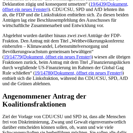
Deklaration zügig und konsequent umsetzen“ (
19/6439
(Dokument,
öffnet ein neues Fenster)
). CDU/CSU, SPD und AfD lehnten ihn
ab, die FDP und die Linksfraktion enthielten sich. Zu diesen beiden
Anträgen lag eine Beschlussempfehlung des Ausschusses für
wirtschaftliche Zusammenarbeit und Entwicklung vor.
Abgelehnt wurden darüber hinaus zwei zwei Anträge der FDP-
Fraktion. Den Antrag mit dem Titel „Weltbevölkerungskonferenz
einberufen – Klimawandel, Lebensmittelversorgung und
Bevölkerungswachstum gemeinsam bewältigen“
(
19/14779
(Dokument, öffnet ein neues Fenster)
) wiesen alle übrigen
Fraktionen zurück, beim Antrag mit dem Titel „Finanzierungslücken
durch wegfallende US-Finanzierung im Rahmen der
Global Gag
Rule
schließen“ (
19/14780
(Dokument, öffnet ein neues Fenster)
)
enthielt sich die Linksfraktion, während ihn CDU/CSU, SPD, AfD
und die Grünen ablehnen.
Angenommener Antrag der
Koalitionsfraktionen
Ziel der Vorlage von CDU/CSU und SPD ist, dass alle Menschen
frei von Diskriminierung, Zwang und Gewalt eigenverantwortlich
darüber entscheiden können sollen, ob, wann und wie viele
Schwangerschaften sie herbeiführen möchten. Sie sollen alle dafür