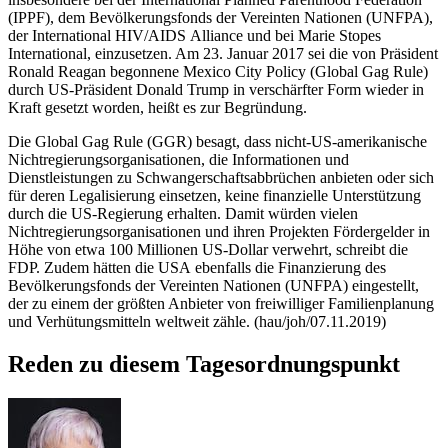
(IPPF), dem Bevölkerungsfonds der Vereinten Nationen (UNFPA),
der International HIV/AIDS
Alliance
und bei
Marie Stopes
International
, einzusetzen. Am 23. Januar 2017 sei die von Präsident
Ronald Reagan
begonnene
Mexico City Policy
(
Global Gag Rule
)
durch US-Präsident
Donald Trump
in verschärfter Form wieder in
Kraft gesetzt worden, heißt es zur Begründung.
Die
Global Gag Rule
(GGR) besagt, dass nicht-US-amerikanische
Nichtregierungsorganisationen, die Informationen und
Dienstleistungen zu Schwangerschaftsabbrüchen anbieten oder sich
für deren Legalisierung einsetzen, keine finanzielle Unterstützung
durch die US-Regierung erhalten. Damit würden vielen
Nichtregierungsorganisationen und ihren Projekten Fördergelder in
Höhe von etwa 100 Millionen US-Dollar verwehrt, schreibt die
FDP. Zudem hätten die USA ebenfalls die Finanzierung des
Bevölkerungsfonds der Vereinten Nationen (UNFPA) eingestellt,
der zu einem der größten Anbieter von freiwilliger Familienplanung
und Verhütungsmitteln weltweit zähle. (hau/joh/07.11.2019)
Reden zu diesem Tagesordnungspunkt