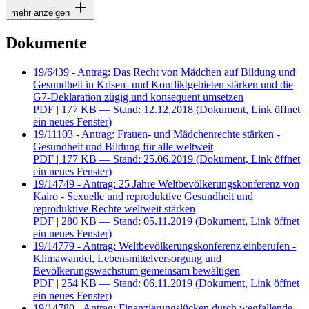
mehr anzeigen
Dokumente
19/6439 - Antrag: Das Recht von Mädchen auf Bildung und
Gesundheit in Krisen- und Konfliktgebieten stärken und die
G7-Deklaration zügig und konsequent umsetzen
PDF
| 177 KB — Stand: 12.12.2018
(Dokument, Link öffnet
ein neues Fenster)
19/11103 - Antrag: Frauen- und Mädchenrechte stärken -
Gesundheit und Bildung für alle weltweit
PDF
| 177 KB — Stand: 25.06.2019
(Dokument, Link öffnet
ein neues Fenster)
19/14749 - Antrag: 25 Jahre Weltbevölkerungskonferenz von
Kairo - Sexuelle und reproduktive Gesundheit und
reproduktive Rechte weltweit stärken
PDF
| 280 KB — Stand: 05.11.2019
(Dokument, Link öffnet
ein neues Fenster)
19/14779 - Antrag: Weltbevölkerungskonferenz einberufen -
Klimawandel, Lebensmittelversorgung und
Bevölkerungswachstum gemeinsam bewältigen
PDF
| 254 KB — Stand: 06.11.2019
(Dokument, Link öffnet
ein neues Fenster)
19/14780 - Antrag: Finanzierungslücken durch wegfallende