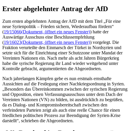
Erster abgelehnter Antrag der AfD
Zum ersten abgelehnten Antrag der AfD mit dem Titel „Für eine
neue Syrienpolitik – Frieden sichern, Wiederaufbau fördern“
(
19/15066
(Dokument, öffnet ein neues Fenster)
) hatte der
Auswärtige Ausschuss eine Beschlussempfehlung
(
19/16023
(Dokument, öffnet ein neues Fenster)
) vorgelegt. Die
Fraktion verurteilte den Einmarsch der Türkei in Nordsyrien und
setzte sich für die Einrichtung einer Schutzzone unter Mandat der
Vereinten Nationen ein. Nach mehr als acht Jahren Bürgerkrieg
habe die syrische Regierung ihr Land wieder weitgehend unter
Kontrolle gebracht, argumentierten die Abgeordneten.
Nach jahrelangen Kämpfen gebe es nun erstmals ernsthafte
Aussichten auf die Festlegung einer Nachkriegsordnung in Syrien.
„Besonders das Übereinkommen zwischen der syrischen Regierung
und Opposition, einen Verfassungsausschuss unter dem Dach der
Vereinten Nationen (VN) zu bilden, ist ausdrücklich zu begrüßen,
da es Dialog- und Kompromissbereitschaft zwischen den
verfeindeten Parteien zeigt als auch eine reelle
Chance
für einen
friedlichen politischen Prozess zur Beendigung der Syrien-Krise
darstellt“, schrieben die Abgeordneten.