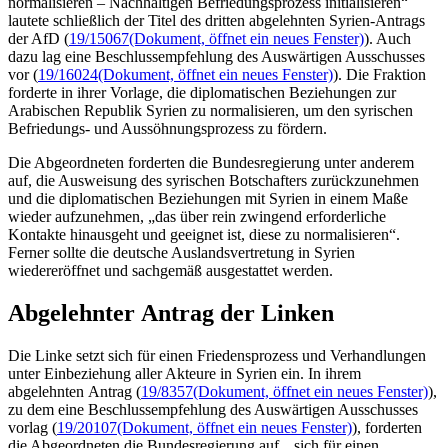
normalisieren – Nachhaltigen Befriedungsprozess initialisieren“
lautete schließlich der Titel des dritten abgelehnten Syrien-Antrags
der AfD (
19/15067
(Dokument, öffnet ein neues Fenster)
). Auch
dazu lag eine Beschlussempfehlung des Auswärtigen Ausschusses
vor (
19/16024
(Dokument, öffnet ein neues Fenster)
). Die Fraktion
forderte in ihrer Vorlage, die diplomatischen Beziehungen zur
Arabischen Republik Syrien zu normalisieren, um den syrischen
Befriedungs- und Aussöhnungsprozess zu fördern.
Die Abgeordneten forderten die Bundesregierung unter anderem
auf, die Ausweisung des syrischen Botschafters zurückzunehmen
und die diplomatischen Beziehungen mit Syrien in einem Maße
wieder aufzunehmen, „das über rein zwingend erforderliche
Kontakte hinausgeht und geeignet ist, diese zu normalisieren“.
Ferner sollte die deutsche Auslandsvertretung in Syrien
wiedereröffnet und sachgemäß ausgestattet werden.
Abgelehnter Antrag der Linken
Die Linke setzt sich für einen Friedensprozess und Verhandlungen
unter Einbeziehung aller Akteure in Syrien ein. In ihrem
abgelehnten Antrag (
19/8357
(Dokument, öffnet ein neues Fenster)
),
zu dem eine Beschlussempfehlung des Auswärtigen Ausschusses
vorlag (
19/20107
(Dokument, öffnet ein neues Fenster)
), forderten
die Abgeordneten die Bundesregierung auf, „sich für einen