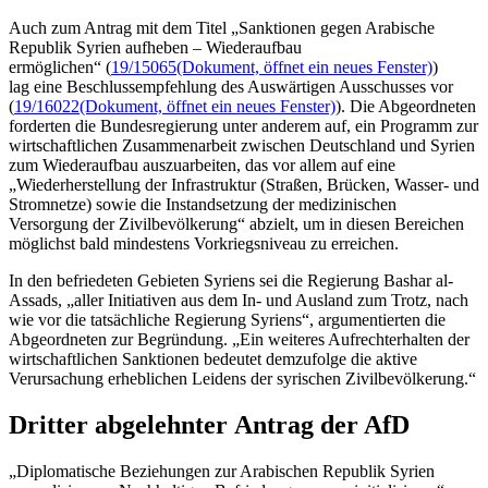
Auch zum Antrag mit dem Titel „Sanktionen gegen Arabische
Republik Syrien aufheben – Wiederaufbau
ermöglichen“ (
19/15065
(Dokument, öffnet ein neues Fenster)
)
lag eine Beschlussempfehlung des Auswärtigen Ausschusses vor
(
19/16022
(Dokument, öffnet ein neues Fenster)
). Die Abgeordneten
forderten die Bundesregierung unter anderem auf, ein Programm zur
wirtschaftlichen Zusammenarbeit zwischen Deutschland und Syrien
zum Wiederaufbau auszuarbeiten, das vor allem auf eine
„Wiederherstellung der Infrastruktur (Straßen, Brücken, Wasser- und
Stromnetze) sowie die Instandsetzung der medizinischen
Versorgung der Zivilbevölkerung“ abzielt, um in diesen Bereichen
möglichst bald mindestens Vorkriegsniveau zu erreichen.
In den befriedeten Gebieten Syriens sei die Regierung Bashar al-
Assads, „aller Initiativen aus dem In- und Ausland zum Trotz, nach
wie vor die tatsächliche Regierung Syriens“, argumentierten die
Abgeordneten zur Begründung. „Ein weiteres Aufrechterhalten der
wirtschaftlichen Sanktionen bedeutet demzufolge die aktive
Verursachung erheblichen Leidens der syrischen Zivilbevölkerung.“
Dritter abgelehnter Antrag der AfD
„Diplomatische Beziehungen zur Arabischen Republik Syrien