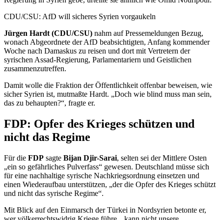
CDU/CSU: AfD will sicheres Syrien vorgaukeln
Jürgen Hardt (CDU/CSU)
nahm auf Pressemeldungen Bezug,
wonach Abgeordnete der AfD beabsichtigten, Anfang kommender
Woche nach Damaskus zu reisen und dort mit Vertretern der
syrischen Assad-Regierung, Parlamentariern und Geistlichen
zusammenzutreffen.
Damit wolle die Fraktion der Öffentlichkeit offenbar beweisen, wie
sicher Syrien ist, mutmaßte Hardt. „Doch wie blind muss man sein,
das zu behaupten?“, fragte er.
FDP: Opfer des Krieges schützen und
nicht das
Regime
Für die
FDP
sagte
Bijan Djir-Sarai
, selten sei der Mittlere Osten
„ein so gefährliches Pulverfass“ gewesen. Deutschland müsse sich
für eine nachhaltige syrische Nachkriegsordnung einsetzen und
einen Wiederaufbau unterstützen, „der die Opfer des Krieges schützt
und nicht das syrische Regime“.
Mit Blick auf den Einmarsch der Türkei in Nordsyrien betonte er,
wer völkerrechtswidrig Kriege führe, „kann nicht unsere