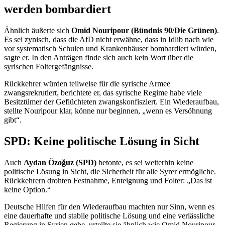
werden bombardiert
Ähnlich äußerte sich
Omid Nouripour (Bündnis 90/Die Grünen)
.
Es sei zynisch, dass die AfD nicht erwähne, dass in Idlib nach wie
vor systematisch Schulen und Krankenhäuser bombardiert würden,
sagte er. In den Anträgen finde sich auch kein Wort über die
syrischen Foltergefängnisse.
Rückkehrer würden teilweise für die syrische Armee
zwangsrekrutiert, berichtete er, das syrische Regime habe viele
Besitztümer der Geflüchteten zwangskonfisziert. Ein Wiederaufbau,
stellte Nouripour klar, könne nur beginnen, „wenn es Versöhnung
gibt“.
SPD: Keine politische Lösung in Sicht
Auch
Aydan Özoğuz (SPD)
betonte, es sei weiterhin keine
politische Lösung in Sicht, die Sicherheit für alle Syrer ermögliche.
Rückkehrern drohten Festnahme, Enteignung und Folter: „Das ist
keine Option.“
Deutsche Hilfen für den Wiederaufbau machten nur Sinn, wenn es
eine dauerhafte und stabile politische Lösung und eine verlässliche
Regierung in Syrien gebe, urteilte sie ähnlich wie Omid Nouripour.