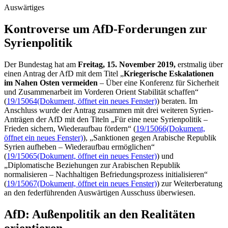
Auswärtiges
Kontroverse um AfD-Forde­rungen zur
Syrien­politik
Der Bundestag hat am
Freitag, 15. November 2019,
erstmalig über
einen Antrag der AfD mit dem Titel „
Kriegerische Eskalationen
im Nahen Osten vermeiden
– Über eine Konferenz für Sicherheit
und Zusammenarbeit im Vorderen Orient Stabilität schaffen“
(
19/15064
(Dokument, öffnet ein neues Fenster)
) beraten. Im
Anschluss wurde der Antrag zusammen mit drei weiteren Syrien-
Anträgen der AfD mit den Titeln „Für eine neue Syrienpolitik –
Frieden sichern, Wiederaufbau fördern“ (
19/15066
(Dokument,
öffnet ein neues Fenster)
), „Sanktionen gegen Arabische Republik
Syrien aufheben – Wiederaufbau ermöglichen“
(
19/15065
(Dokument, öffnet ein neues Fenster)
) und
„Diplomatische Beziehungen zur Arabischen Republik
normalisieren – Nachhaltigen Befriedungsprozess initialisieren“
(
19/15067
(Dokument, öffnet ein neues Fenster)
) zur Weiterberatung
an den federführenden Auswärtigen Ausschuss überwiesen.
AfD: Außenpolitik an den Realitäten
orientieren