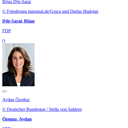
Bijan Djir-Sarai
© Fotodesign mangual.de/Graca und Darius Bialojan
Djir-Sarai, Bijan
FDP
()
Aydan Özoğuz
© Deutscher Bundestag / Stella von Saldern
Özoguz, Aydan