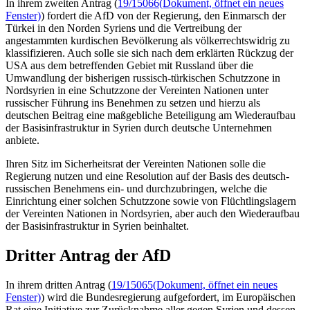
In ihrem zweiten Antrag (
19/15066
(Dokument, öffnet ein neues
Fenster)
) fordert die AfD von der Regierung, den Einmarsch der
Türkei in den Norden Syriens und die Vertreibung der
angestammten kurdischen Bevölkerung als völkerrechtswidrig zu
klassifizieren. Auch solle sie sich nach dem erklärten Rückzug der
USA aus dem betreffenden Gebiet mit Russland über die
Umwandlung der bisherigen russisch-türkischen Schutzzone in
Nordsyrien in eine Schutzzone der Vereinten Nationen unter
russischer Führung ins Benehmen zu setzen und hierzu als
deutschen Beitrag eine maßgebliche Beteiligung am Wiederaufbau
der Basisinfrastruktur in Syrien durch deutsche Unternehmen
anbiete.
Ihren Sitz im Sicherheitsrat der Vereinten Nationen solle die
Regierung nutzen und eine Resolution auf der Basis des deutsch-
russischen Benehmens ein- und durchzubringen, welche die
Einrichtung einer solchen Schutzzone sowie von Flüchtlingslagern
der Vereinten Nationen in Nordsyrien, aber auch den Wiederaufbau
der Basisinfrastruktur in Syrien beinhaltet.
Dritter Antrag der AfD
In ihrem dritten Antrag (
19/15065
(Dokument, öffnet ein neues
Fenster)
) wird die Bundesregierung aufgefordert, im Europäischen
Rat eine Initiative zur Zurücknahme aller gegen Syrien und dessen