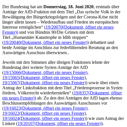
Der Bundestag hat am
Donnerstag, 18. Juni 2020
, erstmals über
Anträge der AfD-Fraktion mit dem Titel „Das syrische Volk in der
Bewältigung der Bürgerkriegsfolgen und der Corona-Krise nicht
länger allein lassen – Wiederaufbau und Frieden im europäischen
Interesse ermöglichen“ (
19/20070
(Dokument, öffnet ein neues
Fenster)
) und von Bündnis 90/Die Grünen mit dem
Titel „Humanitäre Katastrophe in Idlib stoppen“
(
19/20040
(Dokument, öffnet ein neues Fenster)
) debattiert und
beide Anträge im Anschluss zur federführenden Beratung an den
Auswärtigen Ausschuss überwiesen..
Jeweils mit den Stimmen aller übrigen Fraktionen lehnte der
Bundestag drei weitere Syrien-Anträge der AfD
(
19/15066
(Dokument, öffnet ein neues Fenster)
,
19/15065
(Dokument, öffnet ein neues Fenster)
,
19/15067
(Dokument, öffnet ein neues Fenster)
) sowie über einen
Antrag der Linksfraktion mit dem Titel „Friedensprozesse in Syrien
fördern, Völkerrecht wiederherstellen“ (
19/8357
(Dokument, öffnet
ein neues Fenster)
) ab. Zu den drei Anträgen der AfD lagen ebenso
Beschlussempfehlungen des Auswärtigen Ausschusses vor
(
19/16023
(Dokument, öffnet ein neues Fenster)
,
19/16022
(Dokument, öffnet ein neues Fenster)
,
19/16024
(Dokument, öffnet ein neues Fenster)
) wie zum Antrag der
Linken (
19/20107
(Dokument, öffnet ein neues Fenster)
).