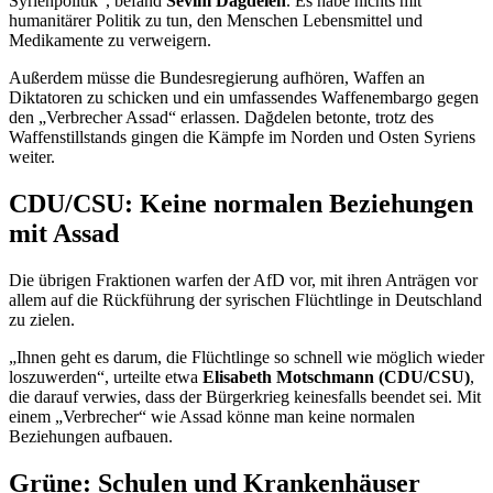
Syrienpolitik“, befand
Sevim Dağdelen
. Es habe nichts mit
humanitärer Politik zu tun, den Menschen Lebensmittel und
Medikamente zu verweigern.
Außerdem müsse die Bundesregierung aufhören, Waffen an
Diktatoren zu schicken und ein umfassendes Waffenembargo gegen
den „Verbrecher Assad“ erlassen. Dağdelen betonte, trotz des
Waffenstillstands gingen die Kämpfe im Norden und Osten Syriens
weiter.
CDU/CSU: Keine normalen Beziehungen
mit Assad
Die übrigen Fraktionen warfen der AfD vor, mit ihren Anträgen vor
allem auf die Rückführung der syrischen Flüchtlinge in Deutschland
zu zielen.
„Ihnen geht es darum, die Flüchtlinge so schnell wie möglich wieder
loszuwerden“, urteilte etwa
Elisabeth Motschmann (CDU/CSU)
,
die darauf verwies, dass der Bürgerkrieg keinesfalls beendet sei. Mit
einem „Verbrecher“ wie Assad könne man keine normalen
Beziehungen aufbauen.
Grüne: Schulen und Krankenhäuser