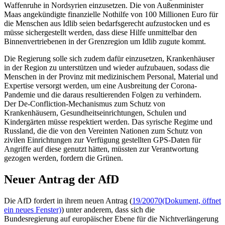
Waffenruhe in Nordsyrien einzusetzen. Die von Außenminister
Maas angekündigte finanzielle Nothilfe von 100 Millionen Euro für
die Menschen aus Idlib seien bedarfsgerecht aufzustocken und es
müsse sichergestellt werden, dass diese Hilfe unmittelbar den
Binnenvertriebenen in der Grenzregion um Idlib zugute kommt.
Die Regierung solle sich zudem dafür einzusetzen, Krankenhäuser
in der Region zu unterstützen und wieder aufzubauen, sodass die
Menschen in der Provinz mit medizinischem Personal, Material und
Expertise versorgt werden, um eine Ausbreitung der Corona-
Pandemie und die daraus resultierenden Folgen zu verhindern.
Der
De-Confliction
-Mechanismus zum Schutz von
Krankenhäusern, Gesundheitseinrichtungen, Schulen und
Kindergärten müsse respektiert werden. Das syrische Regime und
Russland, die die von den Vereinten Nationen zum Schutz von
zivilen Einrichtungen zur Verfügung gestellten GPS-Daten für
Angriffe auf diese genutzt hätten, müssten zur Verantwortung
gezogen werden, fordern die Grünen.
Neuer Antrag der AfD
Die AfD fordert in ihrem neuen Antrag (
19/20070
(Dokument, öffnet
ein neues Fenster)
) unter anderem, dass sich die
Bundesregierung auf europäischer Ebene für die Nichtverlängerung