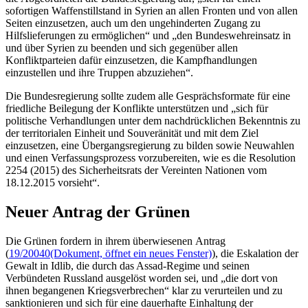
sofortigen Waffenstillstand in Syrien an allen Fronten und von allen
Seiten einzusetzen, auch um den ungehinderten Zugang zu
Hilfslieferungen zu ermöglichen“ und „den Bundeswehreinsatz in
und über Syrien zu beenden und sich gegenüber allen
Konfliktparteien dafür einzusetzen, die Kampfhandlungen
einzustellen und ihre Truppen abzuziehen“.
Die Bundesregierung sollte zudem alle Gesprächsformate für eine
friedliche Beilegung der Konflikte unterstützen und „sich für
politische Verhandlungen unter dem nachdrücklichen Bekenntnis zu
der territorialen Einheit und Souveränität und mit dem Ziel
einzusetzen, eine Übergangsregierung zu bilden sowie Neuwahlen
und einen Verfassungsprozess vorzubereiten, wie es die Resolution
2254 (2015) des Sicherheitsrats der Vereinten Nationen vom
18.12.2015 vorsieht“.
Neuer Antrag der Grünen
Die Grünen fordern in ihrem überwiesenen Antrag
(
19/20040
(Dokument, öffnet ein neues Fenster)
), die Eskalation der
Gewalt in Idlib, die durch das Assad-
Regime
und seinen
Verbündeten Russland ausgelöst worden sei, und „die dort von
ihnen begangenen Kriegsverbrechen“ klar zu verurteilen und zu
sanktionieren und sich für eine dauerhafte Einhaltung der