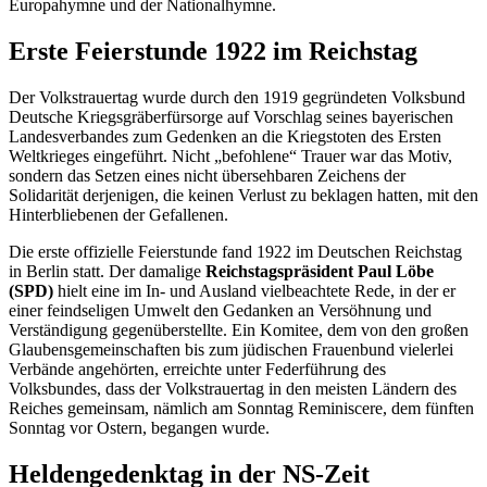
Europahymne und der Nationalhymne.
Erste Feierstunde 1922 im Reichstag
Der Volkstrauertag wurde durch den 1919 gegründeten Volksbund
Deutsche Kriegsgräberfürsorge auf Vorschlag seines bayerischen
Landesverbandes zum Gedenken an die Kriegstoten des Ersten
Weltkrieges eingeführt. Nicht „befohlene“ Trauer war das Motiv,
sondern das Setzen eines nicht übersehbaren Zeichens der
Solidarität derjenigen, die keinen Verlust zu beklagen hatten, mit den
Hinterbliebenen der Gefallenen.
Die erste offizielle Feierstunde fand 1922 im Deutschen Reichstag
in Berlin statt. Der damalige
Reichstagspräsident Paul Löbe
(SPD)
hielt eine im In- und Ausland vielbeachtete Rede, in der er
einer feindseligen Umwelt den Gedanken an Versöhnung und
Verständigung gegenüberstellte. Ein Komitee, dem von den großen
Glaubensgemeinschaften bis zum jüdischen Frauenbund vielerlei
Verbände angehörten, erreichte unter Federführung des
Volksbundes, dass der Volkstrauertag in den meisten Ländern des
Reiches gemeinsam, nämlich am Sonntag Reminiscere, dem fünften
Sonntag vor Ostern, begangen wurde.
Heldengedenktag in der NS-Zeit