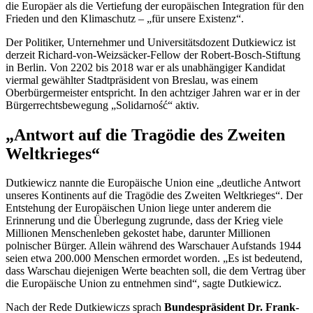
die Europäer als die Vertiefung der europäischen Integration für den
Frieden und den Klimaschutz – „für unsere Existenz“.
Der Politiker, Unternehmer und Universitätsdozent
Dutkiewicz
ist
derzeit Richard-von-Weizsäcker
-Fellow
der Robert-Bosch-Stiftung
in Berlin. Von 2202 bis 2018 war er als unabhängiger Kandidat
viermal gewählter Stadtpräsident von Breslau, was einem
Oberbürgermeister entspricht. In den achtziger Jahren war er in der
Bürgerrechtsbewegung „
Solidarność
“ aktiv.
„Antwort auf die Tragödie des Zweiten
Weltkrieges“
Dutkiewicz
nannte die Europäische Union eine „deutliche Antwort
unseres Kontinents auf die Tragödie des Zweiten Weltkrieges“. Der
Entstehung der Europäischen Union liege unter anderem die
Erinnerung und die Überlegung zugrunde, dass der Krieg viele
Millionen Menschenleben gekostet habe, darunter Millionen
polnischer Bürger. Allein während des Warschauer Aufstands 1944
seien etwa 200.000 Menschen ermordet worden. „Es ist bedeutend,
dass Warschau diejenigen Werte beachten soll, die dem Vertrag über
die Europäische Union zu entnehmen sind“, sagte
Dutkiewicz
.
Nach der Rede
Dutkiewiczs
sprach
Bundespräsident Dr. Frank-