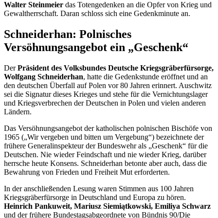
Walter Steinmeier
das Totengedenken an die Opfer von Krieg und
Gewaltherrschaft. Daran schloss sich eine Gedenkminute an.
Schneiderhan: Polnisches
Versöhnungsangebot ein „Geschenk“
Der
Präsident des Volksbundes Deutsche Kriegsgräberfürsorge,
Wolfgang Schneiderhan
, hatte die Gedenkstunde eröffnet und an
den deutschen Überfall auf Polen vor 80 Jahren erinnert. Auschwitz
sei die Signatur dieses Krieges und stehe für die Vernichtungslager
und Kriegsverbrechen der Deutschen in Polen und vielen anderen
Ländern.
Das Versöhnungsangebot der katholischen polnischen Bischöfe von
1965 („Wir vergeben und bitten um Vergebung“) bezeichnete der
frühere Generalinspekteur der Bundeswehr als „Geschenk“ für die
Deutschen. Nie wieder Feindschaft und nie wieder Krieg, darüber
herrsche heute Konsens. Schneiderhan betonte aber auch, dass die
Bewahrung von Frieden und Freiheit Mut erforderten.
In der anschließenden Lesung waren Stimmen aus 100 Jahren
Kriegsgräberfürsorge in Deutschland und Europa zu hören.
Heinrich Pankuweit,
Mariusz Siemiątkowski
, Emiliya Schwarz
und der frühere Bundestagsabgeordnete von Bündnis 90/Die