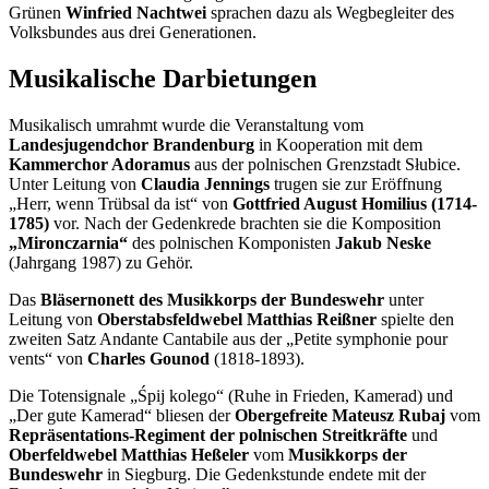
Grünen
Winfried Nachtwei
sprachen dazu als Wegbegleiter des
Volksbundes aus drei Generationen.
Musikalische Darbietungen
Musikalisch umrahmt wurde die Veranstaltung vom
Landesjugendchor Brandenburg
in Kooperation mit dem
Kammerchor Adoramus
aus der polnischen Grenzstadt
Słubice
.
Unter Leitung von
Claudia Jennings
trugen sie zur Eröffnung
„Herr, wenn Trübsal da ist“ von
Gottfried August Homilius (1714-
1785)
vor. Nach der Gedenkrede brachten sie die Komposition
„
Mironczarnia
“
des polnischen Komponisten
Jakub Neske
(Jahrgang 1987) zu Gehör.
Das
Bläsernonett des Musikkorps der Bundeswehr
unter
Leitung von
Oberstabsfeldwebel Matthias Reißner
spielte den
zweiten Satz Andante Cantabile aus der „
Petite symphonie pour
vents
“ von
Charles Gounod
(1818-1893).
Die Totensignale „
Śpij kolego
“ (Ruhe in Frieden, Kamerad) und
„Der gute Kamerad“ bliesen der
Obergefreite
Mateusz Rubaj
vom
Repräsentations-Regiment der polnischen Streitkräfte
und
Oberfeldwebel Matthias Heßeler
vom
Musikkorps der
Bundeswehr
in Siegburg. Die Gedenkstunde endete mit der