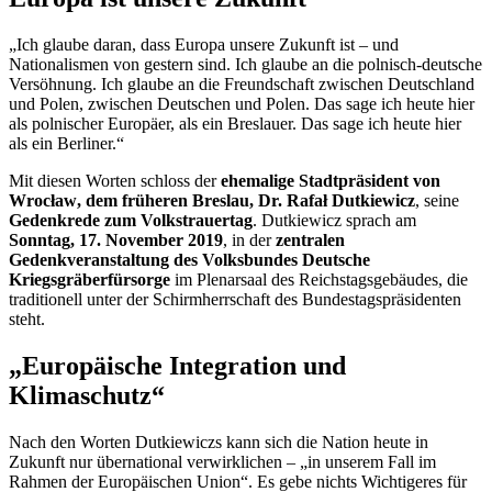
„Ich glaube daran, dass Europa unsere Zukunft ist – und
Nationalismen von gestern sind. Ich glaube an die polnisch-deutsche
Versöhnung. Ich glaube an die Freundschaft zwischen Deutschland
und Polen, zwischen Deutschen und Polen. Das sage ich heute hier
als polnischer Europäer, als ein Breslauer. Das sage ich heute hier
als ein Berliner.“
Mit diesen Worten schloss der
ehemalige Stadtpräsident von
Wrocław
, dem früheren Breslau, Dr.
Rafał Dutkiewicz
, seine
Gedenkrede zum Volkstrauertag
.
Dutkiewicz
sprach am
Sonntag, 17. November 2019
, in der
zentralen
Gedenkveranstaltung des Volksbundes Deutsche
Kriegsgräberfürsorge
im Plenarsaal des Reichstagsgebäudes, die
traditionell unter der Schirmherrschaft des Bundestagspräsidenten
steht.
„Europäische Integration und
Klimaschutz“
Nach den Worten
Dutkiewiczs
kann sich die Nation heute in
Zukunft nur übernational verwirklichen – „in unserem Fall im
Rahmen der Europäischen Union“. Es gebe nichts Wichtigeres für