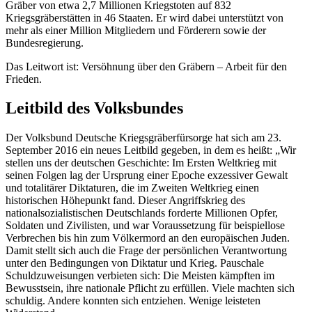
Gräber von etwa 2,7 Millionen Kriegstoten auf 832
Kriegsgräberstätten in 46 Staaten. Er wird dabei unterstützt von
mehr als einer Million Mitgliedern und Förderern sowie der
Bundesregierung.
Das Leitwort ist: Versöhnung über den Gräbern – Arbeit für den
Frieden.
Leitbild des Volksbundes
Der Volksbund Deutsche Kriegsgräberfürsorge hat sich am 23.
September 2016 ein neues Leitbild gegeben, in dem es heißt: „Wir
stellen uns der deutschen Geschichte: Im Ersten Weltkrieg mit
seinen Folgen lag der Ursprung einer Epoche exzessiver Gewalt
und totalitärer Diktaturen, die im Zweiten Weltkrieg einen
historischen Höhepunkt fand. Dieser Angriffskrieg des
nationalsozialistischen Deutschlands forderte Millionen Opfer,
Soldaten und Zivilisten, und war Voraussetzung für beispiellose
Verbrechen bis hin zum Völkermord an den europäischen Juden.
Damit stellt sich auch die Frage der persönlichen Verantwortung
unter den Bedingungen von Diktatur und Krieg. Pauschale
Schuldzuweisungen verbieten sich: Die Meisten kämpften im
Bewusstsein, ihre nationale Pflicht zu erfüllen. Viele machten sich
schuldig. Andere konnten sich entziehen. Wenige leisteten